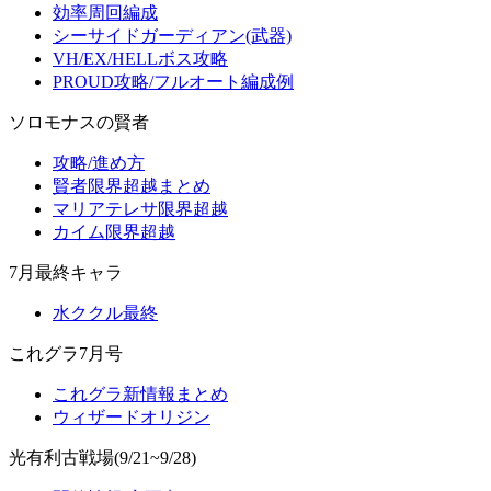
効率周回編成
シーサイドガーディアン(武器)
VH/EX/HELLボス攻略
PROUD攻略/フルオート編成例
ソロモナスの賢者
攻略/進め方
賢者限界超越まとめ
マリアテレサ限界超越
カイム限界超越
7月最終キャラ
水ククル最終
これグラ7月号
これグラ新情報まとめ
ウィザードオリジン
光有利古戦場(9/21~9/28)