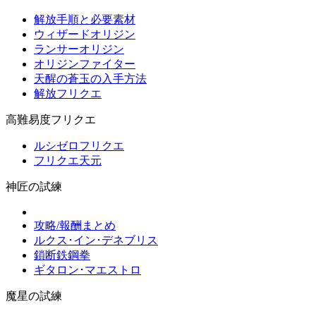
解放手順と必要素材
ウィザードオリジン
ランサーオリジン
オリジンファイター
天醒の蒼玉の入手方法
解放フリクエ
高難易度フリクエ
ルシゼロフリクエ
フリクエ天元
神匠の試練
攻略/報酬まとめ
ルクス･イン･デネブリス
鎖断鉄鋼拳
ギタロン･マエストロ
魔星の試練