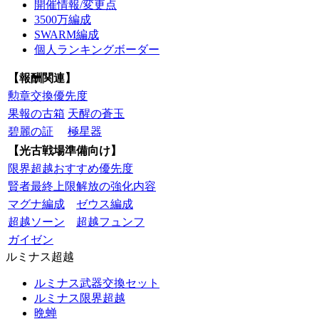
開催情報/変更点
3500万編成
SWARM編成
個人ランキングボーダー
【報酬関連】
勲章交換優先度
果報の古箱
天醒の蒼玉
碧麗の証
極星器
【光古戦場準備向け】
限界超越おすすめ優先度
賢者最終上限解放の強化内容
マグナ編成
ゼウス編成
超越ソーン
超越フュンフ
ガイゼン
ルミナス超越
ルミナス武器交換セット
ルミナス限界超越
晩蝉