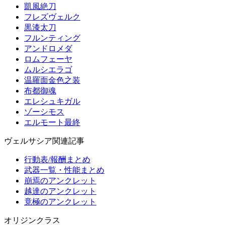
凱風絶刀
フレズヴェルク
黒漆太刀
フルンティング
アンドロメダ
ロムフェーヤ
ムルシエラゴ
温羅面金色之装
布都御魂
エレシュキガル
ゾーシモス
エルモート最終
ヴェルサシア関連記事
行動表/報酬まとめ
武器一覧・性能まとめ
崩焉のアンクレット
越達のアンクレット
竟極のアンクレット
オリジンクラス