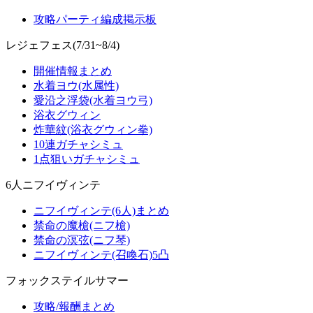
攻略パーティ編成掲示板
レジェフェス(7/31~8/4)
開催情報まとめ
水着ヨウ(水属性)
愛沿之浮袋(水着ヨウ弓)
浴衣グウィン
炸華紋(浴衣グウィン拳)
10連ガチャシミュ
1点狙いガチャシミュ
6人ニフイヴィンテ
ニフイヴィンテ(6人)まとめ
禁命の魔槍(ニフ槍)
禁命の溟弦(ニフ琴)
ニフイヴィンテ(召喚石)5凸
フォックステイルサマー
攻略/報酬まとめ