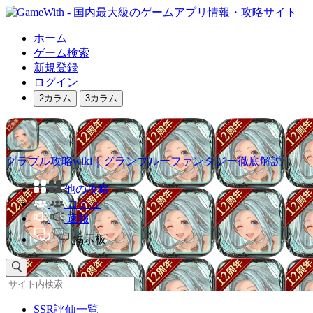
ホーム
ゲーム検索
新規登録
ログイン
2カラム
3カラム
グラブル攻略wiki｜グランブルーファンタジー徹底解説
他の攻略
コミュ
速報
掲示板
SSR評価一覧