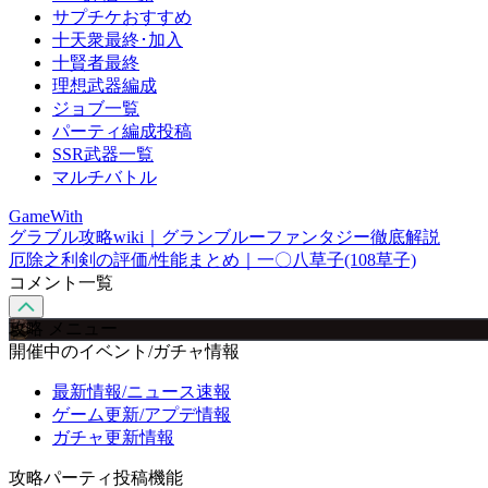
サプチケおすすめ
十天衆最終･加入
十賢者最終
理想武器編成
ジョブ一覧
パーティ編成投稿
SSR武器一覧
マルチバトル
GameWith
グラブル攻略wiki｜グランブルーファンタジー徹底解説
厄除之利剣の評価/性能まとめ｜一〇八草子(108草子)
コメント一覧
攻略 メニュー
開催中のイベント/ガチャ情報
最新情報/ニュース速報
ゲーム更新/アプデ情報
ガチャ更新情報
攻略パーティ投稿機能