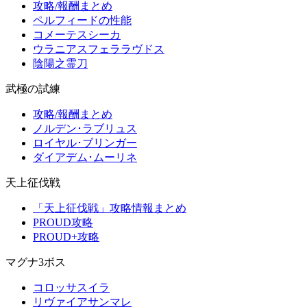
攻略/報酬まとめ
ペルフィードの性能
コメーテスシーカ
ウラニアスフェララヴドス
陰陽之霊刀
武極の試練
攻略/報酬まとめ
ノルデン･ラブリュス
ロイヤル･ブリンガー
ダイアデム･ムーリネ
天上征伐戦
「天上征伐戦」攻略情報まとめ
PROUD攻略
PROUD+攻略
マグナ3ボス
コロッサスイラ
リヴァイアサンマレ