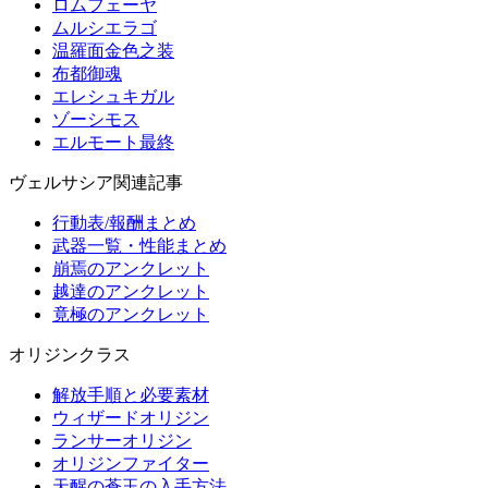
ロムフェーヤ
ムルシエラゴ
温羅面金色之装
布都御魂
エレシュキガル
ゾーシモス
エルモート最終
ヴェルサシア関連記事
行動表/報酬まとめ
武器一覧・性能まとめ
崩焉のアンクレット
越達のアンクレット
竟極のアンクレット
オリジンクラス
解放手順と必要素材
ウィザードオリジン
ランサーオリジン
オリジンファイター
天醒の蒼玉の入手方法