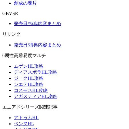
創成の魂片
GBVSR
発売日/特典内容まとめ
リリンク
発売日/特典内容まとめ
6属性高難易度マルチ
ムゲンHL攻略
ディアスポラHL攻略
ジークHL攻略
シエテHL攻略
コスモスHL攻略
アガスティアHL攻略
エニアドシリーズ関連記事
アトゥムHL
ベンヌHL