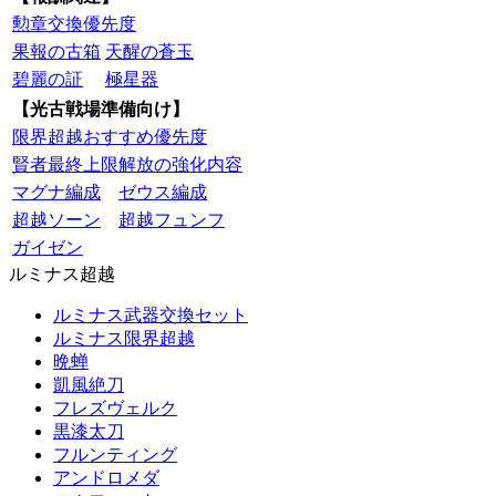
勲章交換優先度
果報の古箱
天醒の蒼玉
碧麗の証
極星器
【光古戦場準備向け】
限界超越おすすめ優先度
賢者最終上限解放の強化内容
マグナ編成
ゼウス編成
超越ソーン
超越フュンフ
ガイゼン
ルミナス超越
ルミナス武器交換セット
ルミナス限界超越
晩蝉
凱風絶刀
フレズヴェルク
黒漆太刀
フルンティング
アンドロメダ