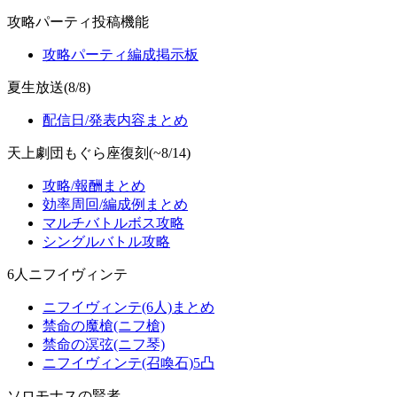
攻略パーティ投稿機能
攻略パーティ編成掲示板
夏生放送(8/8)
配信日/発表内容まとめ
天上劇団もぐら座復刻(~8/14)
攻略/報酬まとめ
効率周回/編成例まとめ
マルチバトルボス攻略
シングルバトル攻略
6人ニフイヴィンテ
ニフイヴィンテ(6人)まとめ
禁命の魔槍(ニフ槍)
禁命の溟弦(ニフ琴)
ニフイヴィンテ(召喚石)5凸
ソロモナスの賢者