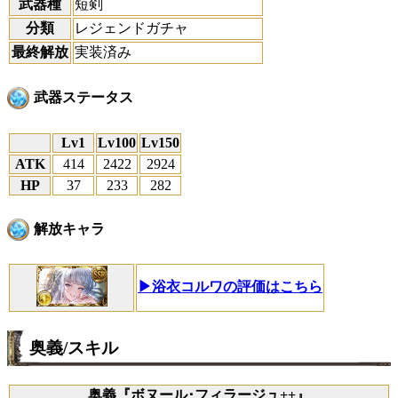
武器種
短剣
分類
レジェンドガチャ
最終解放
実装済み
武器ステータス
Lv1
Lv100
Lv150
ATK
414
2422
2924
HP
37
233
282
解放キャラ
▶浴衣コルワの評価はこちら
奥義/スキル
奥義『ボヌール･フィラージュ++』