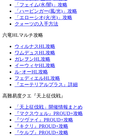
「フェイム(水/闇)」攻略
「ハービンガー(風/光)」攻略
「エローシオ(火/光)」攻略
クォーツの入手方法
六竜HLマルチ攻略
ウィルナスHL攻略
ワムデュスHL攻略
ガレヲンHL攻略
イーウィヤHL攻略
ル･オーHL攻略
フェディエルHL攻略
『エーテリアルプラス』詳細
高難易度クエ『天上征伐戦』
「天上征伐戦」開催情報まとめ
『マクスウェル』PROUD+攻略
『ツヴァイ』PROUD+攻略
『キクリ』PROUD+攻略
『ケルブ』PROUD+攻略