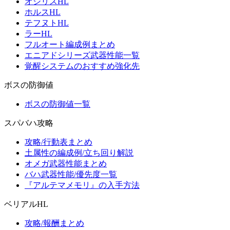
オシリスHL
ホルスHL
テフヌトHL
ラーHL
フルオート編成例まとめ
エニアドシリーズ武器性能一覧
覚醒システムのおすすめ強化先
ボスの防御値
ボスの防御値一覧
スパバハ攻略
攻略/行動表まとめ
土属性の編成例/立ち回り解説
オメガ武器性能まとめ
バハ武器性能/優先度一覧
『アルテマメモリ』の入手方法
ベリアルHL
攻略/報酬まとめ