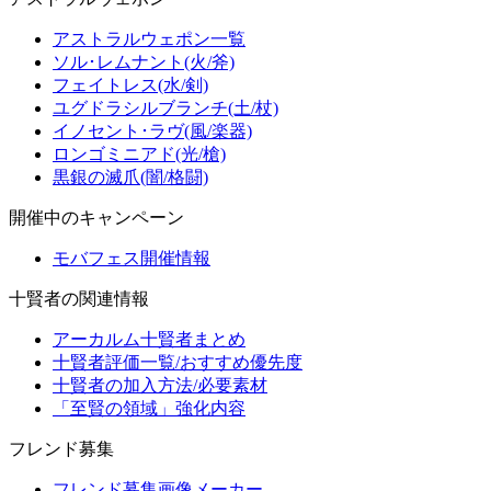
アストラルウェポン一覧
ソル･レムナント(火/斧)
フェイトレス(水/剣)
ユグドラシルブランチ(土/杖)
イノセント･ラヴ(風/楽器)
ロンゴミニアド(光/槍)
黒銀の滅爪(闇/格闘)
開催中のキャンペーン
モバフェス開催情報
十賢者の関連情報
アーカルム十賢者まとめ
十賢者評価一覧/おすすめ優先度
十賢者の加入方法/必要素材
「至賢の領域」強化内容
フレンド募集
フレンド募集画像メーカー