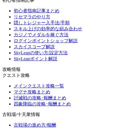
初心者指南記事
初心者指南記事まとめ
リセマラのやり方
隠しトレジャー入手法/手順
スキル上げの効率的な組み合わせ
カジノでメダルを稼ぐ方法
ログインポイントショップ解説
スカイスコープ解説
SkyLeapの使い方/設定方法
SkyLeapポイント解説
攻略情報
クエスト攻略
メインクエスト攻略一覧
マグナ攻略まとめ
討滅戦の攻略･報酬まとめ
四象降臨の攻略･報酬まとめ
古戦場/十天衆情報
古戦場の進め方/報酬