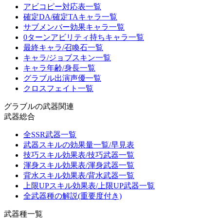
アビコピー対応表一覧
確定DA/確定TAキャラ一覧
サブメンバー効果キャラ一覧
0ターンアビリティ持ちキャラ一覧
最終キャラ/召喚石一覧
キャラ/ジョブスキン一覧
キャラ年齢/身長一覧
グラブル出演声優一覧
クロスフェイト一覧
グラブルの武器関連
武器総合
全SSR武器一覧
武器スキルの効果量一覧/早見表
技巧スキル効果表/技巧武器一覧
渾身スキル効果表/渾身武器一覧
背水スキル効果表/背水武器一覧
上限UPスキル効果表/上限UP武器一覧
全武器種の解説(重要度付き)
武器種一覧