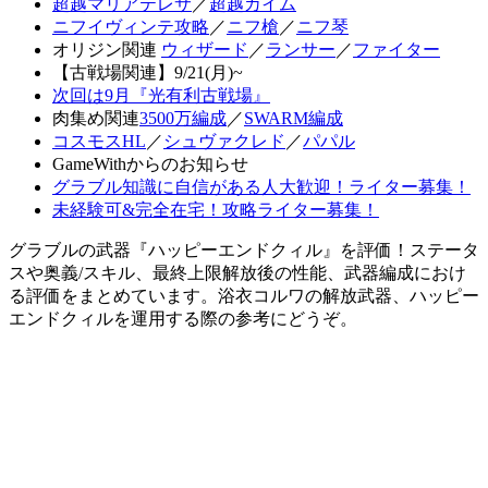
超越マリアテレサ
／
超越カイム
ニフイヴィンテ攻略
／
ニフ槍
／
ニフ琴
オリジン関連
ウィザード
／
ランサー
／
ファイター
【古戦場関連】9/21(月)~
次回は9月『光有利古戦場』
肉集め関連
3500万編成
／
SWARM編成
コスモスHL
／
シュヴァクレド
／
パパル
GameWithからのお知らせ
グラブル知識に自信がある人大歓迎！ライター募集！
未経験可&完全在宅！攻略ライター募集！
グラブルの武器『ハッピーエンドクィル』を評価！ステータ
スや奥義/スキル、最終上限解放後の性能、武器編成におけ
る評価をまとめています。浴衣コルワの解放武器、ハッピー
エンドクィルを運用する際の参考にどうぞ。