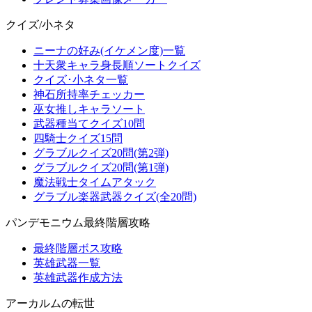
クイズ/小ネタ
ニーナの好み(イケメン度)一覧
十天衆キャラ身長順ソートクイズ
クイズ･小ネタ一覧
神石所持率チェッカー
巫女推しキャラソート
武器種当てクイズ10問
四騎士クイズ15問
グラブルクイズ20問(第2弾)
グラブルクイズ20問(第1弾)
魔法戦士タイムアタック
グラブル楽器武器クイズ(全20問)
パンデモニウム最終階層攻略
最終階層ボス攻略
英雄武器一覧
英雄武器作成方法
アーカルムの転世