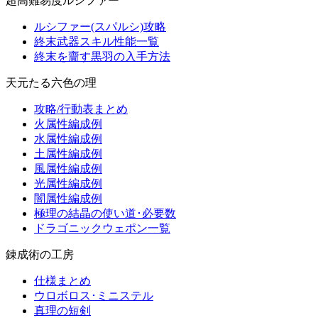
超高難易度ルシファー
ルシファー(スパルシ)攻略
終末武器スキル性能一覧
終末を齎す黒羽の入手方法
天元たる六色の理
攻略/行動表まとめ
火属性編成例
水属性編成例
土属性編成例
風属性編成例
光属性編成例
闇属性編成例
極理の結晶の使い道･必要数
ドラゴニックウェポン一覧
錬成術の工房
仕様まとめ
ウロボロス･ミニステル
真理の短剣