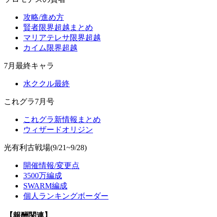
攻略/進め方
賢者限界超越まとめ
マリアテレサ限界超越
カイム限界超越
7月最終キャラ
水ククル最終
これグラ7月号
これグラ新情報まとめ
ウィザードオリジン
光有利古戦場(9/21~9/28)
開催情報/変更点
3500万編成
SWARM編成
個人ランキングボーダー
【報酬関連】