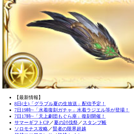
【最新情報】
8日(土)「グラブル夏の生放送」配信予定！
7日19時~「水着復刻ガチャ」水着ラジエル等が登場！
7日17時~「天上劇団もぐら座」復刻開催！
サマーギフトCP
／
夏の討伐祭
／
スタンプ帳
ソロモナス攻略
／
賢者の限界超越