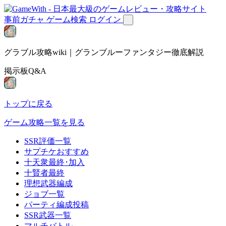
事前ガチャ
ゲーム検索
ログイン
グラブル攻略wiki｜グランブルーファンタジー徹底解説
掲示板Q&A
トップに戻る
ゲーム攻略一覧を見る
SSR評価一覧
サプチケおすすめ
十天衆最終･加入
十賢者最終
理想武器編成
ジョブ一覧
パーティ編成投稿
SSR武器一覧
マルチバトル