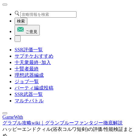
検索
ご意見
SSR評価一覧
サプチケおすすめ
十天衆最終･加入
十賢者最終
理想武器編成
ジョブ一覧
パーティ編成投稿
SSR武器一覧
マルチバトル
GameWith
グラブル攻略wiki｜グランブルーファンタジー徹底解説
ハッピーエンドクィル(浴衣コルワ短剣)の評価/性能検証まと
め