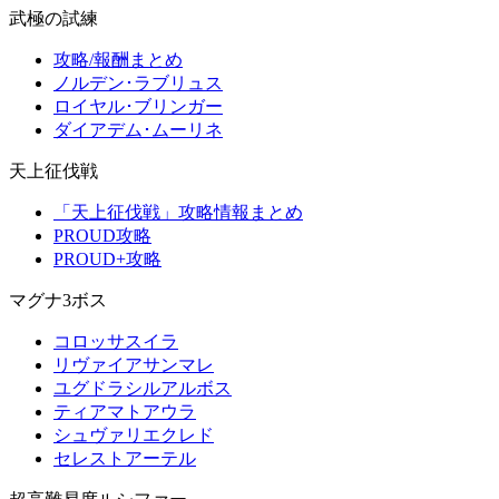
武極の試練
攻略/報酬まとめ
ノルデン･ラブリュス
ロイヤル･ブリンガー
ダイアデム･ムーリネ
天上征伐戦
「天上征伐戦」攻略情報まとめ
PROUD攻略
PROUD+攻略
マグナ3ボス
コロッサスイラ
リヴァイアサンマレ
ユグドラシルアルボス
ティアマトアウラ
シュヴァリエクレド
セレストアーテル