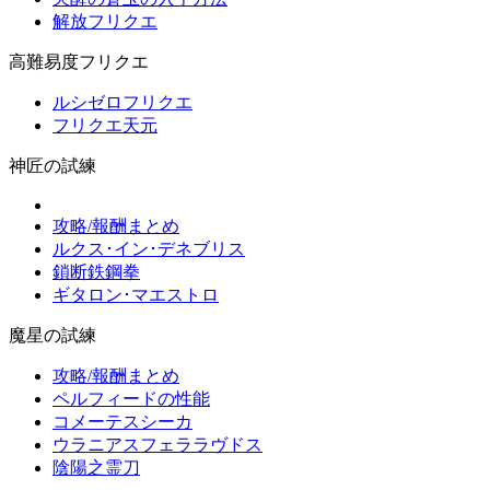
解放フリクエ
高難易度フリクエ
ルシゼロフリクエ
フリクエ天元
神匠の試練
攻略/報酬まとめ
ルクス･イン･デネブリス
鎖断鉄鋼拳
ギタロン･マエストロ
魔星の試練
攻略/報酬まとめ
ペルフィードの性能
コメーテスシーカ
ウラニアスフェララヴドス
陰陽之霊刀