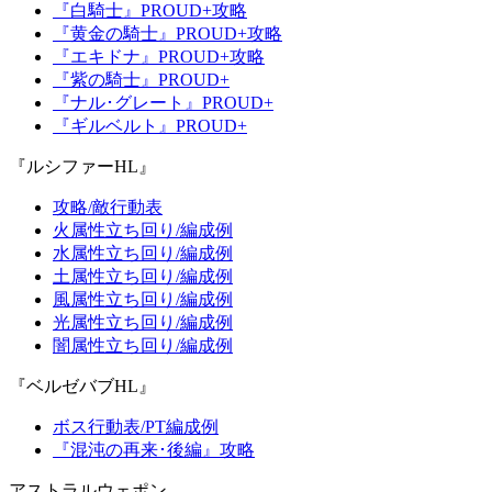
『白騎士』PROUD+攻略
『黄金の騎士』PROUD+攻略
『エキドナ』PROUD+攻略
『紫の騎士』PROUD+
『ナル･グレート』PROUD+
『ギルベルト』PROUD+
『ルシファーHL』
攻略/敵行動表
火属性立ち回り/編成例
水属性立ち回り/編成例
土属性立ち回り/編成例
風属性立ち回り/編成例
光属性立ち回り/編成例
闇属性立ち回り/編成例
『ベルゼバブHL』
ボス行動表/PT編成例
『混沌の再来･後編』攻略
アストラルウェポン