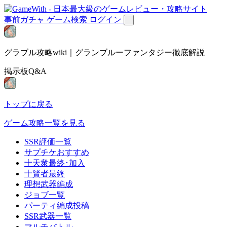
事前ガチャ
ゲーム検索
ログイン
グラブル攻略wiki｜グランブルーファンタジー徹底解説
掲示板Q&A
トップに戻る
ゲーム攻略一覧を見る
SSR評価一覧
サプチケおすすめ
十天衆最終･加入
十賢者最終
理想武器編成
ジョブ一覧
パーティ編成投稿
SSR武器一覧
マルチバトル