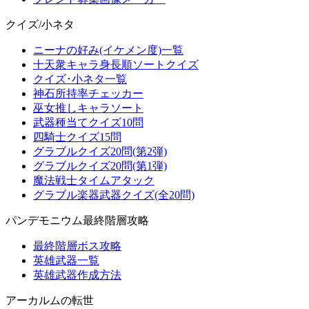
クイズ/小ネタ
ニーナの好み(イケメン度)一覧
十天衆キャラ身長順ソートクイズ
クイズ･小ネタ一覧
神石所持率チェッカー
巫女推しキャラソート
武器種当てクイズ10問
四騎士クイズ15問
グラブルクイズ20問(第2弾)
グラブルクイズ20問(第1弾)
魔法戦士タイムアタック
グラブル楽器武器クイズ(全20問)
パンデモニウム最終階層攻略
最終階層ボス攻略
英雄武器一覧
英雄武器作成方法
アーカルムの転世