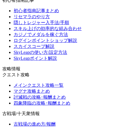
初心者指南記事
初心者指南記事まとめ
リセマラのやり方
隠しトレジャー入手法/手順
スキル上げの効率的な組み合わせ
カジノでメダルを稼ぐ方法
ログインポイントショップ解説
スカイスコープ解説
SkyLeapの使い方/設定方法
SkyLeapポイント解説
攻略情報
クエスト攻略
メインクエスト攻略一覧
マグナ攻略まとめ
討滅戦の攻略･報酬まとめ
四象降臨の攻略･報酬まとめ
古戦場/十天衆情報
古戦場の進め方/報酬