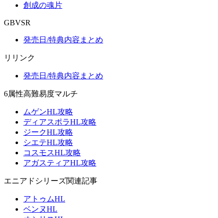
創成の魂片
GBVSR
発売日/特典内容まとめ
リリンク
発売日/特典内容まとめ
6属性高難易度マルチ
ムゲンHL攻略
ディアスポラHL攻略
ジークHL攻略
シエテHL攻略
コスモスHL攻略
アガスティアHL攻略
エニアドシリーズ関連記事
アトゥムHL
ベンヌHL