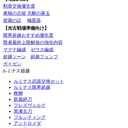
勲章交換優先度
果報の古箱
天醒の蒼玉
碧麗の証
極星器
【光古戦場準備向け】
限界超越おすすめ優先度
賢者最終上限解放の強化内容
マグナ編成
ゼウス編成
超越ソーン
超越フュンフ
ガイゼン
ルミナス超越
ルミナス武器交換セット
ルミナス限界超越
晩蝉
凱風絶刀
フレズヴェルク
黒漆太刀
フルンティング
アンドロメダ