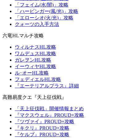
「フェイム(水/闇)」攻略
「ハービンガー(風/光)」攻略
「エローシオ(火/光)」攻略
クォーツの入手方法
六竜HLマルチ攻略
ウィルナスHL攻略
ワムデュスHL攻略
ガレヲンHL攻略
イーウィヤHL攻略
ル･オーHL攻略
フェディエルHL攻略
『エーテリアルプラス』詳細
高難易度クエ『天上征伐戦』
「天上征伐戦」開催情報まとめ
『マクスウェル』PROUD+攻略
『ツヴァイ』PROUD+攻略
『キクリ』PROUD+攻略
『ケルブ』PROUD+攻略