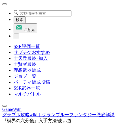
検索
ご意見
SSR評価一覧
サプチケおすすめ
十天衆最終･加入
十賢者最終
理想武器編成
ジョブ一覧
パーティ編成投稿
SSR武器一覧
マルチバトル
GameWith
グラブル攻略wiki｜グランブルーファンタジー徹底解説
『模界の六分儀』入手方法/使い道