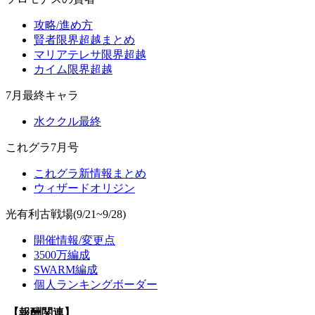
攻略/進め方
賢者限界超越まとめ
マリアテレサ限界超越
カイム限界超越
7月最終キャラ
水ククル最終
これグラ7月号
これグラ新情報まとめ
ウィザードオリジン
光有利古戦場(9/21~9/28)
開催情報/変更点
3500万編成
SWARM編成
個人ランキングボーダー
【報酬関連】