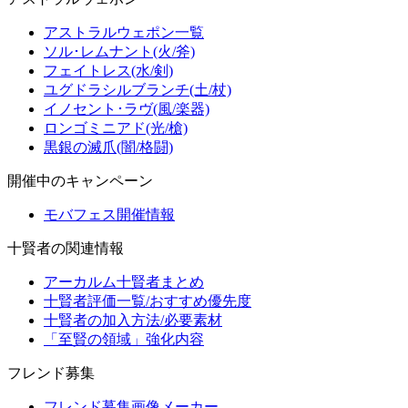
アストラルウェポン一覧
ソル･レムナント(火/斧)
フェイトレス(水/剣)
ユグドラシルブランチ(土/杖)
イノセント･ラヴ(風/楽器)
ロンゴミニアド(光/槍)
黒銀の滅爪(闇/格闘)
開催中のキャンペーン
モバフェス開催情報
十賢者の関連情報
アーカルム十賢者まとめ
十賢者評価一覧/おすすめ優先度
十賢者の加入方法/必要素材
「至賢の領域」強化内容
フレンド募集
フレンド募集画像メーカー