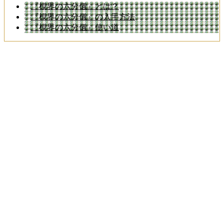
『模界の六分儀』とは？
『模界の六分儀』の入手方法
『模界の六分儀』使い道