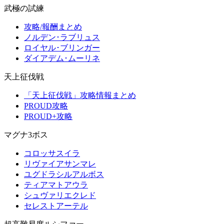
武極の試練
攻略/報酬まとめ
ノルデン･ラブリュス
ロイヤル･ブリンガー
ダイアデム･ムーリネ
天上征伐戦
「天上征伐戦」攻略情報まとめ
PROUD攻略
PROUD+攻略
マグナ3ボス
コロッサスイラ
リヴァイアサンマレ
ユグドラシルアルボス
ティアマトアウラ
シュヴァリエクレド
セレストアーテル