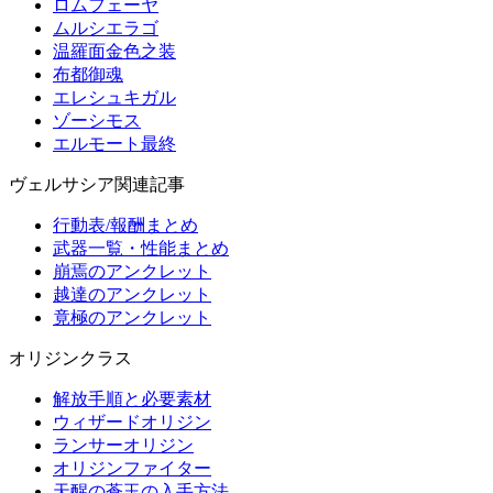
ロムフェーヤ
ムルシエラゴ
温羅面金色之装
布都御魂
エレシュキガル
ゾーシモス
エルモート最終
ヴェルサシア関連記事
行動表/報酬まとめ
武器一覧・性能まとめ
崩焉のアンクレット
越達のアンクレット
竟極のアンクレット
オリジンクラス
解放手順と必要素材
ウィザードオリジン
ランサーオリジン
オリジンファイター
天醒の蒼玉の入手方法