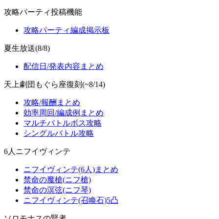
攻略パーティ投稿機能
攻略パーティ編成掲示板
夏生放送(8/8)
配信日/発表内容まとめ
天上劇団もぐら座復刻(~8/14)
攻略/報酬まとめ
効率周回/編成例まとめ
マルチバトルボス攻略
シングルバトル攻略
6人ニフイヴィンテ
ニフイヴィンテ(6人)まとめ
禁命の魔槍(ニフ槍)
禁命の溟弦(ニフ琴)
ニフイヴィンテ(召喚石)5凸
ソロモナスの賢者