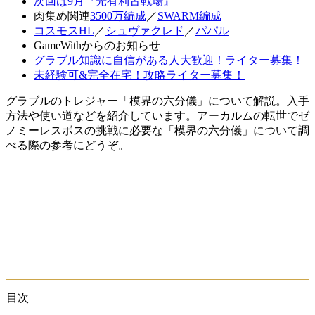
次回は9月『光有利古戦場』
肉集め関連
3500万編成
／
SWARM編成
コスモスHL
／
シュヴァクレド
／
パパル
GameWithからのお知らせ
グラブル知識に自信がある人大歓迎！ライター募集！
未経験可&完全在宅！攻略ライター募集！
グラブルのトレジャー「模界の六分儀」について解説。入手
方法や使い道などを紹介しています。アーカルムの転世でゼ
ノミーレスボスの挑戦に必要な「模界の六分儀」について調
べる際の参考にどうぞ。
目次