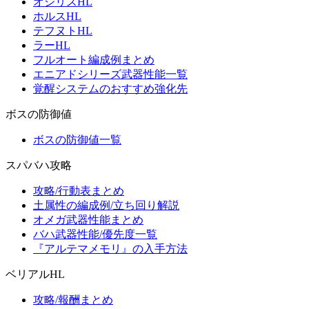
オシリスHL
ホルスHL
テフヌトHL
ラーHL
フルオート編成例まとめ
エニアドシリーズ武器性能一覧
覚醒システムのおすすめ強化先
ボスの防御値
ボスの防御値一覧
スパバハ攻略
攻略/行動表まとめ
土属性の編成例/立ち回り解説
オメガ武器性能まとめ
バハ武器性能/優先度一覧
『アルテマメモリ』の入手方法
ベリアルHL
攻略/報酬まとめ