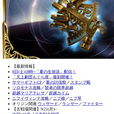
【最新情報】
8日(土)18時~「夏の生放送」配信！
「天上劇団もぐら座」復刻開催！
サマーギフトCP
／
夏の討伐祭
／
スタンプ帳
ソロモナス攻略
／
賢者の限界超越
超越マリアテレサ
／
超越カイム
ニフイヴィンテ攻略
／
ニフ槍
／
ニフ琴
オリジン関連
ウィザード
／
ランサー
／
ファイター
【古戦場関連】9/21(月)~