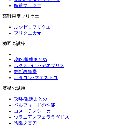
解放フリクエ
高難易度フリクエ
ルシゼロフリクエ
フリクエ天元
神匠の試練
攻略/報酬まとめ
ルクス･イン･デネブリス
鎖断鉄鋼拳
ギタロン･マエストロ
魔星の試練
攻略/報酬まとめ
ペルフィードの性能
コメーテスシーカ
ウラニアスフェララヴドス
陰陽之霊刀