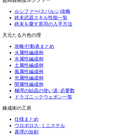
超高難易度ルシファー
ルシファー(スパルシ)攻略
終末武器スキル性能一覧
終末を齎す黒羽の入手方法
天元たる六色の理
攻略/行動表まとめ
火属性編成例
水属性編成例
土属性編成例
風属性編成例
光属性編成例
闇属性編成例
極理の結晶の使い道･必要数
ドラゴニックウェポン一覧
錬成術の工房
仕様まとめ
ウロボロス･ミニステル
真理の短剣