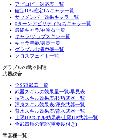
アビコピー対応表一覧
確定DA/確定TAキャラ一覧
サブメンバー効果キャラ一覧
0ターンアビリティ持ちキャラ一覧
最終キャラ/召喚石一覧
キャラ/ジョブスキン一覧
キャラ年齢/身長一覧
グラブル出演声優一覧
クロスフェイト一覧
グラブルの武器関連
武器総合
全SSR武器一覧
武器スキルの効果量一覧/早見表
技巧スキル効果表/技巧武器一覧
渾身スキル効果表/渾身武器一覧
背水スキル効果表/背水武器一覧
上限UPスキル効果表/上限UP武器一覧
全武器種の解説(重要度付き)
武器種一覧