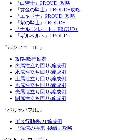
『白騎士』PROUD+攻略
『黄金の騎士』PROUD+攻略
『エキドナ』PROUD+攻略
『紫の騎士』PROUD+
『ナル･グレート』PROUD+
『ギルベルト』PROUD+
『ルシファーHL』
攻略/敵行動表
火属性立ち回り/編成例
水属性立ち回り/編成例
土属性立ち回り/編成例
風属性立ち回り/編成例
光属性立ち回り/編成例
闇属性立ち回り/編成例
『ベルゼバブHL』
ボス行動表/PT編成例
『混沌の再来･後編』攻略
アストラルウェポン