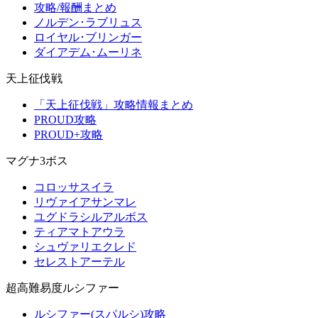
攻略/報酬まとめ
ノルデン･ラブリュス
ロイヤル･ブリンガー
ダイアデム･ムーリネ
天上征伐戦
「天上征伐戦」攻略情報まとめ
PROUD攻略
PROUD+攻略
マグナ3ボス
コロッサスイラ
リヴァイアサンマレ
ユグドラシルアルボス
ティアマトアウラ
シュヴァリエクレド
セレストアーテル
超高難易度ルシファー
ルシファー(スパルシ)攻略