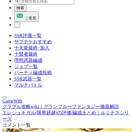
検索
ご意見
SSR評価一覧
サプチケおすすめ
十天衆最終･加入
十賢者最終
理想武器編成
ジョブ一覧
パーティ編成投稿
SSR武器一覧
マルチバトル
GameWith
グラブル攻略wiki｜グランブルーファンタジー徹底解説
エレシュキガル(限界超越)の評価/編成まとめ｜ルミナスシリ
ーズ
コメント一覧