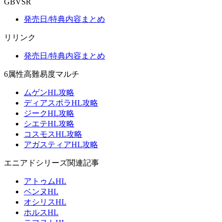
GBVSR
発売日/特典内容まとめ
リリンク
発売日/特典内容まとめ
6属性高難易度マルチ
ムゲンHL攻略
ディアスポラHL攻略
ジークHL攻略
シエテHL攻略
コスモスHL攻略
アガスティアHL攻略
エニアドシリーズ関連記事
アトゥムHL
ベンヌHL
オシリスHL
ホルスHL