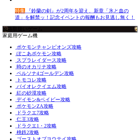
特集
『鈴蘭の剣』が2周年を迎え、新章「氷と血の
道」を解禁ッ！記念イベントの報酬もお見逃し無く！
攻略取扱いゲーム
家庭用ゲーム機
ポケモンチャンピオンズ攻略
ぽこあポケモン攻略
スプラレイダース攻略
時のオカリナ攻略
ペルソナ4ゴールデン攻略
トモコレ攻略
バイオレクイエム攻略
紅の砂漠攻略
デイモン&ベイビー攻略
ポケモンZA攻略
ドラクエ7攻略
仁王3攻略
ドラクエ1・2攻略
桃鉄2攻略
ゴーストオブヨウテイ攻略