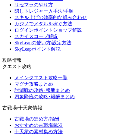
リセマラのやり方
隠しトレジャー入手法/手順
スキル上げの効率的な組み合わせ
カジノでメダルを稼ぐ方法
ログインポイントショップ解説
スカイスコープ解説
SkyLeapの使い方/設定方法
SkyLeapポイント解説
攻略情報
クエスト攻略
メインクエスト攻略一覧
マグナ攻略まとめ
討滅戦の攻略･報酬まとめ
四象降臨の攻略･報酬まとめ
古戦場/十天衆情報
古戦場の進め方/報酬
おすすめの古戦場武器
十天衆の素材集め方法