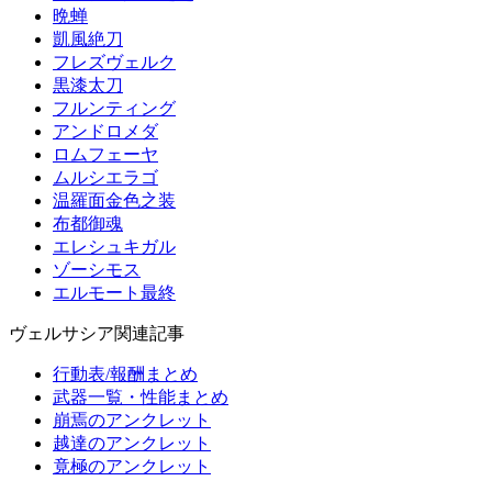
晩蝉
凱風絶刀
フレズヴェルク
黒漆太刀
フルンティング
アンドロメダ
ロムフェーヤ
ムルシエラゴ
温羅面金色之装
布都御魂
エレシュキガル
ゾーシモス
エルモート最終
ヴェルサシア関連記事
行動表/報酬まとめ
武器一覧・性能まとめ
崩焉のアンクレット
越達のアンクレット
竟極のアンクレット