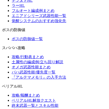
テフヌトHL
ラーHL
フルオート編成例まとめ
エニアドシリーズ武器性能一覧
覚醒システムのおすすめ強化先
ボスの防御値
ボスの防御値一覧
スパバハ攻略
攻略/行動表まとめ
土属性の編成例/立ち回り解説
オメガ武器性能まとめ
バハ武器性能/優先度一覧
『アルテマメモリ』の入手方法
ベリアルHL
攻略/報酬まとめ
ベリアルHL解放クエスト
終末武器一覧とスキル性能