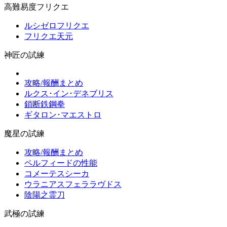
高難易度フリクエ
ルシゼロフリクエ
フリクエ天元
神匠の試練
攻略/報酬まとめ
ルクス･イン･デネブリス
鎖断鉄鋼拳
ギタロン･マエストロ
魔星の試練
攻略/報酬まとめ
ペルフィードの性能
コメーテスシーカ
ウラニアスフェララヴドス
陰陽之霊刀
武極の試練