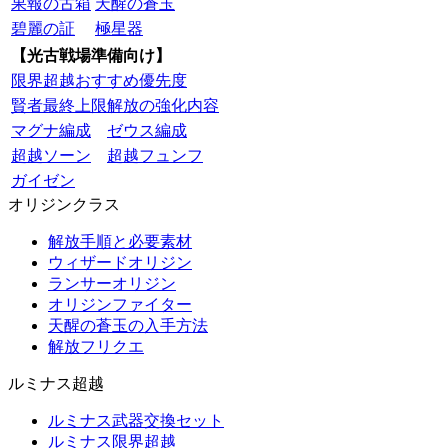
果報の古箱
天醒の蒼玉
碧麗の証
極星器
【光古戦場準備向け】
限界超越おすすめ優先度
賢者最終上限解放の強化内容
マグナ編成
ゼウス編成
超越ソーン
超越フュンフ
ガイゼン
オリジンクラス
解放手順と必要素材
ウィザードオリジン
ランサーオリジン
オリジンファイター
天醒の蒼玉の入手方法
解放フリクエ
ルミナス超越
ルミナス武器交換セット
ルミナス限界超越