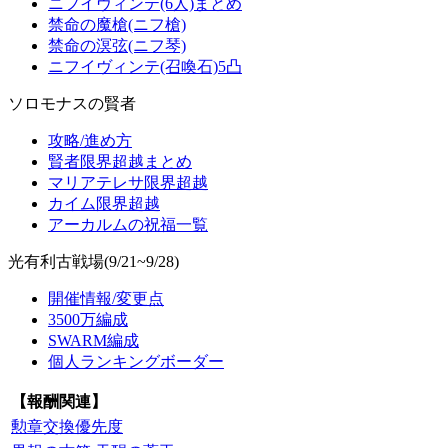
ニフイヴィンテ(6人)まとめ
禁命の魔槍(ニフ槍)
禁命の溟弦(ニフ琴)
ニフイヴィンテ(召喚石)5凸
ソロモナスの賢者
攻略/進め方
賢者限界超越まとめ
マリアテレサ限界超越
カイム限界超越
アーカルムの祝福一覧
光有利古戦場(9/21~9/28)
開催情報/変更点
3500万編成
SWARM編成
個人ランキングボーダー
【報酬関連】
勲章交換優先度