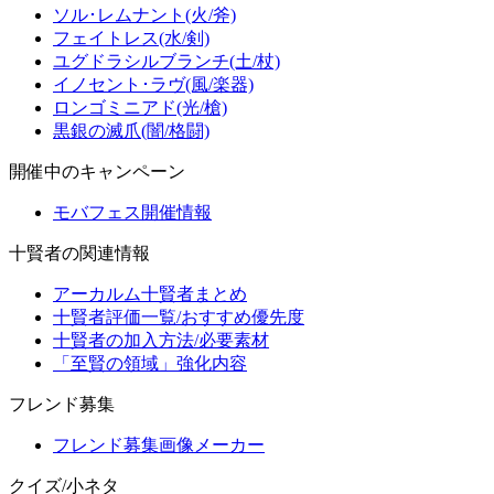
ソル･レムナント(火/斧)
フェイトレス(水/剣)
ユグドラシルブランチ(土/杖)
イノセント･ラヴ(風/楽器)
ロンゴミニアド(光/槍)
黒銀の滅爪(闇/格闘)
開催中のキャンペーン
モバフェス開催情報
十賢者の関連情報
アーカルム十賢者まとめ
十賢者評価一覧/おすすめ優先度
十賢者の加入方法/必要素材
「至賢の領域」強化内容
フレンド募集
フレンド募集画像メーカー
クイズ/小ネタ