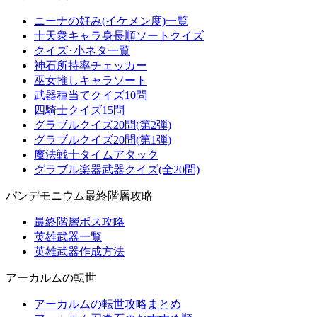
ニーナの好み(イケメン度)一覧
十天衆キャラ身長順ソートクイズ
クイズ･小ネタ一覧
神石所持率チェッカー
巫女推しキャラソート
武器種当てクイズ10問
四騎士クイズ15問
グラブルクイズ20問(第2弾)
グラブルクイズ20問(第1弾)
魔法戦士タイムアタック
グラブル楽器武器クイズ(全20問)
パンデモニウム最終階層攻略
最終階層ボス攻略
英雄武器一覧
英雄武器作成方法
アーカルムの転世
アーカルムの転世攻略まとめ