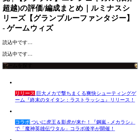
超越)の評価/編成まとめ｜ルミナスシ
リーズ【グランブルーファンタジー】
- ゲームウィズ
読込中です…
読込中です…
ゲームを探す
リリース
巨大メカで撃ちまくる爽快シューティングゲ
ーム『終末のタイタン：ラストラッシュ』リリース！
コラボ
ついに虎王＆影虎が来た！『鋼嵐 - メカラシ』
で「魔神英雄伝ワタル」コラボ後半が開催！