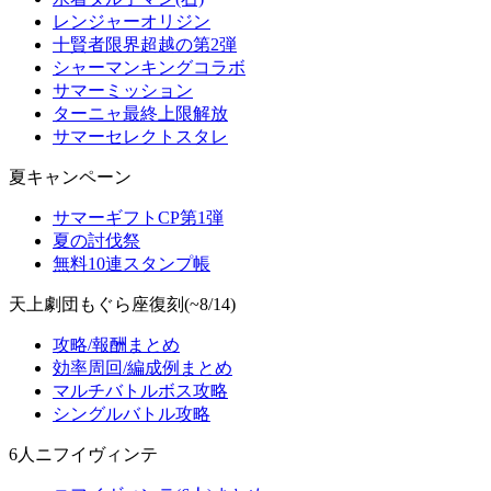
レンジャーオリジン
十賢者限界超越の第2弾
シャーマンキングコラボ
サマーミッション
ターニャ最終上限解放
サマーセレクトスタレ
夏キャンペーン
サマーギフトCP第1弾
夏の討伐祭
無料10連スタンプ帳
天上劇団もぐら座復刻(~8/14)
攻略/報酬まとめ
効率周回/編成例まとめ
マルチバトルボス攻略
シングルバトル攻略
6人ニフイヴィンテ