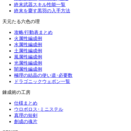
終末武器スキル性能一覧
終末を齎す黒羽の入手方法
天元たる六色の理
攻略/行動表まとめ
火属性編成例
水属性編成例
土属性編成例
風属性編成例
光属性編成例
闇属性編成例
極理の結晶の使い道･必要数
ドラゴニックウェポン一覧
錬成術の工房
仕様まとめ
ウロボロス･ミニステル
真理の短剣
創成の魂片