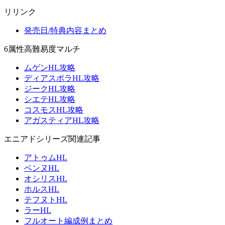
リリンク
発売日/特典内容まとめ
6属性高難易度マルチ
ムゲンHL攻略
ディアスポラHL攻略
ジークHL攻略
シエテHL攻略
コスモスHL攻略
アガスティアHL攻略
エニアドシリーズ関連記事
アトゥムHL
ベンヌHL
オシリスHL
ホルスHL
テフヌトHL
ラーHL
フルオート編成例まとめ