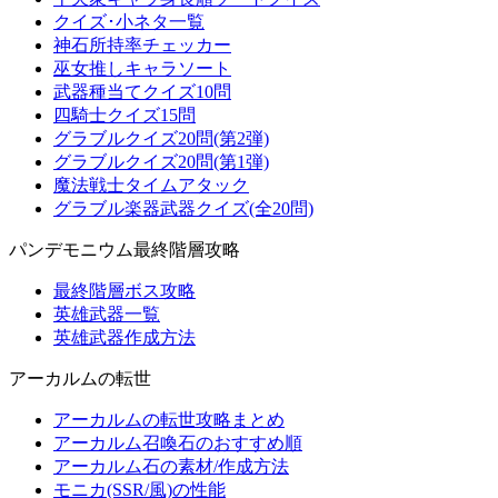
クイズ･小ネタ一覧
神石所持率チェッカー
巫女推しキャラソート
武器種当てクイズ10問
四騎士クイズ15問
グラブルクイズ20問(第2弾)
グラブルクイズ20問(第1弾)
魔法戦士タイムアタック
グラブル楽器武器クイズ(全20問)
パンデモニウム最終階層攻略
最終階層ボス攻略
英雄武器一覧
英雄武器作成方法
アーカルムの転世
アーカルムの転世攻略まとめ
アーカルム召喚石のおすすめ順
アーカルム石の素材/作成方法
モニカ(SSR/風)の性能