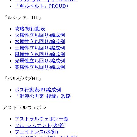
『ギルベルト』PROUD+
『ルシファーHL』
攻略/敵行動表
火属性立ち回り/編成例
水属性立ち回り/編成例
土属性立ち回り/編成例
風属性立ち回り/編成例
光属性立ち回り/編成例
闇属性立ち回り/編成例
『ベルゼバブHL』
ボス行動表/PT編成例
『混沌の再来･後編』攻略
アストラルウェポン
アストラルウェポン一覧
ソル･レムナント(火/斧)
フェイトレス(水/剣)