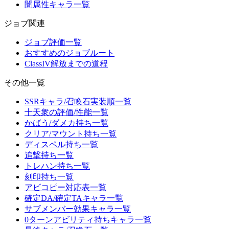
闇属性キャラ一覧
ジョブ関連
ジョブ評価一覧
おすすめのジョブルート
ClassIV解放までの道程
その他一覧
SSRキャラ/召喚石実装順一覧
十天衆の評価/性能一覧
かばう/ダメカ持ち一覧
クリア/マウント持ち一覧
ディスペル持ち一覧
追撃持ち一覧
トレハン持ち一覧
刻印持ち一覧
アビコピー対応表一覧
確定DA/確定TAキャラ一覧
サブメンバー効果キャラ一覧
0ターンアビリティ持ちキャラ一覧