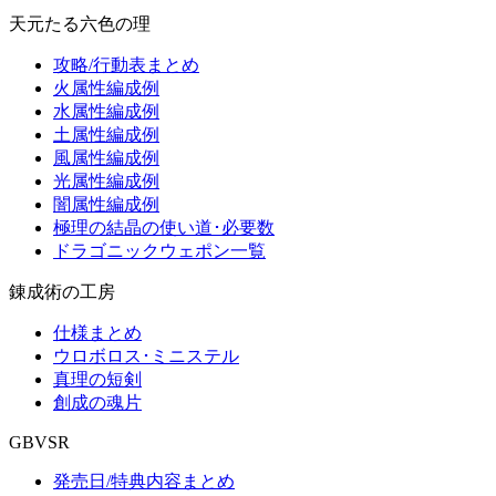
天元たる六色の理
攻略/行動表まとめ
火属性編成例
水属性編成例
土属性編成例
風属性編成例
光属性編成例
闇属性編成例
極理の結晶の使い道･必要数
ドラゴニックウェポン一覧
錬成術の工房
仕様まとめ
ウロボロス･ミニステル
真理の短剣
創成の魂片
GBVSR
発売日/特典内容まとめ