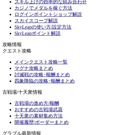
スキル上げの効率的な組み合わせ
カジノでメダルを稼ぐ方法
ログインポイントショップ解説
スカイスコープ解説
SkyLeapの使い方/設定方法
SkyLeapポイント解説
攻略情報
クエスト攻略
メインクエスト攻略一覧
マグナ攻略まとめ
討滅戦の攻略･報酬まとめ
四象降臨の攻略･報酬まとめ
古戦場/十天衆情報
古戦場の進め方/報酬
おすすめの古戦場武器
十天衆の素材集め方法
開催履歴/ボーダーまとめ
グラブル最新情報