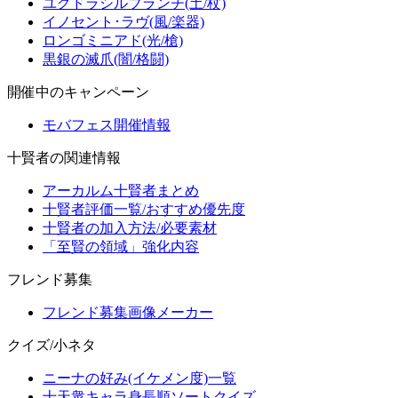
ユグドラシルブランチ(土/杖)
イノセント･ラヴ(風/楽器)
ロンゴミニアド(光/槍)
黒銀の滅爪(闇/格闘)
開催中のキャンペーン
モバフェス開催情報
十賢者の関連情報
アーカルム十賢者まとめ
十賢者評価一覧/おすすめ優先度
十賢者の加入方法/必要素材
「至賢の領域」強化内容
フレンド募集
フレンド募集画像メーカー
クイズ/小ネタ
ニーナの好み(イケメン度)一覧
十天衆キャラ身長順ソートクイズ