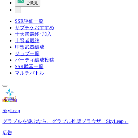
ご意見
SSR評価一覧
サプチケおすすめ
十天衆最終･加入
十賢者最終
理想武器編成
ジョブ一覧
パーティ編成投稿
SSR武器一覧
マルチバトル
SkyLeap
グラブルを遊ぶなら、グラブル推奨ブラウザ「SkyLeap」
広告