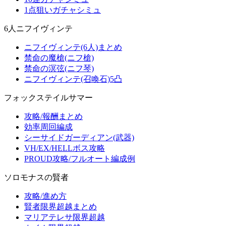
1点狙いガチャシミュ
6人ニフイヴィンテ
ニフイヴィンテ(6人)まとめ
禁命の魔槍(ニフ槍)
禁命の溟弦(ニフ琴)
ニフイヴィンテ(召喚石)5凸
フォックステイルサマー
攻略/報酬まとめ
効率周回編成
シーサイドガーディアン(武器)
VH/EX/HELLボス攻略
PROUD攻略/フルオート編成例
ソロモナスの賢者
攻略/進め方
賢者限界超越まとめ
マリアテレサ限界超越