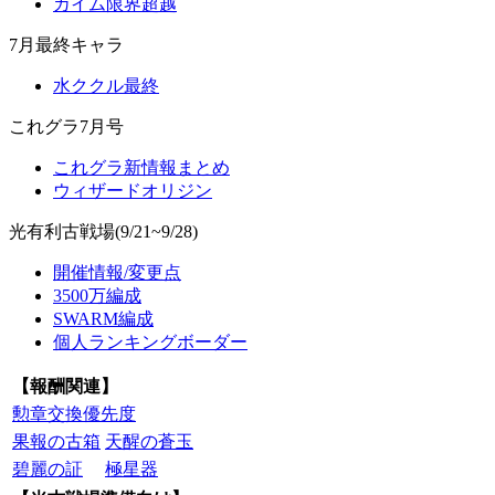
カイム限界超越
7月最終キャラ
水ククル最終
これグラ7月号
これグラ新情報まとめ
ウィザードオリジン
光有利古戦場(9/21~9/28)
開催情報/変更点
3500万編成
SWARM編成
個人ランキングボーダー
【報酬関連】
勲章交換優先度
果報の古箱
天醒の蒼玉
碧麗の証
極星器