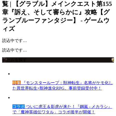
覧 | 【グラブル】メインクエスト第155
章『訴え、そして審らかに』攻略【グ
ランブルーファンタジー】 - ゲームウ
ィズ
読込中です…
読込中です…
ゲームを探す
特集
『モンスターループ：獣神転生』名将がケモ化し
た異世界転生×獣神進化RPG。事前登録受付中！
コラボ
ついに虎王＆影虎が来た！『鋼嵐 - メカラシ』
で「魔神英雄伝ワタル」コラボ後半が開催！