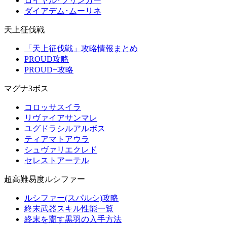
ロイヤル･ブリンガー
ダイアデム･ムーリネ
天上征伐戦
「天上征伐戦」攻略情報まとめ
PROUD攻略
PROUD+攻略
マグナ3ボス
コロッサスイラ
リヴァイアサンマレ
ユグドラシルアルボス
ティアマトアウラ
シュヴァリエクレド
セレストアーテル
超高難易度ルシファー
ルシファー(スパルシ)攻略
終末武器スキル性能一覧
終末を齎す黒羽の入手方法