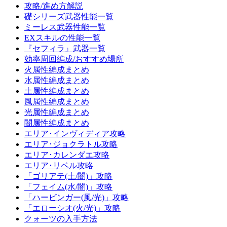
攻略/進め方解説
礎シリーズ武器性能一覧
ミーレス武器性能一覧
EXスキルの性能一覧
『セフィラ』武器一覧
効率周回編成/おすすめ場所
火属性編成まとめ
水属性編成まとめ
土属性編成まとめ
風属性編成まとめ
光属性編成まとめ
闇属性編成まとめ
エリア･インヴィディア攻略
エリア･ジョクラトル攻略
エリア･カレンダエ攻略
エリア･リベル攻略
「ゴリアテ(土/闇)」攻略
「フェイム(水/闇)」攻略
「ハービンガー(風/光)」攻略
「エローシオ(火/光)」攻略
クォーツの入手方法