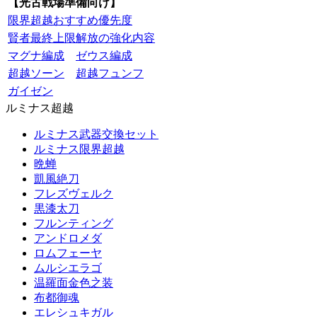
【光古戦場準備向け】
限界超越おすすめ優先度
賢者最終上限解放の強化内容
マグナ編成
ゼウス編成
超越ソーン
超越フュンフ
ガイゼン
ルミナス超越
ルミナス武器交換セット
ルミナス限界超越
晩蝉
凱風絶刀
フレズヴェルク
黒漆太刀
フルンティング
アンドロメダ
ロムフェーヤ
ムルシエラゴ
温羅面金色之装
布都御魂
エレシュキガル