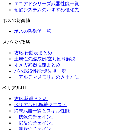
エニアドシリーズ武器性能一覧
覚醒システムのおすすめ強化先
ボスの防御値
ボスの防御値一覧
スパバハ攻略
攻略/行動表まとめ
土属性の編成例/立ち回り解説
オメガ武器性能まとめ
バハ武器性能/優先度一覧
『アルテマメモリ』の入手方法
ベリアルHL
攻略/報酬まとめ
ベリアルHL解放クエスト
終末武器一覧とスキル性能
「技錬のチェイン」
「賦活のチェイン」
「謳歌のチェイン」