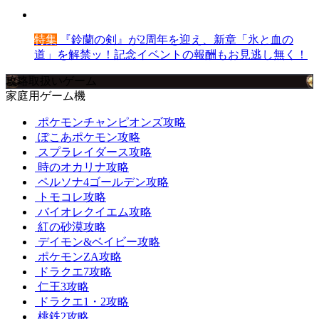
特集
『鈴蘭の剣』が2周年を迎え、新章「氷と血の
道」を解禁ッ！記念イベントの報酬もお見逃し無く！
攻略取扱いゲーム
家庭用ゲーム機
ポケモンチャンピオンズ攻略
ぽこあポケモン攻略
スプラレイダース攻略
時のオカリナ攻略
ペルソナ4ゴールデン攻略
トモコレ攻略
バイオレクイエム攻略
紅の砂漠攻略
デイモン&ベイビー攻略
ポケモンZA攻略
ドラクエ7攻略
仁王3攻略
ドラクエ1・2攻略
桃鉄2攻略