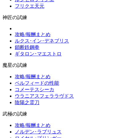
フリクエ天元
神匠の試練
攻略/報酬まとめ
ルクス･イン･デネブリス
鎖断鉄鋼拳
ギタロン･マエストロ
魔星の試練
攻略/報酬まとめ
ペルフィードの性能
コメーテスシーカ
ウラニアスフェララヴドス
陰陽之霊刀
武極の試練
攻略/報酬まとめ
ノルデン･ラブリュス