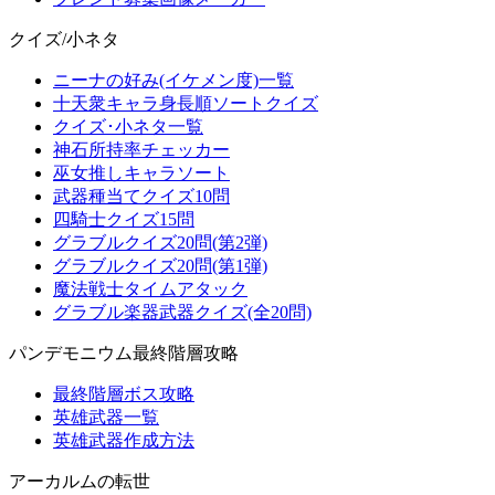
クイズ/小ネタ
ニーナの好み(イケメン度)一覧
十天衆キャラ身長順ソートクイズ
クイズ･小ネタ一覧
神石所持率チェッカー
巫女推しキャラソート
武器種当てクイズ10問
四騎士クイズ15問
グラブルクイズ20問(第2弾)
グラブルクイズ20問(第1弾)
魔法戦士タイムアタック
グラブル楽器武器クイズ(全20問)
パンデモニウム最終階層攻略
最終階層ボス攻略
英雄武器一覧
英雄武器作成方法
アーカルムの転世