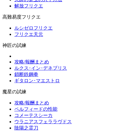
解放フリクエ
高難易度フリクエ
ルシゼロフリクエ
フリクエ天元
神匠の試練
攻略/報酬まとめ
ルクス･イン･デネブリス
鎖断鉄鋼拳
ギタロン･マエストロ
魔星の試練
攻略/報酬まとめ
ペルフィードの性能
コメーテスシーカ
ウラニアスフェララヴドス
陰陽之霊刀