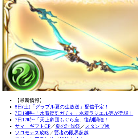
【最新情報】
8日(土)「グラブル夏の生放送」配信予定！
7日19時~「水着復刻ガチャ」水着ラジエル等が登場！
7日17時~「天上劇団もぐら座」復刻開催！
サマーギフトCP
／
夏の討伐祭
／
スタンプ帳
ソロモナス攻略
／
賢者の限界超越