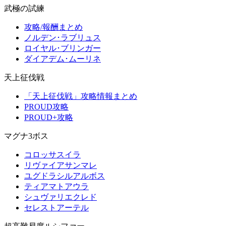
武極の試練
攻略/報酬まとめ
ノルデン･ラブリュス
ロイヤル･ブリンガー
ダイアデム･ムーリネ
天上征伐戦
「天上征伐戦」攻略情報まとめ
PROUD攻略
PROUD+攻略
マグナ3ボス
コロッサスイラ
リヴァイアサンマレ
ユグドラシルアルボス
ティアマトアウラ
シュヴァリエクレド
セレストアーテル