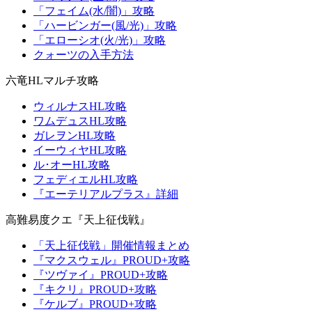
「フェイム(水/闇)」攻略
「ハービンガー(風/光)」攻略
「エローシオ(火/光)」攻略
クォーツの入手方法
六竜HLマルチ攻略
ウィルナスHL攻略
ワムデュスHL攻略
ガレヲンHL攻略
イーウィヤHL攻略
ル･オーHL攻略
フェディエルHL攻略
『エーテリアルプラス』詳細
高難易度クエ『天上征伐戦』
「天上征伐戦」開催情報まとめ
『マクスウェル』PROUD+攻略
『ツヴァイ』PROUD+攻略
『キクリ』PROUD+攻略
『ケルブ』PROUD+攻略