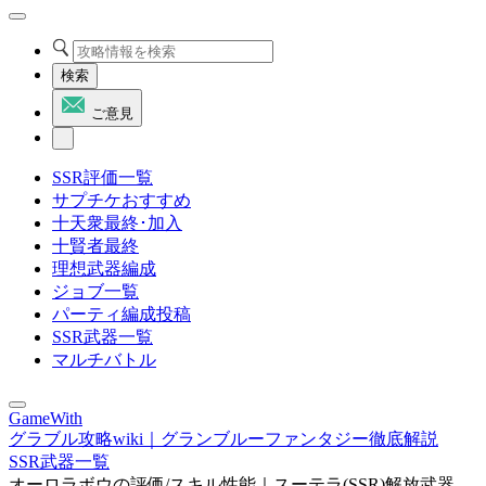
検索
ご意見
SSR評価一覧
サプチケおすすめ
十天衆最終･加入
十賢者最終
理想武器編成
ジョブ一覧
パーティ編成投稿
SSR武器一覧
マルチバトル
GameWith
グラブル攻略wiki｜グランブルーファンタジー徹底解説
SSR武器一覧
オーロラボウの評価/スキル性能｜スーテラ(SSR)解放武器