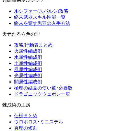
超高難易度ルシファー
ルシファー(スパルシ)攻略
終末武器スキル性能一覧
終末を齎す黒羽の入手方法
天元たる六色の理
攻略/行動表まとめ
火属性編成例
水属性編成例
土属性編成例
風属性編成例
光属性編成例
闇属性編成例
極理の結晶の使い道･必要数
ドラゴニックウェポン一覧
錬成術の工房
仕様まとめ
ウロボロス･ミニステル
真理の短剣