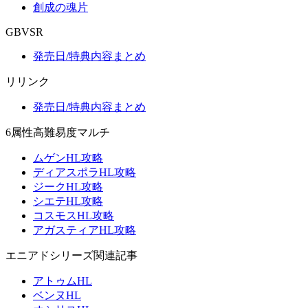
創成の魂片
GBVSR
発売日/特典内容まとめ
リリンク
発売日/特典内容まとめ
6属性高難易度マルチ
ムゲンHL攻略
ディアスポラHL攻略
ジークHL攻略
シエテHL攻略
コスモスHL攻略
アガスティアHL攻略
エニアドシリーズ関連記事
アトゥムHL
ベンヌHL