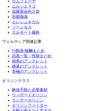
ロムフェーヤ
ムルシエラゴ
温羅面金色之装
布都御魂
エレシュキガル
ゾーシモス
エルモート最終
ヴェルサシア関連記事
行動表/報酬まとめ
武器一覧・性能まとめ
崩焉のアンクレット
越達のアンクレット
竟極のアンクレット
オリジンクラス
解放手順と必要素材
ウィザードオリジン
ランサーオリジン
オリジンファイター
天醒の蒼玉の入手方法