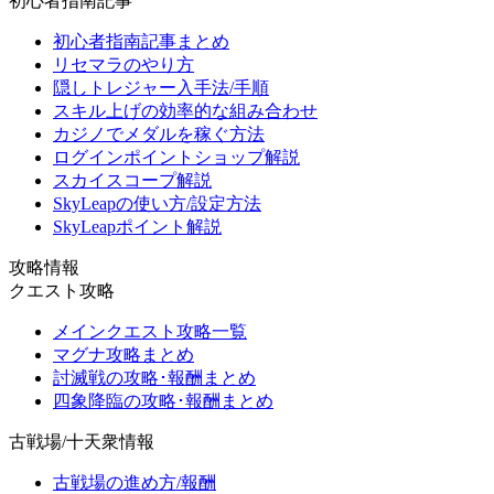
初心者指南記事
初心者指南記事まとめ
リセマラのやり方
隠しトレジャー入手法/手順
スキル上げの効率的な組み合わせ
カジノでメダルを稼ぐ方法
ログインポイントショップ解説
スカイスコープ解説
SkyLeapの使い方/設定方法
SkyLeapポイント解説
攻略情報
クエスト攻略
メインクエスト攻略一覧
マグナ攻略まとめ
討滅戦の攻略･報酬まとめ
四象降臨の攻略･報酬まとめ
古戦場/十天衆情報
古戦場の進め方/報酬