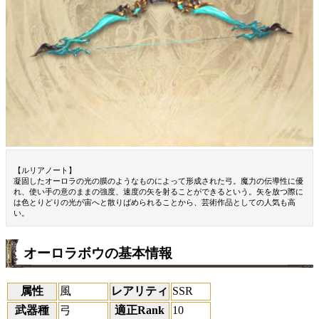
【ルリアノート】
凝固したオーロラの光の膜のようなものによって形成された弓。魔力の伝導性に優
れ、使い手の意のままの強度、速度の矢を射ることができるという。矢を放つ際に
は色とりどりの光が宙へと散りばめられることから、芸術作品としての人気も高
い。
オーロラボウの基本情報
属性
風
レアリティ
SSR
武器種
弓
適正Rank
10