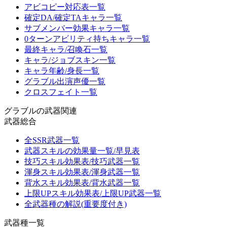
アビコピー対応表一覧
確定DA/確定TAキャラ一覧
サブメンバー効果キャラ一覧
0ターンアビリティ持ちキャラ一覧
最終キャラ/召喚石一覧
キャラ/ジョブスキン一覧
キャラ年齢/身長一覧
グラブル出演声優一覧
クロスフェイト一覧
グラブルの武器関連
武器総合
全SSR武器一覧
武器スキルの効果量一覧/早見表
技巧スキル効果表/技巧武器一覧
渾身スキル効果表/渾身武器一覧
背水スキル効果表/背水武器一覧
上限UPスキル効果表/上限UP武器一覧
全武器種の解説(重要度付き)
武器種一覧