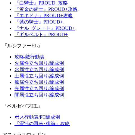
『白騎士』PROUD+攻略
『黄金の騎士』PROUD+攻略
『エキドナ』PROUD+攻略
『紫の騎士』PROUD+
『ナル･グレート』PROUD+
『ギルベルト』PROUD+
『ルシファーHL』
攻略/敵行動表
火属性立ち回り/編成例
水属性立ち回り/編成例
土属性立ち回り/編成例
風属性立ち回り/編成例
光属性立ち回り/編成例
闇属性立ち回り/編成例
『ベルゼバブHL』
ボス行動表/PT編成例
『混沌の再来･後編』攻略
アストラルウェポン