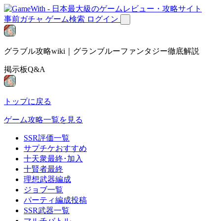
事前ガチャ
ゲーム検索
ログイン
グラブル攻略wiki｜グランブルーファンタジー徹底解説
掲示板Q&A
トップに戻る
ゲーム攻略一覧を見る
SSR評価一覧
サプチケおすすめ
十天衆最終･加入
十賢者最終
理想武器編成
ジョブ一覧
パーティ編成投稿
SSR武器一覧
マルチバトル