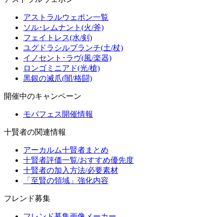
アストラルウェポン一覧
ソル･レムナント(火/斧)
フェイトレス(水/剣)
ユグドラシルブランチ(土/杖)
イノセント･ラヴ(風/楽器)
ロンゴミニアド(光/槍)
黒銀の滅爪(闇/格闘)
開催中のキャンペーン
モバフェス開催情報
十賢者の関連情報
アーカルム十賢者まとめ
十賢者評価一覧/おすすめ優先度
十賢者の加入方法/必要素材
「至賢の領域」強化内容
フレンド募集
フレンド募集画像メーカー