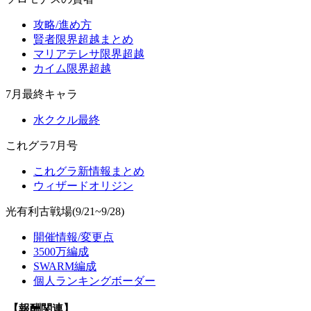
攻略/進め方
賢者限界超越まとめ
マリアテレサ限界超越
カイム限界超越
7月最終キャラ
水ククル最終
これグラ7月号
これグラ新情報まとめ
ウィザードオリジン
光有利古戦場(9/21~9/28)
開催情報/変更点
3500万編成
SWARM編成
個人ランキングボーダー
【報酬関連】