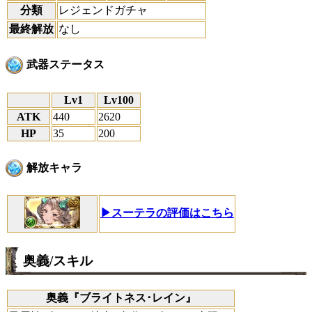
分類
レジェンドガチャ
最終解放
なし
武器ステータス
Lv1
Lv100
ATK
440
2620
HP
35
200
解放キャラ
▶スーテラの評価はこちら
奥義/スキル
奥義『ブライトネス･レイン』