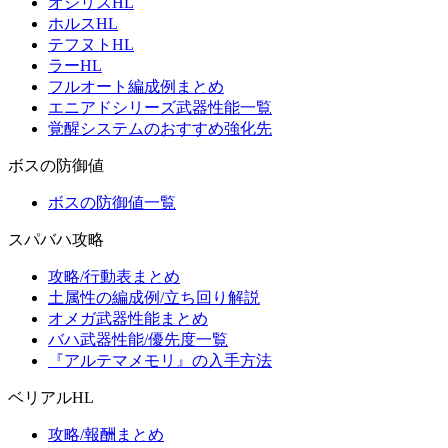
オシリスHL
ホルスHL
テフヌトHL
ラーHL
フルオート編成例まとめ
エニアドシリーズ武器性能一覧
覚醒システムのおすすめ強化先
ボスの防御値
ボスの防御値一覧
スパバハ攻略
攻略/行動表まとめ
土属性の編成例/立ち回り解説
オメガ武器性能まとめ
バハ武器性能/優先度一覧
『アルテマメモリ』の入手方法
ベリアルHL
攻略/報酬まとめ