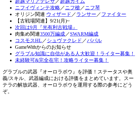
超越マリアテレサ
／
超越カイム
ニフイヴィンテ攻略
／
ニフ槍
／
ニフ琴
オリジン関連
ウィザード
／
ランサー
／
ファイター
【古戦場関連】9/21(月)~
次回は9月『光有利古戦場』
肉集め関連
3500万編成
／
SWARM編成
コスモスHL
／
シュヴァクレド
／
パパル
GameWithからのお知らせ
グラブル知識に自信がある人大歓迎！ライター募集！
未経験可&完全在宅！攻略ライター募集！
グラブルの武器『オーロラボウ』を評価！ステータスや奥
義/スキル、武器編成における評価をまとめています。スー
テラの解放武器、オーロラボウを運用する際の参考にどう
ぞ。