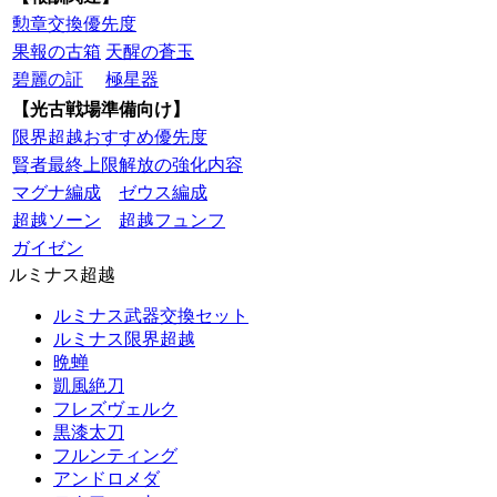
勲章交換優先度
果報の古箱
天醒の蒼玉
碧麗の証
極星器
【光古戦場準備向け】
限界超越おすすめ優先度
賢者最終上限解放の強化内容
マグナ編成
ゼウス編成
超越ソーン
超越フュンフ
ガイゼン
ルミナス超越
ルミナス武器交換セット
ルミナス限界超越
晩蝉
凱風絶刀
フレズヴェルク
黒漆太刀
フルンティング
アンドロメダ