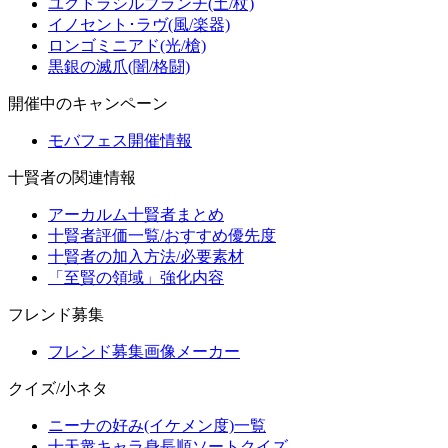
ユグドラシルブランチ(土/杖)
イノセント･ラヴ(風/楽器)
ロンゴミニアド(光/槍)
黒銀の滅爪(闇/格闘)
開催中のキャンペーン
モバフェス開催情報
十賢者の関連情報
アーカルム十賢者まとめ
十賢者評価一覧/おすすめ優先度
十賢者の加入方法/必要素材
「至賢の領域」強化内容
フレンド募集
フレンド募集画像メーカー
クイズ/小ネタ
ニーナの好み(イケメン度)一覧
十天衆キャラ身長順ソートクイズ