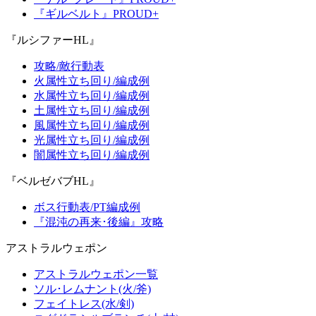
『ギルベルト』PROUD+
『ルシファーHL』
攻略/敵行動表
火属性立ち回り/編成例
水属性立ち回り/編成例
土属性立ち回り/編成例
風属性立ち回り/編成例
光属性立ち回り/編成例
闇属性立ち回り/編成例
『ベルゼバブHL』
ボス行動表/PT編成例
『混沌の再来･後編』攻略
アストラルウェポン
アストラルウェポン一覧
ソル･レムナント(火/斧)
フェイトレス(水/剣)