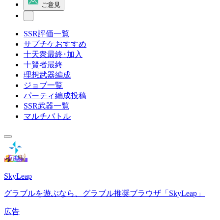
ご意見
SSR評価一覧
サプチケおすすめ
十天衆最終･加入
十賢者最終
理想武器編成
ジョブ一覧
パーティ編成投稿
SSR武器一覧
マルチバトル
SkyLeap
グラブルを遊ぶなら、グラブル推奨ブラウザ「SkyLeap」
広告