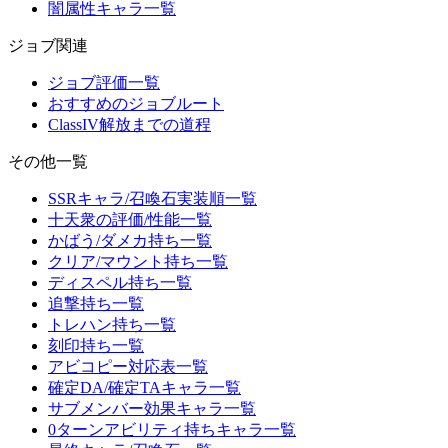
闇属性キャラ一覧
ジョブ関連
ジョブ評価一覧
おすすめのジョブルート
ClassIV解放までの道程
その他一覧
SSRキャラ/召喚石実装順一覧
十天衆の評価/性能一覧
かばう/ダメカ持ち一覧
クリア/マウント持ち一覧
ディスペル持ち一覧
追撃持ち一覧
トレハン持ち一覧
刻印持ち一覧
アビコピー対応表一覧
確定DA/確定TAキャラ一覧
サブメンバー効果キャラ一覧
0ターンアビリティ持ちキャラ一覧