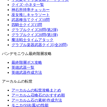
クイズ･小ネタ一覧
神石所持率チェッカー
巫女推しキャラソート
武器種当てクイズ10問
四騎士クイズ15問
グラブルクイズ20問(第2弾)
グラブルクイズ20問(第1弾)
魔法戦士タイムアタック
グラブル楽器武器クイズ(全20問)
パンデモニウム最終階層攻略
最終階層ボス攻略
英雄武器一覧
英雄武器作成方法
アーカルムの転世
アーカルムの転世攻略まとめ
アーカルム召喚石のおすすめ順
アーカルム石の素材/作成方法
モニカ(SSR/風)の性能