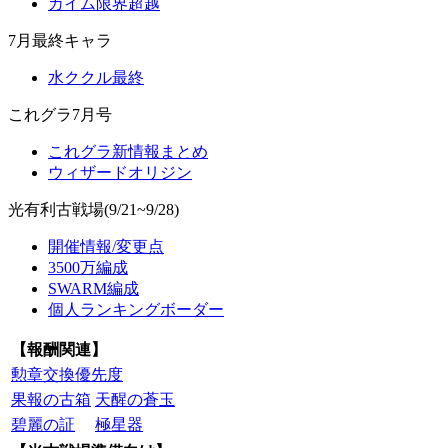
カイム限界超越
7月最終キャラ
水ククル最終
これグラ7月号
これグラ新情報まとめ
ウィザードオリジン
光有利古戦場(9/21~9/28)
開催情報/変更点
3500万編成
SWARM編成
個人ランキングボーダー
【報酬関連】
勲章交換優先度
果報の古箱
天醒の蒼玉
碧麗の証
極星器