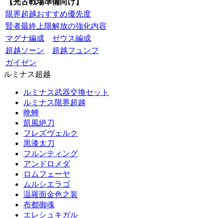
【光古戦場準備向け】
限界超越おすすめ優先度
賢者最終上限解放の強化内容
マグナ編成
ゼウス編成
超越ソーン
超越フュンフ
ガイゼン
ルミナス超越
ルミナス武器交換セット
ルミナス限界超越
晩蝉
凱風絶刀
フレズヴェルク
黒漆太刀
フルンティング
アンドロメダ
ロムフェーヤ
ムルシエラゴ
温羅面金色之装
布都御魂
エレシュキガル