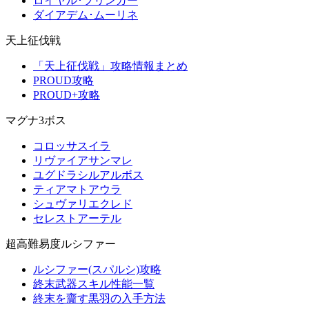
ロイヤル･ブリンガー
ダイアデム･ムーリネ
天上征伐戦
「天上征伐戦」攻略情報まとめ
PROUD攻略
PROUD+攻略
マグナ3ボス
コロッサスイラ
リヴァイアサンマレ
ユグドラシルアルボス
ティアマトアウラ
シュヴァリエクレド
セレストアーテル
超高難易度ルシファー
ルシファー(スパルシ)攻略
終末武器スキル性能一覧
終末を齎す黒羽の入手方法