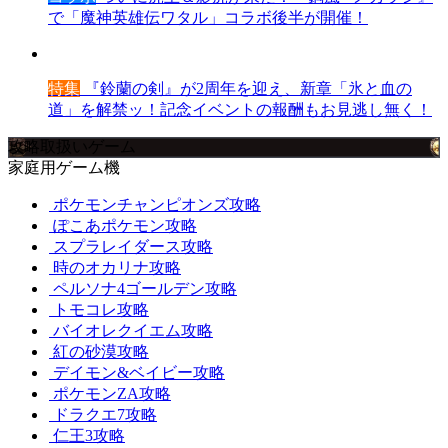
で「魔神英雄伝ワタル」コラボ後半が開催！
特集
『鈴蘭の剣』が2周年を迎え、新章「氷と血の
道」を解禁ッ！記念イベントの報酬もお見逃し無く！
攻略取扱いゲーム
家庭用ゲーム機
ポケモンチャンピオンズ攻略
ぽこあポケモン攻略
スプラレイダース攻略
時のオカリナ攻略
ペルソナ4ゴールデン攻略
トモコレ攻略
バイオレクイエム攻略
紅の砂漠攻略
デイモン&ベイビー攻略
ポケモンZA攻略
ドラクエ7攻略
仁王3攻略