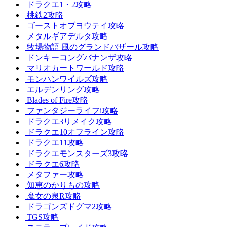
ドラクエ1・2攻略
桃鉄2攻略
ゴーストオブヨウテイ攻略
メタルギアデルタ攻略
牧場物語 風のグランドバザール攻略
ドンキーコングバナンザ攻略
マリオカートワールド攻略
モンハンワイルズ攻略
エルデンリング攻略
Blades of Fire攻略
ファンタジーライフi攻略
ドラクエ3リメイク攻略
ドラクエ10オフライン攻略
ドラクエ11攻略
ドラクエモンスターズ3攻略
ドラクエ6攻略
メタファー攻略
知恵のかりもの攻略
魔女の泉R攻略
ドラゴンズドグマ2攻略
TGS攻略