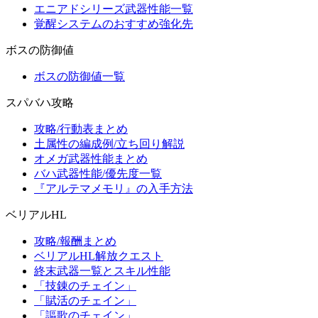
エニアドシリーズ武器性能一覧
覚醒システムのおすすめ強化先
ボスの防御値
ボスの防御値一覧
スパバハ攻略
攻略/行動表まとめ
土属性の編成例/立ち回り解説
オメガ武器性能まとめ
バハ武器性能/優先度一覧
『アルテマメモリ』の入手方法
ベリアルHL
攻略/報酬まとめ
ベリアルHL解放クエスト
終末武器一覧とスキル性能
「技錬のチェイン」
「賦活のチェイン」
「謳歌のチェイン」