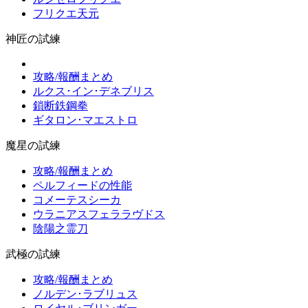
フリクエ天元
神匠の試練
攻略/報酬まとめ
ルクス･イン･デネブリス
鎖断鉄鋼拳
ギタロン･マエストロ
魔星の試練
攻略/報酬まとめ
ペルフィードの性能
コメーテスシーカ
ウラニアスフェララヴドス
陰陽之霊刀
武極の試練
攻略/報酬まとめ
ノルデン･ラブリュス