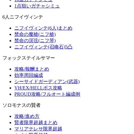
1点狙いガチャシミュ
6人ニフイヴィンテ
ニフイヴィンテ(6人)まとめ
禁命の魔槍(ニフ槍)
禁命の溟弦(ニフ琴)
ニフイヴィンテ(召喚石)5凸
フォックステイルサマー
攻略/報酬まとめ
効率周回編成
シーサイドガーディアン(武器)
VH/EX/HELLボス攻略
PROUD攻略/フルオート編成例
ソロモナスの賢者
攻略/進め方
賢者限界超越まとめ
マリアテレサ限界超越