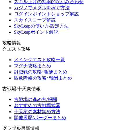
スキル上げの効率的な組み合わせ
カジノでメダルを稼ぐ方法
ログインポイントショップ解説
スカイスコープ解説
SkyLeapの使い方/設定方法
SkyLeapポイント解説
攻略情報
クエスト攻略
メインクエスト攻略一覧
マグナ攻略まとめ
討滅戦の攻略･報酬まとめ
四象降臨の攻略･報酬まとめ
古戦場/十天衆情報
古戦場の進め方/報酬
おすすめの古戦場武器
十天衆の素材集め方法
開催履歴/ボーダーまとめ
グラブル最新情報