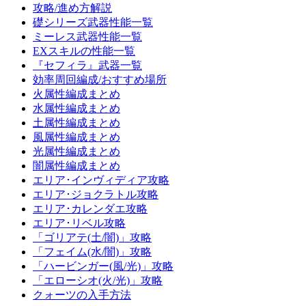
攻略/進め方解説
礎シリーズ武器性能一覧
ミーレス武器性能一覧
EXスキルの性能一覧
『セフィラ』武器一覧
効率周回編成/おすすめ場所
火属性編成まとめ
水属性編成まとめ
土属性編成まとめ
風属性編成まとめ
光属性編成まとめ
闇属性編成まとめ
エリア･インヴィディア攻略
エリア･ジョクラトル攻略
エリア･カレンダエ攻略
エリア･リベル攻略
「ゴリアテ(土/闇)」攻略
「フェイム(水/闇)」攻略
「ハービンガー(風/光)」攻略
「エローシオ(火/光)」攻略
クォーツの入手方法