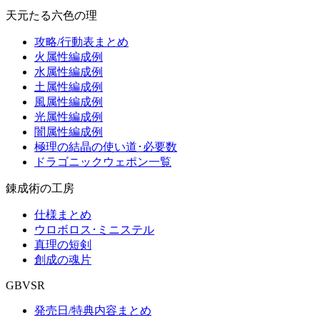
天元たる六色の理
攻略/行動表まとめ
火属性編成例
水属性編成例
土属性編成例
風属性編成例
光属性編成例
闇属性編成例
極理の結晶の使い道･必要数
ドラゴニックウェポン一覧
錬成術の工房
仕様まとめ
ウロボロス･ミニステル
真理の短剣
創成の魂片
GBVSR
発売日/特典内容まとめ