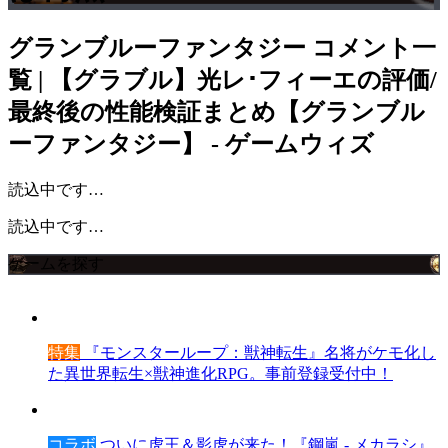
グランブルーファンタジー
コメント一
覧 | 【グラブル】光レ･フィーエの評価/
最終後の性能検証まとめ【グランブル
ーファンタジー】 - ゲームウィズ
読込中です…
読込中です…
ゲームを探す
特集
『モンスターループ：獣神転生』名将がケモ化し
た異世界転生×獣神進化RPG。事前登録受付中！
コラボ
ついに虎王＆影虎が来た！『鋼嵐 - メカラシ』