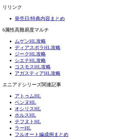
リリンク
発売日/特典内容まとめ
6属性高難易度マルチ
ムゲンHL攻略
ディアスポラHL攻略
ジークHL攻略
シエテHL攻略
コスモスHL攻略
アガスティアHL攻略
エニアドシリーズ関連記事
アトゥムHL
ベンヌHL
オシリスHL
ホルスHL
テフヌトHL
ラーHL
フルオート編成例まとめ