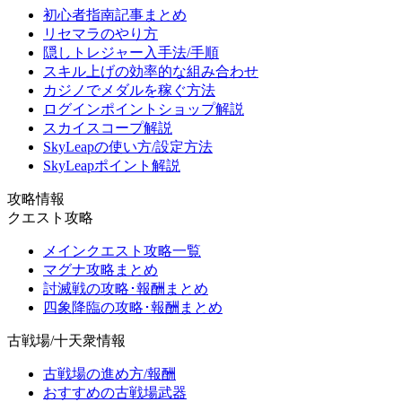
初心者指南記事まとめ
リセマラのやり方
隠しトレジャー入手法/手順
スキル上げの効率的な組み合わせ
カジノでメダルを稼ぐ方法
ログインポイントショップ解説
スカイスコープ解説
SkyLeapの使い方/設定方法
SkyLeapポイント解説
攻略情報
クエスト攻略
メインクエスト攻略一覧
マグナ攻略まとめ
討滅戦の攻略･報酬まとめ
四象降臨の攻略･報酬まとめ
古戦場/十天衆情報
古戦場の進め方/報酬
おすすめの古戦場武器