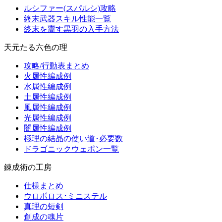
ルシファー(スパルシ)攻略
終末武器スキル性能一覧
終末を齎す黒羽の入手方法
天元たる六色の理
攻略/行動表まとめ
火属性編成例
水属性編成例
土属性編成例
風属性編成例
光属性編成例
闇属性編成例
極理の結晶の使い道･必要数
ドラゴニックウェポン一覧
錬成術の工房
仕様まとめ
ウロボロス･ミニステル
真理の短剣
創成の魂片