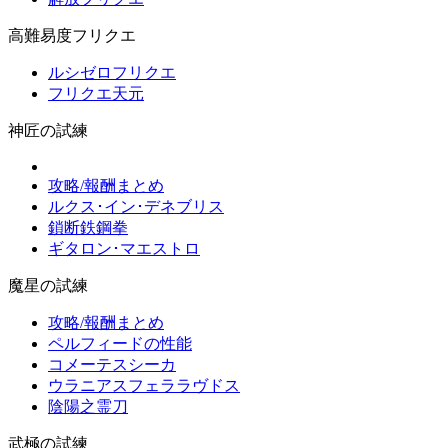
高難易度フリクエ
ルシゼロフリクエ
フリクエ天元
神匠の試練
攻略/報酬まとめ
ルクス･イン･デネブリス
鎖断鉄鋼拳
ギタロン･マエストロ
魔星の試練
攻略/報酬まとめ
ペルフィードの性能
コメーテスシーカ
ウラニアスフェララヴドス
陰陽之霊刀
武極の試練