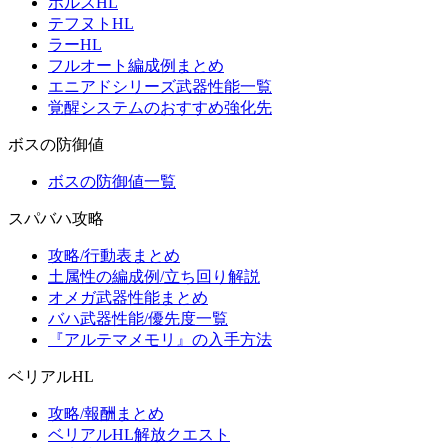
ホルスHL
テフヌトHL
ラーHL
フルオート編成例まとめ
エニアドシリーズ武器性能一覧
覚醒システムのおすすめ強化先
ボスの防御値
ボスの防御値一覧
スパバハ攻略
攻略/行動表まとめ
土属性の編成例/立ち回り解説
オメガ武器性能まとめ
バハ武器性能/優先度一覧
『アルテマメモリ』の入手方法
ベリアルHL
攻略/報酬まとめ
ベリアルHL解放クエスト