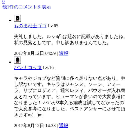
0
他1件のコメントを表示
ものまね士ゴゴ
Lv.65
失礼しました。ルシ4凸は題名に記載がありましたね。
私の見落としです。申し訳ありませんでした。
2017年8月12日 04:59 |
通報
パンナコッタ
Lv.16
キャラやジョブなど質問に多々足りない点があり、申
し訳ないです。キャラはジャンヌ、ソーン、アミー
ラ、サブにロザミア、通常レフィ、パウオーダ入れ替
えとなっています。ヒューマンが多いので大変参考に
なりました！ バハが2本入る編成は試してなかったの
で大変参考になりました、ベストアンサーにさせて頂
きますm(__)m
2017年8月12日 14:33 |
通報