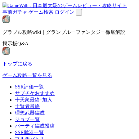
事前ガチャ
ゲーム検索
ログイン
グラブル攻略wiki｜グランブルーファンタジー徹底解説
掲示板Q&A
トップに戻る
ゲーム攻略一覧を見る
SSR評価一覧
サプチケおすすめ
十天衆最終･加入
十賢者最終
理想武器編成
ジョブ一覧
パーティ編成投稿
SSR武器一覧
マルチバトル