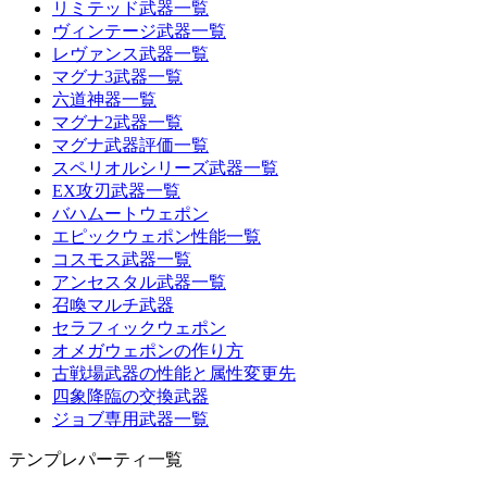
リミテッド武器一覧
ヴィンテージ武器一覧
レヴァンス武器一覧
マグナ3武器一覧
六道神器一覧
マグナ2武器一覧
マグナ武器評価一覧
スペリオルシリーズ武器一覧
EX攻刃武器一覧
バハムートウェポン
エピックウェポン性能一覧
コスモス武器一覧
アンセスタル武器一覧
召喚マルチ武器
セラフィックウェポン
オメガウェポンの作り方
古戦場武器の性能と属性変更先
四象降臨の交換武器
ジョブ専用武器一覧
テンプレパーティ一覧