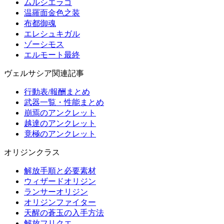
ムルシエラゴ
温羅面金色之装
布都御魂
エレシュキガル
ゾーシモス
エルモート最終
ヴェルサシア関連記事
行動表/報酬まとめ
武器一覧・性能まとめ
崩焉のアンクレット
越達のアンクレット
竟極のアンクレット
オリジンクラス
解放手順と必要素材
ウィザードオリジン
ランサーオリジン
オリジンファイター
天醒の蒼玉の入手方法
解放フリクエ