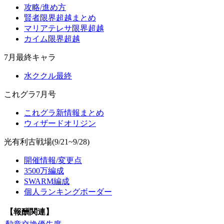
攻略/進め方
賢者限界超越まとめ
マリアテレサ限界超越
カイム限界超越
7月最終キャラ
水ククル最終
これグラ7月号
これグラ新情報まとめ
ウィザードオリジン
光有利古戦場(9/21~9/28)
開催情報/変更点
3500万編成
SWARM編成
個人ランキングボーダー
【報酬関連】