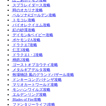
ぽこあポケモン攻略
スプラレイダース攻略
時のオカリナ攻略
ペルソナ4ゴールデン攻略
トモコレ攻略
バイオレクイエム攻略
紅の砂漠攻略
デイモン&ベイビー攻略
ポケモンZA攻略
ドラクエ7攻略
仁王3攻略
ドラクエ1・2攻略
桃鉄2攻略
ゴーストオブヨウテイ攻略
メタルギアデルタ攻略
牧場物語 風のグランドバザール攻略
ドンキーコングバナンザ攻略
マリオカートワールド攻略
モンハンワイルズ攻略
エルデンリング攻略
Blades of Fire攻略
ファンタジーライフi攻略