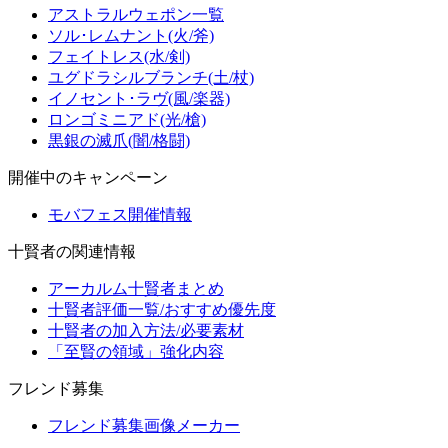
アストラルウェポン一覧
ソル･レムナント(火/斧)
フェイトレス(水/剣)
ユグドラシルブランチ(土/杖)
イノセント･ラヴ(風/楽器)
ロンゴミニアド(光/槍)
黒銀の滅爪(闇/格闘)
開催中のキャンペーン
モバフェス開催情報
十賢者の関連情報
アーカルム十賢者まとめ
十賢者評価一覧/おすすめ優先度
十賢者の加入方法/必要素材
「至賢の領域」強化内容
フレンド募集
フレンド募集画像メーカー