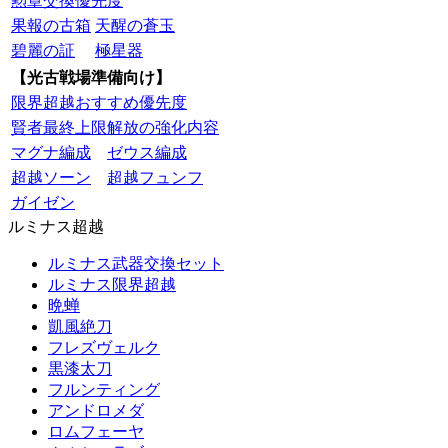
勲章交換優先度
果報の古箱
天醒の蒼玉
碧麗の証
極星器
【光古戦場準備向け】
限界超越おすすめ優先度
賢者最終上限解放の強化内容
マグナ編成
ゼウス編成
超越ソーン
超越フュンフ
ガイゼン
ルミナス超越
ルミナス武器交換セット
ルミナス限界超越
晩蝉
凱風絶刀
フレズヴェルク
黒漆太刀
フルンティング
アンドロメダ
ロムフェーヤ