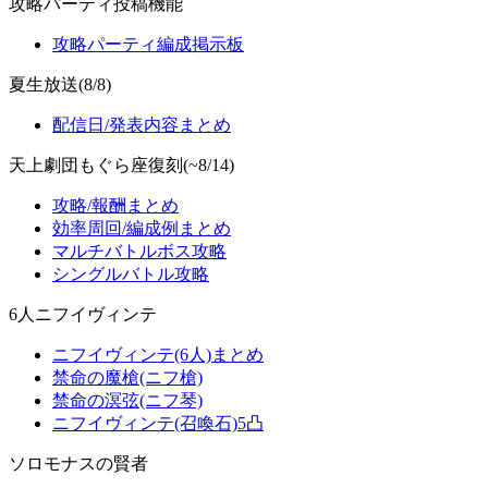
攻略パーティ投稿機能
攻略パーティ編成掲示板
夏生放送(8/8)
配信日/発表内容まとめ
天上劇団もぐら座復刻(~8/14)
攻略/報酬まとめ
効率周回/編成例まとめ
マルチバトルボス攻略
シングルバトル攻略
6人ニフイヴィンテ
ニフイヴィンテ(6人)まとめ
禁命の魔槍(ニフ槍)
禁命の溟弦(ニフ琴)
ニフイヴィンテ(召喚石)5凸
ソロモナスの賢者