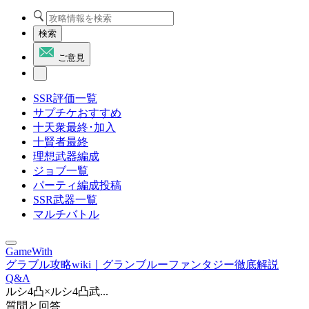
検索
ご意見
SSR評価一覧
サプチケおすすめ
十天衆最終･加入
十賢者最終
理想武器編成
ジョブ一覧
パーティ編成投稿
SSR武器一覧
マルチバトル
GameWith
グラブル攻略wiki｜グランブルーファンタジー徹底解説
Q&A
ルシ4凸×ルシ4凸武...
質問と回答