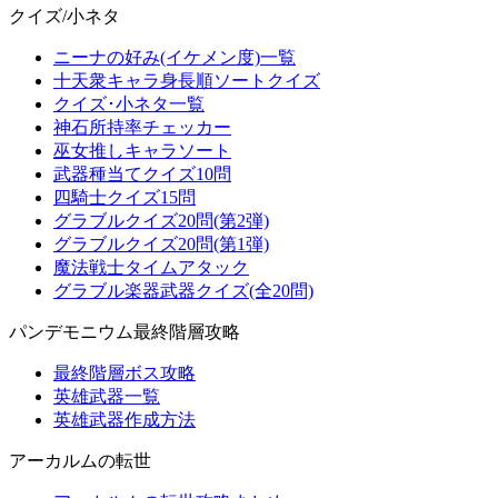
クイズ/小ネタ
ニーナの好み(イケメン度)一覧
十天衆キャラ身長順ソートクイズ
クイズ･小ネタ一覧
神石所持率チェッカー
巫女推しキャラソート
武器種当てクイズ10問
四騎士クイズ15問
グラブルクイズ20問(第2弾)
グラブルクイズ20問(第1弾)
魔法戦士タイムアタック
グラブル楽器武器クイズ(全20問)
パンデモニウム最終階層攻略
最終階層ボス攻略
英雄武器一覧
英雄武器作成方法
アーカルムの転世