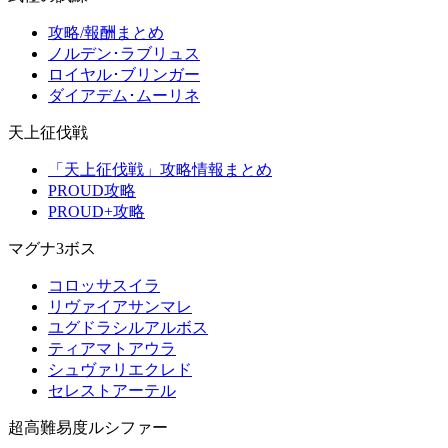
攻略/報酬まとめ
ノルデン･ラブリュス
ロイヤル･ブリンガー
ダイアデム･ムーリネ
天上征伐戦
「天上征伐戦」攻略情報まとめ
PROUD攻略
PROUD+攻略
マグナ3ボス
コロッサスイラ
リヴァイアサンマレ
ユグドラシルアルボス
ティアマトアウラ
シュヴァリエクレド
セレストアーテル
超高難易度ルシファー