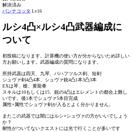
解決済み
パンナコッタ
Lv16
ルシ4凸×ルシ4凸武器編成に
ついて
初投稿になります。計算機の使い方が分からないため詳しい
方お願いします。武器編成の質問になります。
所持武器は四天、九琴、バハフツルス剣、短剣
シュヴァ剣4凸4本、シュヴァ銃4凸1本3凸3本
EXは琴、槍、黄龍拳
スキルは10もしくは15、銃の4凸はエレメントの都合上難し
いです。後1本でシュヴァ5本目完成
属性×属性でシュヴァ剣が入るとよく分かりません。
またこの武器では闇にはルシ×シュヴァの方がいいでしょう
か？
耐性がついてないクエストには光で行くことが多いです