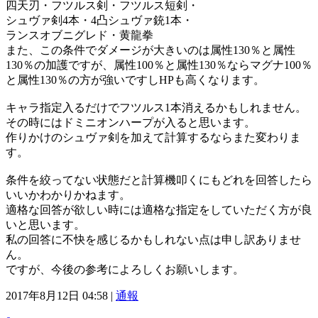
四天刃・フツルス剣・フツルス短剣・
シュヴァ剣4本・4凸シュヴァ銃1本・
ランスオブニグレド・黄龍拳
また、この条件でダメージが大きいのは属性130％と属性
130％の加護ですが、属性100％と属性130％ならマグナ100％
と属性130％の方が強いですしHPも高くなります。
キャラ指定入るだけでフツルス1本消えるかもしれません。
その時にはドミニオンハープが入ると思います。
作りかけのシュヴァ剣を加えて計算するならまた変わりま
す。
条件を絞ってない状態だと計算機叩くにもどれを回答したら
いいかわかりかねます。
適格な回答が欲しい時には適格な指定をしていただく方が良
いと思います。
私の回答に不快を感じるかもしれない点は申し訳ありませ
ん。
ですが、今後の参考によろしくお願いします。
2017年8月12日 04:58 |
通報