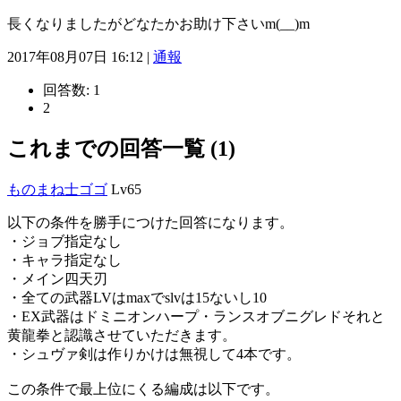
長くなりましたがどなたかお助け下さいm(__)m
2017年08月07日 16:12 |
通報
回答数:
1
2
これまでの回答一覧 (1)
ものまね士ゴゴ
Lv65
以下の条件を勝手につけた回答になります。
・ジョブ指定なし
・キャラ指定なし
・メイン四天刃
・全ての武器LVはmaxでslvは15ないし10
・EX武器はドミニオンハープ・ランスオブニグレドそれと
黄龍拳と認識させていただきます。
・シュヴァ剣は作りかけは無視して4本です。
この条件で最上位にくる編成は以下です。