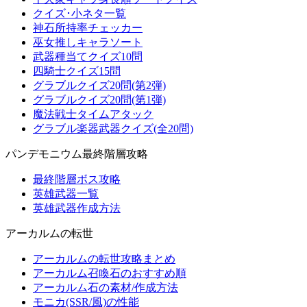
クイズ･小ネタ一覧
神石所持率チェッカー
巫女推しキャラソート
武器種当てクイズ10問
四騎士クイズ15問
グラブルクイズ20問(第2弾)
グラブルクイズ20問(第1弾)
魔法戦士タイムアタック
グラブル楽器武器クイズ(全20問)
パンデモニウム最終階層攻略
最終階層ボス攻略
英雄武器一覧
英雄武器作成方法
アーカルムの転世
アーカルムの転世攻略まとめ
アーカルム召喚石のおすすめ順
アーカルム石の素材/作成方法
モニカ(SSR/風)の性能