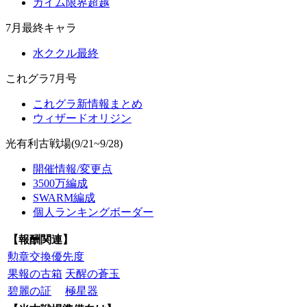
カイム限界超越
7月最終キャラ
水ククル最終
これグラ7月号
これグラ新情報まとめ
ウィザードオリジン
光有利古戦場(9/21~9/28)
開催情報/変更点
3500万編成
SWARM編成
個人ランキングボーダー
【報酬関連】
勲章交換優先度
果報の古箱
天醒の蒼玉
碧麗の証
極星器