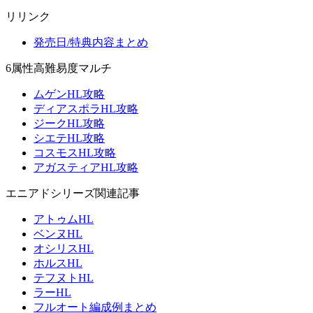
リリンク
発売日/特典内容まとめ
6属性高難易度マルチ
ムゲンHL攻略
ディアスポラHL攻略
ジークHL攻略
シエテHL攻略
コスモスHL攻略
アガスティアHL攻略
エニアドシリーズ関連記事
アトゥムHL
ベンヌHL
オシリスHL
ホルスHL
テフヌトHL
ラーHL
フルオート編成例まとめ