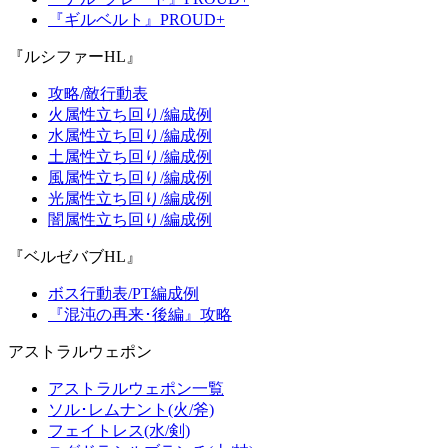
『ギルベルト』PROUD+
『ルシファーHL』
攻略/敵行動表
火属性立ち回り/編成例
水属性立ち回り/編成例
土属性立ち回り/編成例
風属性立ち回り/編成例
光属性立ち回り/編成例
闇属性立ち回り/編成例
『ベルゼバブHL』
ボス行動表/PT編成例
『混沌の再来･後編』攻略
アストラルウェポン
アストラルウェポン一覧
ソル･レムナント(火/斧)
フェイトレス(水/剣)