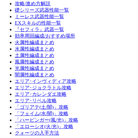
攻略/進め方解説
礎シリーズ武器性能一覧
ミーレス武器性能一覧
EXスキルの性能一覧
『セフィラ』武器一覧
効率周回編成/おすすめ場所
火属性編成まとめ
水属性編成まとめ
土属性編成まとめ
風属性編成まとめ
光属性編成まとめ
闇属性編成まとめ
エリア･インヴィディア攻略
エリア･ジョクラトル攻略
エリア･カレンダエ攻略
エリア･リベル攻略
「ゴリアテ(土/闇)」攻略
「フェイム(水/闇)」攻略
「ハービンガー(風/光)」攻略
「エローシオ(火/光)」攻略
クォーツの入手方法