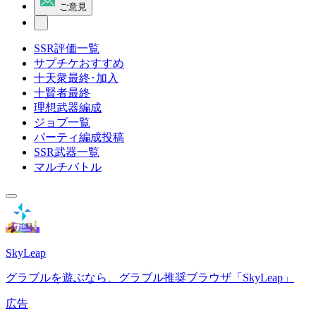
ご意見
SSR評価一覧
サプチケおすすめ
十天衆最終･加入
十賢者最終
理想武器編成
ジョブ一覧
パーティ編成投稿
SSR武器一覧
マルチバトル
SkyLeap
グラブルを遊ぶなら、グラブル推奨ブラウザ「SkyLeap」
広告