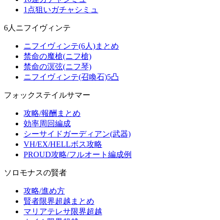
1点狙いガチャシミュ
6人ニフイヴィンテ
ニフイヴィンテ(6人)まとめ
禁命の魔槍(ニフ槍)
禁命の溟弦(ニフ琴)
ニフイヴィンテ(召喚石)5凸
フォックステイルサマー
攻略/報酬まとめ
効率周回編成
シーサイドガーディアン(武器)
VH/EX/HELLボス攻略
PROUD攻略/フルオート編成例
ソロモナスの賢者
攻略/進め方
賢者限界超越まとめ
マリアテレサ限界超越