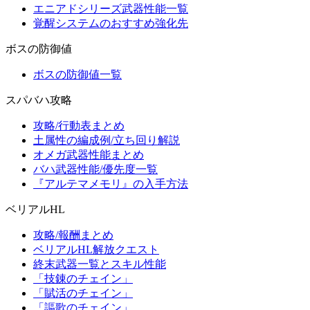
エニアドシリーズ武器性能一覧
覚醒システムのおすすめ強化先
ボスの防御値
ボスの防御値一覧
スパバハ攻略
攻略/行動表まとめ
土属性の編成例/立ち回り解説
オメガ武器性能まとめ
バハ武器性能/優先度一覧
『アルテマメモリ』の入手方法
ベリアルHL
攻略/報酬まとめ
ベリアルHL解放クエスト
終末武器一覧とスキル性能
「技錬のチェイン」
「賦活のチェイン」
「謳歌のチェイン」