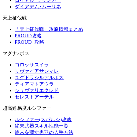
ロイヤル･ブリンガー
ダイアデム･ムーリネ
天上征伐戦
「天上征伐戦」攻略情報まとめ
PROUD攻略
PROUD+攻略
マグナ3ボス
コロッサスイラ
リヴァイアサンマレ
ユグドラシルアルボス
ティアマトアウラ
シュヴァリエクレド
セレストアーテル
超高難易度ルシファー
ルシファー(スパルシ)攻略
終末武器スキル性能一覧
終末を齎す黒羽の入手方法