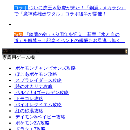
コラボ
ついに虎王＆影虎が来た！『鋼嵐 - メカラシ』
で「魔神英雄伝ワタル」コラボ後半が開催！
特集
『鈴蘭の剣』が2周年を迎え、新章「氷と血の
道」を解禁ッ！記念イベントの報酬もお見逃し無く！
攻略取扱いゲーム
家庭用ゲーム機
ポケモンチャンピオンズ攻略
ぽこあポケモン攻略
スプラレイダース攻略
時のオカリナ攻略
ペルソナ4ゴールデン攻略
トモコレ攻略
バイオレクイエム攻略
紅の砂漠攻略
デイモン&ベイビー攻略
ポケモンZA攻略
ドラクエ7攻略