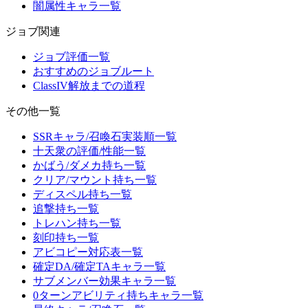
闇属性キャラ一覧
ジョブ関連
ジョブ評価一覧
おすすめのジョブルート
ClassIV解放までの道程
その他一覧
SSRキャラ/召喚石実装順一覧
十天衆の評価/性能一覧
かばう/ダメカ持ち一覧
クリア/マウント持ち一覧
ディスペル持ち一覧
追撃持ち一覧
トレハン持ち一覧
刻印持ち一覧
アビコピー対応表一覧
確定DA/確定TAキャラ一覧
サブメンバー効果キャラ一覧
0ターンアビリティ持ちキャラ一覧