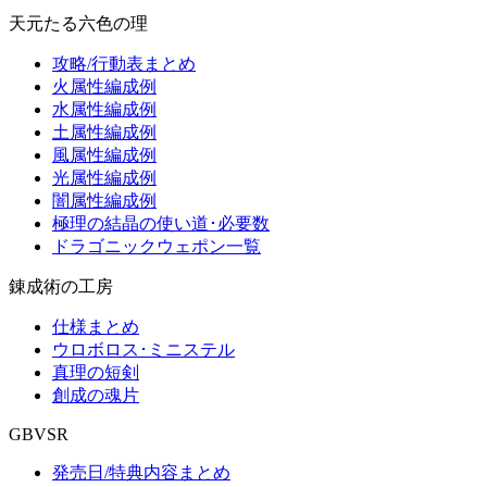
天元たる六色の理
攻略/行動表まとめ
火属性編成例
水属性編成例
土属性編成例
風属性編成例
光属性編成例
闇属性編成例
極理の結晶の使い道･必要数
ドラゴニックウェポン一覧
錬成術の工房
仕様まとめ
ウロボロス･ミニステル
真理の短剣
創成の魂片
GBVSR
発売日/特典内容まとめ