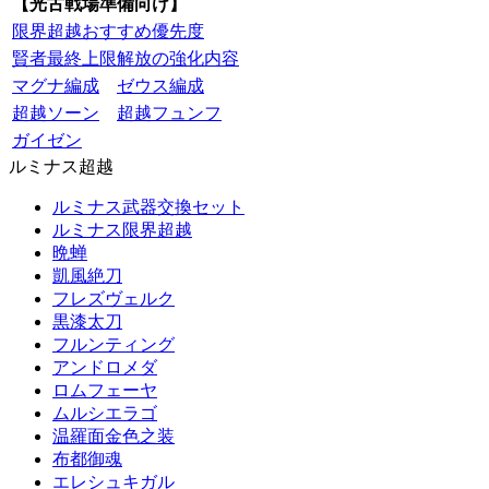
【光古戦場準備向け】
限界超越おすすめ優先度
賢者最終上限解放の強化内容
マグナ編成
ゼウス編成
超越ソーン
超越フュンフ
ガイゼン
ルミナス超越
ルミナス武器交換セット
ルミナス限界超越
晩蝉
凱風絶刀
フレズヴェルク
黒漆太刀
フルンティング
アンドロメダ
ロムフェーヤ
ムルシエラゴ
温羅面金色之装
布都御魂
エレシュキガル