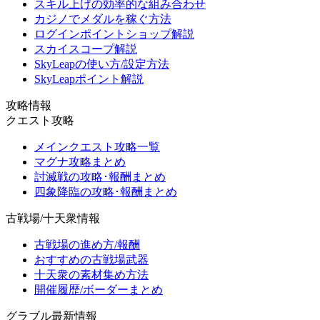
スキル上げの効率的な組み合わせ
カジノでメダルを稼ぐ方法
ログインポイントショップ解説
スカイスコープ解説
SkyLeapの使い方/設定方法
SkyLeapポイント解説
攻略情報
クエスト攻略
メインクエスト攻略一覧
マグナ攻略まとめ
討滅戦の攻略･報酬まとめ
四象降臨の攻略･報酬まとめ
古戦場/十天衆情報
古戦場の進め方/報酬
おすすめの古戦場武器
十天衆の素材集め方法
開催履歴/ボーダーまとめ
グラブル最新情報