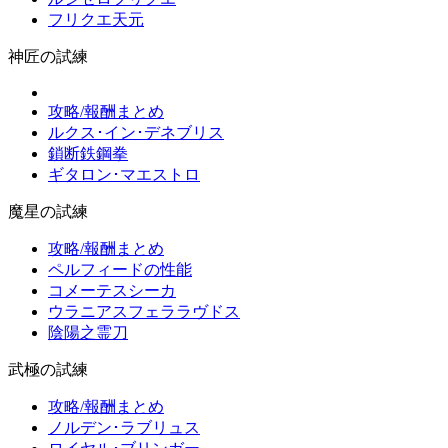
フリクエ天元
神匠の試練
攻略/報酬まとめ
ルクス･イン･デネブリス
鎖断鉄鋼拳
ギタロン･マエストロ
魔星の試練
攻略/報酬まとめ
ペルフィードの性能
コメーテスシーカ
ウラニアスフェララヴドス
陰陽之霊刀
武極の試練
攻略/報酬まとめ
ノルデン･ラブリュス