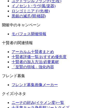
ユグドラシルブランチ(土/杖)
イノセント･ラヴ(風/楽器)
ロンゴミニアド(光/槍)
黒銀の滅爪(闇/格闘)
開催中のキャンペーン
モバフェス開催情報
十賢者の関連情報
アーカルム十賢者まとめ
十賢者評価一覧/おすすめ優先度
十賢者の加入方法/必要素材
「至賢の領域」強化内容
フレンド募集
フレンド募集画像メーカー
クイズ/小ネタ
ニーナの好み(イケメン度)一覧
十天衆キャラ身長順ソートクイズ