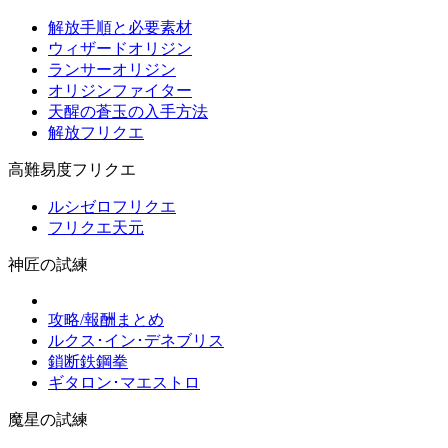
解放手順と必要素材
ウィザードオリジン
ランサーオリジン
オリジンファイター
天醒の蒼玉の入手方法
解放フリクエ
高難易度フリクエ
ルシゼロフリクエ
フリクエ天元
神匠の試練
攻略/報酬まとめ
ルクス･イン･デネブリス
鎖断鉄鋼拳
ギタロン･マエストロ
魔星の試練