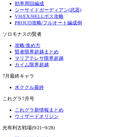
効率周回編成
シーサイドガーディアン(武器)
VH/EX/HELLボス攻略
PROUD攻略/フルオート編成例
ソロモナスの賢者
攻略/進め方
賢者限界超越まとめ
マリアテレサ限界超越
カイム限界超越
7月最終キャラ
水ククル最終
これグラ7月号
これグラ新情報まとめ
ウィザードオリジン
光有利古戦場(9/21~9/28)