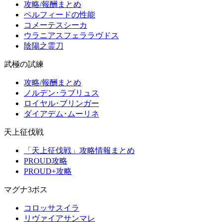
攻略/報酬まとめ
ペルフィードの性能
コメーテスシーカ
ウラニアスフェララヴドス
陰陽之霊刀
武極の試練
攻略/報酬まとめ
ノルデン･ラブリュス
ロイヤル･ブリンガー
ダイアデム･ムーリネ
天上征伐戦
「天上征伐戦」攻略情報まとめ
PROUD攻略
PROUD+攻略
マグナ3ボス
コロッサスイラ
リヴァイアサンマレ