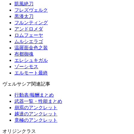
凱風絶刀
フレズヴェルク
黒漆太刀
フルンティング
アンドロメダ
ロムフェーヤ
ムルシエラゴ
温羅面金色之装
布都御魂
エレシュキガル
ゾーシモス
エルモート最終
ヴェルサシア関連記事
行動表/報酬まとめ
武器一覧・性能まとめ
崩焉のアンクレット
越達のアンクレット
竟極のアンクレット
オリジンクラス