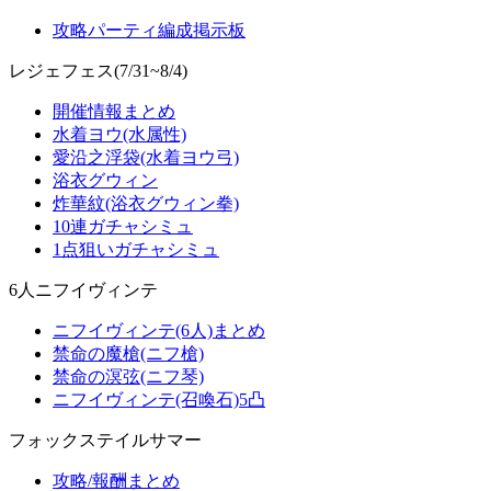
攻略パーティ編成掲示板
レジェフェス(7/31~8/4)
開催情報まとめ
水着ヨウ(水属性)
愛沿之浮袋(水着ヨウ弓)
浴衣グウィン
炸華紋(浴衣グウィン拳)
10連ガチャシミュ
1点狙いガチャシミュ
6人ニフイヴィンテ
ニフイヴィンテ(6人)まとめ
禁命の魔槍(ニフ槍)
禁命の溟弦(ニフ琴)
ニフイヴィンテ(召喚石)5凸
フォックステイルサマー
攻略/報酬まとめ