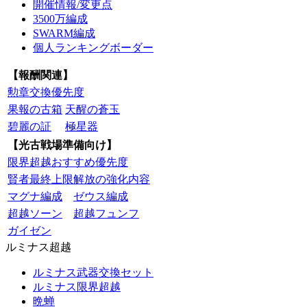
開催情報/変更点
3500万編成
SWARM編成
個人ランキングボーダー
【報酬関連】
勲章交換優先度
果報の古箱
天醒の蒼玉
碧麗の証
極星器
【光古戦場準備向け】
限界超越おすすめ優先度
賢者最終上限解放の強化内容
マグナ編成
ゼウス編成
超越ソーン
超越フュンフ
ガイゼン
ルミナス超越
ルミナス武器交換セット
ルミナス限界超越
晩蝉