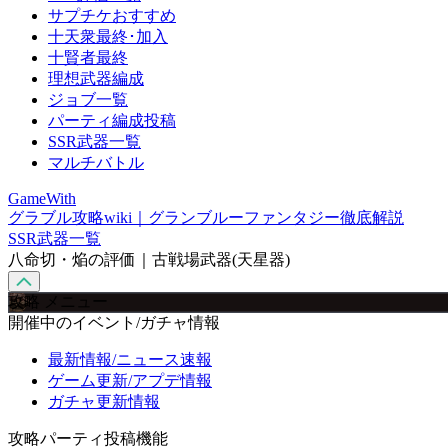
サプチケおすすめ
十天衆最終･加入
十賢者最終
理想武器編成
ジョブ一覧
パーティ編成投稿
SSR武器一覧
マルチバトル
GameWith
グラブル攻略wiki｜グランブルーファンタジー徹底解説
SSR武器一覧
八命切・焔の評価｜古戦場武器(天星器)
攻略 メニュー
開催中のイベント/ガチャ情報
最新情報/ニュース速報
ゲーム更新/アプデ情報
ガチャ更新情報
攻略パーティ投稿機能