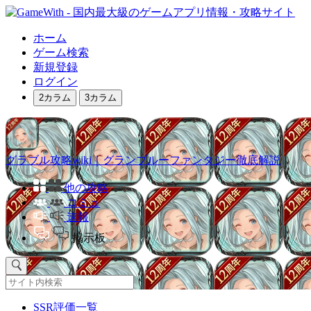
ホーム
ゲーム検索
新規登録
ログイン
2カラム
3カラム
グラブル攻略wiki｜グランブルーファンタジー徹底解説
他の攻略
コミュ
速報
掲示板
SSR評価一覧