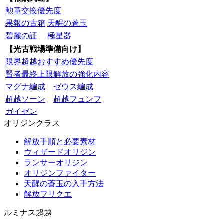
勲章交換優先度
果報の古箱
天醒の蒼玉
碧麗の証
極星器
【光古戦場準備向け】
限界超越おすすめ優先度
賢者最終上限解放の強化内容
マグナ編成
ゼウス編成
超越ソーン
超越フュンフ
ガイゼン
オリジンクラス
解放手順と必要素材
ウィザードオリジン
ランサーオリジン
オリジンファイター
天醒の蒼玉の入手方法
解放フリクエ
ルミナス超越