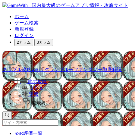
ホーム
ゲーム検索
新規登録
ログイン
2カラム
3カラム
グラブル攻略wiki｜グランブルーファンタジー徹底解説
他の攻略
コミュ
速報
掲示板
SSR評価一覧