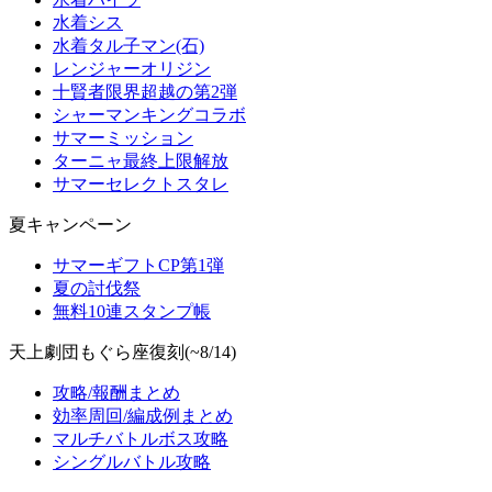
水着シス
水着タル子マン(石)
レンジャーオリジン
十賢者限界超越の第2弾
シャーマンキングコラボ
サマーミッション
ターニャ最終上限解放
サマーセレクトスタレ
夏キャンペーン
サマーギフトCP第1弾
夏の討伐祭
無料10連スタンプ帳
天上劇団もぐら座復刻(~8/14)
攻略/報酬まとめ
効率周回/編成例まとめ
マルチバトルボス攻略
シングルバトル攻略