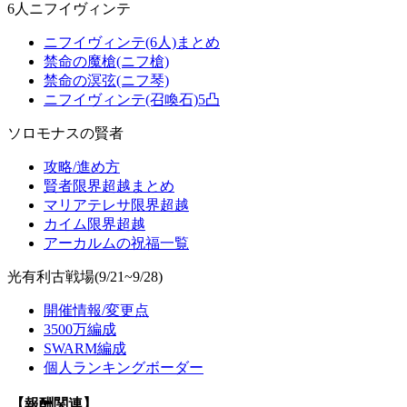
6人ニフイヴィンテ
ニフイヴィンテ(6人)まとめ
禁命の魔槍(ニフ槍)
禁命の溟弦(ニフ琴)
ニフイヴィンテ(召喚石)5凸
ソロモナスの賢者
攻略/進め方
賢者限界超越まとめ
マリアテレサ限界超越
カイム限界超越
アーカルムの祝福一覧
光有利古戦場(9/21~9/28)
開催情報/変更点
3500万編成
SWARM編成
個人ランキングボーダー
【報酬関連】