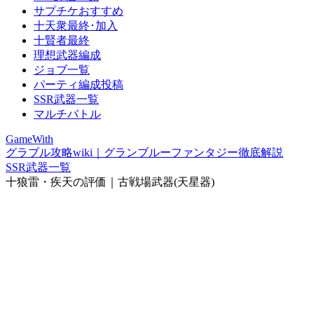
サプチケおすすめ
十天衆最終･加入
十賢者最終
理想武器編成
ジョブ一覧
パーティ編成投稿
SSR武器一覧
マルチバトル
GameWith
グラブル攻略wiki｜グランブルーファンタジー徹底解説
SSR武器一覧
十狼雷・疾天の評価｜古戦場武器(天星器)