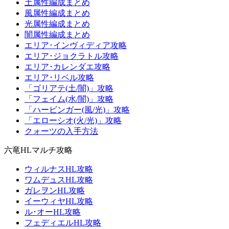
土属性編成まとめ
風属性編成まとめ
光属性編成まとめ
闇属性編成まとめ
エリア･インヴィディア攻略
エリア･ジョクラトル攻略
エリア･カレンダエ攻略
エリア･リベル攻略
「ゴリアテ(土/闇)」攻略
「フェイム(水/闇)」攻略
「ハービンガー(風/光)」攻略
「エローシオ(火/光)」攻略
クォーツの入手方法
六竜HLマルチ攻略
ウィルナスHL攻略
ワムデュスHL攻略
ガレヲンHL攻略
イーウィヤHL攻略
ル･オーHL攻略
フェディエルHL攻略