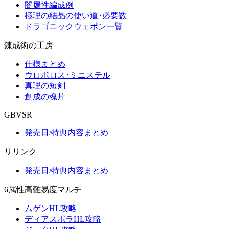
闇属性編成例
極理の結晶の使い道･必要数
ドラゴニックウェポン一覧
錬成術の工房
仕様まとめ
ウロボロス･ミニステル
真理の短剣
創成の魂片
GBVSR
発売日/特典内容まとめ
リリンク
発売日/特典内容まとめ
6属性高難易度マルチ
ムゲンHL攻略
ディアスポラHL攻略