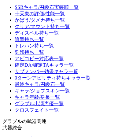
SSRキャラ/召喚石実装順一覧
十天衆の評価/性能一覧
かばう/ダメカ持ち一覧
クリア/マウント持ち一覧
ディスペル持ち一覧
追撃持ち一覧
トレハン持ち一覧
刻印持ち一覧
アビコピー対応表一覧
確定DA/確定TAキャラ一覧
サブメンバー効果キャラ一覧
0ターンアビリティ持ちキャラ一覧
最終キャラ/召喚石一覧
キャラ/ジョブスキン一覧
キャラ年齢/身長一覧
グラブル出演声優一覧
クロスフェイト一覧
グラブルの武器関連
武器総合