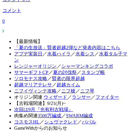
コメント
0
【最新情報】
「夏の生放送」賢者超越2弾など発表内容はこちら
アプデ実装日
／
水着ハイラ
／
水着シス
／
水着タル子マ
ン
レンジャーオリジン
／
シャーマンキングコラボ
サマーギフトCP
／
夏の討伐祭
／
スタンプ帳
ソロモナス攻略
／
賢者の限界超越
超越マリアテレサ
／
超越カイム
ニフイヴィンテ攻略
／
ニフ槍
／
ニフ琴
オリジン関連
ウィザード
／
ランサー
／
ファイター
【古戦場関連】9/21(月)~
次回は9月『光有利古戦場』
肉集め関連
3500万編成
／
SWARM編成
コスモスHL
／
シュヴァクレド
／
パパル
GameWithからのお知らせ