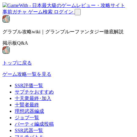
事前ガチャ
ゲーム検索
ログイン
グラブル攻略wiki｜グランブルーファンタジー徹底解説
掲示板Q&A
トップに戻る
ゲーム攻略一覧を見る
SSR評価一覧
サプチケおすすめ
十天衆最終･加入
十賢者最終
理想武器編成
ジョブ一覧
パーティ編成投稿
SSR武器一覧
マルチバトル