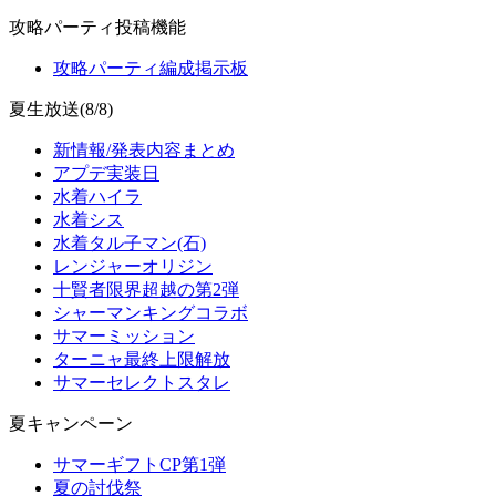
攻略パーティ投稿機能
攻略パーティ編成掲示板
夏生放送(8/8)
新情報/発表内容まとめ
アプデ実装日
水着ハイラ
水着シス
水着タル子マン(石)
レンジャーオリジン
十賢者限界超越の第2弾
シャーマンキングコラボ
サマーミッション
ターニャ最終上限解放
サマーセレクトスタレ
夏キャンペーン
サマーギフトCP第1弾
夏の討伐祭