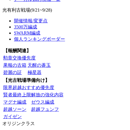
光有利古戦場(9/21~9/28)
開催情報/変更点
3500万編成
SWARM編成
個人ランキングボーダー
【報酬関連】
勲章交換優先度
果報の古箱
天醒の蒼玉
碧麗の証
極星器
【光古戦場準備向け】
限界超越おすすめ優先度
賢者最終上限解放の強化内容
マグナ編成
ゼウス編成
超越ソーン
超越フュンフ
ガイゼン
オリジンクラス