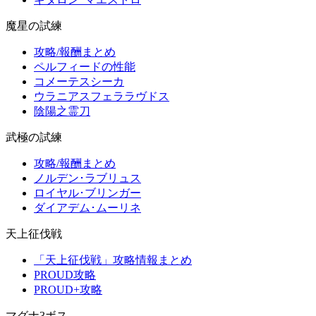
魔星の試練
攻略/報酬まとめ
ペルフィードの性能
コメーテスシーカ
ウラニアスフェララヴドス
陰陽之霊刀
武極の試練
攻略/報酬まとめ
ノルデン･ラブリュス
ロイヤル･ブリンガー
ダイアデム･ムーリネ
天上征伐戦
「天上征伐戦」攻略情報まとめ
PROUD攻略
PROUD+攻略
マグナ3ボス