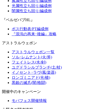
風属性立ち回り/編成例
光属性立ち回り/編成例
闇属性立ち回り/編成例
『ベルゼバブHL』
ボス行動表/PT編成例
『混沌の再来･後編』攻略
アストラルウェポン
アストラルウェポン一覧
ソル･レムナント(火/斧)
フェイトレス(水/剣)
ユグドラシルブランチ(土/杖)
イノセント･ラヴ(風/楽器)
ロンゴミニアド(光/槍)
黒銀の滅爪(闇/格闘)
開催中のキャンペーン
モバフェス開催情報