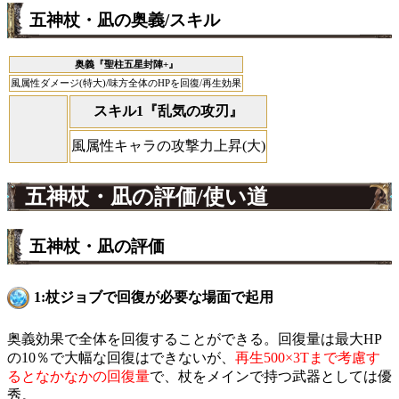
五神杖・凪の奥義/スキル
奥義『聖柱五星封陣+』
風属性ダメージ(特大)/味方全体のHPを回復/再生効果
スキル1『乱気の攻刃』
風属性キャラの攻撃力上昇(大)
五神杖・凪の評価/使い道
五神杖・凪の評価
1:杖ジョブで回復が必要な場面で起用
奥義効果で全体を回復することができる。回復量は最大HP
の10％で大幅な回復はできないが、
再生500×3Tまで考慮す
るとなかなかの回復量
で、杖をメインで持つ武器としては優
秀。