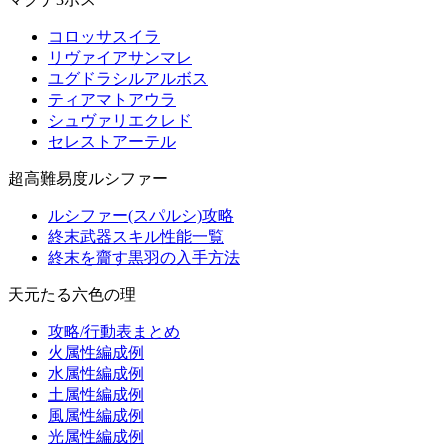
コロッサスイラ
リヴァイアサンマレ
ユグドラシルアルボス
ティアマトアウラ
シュヴァリエクレド
セレストアーテル
超高難易度ルシファー
ルシファー(スパルシ)攻略
終末武器スキル性能一覧
終末を齎す黒羽の入手方法
天元たる六色の理
攻略/行動表まとめ
火属性編成例
水属性編成例
土属性編成例
風属性編成例
光属性編成例