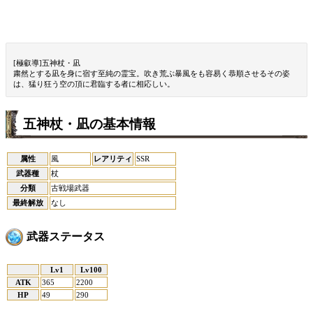
[極叡導]五神杖・凪
粛然とする凪を身に宿す至純の霊宝。吹き荒ぶ暴風をも容易く恭順させるその姿
は、猛り狂う空の頂に君臨する者に相応しい。
五神杖・凪の基本情報
属性
風
レアリティ
SSR
武器種
杖
分類
古戦場武器
最終解放
なし
武器ステータス
Lv1
Lv100
ATK
365
2200
HP
49
290