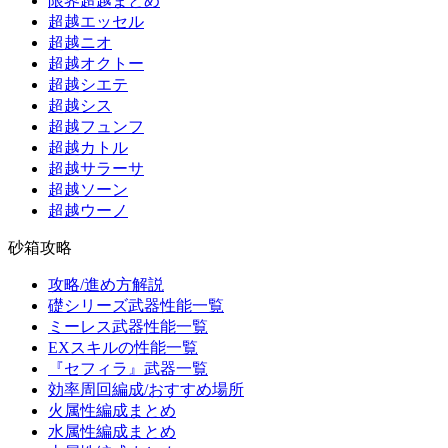
限界超越まとめ
超越エッセル
超越ニオ
超越オクトー
超越シエテ
超越シス
超越フュンフ
超越カトル
超越サラーサ
超越ソーン
超越ウーノ
砂箱攻略
攻略/進め方解説
礎シリーズ武器性能一覧
ミーレス武器性能一覧
EXスキルの性能一覧
『セフィラ』武器一覧
効率周回編成/おすすめ場所
火属性編成まとめ
水属性編成まとめ