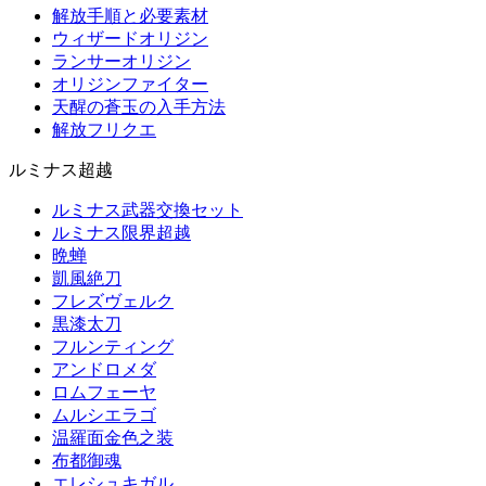
解放手順と必要素材
ウィザードオリジン
ランサーオリジン
オリジンファイター
天醒の蒼玉の入手方法
解放フリクエ
ルミナス超越
ルミナス武器交換セット
ルミナス限界超越
晩蝉
凱風絶刀
フレズヴェルク
黒漆太刀
フルンティング
アンドロメダ
ロムフェーヤ
ムルシエラゴ
温羅面金色之装
布都御魂
エレシュキガル