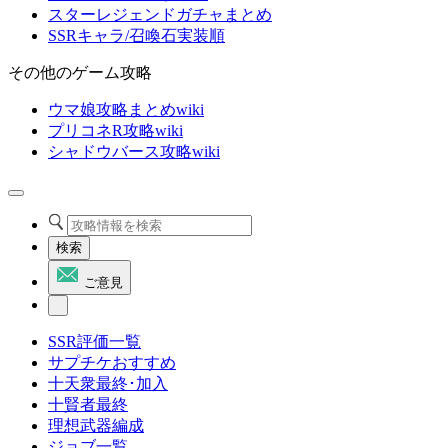
スターレジェンドガチャまとめ
SSRキャラ/召喚石実装順
その他のゲーム攻略
ウマ娘攻略まとめwiki
プリコネR攻略wiki
シャドウバース攻略wiki
検索
ご意見
SSR評価一覧
サプチケおすすめ
十天衆最終･加入
十賢者最終
理想武器編成
ジョブ一覧