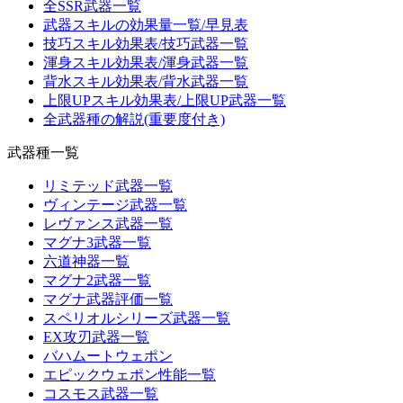
全SSR武器一覧
武器スキルの効果量一覧/早見表
技巧スキル効果表/技巧武器一覧
渾身スキル効果表/渾身武器一覧
背水スキル効果表/背水武器一覧
上限UPスキル効果表/上限UP武器一覧
全武器種の解説(重要度付き)
武器種一覧
リミテッド武器一覧
ヴィンテージ武器一覧
レヴァンス武器一覧
マグナ3武器一覧
六道神器一覧
マグナ2武器一覧
マグナ武器評価一覧
スペリオルシリーズ武器一覧
EX攻刃武器一覧
バハムートウェポン
エピックウェポン性能一覧
コスモス武器一覧