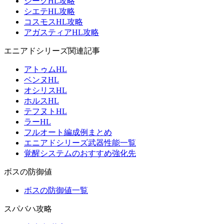
ジークHL攻略
シエテHL攻略
コスモスHL攻略
アガスティアHL攻略
エニアドシリーズ関連記事
アトゥムHL
ベンヌHL
オシリスHL
ホルスHL
テフヌトHL
ラーHL
フルオート編成例まとめ
エニアドシリーズ武器性能一覧
覚醒システムのおすすめ強化先
ボスの防御値
ボスの防御値一覧
スパバハ攻略