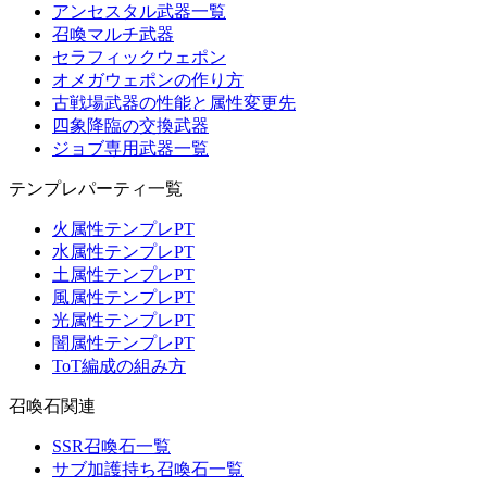
アンセスタル武器一覧
召喚マルチ武器
セラフィックウェポン
オメガウェポンの作り方
古戦場武器の性能と属性変更先
四象降臨の交換武器
ジョブ専用武器一覧
テンプレパーティ一覧
火属性テンプレPT
水属性テンプレPT
土属性テンプレPT
風属性テンプレPT
光属性テンプレPT
闇属性テンプレPT
ToT編成の組み方
召喚石関連
SSR召喚石一覧
サブ加護持ち召喚石一覧