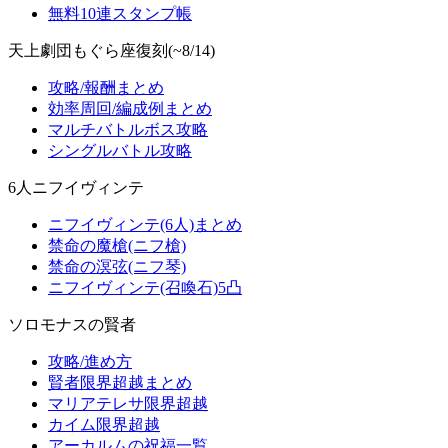
無料10連スタンプ帳
天上劇団もぐら座復刻(~8/14)
攻略/報酬まとめ
効率周回/編成例まとめ
マルチバトルボス攻略
シングルバトル攻略
6人ニフイヴィンテ
ニフイヴィンテ(6人)まとめ
禁命の魔槍(ニフ槍)
禁命の溟弦(ニフ琴)
ニフイヴィンテ(召喚石)5凸
ソロモナスの賢者
攻略/進め方
賢者限界超越まとめ
マリアテレサ限界超越
カイム限界超越
アーカルムの祝福一覧