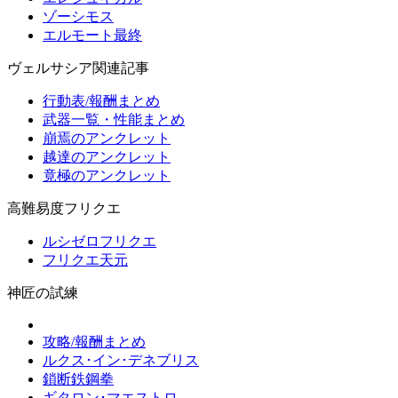
ゾーシモス
エルモート最終
ヴェルサシア関連記事
行動表/報酬まとめ
武器一覧・性能まとめ
崩焉のアンクレット
越達のアンクレット
竟極のアンクレット
高難易度フリクエ
ルシゼロフリクエ
フリクエ天元
神匠の試練
攻略/報酬まとめ
ルクス･イン･デネブリス
鎖断鉄鋼拳
ギタロン･マエストロ