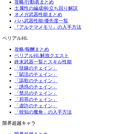
攻略/行動表まとめ
土属性の編成例/立ち回り解説
オメガ武器性能まとめ
バハ武器性能/優先度一覧
『アルテマメモリ』の入手方法
ベリアルHL
攻略/報酬まとめ
ベリアルHL解放クエスト
終末武器一覧とスキル性能
「技錬のチェイン」
「賦活のチェイン」
「謳歌のチェイン」
「誘惑のチェイン」
「禁忌のチェイン」
「邪罪のチェイン」
「虚詐のチェイン」
「狡知の魔角」の入手方法
限界超越キャラ