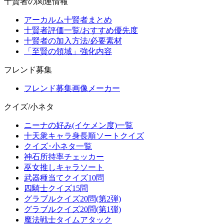
十賢者の関連情報
アーカルム十賢者まとめ
十賢者評価一覧/おすすめ優先度
十賢者の加入方法/必要素材
「至賢の領域」強化内容
フレンド募集
フレンド募集画像メーカー
クイズ/小ネタ
ニーナの好み(イケメン度)一覧
十天衆キャラ身長順ソートクイズ
クイズ･小ネタ一覧
神石所持率チェッカー
巫女推しキャラソート
武器種当てクイズ10問
四騎士クイズ15問
グラブルクイズ20問(第2弾)
グラブルクイズ20問(第1弾)
魔法戦士タイムアタック