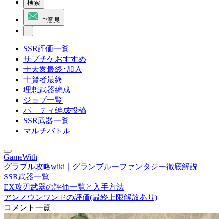
検索
ご意見
SSR評価一覧
サプチケおすすめ
十天衆最終･加入
十賢者最終
理想武器編成
ジョブ一覧
パーティ編成投稿
SSR武器一覧
マルチバトル
GameWith
グラブル攻略wiki｜グランブルーファンタジー徹底解説
SSR武器一覧
EX攻刃武器の評価一覧と入手方法
アンノウンワンドの評価(最終上限解放あり)
コメント一覧