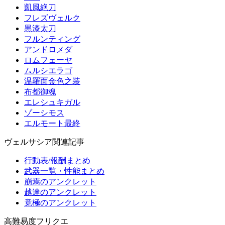
凱風絶刀
フレズヴェルク
黒漆太刀
フルンティング
アンドロメダ
ロムフェーヤ
ムルシエラゴ
温羅面金色之装
布都御魂
エレシュキガル
ゾーシモス
エルモート最終
ヴェルサシア関連記事
行動表/報酬まとめ
武器一覧・性能まとめ
崩焉のアンクレット
越達のアンクレット
竟極のアンクレット
高難易度フリクエ