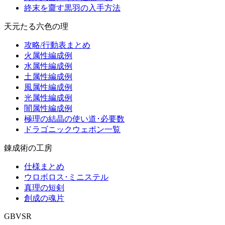
終末を齎す黒羽の入手方法
天元たる六色の理
攻略/行動表まとめ
火属性編成例
水属性編成例
土属性編成例
風属性編成例
光属性編成例
闇属性編成例
極理の結晶の使い道･必要数
ドラゴニックウェポン一覧
錬成術の工房
仕様まとめ
ウロボロス･ミニステル
真理の短剣
創成の魂片
GBVSR