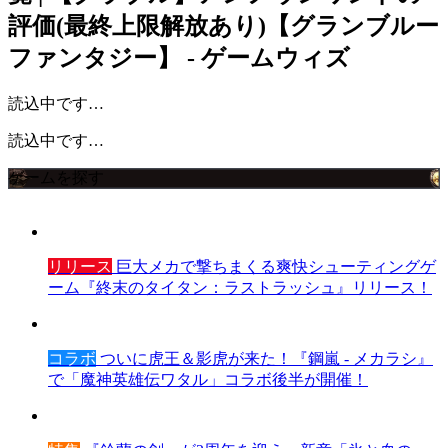
評価(最終上限解放あり)【グランブルー
ファンタジー】 - ゲームウィズ
読込中です…
読込中です…
ゲームを探す
リリース
巨大メカで撃ちまくる爽快シューティングゲ
ーム『終末のタイタン：ラストラッシュ』リリース！
コラボ
ついに虎王＆影虎が来た！『鋼嵐 - メカラシ』
で「魔神英雄伝ワタル」コラボ後半が開催！