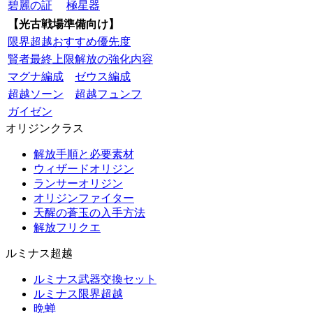
碧麗の証
極星器
【光古戦場準備向け】
限界超越おすすめ優先度
賢者最終上限解放の強化内容
マグナ編成
ゼウス編成
超越ソーン
超越フュンフ
ガイゼン
オリジンクラス
解放手順と必要素材
ウィザードオリジン
ランサーオリジン
オリジンファイター
天醒の蒼玉の入手方法
解放フリクエ
ルミナス超越
ルミナス武器交換セット
ルミナス限界超越
晩蝉