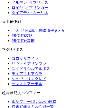
ノルデン･ラブリュス
ロイヤル･ブリンガー
ダイアデム･ムーリネ
天上征伐戦
「天上征伐戦」攻略情報まとめ
PROUD攻略
PROUD+攻略
マグナ3ボス
コロッサスイラ
リヴァイアサンマレ
ユグドラシルアルボス
ティアマトアウラ
シュヴァリエクレド
セレストアーテル
超高難易度ルシファー
ルシファー(スパルシ)攻略
終末武器スキル性能一覧