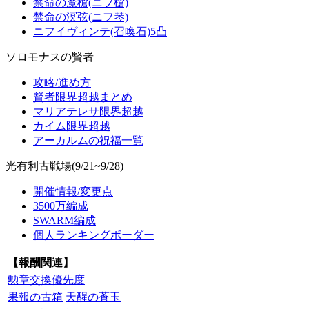
禁命の魔槍(ニフ槍)
禁命の溟弦(ニフ琴)
ニフイヴィンテ(召喚石)5凸
ソロモナスの賢者
攻略/進め方
賢者限界超越まとめ
マリアテレサ限界超越
カイム限界超越
アーカルムの祝福一覧
光有利古戦場(9/21~9/28)
開催情報/変更点
3500万編成
SWARM編成
個人ランキングボーダー
【報酬関連】
勲章交換優先度
果報の古箱
天醒の蒼玉