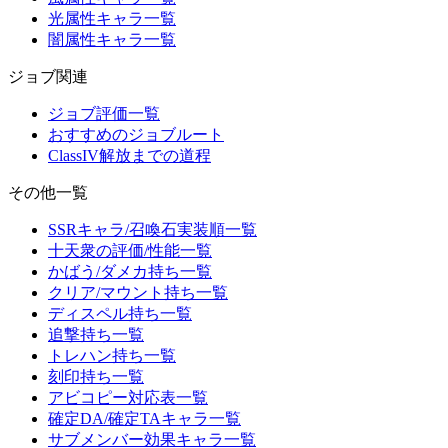
光属性キャラ一覧
闇属性キャラ一覧
ジョブ関連
ジョブ評価一覧
おすすめのジョブルート
ClassIV解放までの道程
その他一覧
SSRキャラ/召喚石実装順一覧
十天衆の評価/性能一覧
かばう/ダメカ持ち一覧
クリア/マウント持ち一覧
ディスペル持ち一覧
追撃持ち一覧
トレハン持ち一覧
刻印持ち一覧
アビコピー対応表一覧
確定DA/確定TAキャラ一覧
サブメンバー効果キャラ一覧