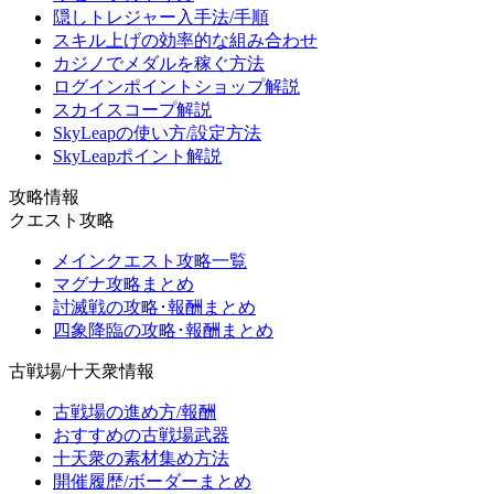
隠しトレジャー入手法/手順
スキル上げの効率的な組み合わせ
カジノでメダルを稼ぐ方法
ログインポイントショップ解説
スカイスコープ解説
SkyLeapの使い方/設定方法
SkyLeapポイント解説
攻略情報
クエスト攻略
メインクエスト攻略一覧
マグナ攻略まとめ
討滅戦の攻略･報酬まとめ
四象降臨の攻略･報酬まとめ
古戦場/十天衆情報
古戦場の進め方/報酬
おすすめの古戦場武器
十天衆の素材集め方法
開催履歴/ボーダーまとめ