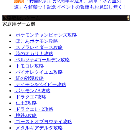
特集
『鈴蘭の剣』が2周年を迎え、新章「氷と血の
道」を解禁ッ！記念イベントの報酬もお見逃し無く！
攻略取扱いゲーム
家庭用ゲーム機
ポケモンチャンピオンズ攻略
ぽこあポケモン攻略
スプラレイダース攻略
時のオカリナ攻略
ペルソナ4ゴールデン攻略
トモコレ攻略
バイオレクイエム攻略
紅の砂漠攻略
デイモン&ベイビー攻略
ポケモンZA攻略
ドラクエ7攻略
仁王3攻略
ドラクエ1・2攻略
桃鉄2攻略
ゴーストオブヨウテイ攻略
メタルギアデルタ攻略