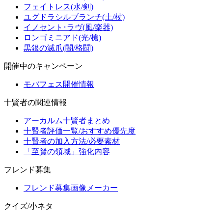
フェイトレス(水/剣)
ユグドラシルブランチ(土/杖)
イノセント･ラヴ(風/楽器)
ロンゴミニアド(光/槍)
黒銀の滅爪(闇/格闘)
開催中のキャンペーン
モバフェス開催情報
十賢者の関連情報
アーカルム十賢者まとめ
十賢者評価一覧/おすすめ優先度
十賢者の加入方法/必要素材
「至賢の領域」強化内容
フレンド募集
フレンド募集画像メーカー
クイズ/小ネタ