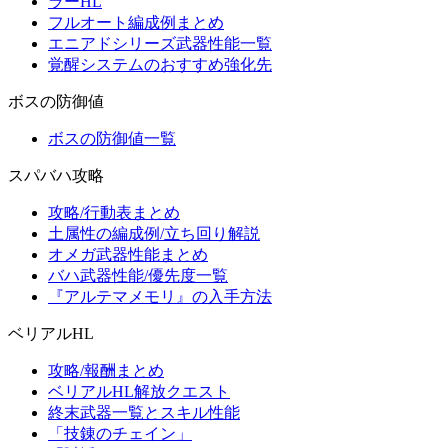
ラーHL
フルオート編成例まとめ
エニアドシリーズ武器性能一覧
覚醒システムのおすすめ強化先
ボスの防御値
ボスの防御値一覧
スパバハ攻略
攻略/行動表まとめ
土属性の編成例/立ち回り解説
オメガ武器性能まとめ
バハ武器性能/優先度一覧
『アルテマメモリ』の入手方法
ベリアルHL
攻略/報酬まとめ
ベリアルHL解放クエスト
終末武器一覧とスキル性能
「技錬のチェイン」