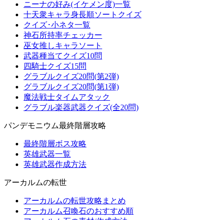
ニーナの好み(イケメン度)一覧
十天衆キャラ身長順ソートクイズ
クイズ･小ネタ一覧
神石所持率チェッカー
巫女推しキャラソート
武器種当てクイズ10問
四騎士クイズ15問
グラブルクイズ20問(第2弾)
グラブルクイズ20問(第1弾)
魔法戦士タイムアタック
グラブル楽器武器クイズ(全20問)
パンデモニウム最終階層攻略
最終階層ボス攻略
英雄武器一覧
英雄武器作成方法
アーカルムの転世
アーカルムの転世攻略まとめ
アーカルム召喚石のおすすめ順