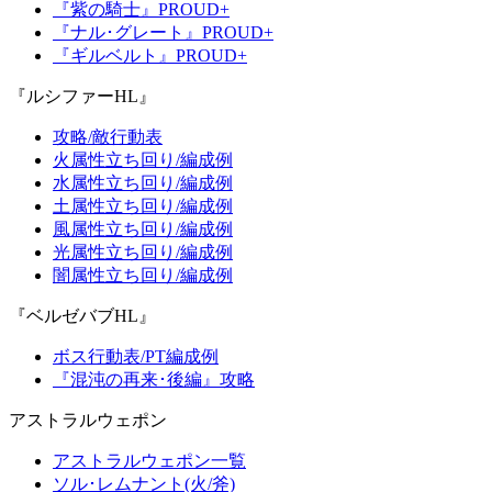
『紫の騎士』PROUD+
『ナル･グレート』PROUD+
『ギルベルト』PROUD+
『ルシファーHL』
攻略/敵行動表
火属性立ち回り/編成例
水属性立ち回り/編成例
土属性立ち回り/編成例
風属性立ち回り/編成例
光属性立ち回り/編成例
闇属性立ち回り/編成例
『ベルゼバブHL』
ボス行動表/PT編成例
『混沌の再来･後編』攻略
アストラルウェポン
アストラルウェポン一覧
ソル･レムナント(火/斧)