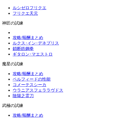
ルシゼロフリクエ
フリクエ天元
神匠の試練
攻略/報酬まとめ
ルクス･イン･デネブリス
鎖断鉄鋼拳
ギタロン･マエストロ
魔星の試練
攻略/報酬まとめ
ペルフィードの性能
コメーテスシーカ
ウラニアスフェララヴドス
陰陽之霊刀
武極の試練
攻略/報酬まとめ