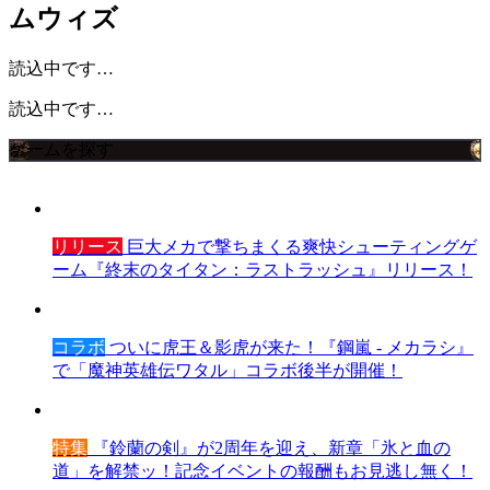
ムウィズ
読込中です…
読込中です…
ゲームを探す
リリース
巨大メカで撃ちまくる爽快シューティングゲ
ーム『終末のタイタン：ラストラッシュ』リリース！
コラボ
ついに虎王＆影虎が来た！『鋼嵐 - メカラシ』
で「魔神英雄伝ワタル」コラボ後半が開催！
特集
『鈴蘭の剣』が2周年を迎え、新章「氷と血の
道」を解禁ッ！記念イベントの報酬もお見逃し無く！