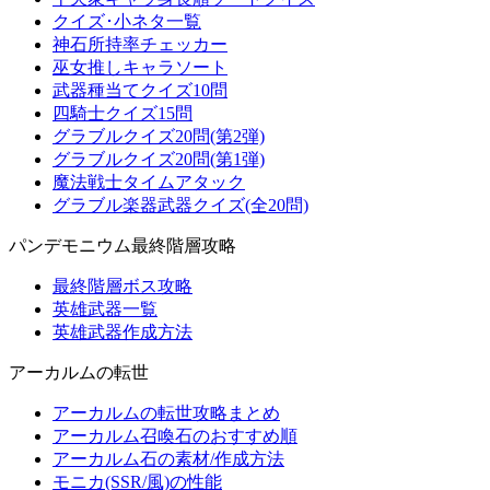
クイズ･小ネタ一覧
神石所持率チェッカー
巫女推しキャラソート
武器種当てクイズ10問
四騎士クイズ15問
グラブルクイズ20問(第2弾)
グラブルクイズ20問(第1弾)
魔法戦士タイムアタック
グラブル楽器武器クイズ(全20問)
パンデモニウム最終階層攻略
最終階層ボス攻略
英雄武器一覧
英雄武器作成方法
アーカルムの転世
アーカルムの転世攻略まとめ
アーカルム召喚石のおすすめ順
アーカルム石の素材/作成方法
モニカ(SSR/風)の性能