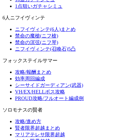
1点狙いガチャシミュ
6人ニフイヴィンテ
ニフイヴィンテ(6人)まとめ
禁命の魔槍(ニフ槍)
禁命の溟弦(ニフ琴)
ニフイヴィンテ(召喚石)5凸
フォックステイルサマー
攻略/報酬まとめ
効率周回編成
シーサイドガーディアン(武器)
VH/EX/HELLボス攻略
PROUD攻略/フルオート編成例
ソロモナスの賢者
攻略/進め方
賢者限界超越まとめ
マリアテレサ限界超越