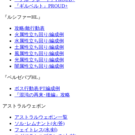
『ギルベルト』PROUD+
『ルシファーHL』
攻略/敵行動表
火属性立ち回り/編成例
水属性立ち回り/編成例
土属性立ち回り/編成例
風属性立ち回り/編成例
光属性立ち回り/編成例
闇属性立ち回り/編成例
『ベルゼバブHL』
ボス行動表/PT編成例
『混沌の再来･後編』攻略
アストラルウェポン
アストラルウェポン一覧
ソル･レムナント(火/斧)
フェイトレス(水/剣)