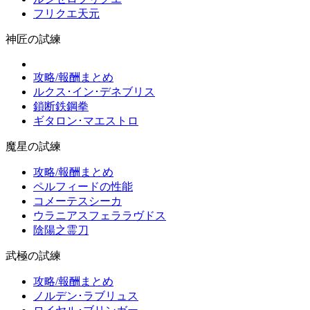
フリクエ天元
神匠の試練
攻略/報酬まとめ
ルクス･イン･デネブリス
鎖断鉄鋼拳
ギタロン･マエストロ
魔星の試練
攻略/報酬まとめ
ペルフィードの性能
コメーテスシーカ
ウラニアスフェララヴドス
陰陽之霊刀
武極の試練
攻略/報酬まとめ
ノルデン･ラブリュス