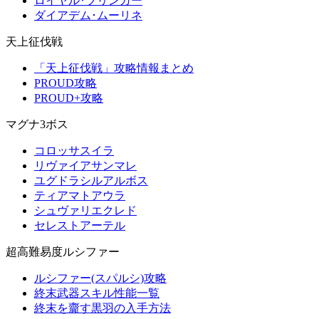
ロイヤル･ブリンガー
ダイアデム･ムーリネ
天上征伐戦
「天上征伐戦」攻略情報まとめ
PROUD攻略
PROUD+攻略
マグナ3ボス
コロッサスイラ
リヴァイアサンマレ
ユグドラシルアルボス
ティアマトアウラ
シュヴァリエクレド
セレストアーテル
超高難易度ルシファー
ルシファー(スパルシ)攻略
終末武器スキル性能一覧
終末を齎す黒羽の入手方法