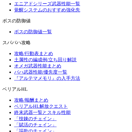
エニアドシリーズ武器性能一覧
覚醒システムのおすすめ強化先
ボスの防御値
ボスの防御値一覧
スパバハ攻略
攻略/行動表まとめ
土属性の編成例/立ち回り解説
オメガ武器性能まとめ
バハ武器性能/優先度一覧
『アルテマメモリ』の入手方法
ベリアルHL
攻略/報酬まとめ
ベリアルHL解放クエスト
終末武器一覧とスキル性能
「技錬のチェイン」
「賦活のチェイン」
「謳歌のチェイン」