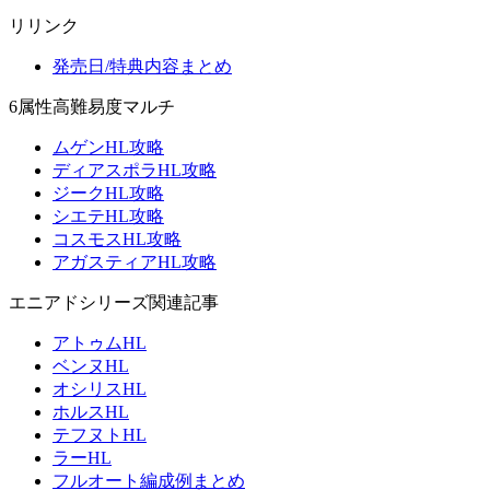
リリンク
発売日/特典内容まとめ
6属性高難易度マルチ
ムゲンHL攻略
ディアスポラHL攻略
ジークHL攻略
シエテHL攻略
コスモスHL攻略
アガスティアHL攻略
エニアドシリーズ関連記事
アトゥムHL
ベンヌHL
オシリスHL
ホルスHL
テフヌトHL
ラーHL
フルオート編成例まとめ