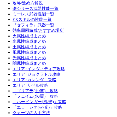
攻略/進め方解説
礎シリーズ武器性能一覧
ミーレス武器性能一覧
EXスキルの性能一覧
『セフィラ』武器一覧
効率周回編成/おすすめ場所
火属性編成まとめ
水属性編成まとめ
土属性編成まとめ
風属性編成まとめ
光属性編成まとめ
闇属性編成まとめ
エリア･インヴィディア攻略
エリア･ジョクラトル攻略
エリア･カレンダエ攻略
エリア･リベル攻略
「ゴリアテ(土/闇)」攻略
「フェイム(水/闇)」攻略
「ハービンガー(風/光)」攻略
「エローシオ(火/光)」攻略
クォーツの入手方法