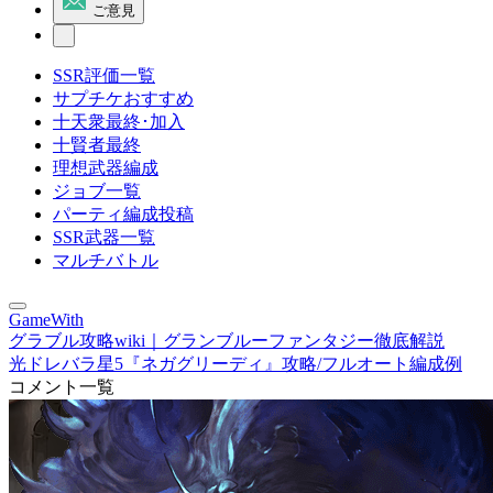
ご意見
SSR評価一覧
サプチケおすすめ
十天衆最終･加入
十賢者最終
理想武器編成
ジョブ一覧
パーティ編成投稿
SSR武器一覧
マルチバトル
GameWith
グラブル攻略wiki｜グランブルーファンタジー徹底解説
光ドレバラ星5『ネガグリーディ』攻略/フルオート編成例
コメント一覧