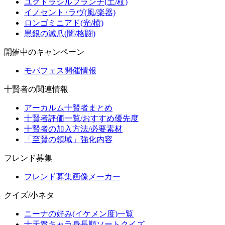
ユグドラシルブランチ(土/杖)
イノセント･ラヴ(風/楽器)
ロンゴミニアド(光/槍)
黒銀の滅爪(闇/格闘)
開催中のキャンペーン
モバフェス開催情報
十賢者の関連情報
アーカルム十賢者まとめ
十賢者評価一覧/おすすめ優先度
十賢者の加入方法/必要素材
「至賢の領域」強化内容
フレンド募集
フレンド募集画像メーカー
クイズ/小ネタ
ニーナの好み(イケメン度)一覧
十天衆キャラ身長順ソートクイズ