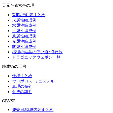
天元たる六色の理
攻略/行動表まとめ
火属性編成例
水属性編成例
土属性編成例
風属性編成例
光属性編成例
闇属性編成例
極理の結晶の使い道･必要数
ドラゴニックウェポン一覧
錬成術の工房
仕様まとめ
ウロボロス･ミニステル
真理の短剣
創成の魂片
GBVSR
発売日/特典内容まとめ