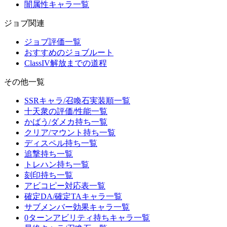
闇属性キャラ一覧
ジョブ関連
ジョブ評価一覧
おすすめのジョブルート
ClassIV解放までの道程
その他一覧
SSRキャラ/召喚石実装順一覧
十天衆の評価/性能一覧
かばう/ダメカ持ち一覧
クリア/マウント持ち一覧
ディスペル持ち一覧
追撃持ち一覧
トレハン持ち一覧
刻印持ち一覧
アビコピー対応表一覧
確定DA/確定TAキャラ一覧
サブメンバー効果キャラ一覧
0ターンアビリティ持ちキャラ一覧