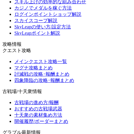
スキル上げの効率的な組み合わせ
カジノでメダルを稼ぐ方法
ログインポイントショップ解説
スカイスコープ解説
SkyLeapの使い方/設定方法
SkyLeapポイント解説
攻略情報
クエスト攻略
メインクエスト攻略一覧
マグナ攻略まとめ
討滅戦の攻略･報酬まとめ
四象降臨の攻略･報酬まとめ
古戦場/十天衆情報
古戦場の進め方/報酬
おすすめの古戦場武器
十天衆の素材集め方法
開催履歴/ボーダーまとめ
グラブル最新情報