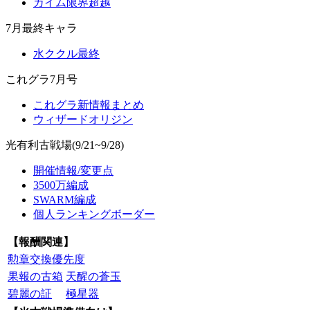
カイム限界超越
7月最終キャラ
水ククル最終
これグラ7月号
これグラ新情報まとめ
ウィザードオリジン
光有利古戦場(9/21~9/28)
開催情報/変更点
3500万編成
SWARM編成
個人ランキングボーダー
【報酬関連】
勲章交換優先度
果報の古箱
天醒の蒼玉
碧麗の証
極星器