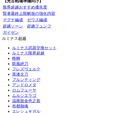
【光古戦場準備向け】
限界超越おすすめ優先度
賢者最終上限解放の強化内容
マグナ編成
ゼウス編成
超越ソーン
超越フュンフ
ガイゼン
ルミナス超越
ルミナス武器交換セット
ルミナス限界超越
晩蝉
凱風絶刀
フレズヴェルク
黒漆太刀
フルンティング
アンドロメダ
ロムフェーヤ
ムルシエラゴ
温羅面金色之装
布都御魂
エレシュキガル