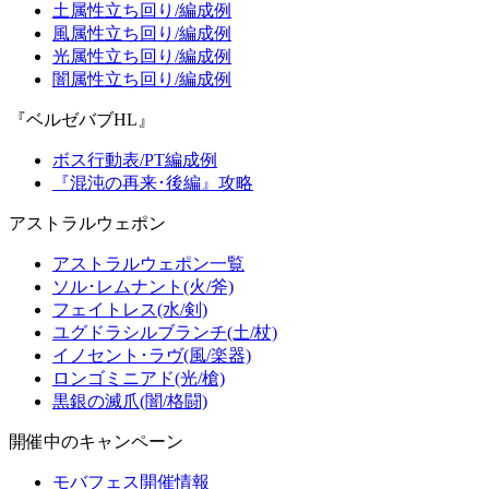
土属性立ち回り/編成例
風属性立ち回り/編成例
光属性立ち回り/編成例
闇属性立ち回り/編成例
『ベルゼバブHL』
ボス行動表/PT編成例
『混沌の再来･後編』攻略
アストラルウェポン
アストラルウェポン一覧
ソル･レムナント(火/斧)
フェイトレス(水/剣)
ユグドラシルブランチ(土/杖)
イノセント･ラヴ(風/楽器)
ロンゴミニアド(光/槍)
黒銀の滅爪(闇/格闘)
開催中のキャンペーン
モバフェス開催情報