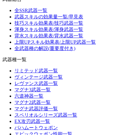
全SSR武器一覧
武器スキルの効果量一覧/早見表
技巧スキル効果表/技巧武器一覧
渾身スキル効果表/渾身武器一覧
背水スキル効果表/背水武器一覧
上限UPスキル効果表/上限UP武器一覧
全武器種の解説(重要度付き)
武器種一覧
リミテッド武器一覧
ヴィンテージ武器一覧
レヴァンス武器一覧
マグナ3武器一覧
六道神器一覧
マグナ2武器一覧
マグナ武器評価一覧
スペリオルシリーズ武器一覧
EX攻刃武器一覧
バハムートウェポン
エピックウェポン性能一覧