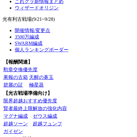
これグラ新情報まとめ
ウィザードオリジン
光有利古戦場(9/21~9/28)
開催情報/変更点
3500万編成
SWARM編成
個人ランキングボーダー
【報酬関連】
勲章交換優先度
果報の古箱
天醒の蒼玉
碧麗の証
極星器
【光古戦場準備向け】
限界超越おすすめ優先度
賢者最終上限解放の強化内容
マグナ編成
ゼウス編成
超越ソーン
超越フュンフ
ガイゼン