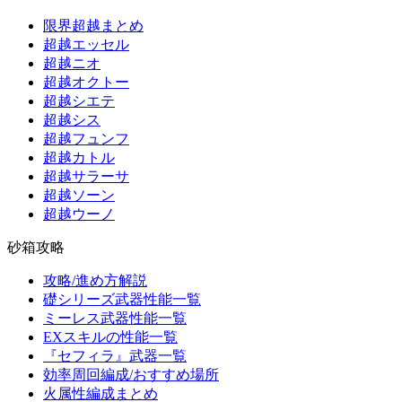
限界超越まとめ
超越エッセル
超越ニオ
超越オクトー
超越シエテ
超越シス
超越フュンフ
超越カトル
超越サラーサ
超越ソーン
超越ウーノ
砂箱攻略
攻略/進め方解説
礎シリーズ武器性能一覧
ミーレス武器性能一覧
EXスキルの性能一覧
『セフィラ』武器一覧
効率周回編成/おすすめ場所
火属性編成まとめ