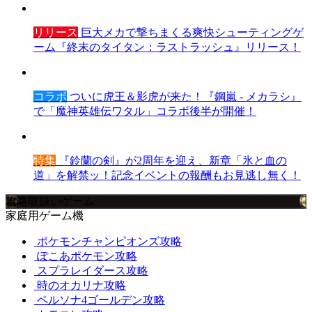
リリース
巨大メカで撃ちまくる爽快シューティングゲ
ーム『終末のタイタン：ラストラッシュ』リリース！
コラボ
ついに虎王＆影虎が来た！『鋼嵐 - メカラシ』
で「魔神英雄伝ワタル」コラボ後半が開催！
特集
『鈴蘭の剣』が2周年を迎え、新章「氷と血の
道」を解禁ッ！記念イベントの報酬もお見逃し無く！
攻略取扱いゲーム
家庭用ゲーム機
ポケモンチャンピオンズ攻略
ぽこあポケモン攻略
スプラレイダース攻略
時のオカリナ攻略
ペルソナ4ゴールデン攻略