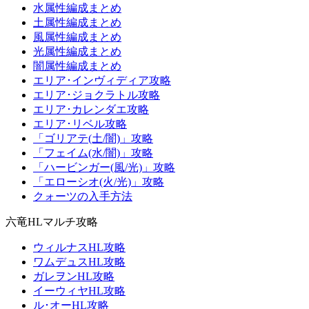
水属性編成まとめ
土属性編成まとめ
風属性編成まとめ
光属性編成まとめ
闇属性編成まとめ
エリア･インヴィディア攻略
エリア･ジョクラトル攻略
エリア･カレンダエ攻略
エリア･リベル攻略
「ゴリアテ(土/闇)」攻略
「フェイム(水/闇)」攻略
「ハービンガー(風/光)」攻略
「エローシオ(火/光)」攻略
クォーツの入手方法
六竜HLマルチ攻略
ウィルナスHL攻略
ワムデュスHL攻略
ガレヲンHL攻略
イーウィヤHL攻略
ル･オーHL攻略