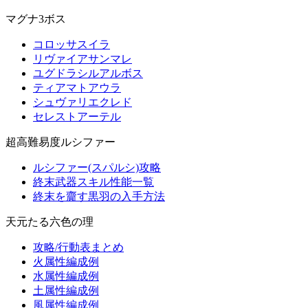
マグナ3ボス
コロッサスイラ
リヴァイアサンマレ
ユグドラシルアルボス
ティアマトアウラ
シュヴァリエクレド
セレストアーテル
超高難易度ルシファー
ルシファー(スパルシ)攻略
終末武器スキル性能一覧
終末を齎す黒羽の入手方法
天元たる六色の理
攻略/行動表まとめ
火属性編成例
水属性編成例
土属性編成例
風属性編成例