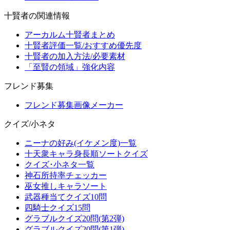
十賢者の関連情報
アーカルム十賢者まとめ
十賢者評価一覧/おすすめ優先度
十賢者の加入方法/必要素材
「至賢の領域」強化内容
フレンド募集
フレンド募集画像メーカー
クイズ/小ネタ
ニーナの好み(イケメン度)一覧
十天衆キャラ身長順ソートクイズ
クイズ･小ネタ一覧
神石所持率チェッカー
巫女推しキャラソート
武器種当てクイズ10問
四騎士クイズ15問
グラブルクイズ20問(第2弾)
グラブルクイズ20問(第1弾)