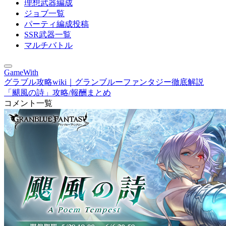
理想武器編成
ジョブ一覧
パーティ編成投稿
SSR武器一覧
マルチバトル
GameWith
グラブル攻略wiki｜グランブルーファンタジー徹底解説
「颶風の詩」攻略/報酬まとめ
コメント一覧