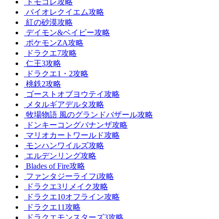
トモコレ攻略
バイオレクイエム攻略
紅の砂漠攻略
デイモン&ベイビー攻略
ポケモンZA攻略
ドラクエ7攻略
仁王3攻略
ドラクエ1・2攻略
桃鉄2攻略
ゴーストオブヨウテイ攻略
メタルギアデルタ攻略
牧場物語 風のグランドバザール攻略
ドンキーコングバナンザ攻略
マリオカートワールド攻略
モンハンワイルズ攻略
エルデンリング攻略
Blades of Fire攻略
ファンタジーライフi攻略
ドラクエ3リメイク攻略
ドラクエ10オフライン攻略
ドラクエ11攻略
ドラクエモンスターズ3攻略