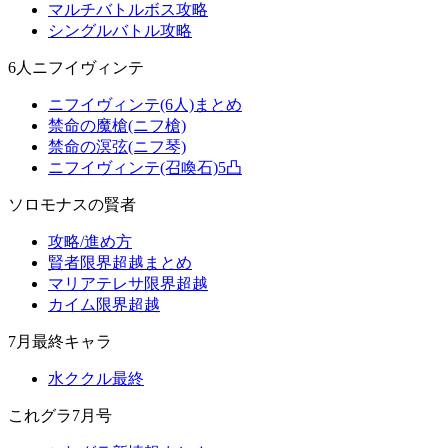
マルチバトルボス攻略
シングルバトル攻略
6人ニフイヴィンテ
ニフイヴィンテ(6人)まとめ
禁命の魔槍(ニフ槍)
禁命の溟弦(ニフ琴)
ニフイヴィンテ(召喚石)5凸
ソロモナスの賢者
攻略/進め方
賢者限界超越まとめ
マリアテレサ限界超越
カイム限界超越
7月最終キャラ
水ククル最終
これグラ7月号