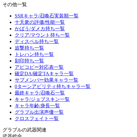
その他一覧
SSRキャラ/召喚石実装順一覧
十天衆の評価/性能一覧
かばう/ダメカ持ち一覧
クリア/マウント持ち一覧
ディスペル持ち一覧
追撃持ち一覧
トレハン持ち一覧
刻印持ち一覧
アビコピー対応表一覧
確定DA/確定TAキャラ一覧
サブメンバー効果キャラ一覧
0ターンアビリティ持ちキャラ一覧
最終キャラ/召喚石一覧
キャラ/ジョブスキン一覧
キャラ年齢/身長一覧
グラブル出演声優一覧
クロスフェイト一覧
グラブルの武器関連
武器総合