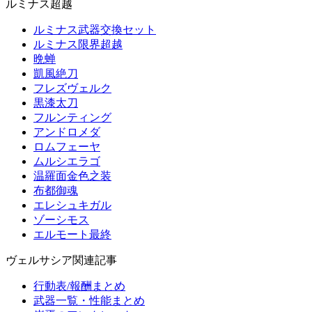
ルミナス超越
ルミナス武器交換セット
ルミナス限界超越
晩蝉
凱風絶刀
フレズヴェルク
黒漆太刀
フルンティング
アンドロメダ
ロムフェーヤ
ムルシエラゴ
温羅面金色之装
布都御魂
エレシュキガル
ゾーシモス
エルモート最終
ヴェルサシア関連記事
行動表/報酬まとめ
武器一覧・性能まとめ