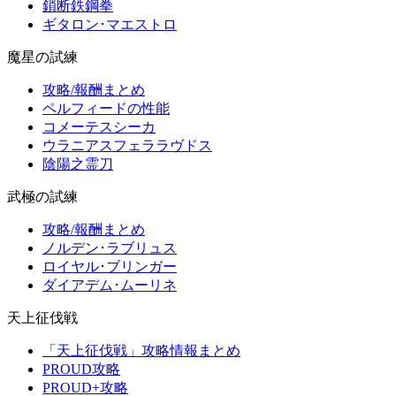
鎖断鉄鋼拳
ギタロン･マエストロ
魔星の試練
攻略/報酬まとめ
ペルフィードの性能
コメーテスシーカ
ウラニアスフェララヴドス
陰陽之霊刀
武極の試練
攻略/報酬まとめ
ノルデン･ラブリュス
ロイヤル･ブリンガー
ダイアデム･ムーリネ
天上征伐戦
「天上征伐戦」攻略情報まとめ
PROUD攻略
PROUD+攻略