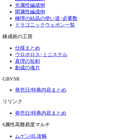
光属性編成例
闇属性編成例
極理の結晶の使い道･必要数
ドラゴニックウェポン一覧
錬成術の工房
仕様まとめ
ウロボロス･ミニステル
真理の短剣
創成の魂片
GBVSR
発売日/特典内容まとめ
リリンク
発売日/特典内容まとめ
6属性高難易度マルチ
ムゲンHL攻略