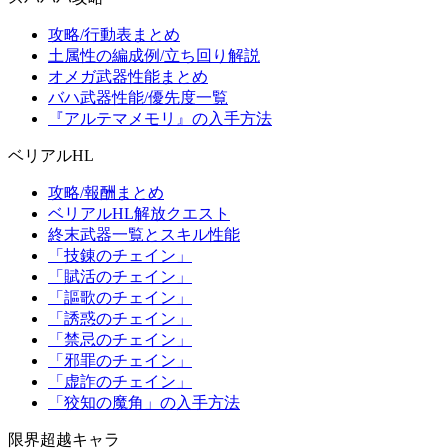
攻略/行動表まとめ
土属性の編成例/立ち回り解説
オメガ武器性能まとめ
バハ武器性能/優先度一覧
『アルテマメモリ』の入手方法
ベリアルHL
攻略/報酬まとめ
ベリアルHL解放クエスト
終末武器一覧とスキル性能
「技錬のチェイン」
「賦活のチェイン」
「謳歌のチェイン」
「誘惑のチェイン」
「禁忌のチェイン」
「邪罪のチェイン」
「虚詐のチェイン」
「狡知の魔角」の入手方法
限界超越キャラ