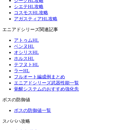
ジークHL攻略
シエテHL攻略
コスモスHL攻略
アガスティアHL攻略
エニアドシリーズ関連記事
アトゥムHL
ベンヌHL
オシリスHL
ホルスHL
テフヌトHL
ラーHL
フルオート編成例まとめ
エニアドシリーズ武器性能一覧
覚醒システムのおすすめ強化先
ボスの防御値
ボスの防御値一覧
スパバハ攻略