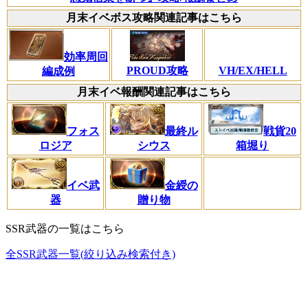
月末イベボス攻略関連記事はこちら
効率周回
VH/EX/HELL
PROUD攻略
編成例
月末イベ報酬関連記事はこちら
フォス
最終ル
戦貨20
ロジア
シウス
箱堀り
イベ武
金綬の
器
贈り物
SSR武器の一覧はこちら
全SSR武器一覧(絞り込み検索付き)