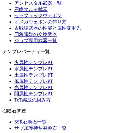
アンセスタル武器一覧
召喚マルチ武器
セラフィックウェポン
オメガウェポンの作り方
古戦場武器の性能と属性変更先
四象降臨の交換武器
ジョブ専用武器一覧
テンプレパーティ一覧
火属性テンプレPT
水属性テンプレPT
土属性テンプレPT
風属性テンプレPT
光属性テンプレPT
闇属性テンプレPT
ToT編成の組み方
召喚石関連
SSR召喚石一覧
サブ加護持ち召喚石一覧