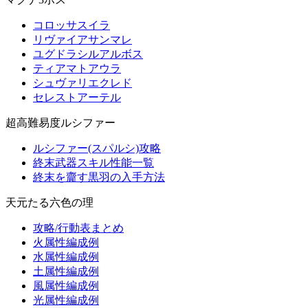
コロッサスイラ
リヴァイアサンマレ
ユグドラシルアルボス
ティアマトアウラ
シュヴァリエクレド
セレストアーテル
超高難易度ルシファー
ルシファー(スパルシ)攻略
終末武器スキル性能一覧
終末を齎す黒羽の入手方法
天元たる六色の理
攻略/行動表まとめ
火属性編成例
水属性編成例
土属性編成例
風属性編成例
光属性編成例