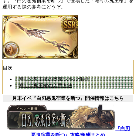
す。『白刃悪鬼宿業を断つ』で登場した「嘲りの鬼王槍」を
運用する際の参考にどうぞ。
目次
嘲りの鬼王槍の奥義/スキル性能
嘲りの鬼王槍の入手方法
月末イベ『白刃悪鬼宿業を断つ』開催情報はこちら
『白刃
悪鬼宿業を断つ』攻略/報酬まとめ