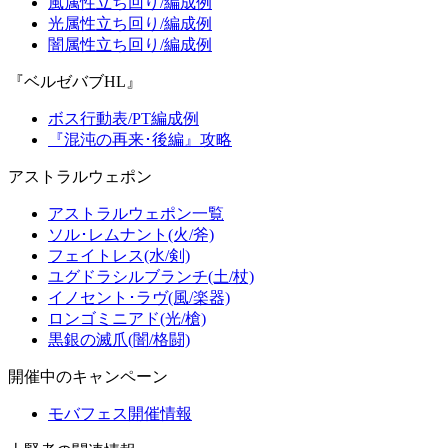
風属性立ち回り/編成例
光属性立ち回り/編成例
闇属性立ち回り/編成例
『ベルゼバブHL』
ボス行動表/PT編成例
『混沌の再来･後編』攻略
アストラルウェポン
アストラルウェポン一覧
ソル･レムナント(火/斧)
フェイトレス(水/剣)
ユグドラシルブランチ(土/杖)
イノセント･ラヴ(風/楽器)
ロンゴミニアド(光/槍)
黒銀の滅爪(闇/格闘)
開催中のキャンペーン
モバフェス開催情報