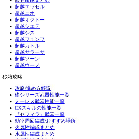
限界超越まとめ
超越エッセル
超越ニオ
超越オクトー
超越シエテ
超越シス
超越フュンフ
超越カトル
超越サラーサ
超越ソーン
超越ウーノ
砂箱攻略
攻略/進め方解説
礎シリーズ武器性能一覧
ミーレス武器性能一覧
EXスキルの性能一覧
『セフィラ』武器一覧
効率周回編成/おすすめ場所
火属性編成まとめ
水属性編成まとめ