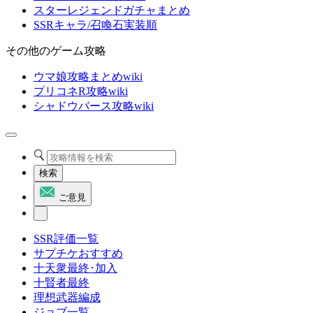
スターレジェンドガチャまとめ
SSRキャラ/召喚石実装順
その他のゲーム攻略
ウマ娘攻略まとめwiki
プリコネR攻略wiki
シャドウバース攻略wiki
検索
ご意見
SSR評価一覧
サプチケおすすめ
十天衆最終･加入
十賢者最終
理想武器編成
ジョブ一覧