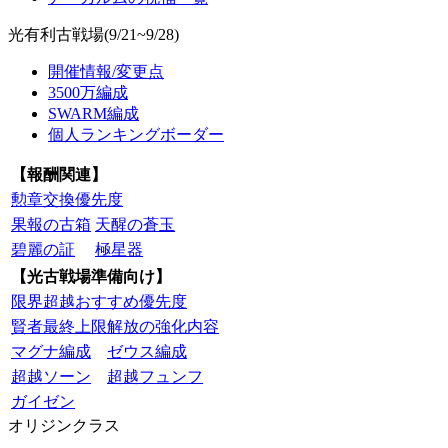
光有利古戦場(9/21~9/28)
開催情報/変更点
3500万編成
SWARM編成
個人ランキングボーダー
【報酬関連】
勲章交換優先度
果報の古箱
天醒の蒼玉
碧麗の証
極星器
【光古戦場準備向け】
限界超越おすすめ優先度
賢者最終上限解放の強化内容
マグナ編成
ゼウス編成
超越ソーン
超越フュンフ
ガイゼン
オリジンクラス