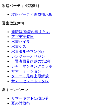
攻略パーティ投稿機能
攻略パーティ編成掲示板
夏生放送(8/8)
新情報/発表内容まとめ
アプデ実装日
水着ハイラ
水着シス
水着タル子マン(石)
レンジャーオリジン
十賢者限界超越の第2弾
シャーマンキングコラボ
サマーミッション
ターニャ最終上限解放
サマーセレクトスタレ
夏キャンペーン
サマーギフトCP第1弾
夏の討伐祭