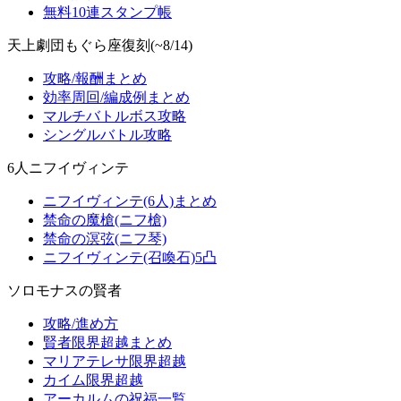
無料10連スタンプ帳
天上劇団もぐら座復刻(~8/14)
攻略/報酬まとめ
効率周回/編成例まとめ
マルチバトルボス攻略
シングルバトル攻略
6人ニフイヴィンテ
ニフイヴィンテ(6人)まとめ
禁命の魔槍(ニフ槍)
禁命の溟弦(ニフ琴)
ニフイヴィンテ(召喚石)5凸
ソロモナスの賢者
攻略/進め方
賢者限界超越まとめ
マリアテレサ限界超越
カイム限界超越
アーカルムの祝福一覧