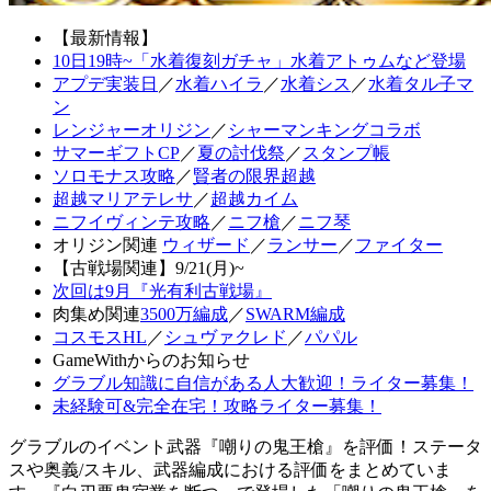
【最新情報】
10日19時~「水着復刻ガチャ」水着アトゥムなど登場
アプデ実装日
／
水着ハイラ
／
水着シス
／
水着タル子マ
ン
レンジャーオリジン
／
シャーマンキングコラボ
サマーギフトCP
／
夏の討伐祭
／
スタンプ帳
ソロモナス攻略
／
賢者の限界超越
超越マリアテレサ
／
超越カイム
ニフイヴィンテ攻略
／
ニフ槍
／
ニフ琴
オリジン関連
ウィザード
／
ランサー
／
ファイター
【古戦場関連】9/21(月)~
次回は9月『光有利古戦場』
肉集め関連
3500万編成
／
SWARM編成
コスモスHL
／
シュヴァクレド
／
パパル
GameWithからのお知らせ
グラブル知識に自信がある人大歓迎！ライター募集！
未経験可&完全在宅！攻略ライター募集！
グラブルのイベント武器『嘲りの鬼王槍』を評価！ステータ
スや奥義/スキル、武器編成における評価をまとめていま