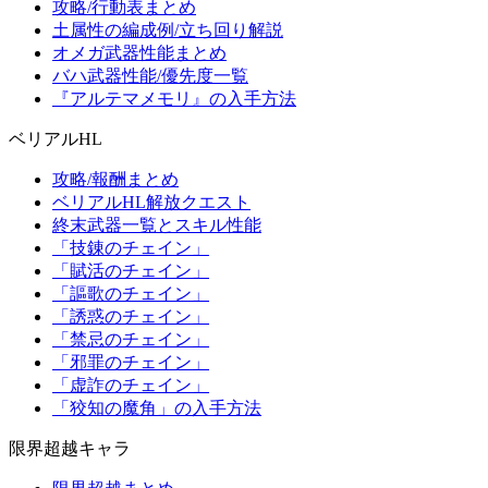
攻略/行動表まとめ
土属性の編成例/立ち回り解説
オメガ武器性能まとめ
バハ武器性能/優先度一覧
『アルテマメモリ』の入手方法
ベリアルHL
攻略/報酬まとめ
ベリアルHL解放クエスト
終末武器一覧とスキル性能
「技錬のチェイン」
「賦活のチェイン」
「謳歌のチェイン」
「誘惑のチェイン」
「禁忌のチェイン」
「邪罪のチェイン」
「虚詐のチェイン」
「狡知の魔角」の入手方法
限界超越キャラ