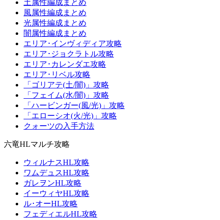
土属性編成まとめ
風属性編成まとめ
光属性編成まとめ
闇属性編成まとめ
エリア･インヴィディア攻略
エリア･ジョクラトル攻略
エリア･カレンダエ攻略
エリア･リベル攻略
「ゴリアテ(土/闇)」攻略
「フェイム(水/闇)」攻略
「ハービンガー(風/光)」攻略
「エローシオ(火/光)」攻略
クォーツの入手方法
六竜HLマルチ攻略
ウィルナスHL攻略
ワムデュスHL攻略
ガレヲンHL攻略
イーウィヤHL攻略
ル･オーHL攻略
フェディエルHL攻略