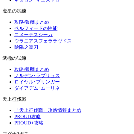
魔星の試練
攻略/報酬まとめ
ペルフィードの性能
コメーテスシーカ
ウラニアスフェララヴドス
陰陽之霊刀
武極の試練
攻略/報酬まとめ
ノルデン･ラブリュス
ロイヤル･ブリンガー
ダイアデム･ムーリネ
天上征伐戦
「天上征伐戦」攻略情報まとめ
PROUD攻略
PROUD+攻略
マグナ3ボス