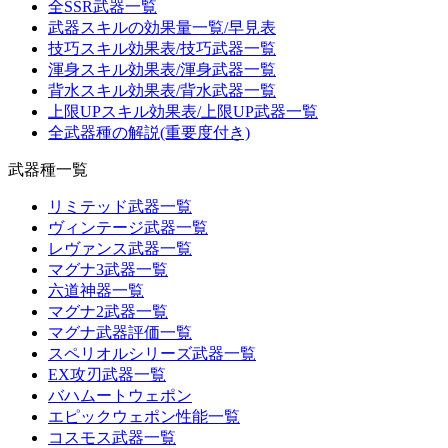
全SSR武器一覧
武器スキルの効果量一覧/早見表
技巧スキル効果表/技巧武器一覧
渾身スキル効果表/渾身武器一覧
背水スキル効果表/背水武器一覧
上限UPスキル効果表/上限UP武器一覧
全武器種の解説(重要度付き)
武器種一覧
リミテッド武器一覧
ヴィンテージ武器一覧
レヴァンス武器一覧
マグナ3武器一覧
六道神器一覧
マグナ2武器一覧
マグナ武器評価一覧
スペリオルシリーズ武器一覧
EX攻刃武器一覧
バハムートウェポン
エピックウェポン性能一覧
コスモス武器一覧