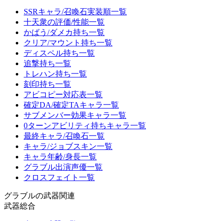
SSRキャラ/召喚石実装順一覧
十天衆の評価/性能一覧
かばう/ダメカ持ち一覧
クリア/マウント持ち一覧
ディスペル持ち一覧
追撃持ち一覧
トレハン持ち一覧
刻印持ち一覧
アビコピー対応表一覧
確定DA/確定TAキャラ一覧
サブメンバー効果キャラ一覧
0ターンアビリティ持ちキャラ一覧
最終キャラ/召喚石一覧
キャラ/ジョブスキン一覧
キャラ年齢/身長一覧
グラブル出演声優一覧
クロスフェイト一覧
グラブルの武器関連
武器総合