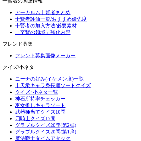
十賢者の関連情報
アーカルム十賢者まとめ
十賢者評価一覧/おすすめ優先度
十賢者の加入方法/必要素材
「至賢の領域」強化内容
フレンド募集
フレンド募集画像メーカー
クイズ/小ネタ
ニーナの好み(イケメン度)一覧
十天衆キャラ身長順ソートクイズ
クイズ･小ネタ一覧
神石所持率チェッカー
巫女推しキャラソート
武器種当てクイズ10問
四騎士クイズ15問
グラブルクイズ20問(第2弾)
グラブルクイズ20問(第1弾)
魔法戦士タイムアタック