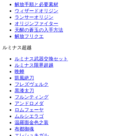
解放手順と必要素材
ウィザードオリジン
ランサーオリジン
オリジンファイター
天醒の蒼玉の入手方法
解放フリクエ
ルミナス超越
ルミナス武器交換セット
ルミナス限界超越
晩蝉
凱風絶刀
フレズヴェルク
黒漆太刀
フルンティング
アンドロメダ
ロムフェーヤ
ムルシエラゴ
温羅面金色之装
布都御魂
エレシュキガル