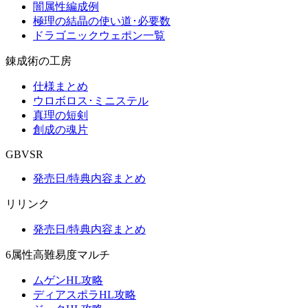
闇属性編成例
極理の結晶の使い道･必要数
ドラゴニックウェポン一覧
錬成術の工房
仕様まとめ
ウロボロス･ミニステル
真理の短剣
創成の魂片
GBVSR
発売日/特典内容まとめ
リリンク
発売日/特典内容まとめ
6属性高難易度マルチ
ムゲンHL攻略
ディアスポラHL攻略