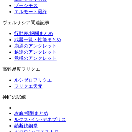
ゾーシモス
エルモート最終
ヴェルサシア関連記事
行動表/報酬まとめ
武器一覧・性能まとめ
崩焉のアンクレット
越達のアンクレット
竟極のアンクレット
高難易度フリクエ
ルシゼロフリクエ
フリクエ天元
神匠の試練
攻略/報酬まとめ
ルクス･イン･デネブリス
鎖断鉄鋼拳
ギタロン･マエストロ