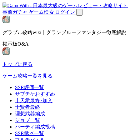
事前ガチャ
ゲーム検索
ログイン
グラブル攻略wiki｜グランブルーファンタジー徹底解説
掲示板Q&A
トップに戻る
ゲーム攻略一覧を見る
SSR評価一覧
サプチケおすすめ
十天衆最終･加入
十賢者最終
理想武器編成
ジョブ一覧
パーティ編成投稿
SSR武器一覧
マルチバトル