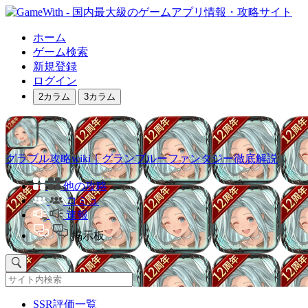
ホーム
ゲーム検索
新規登録
ログイン
2カラム
3カラム
グラブル攻略wiki｜グランブルーファンタジー徹底解説
他の攻略
コミュ
速報
掲示板
SSR評価一覧