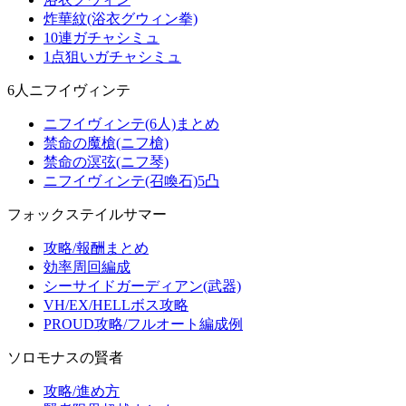
炸華紋(浴衣グウィン拳)
10連ガチャシミュ
1点狙いガチャシミュ
6人ニフイヴィンテ
ニフイヴィンテ(6人)まとめ
禁命の魔槍(ニフ槍)
禁命の溟弦(ニフ琴)
ニフイヴィンテ(召喚石)5凸
フォックステイルサマー
攻略/報酬まとめ
効率周回編成
シーサイドガーディアン(武器)
VH/EX/HELLボス攻略
PROUD攻略/フルオート編成例
ソロモナスの賢者
攻略/進め方