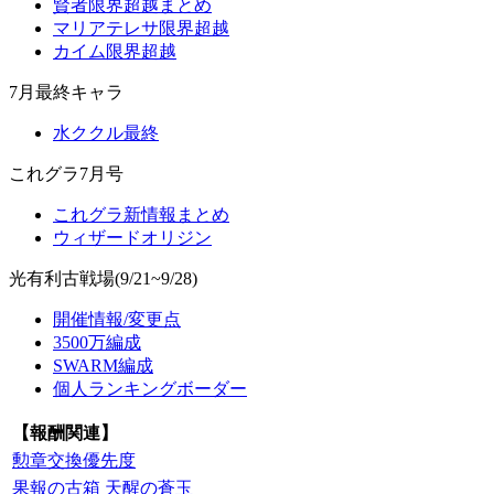
賢者限界超越まとめ
マリアテレサ限界超越
カイム限界超越
7月最終キャラ
水ククル最終
これグラ7月号
これグラ新情報まとめ
ウィザードオリジン
光有利古戦場(9/21~9/28)
開催情報/変更点
3500万編成
SWARM編成
個人ランキングボーダー
【報酬関連】
勲章交換優先度
果報の古箱
天醒の蒼玉