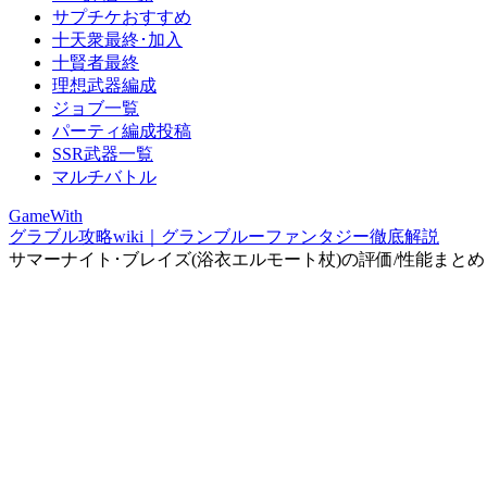
サプチケおすすめ
十天衆最終･加入
十賢者最終
理想武器編成
ジョブ一覧
パーティ編成投稿
SSR武器一覧
マルチバトル
GameWith
グラブル攻略wiki｜グランブルーファンタジー徹底解説
サマーナイト･ブレイズ(浴衣エルモート杖)の評価/性能まとめ