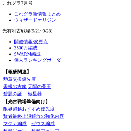
これグラ7月号
これグラ新情報まとめ
ウィザードオリジン
光有利古戦場(9/21~9/28)
開催情報/変更点
3500万編成
SWARM編成
個人ランキングボーダー
【報酬関連】
勲章交換優先度
果報の古箱
天醒の蒼玉
碧麗の証
極星器
【光古戦場準備向け】
限界超越おすすめ優先度
賢者最終上限解放の強化内容
マグナ編成
ゼウス編成
超越ソーン
超越フュンフ