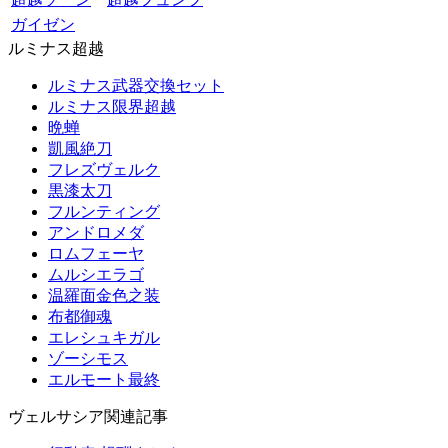
ガイゼン
ルミナス超越
ルミナス武器交換セット
ルミナス限界超越
晩蝉
凱風絶刀
フレズヴェルク
黒漆太刀
フルンティング
アンドロメダ
ロムフェーヤ
ムルシエラゴ
温羅面金色之装
布都御魂
エレシュキガル
ゾーシモス
エルモート最終
ヴェルサシア関連記事