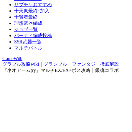
サプチケおすすめ
十天衆最終･加入
十賢者最終
理想武器編成
ジョブ一覧
パーティ編成投稿
SSR武器一覧
マルチバトル
GameWith
グラブル攻略wiki｜グランブルーファンタジー徹底解説
『ネオアーム(ry』マルチEX/EX+ボス攻略｜銀魂コラボ