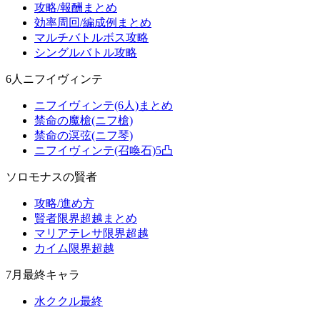
攻略/報酬まとめ
効率周回/編成例まとめ
マルチバトルボス攻略
シングルバトル攻略
6人ニフイヴィンテ
ニフイヴィンテ(6人)まとめ
禁命の魔槍(ニフ槍)
禁命の溟弦(ニフ琴)
ニフイヴィンテ(召喚石)5凸
ソロモナスの賢者
攻略/進め方
賢者限界超越まとめ
マリアテレサ限界超越
カイム限界超越
7月最終キャラ
水ククル最終