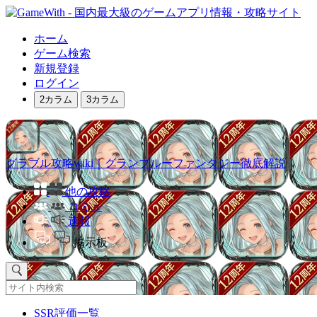
ホーム
ゲーム検索
新規登録
ログイン
2カラム
3カラム
グラブル攻略wiki｜グランブルーファンタジー徹底解説
他の攻略
コミュ
速報
掲示板
SSR評価一覧