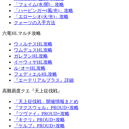
「フェイム(水/闇)」攻略
「ハービンガー(風/光)」攻略
「エローシオ(火/光)」攻略
クォーツの入手方法
六竜HLマルチ攻略
ウィルナスHL攻略
ワムデュスHL攻略
ガレヲンHL攻略
イーウィヤHL攻略
ル･オーHL攻略
フェディエルHL攻略
『エーテリアルプラス』詳細
高難易度クエ『天上征伐戦』
「天上征伐戦」開催情報まとめ
『マクスウェル』PROUD+攻略
『ツヴァイ』PROUD+攻略
『キクリ』PROUD+攻略
『ケルブ』PROUD+攻略