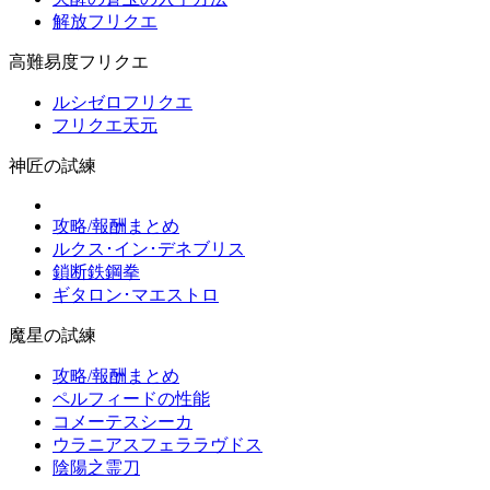
解放フリクエ
高難易度フリクエ
ルシゼロフリクエ
フリクエ天元
神匠の試練
攻略/報酬まとめ
ルクス･イン･デネブリス
鎖断鉄鋼拳
ギタロン･マエストロ
魔星の試練
攻略/報酬まとめ
ペルフィードの性能
コメーテスシーカ
ウラニアスフェララヴドス
陰陽之霊刀