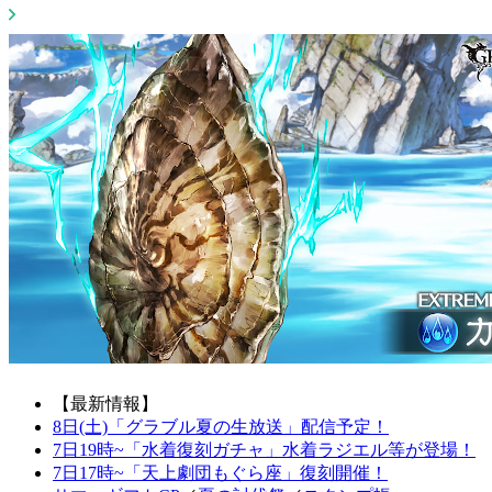
【最新情報】
8日(土)「グラブル夏の生放送」配信予定！
7日19時~「水着復刻ガチャ」水着ラジエル等が登場！
7日17時~「天上劇団もぐら座」復刻開催！