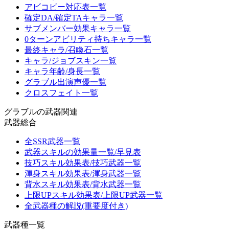
アビコピー対応表一覧
確定DA/確定TAキャラ一覧
サブメンバー効果キャラ一覧
0ターンアビリティ持ちキャラ一覧
最終キャラ/召喚石一覧
キャラ/ジョブスキン一覧
キャラ年齢/身長一覧
グラブル出演声優一覧
クロスフェイト一覧
グラブルの武器関連
武器総合
全SSR武器一覧
武器スキルの効果量一覧/早見表
技巧スキル効果表/技巧武器一覧
渾身スキル効果表/渾身武器一覧
背水スキル効果表/背水武器一覧
上限UPスキル効果表/上限UP武器一覧
全武器種の解説(重要度付き)
武器種一覧