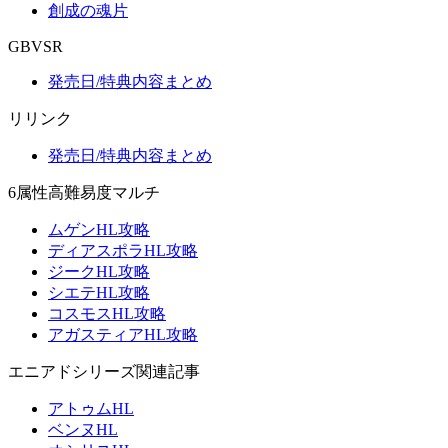
創成の魂片
GBVSR
発売日/特典内容まとめ
リリンク
発売日/特典内容まとめ
6属性高難易度マルチ
ムゲンHL攻略
ディアスポラHL攻略
ジークHL攻略
シエテHL攻略
コスモスHL攻略
アガスティアHL攻略
エニアドシリーズ関連記事
アトゥムHL
ベンヌHL