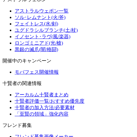
アストラルウェポン一覧
ソル･レムナント(火/斧)
フェイトレス(水/剣)
ユグドラシルブランチ(土/杖)
イノセント･ラヴ(風/楽器)
ロンゴミニアド(光/槍)
黒銀の滅爪(闇/格闘)
開催中のキャンペーン
モバフェス開催情報
十賢者の関連情報
アーカルム十賢者まとめ
十賢者評価一覧/おすすめ優先度
十賢者の加入方法/必要素材
「至賢の領域」強化内容
フレンド募集
フレンド募集画像メーカー