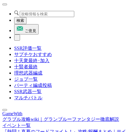
検索
ご意見
SSR評価一覧
サプチケおすすめ
十天衆最終･加入
十賢者最終
理想武器編成
ジョブ一覧
パーティ編成投稿
SSR武器一覧
マルチバトル
GameWith
グラブル攻略wiki｜グランブルーファンタジー徹底解説
イベント一覧
『熱闘！真夏のフードファイト！』攻略/報酬まとめ｜サイ