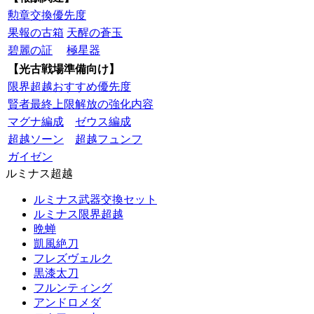
勲章交換優先度
果報の古箱
天醒の蒼玉
碧麗の証
極星器
【光古戦場準備向け】
限界超越おすすめ優先度
賢者最終上限解放の強化内容
マグナ編成
ゼウス編成
超越ソーン
超越フュンフ
ガイゼン
ルミナス超越
ルミナス武器交換セット
ルミナス限界超越
晩蝉
凱風絶刀
フレズヴェルク
黒漆太刀
フルンティング
アンドロメダ