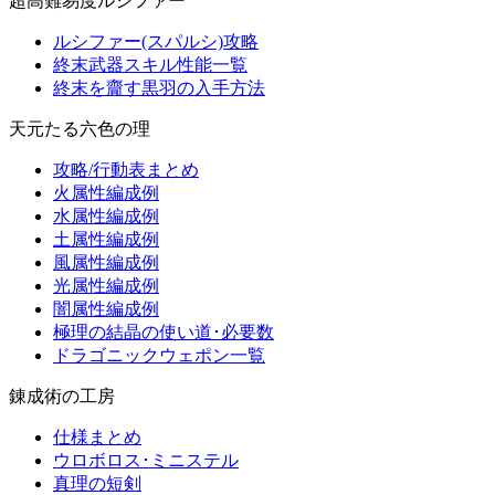
超高難易度ルシファー
ルシファー(スパルシ)攻略
終末武器スキル性能一覧
終末を齎す黒羽の入手方法
天元たる六色の理
攻略/行動表まとめ
火属性編成例
水属性編成例
土属性編成例
風属性編成例
光属性編成例
闇属性編成例
極理の結晶の使い道･必要数
ドラゴニックウェポン一覧
錬成術の工房
仕様まとめ
ウロボロス･ミニステル
真理の短剣