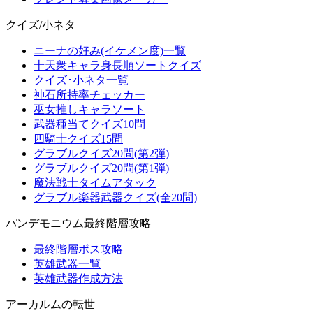
クイズ/小ネタ
ニーナの好み(イケメン度)一覧
十天衆キャラ身長順ソートクイズ
クイズ･小ネタ一覧
神石所持率チェッカー
巫女推しキャラソート
武器種当てクイズ10問
四騎士クイズ15問
グラブルクイズ20問(第2弾)
グラブルクイズ20問(第1弾)
魔法戦士タイムアタック
グラブル楽器武器クイズ(全20問)
パンデモニウム最終階層攻略
最終階層ボス攻略
英雄武器一覧
英雄武器作成方法
アーカルムの転世