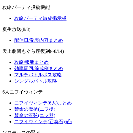
攻略パーティ投稿機能
攻略パーティ編成掲示板
夏生放送(8/8)
配信日/発表内容まとめ
天上劇団もぐら座復刻(~8/14)
攻略/報酬まとめ
効率周回/編成例まとめ
マルチバトルボス攻略
シングルバトル攻略
6人ニフイヴィンテ
ニフイヴィンテ(6人)まとめ
禁命の魔槍(ニフ槍)
禁命の溟弦(ニフ琴)
ニフイヴィンテ(召喚石)5凸
ソロモナスの賢者