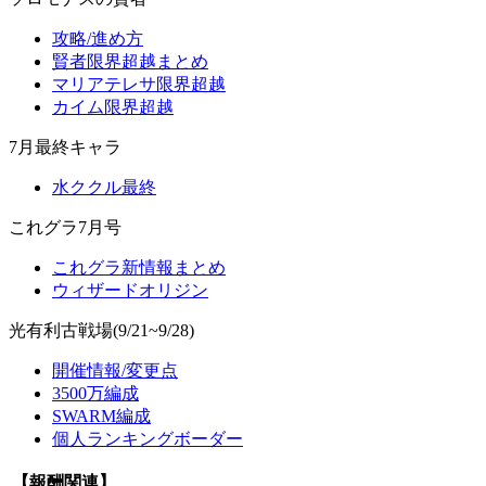
攻略/進め方
賢者限界超越まとめ
マリアテレサ限界超越
カイム限界超越
7月最終キャラ
水ククル最終
これグラ7月号
これグラ新情報まとめ
ウィザードオリジン
光有利古戦場(9/21~9/28)
開催情報/変更点
3500万編成
SWARM編成
個人ランキングボーダー
【報酬関連】