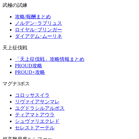
武極の試練
攻略/報酬まとめ
ノルデン･ラブリュス
ロイヤル･ブリンガー
ダイアデム･ムーリネ
天上征伐戦
「天上征伐戦」攻略情報まとめ
PROUD攻略
PROUD+攻略
マグナ3ボス
コロッサスイラ
リヴァイアサンマレ
ユグドラシルアルボス
ティアマトアウラ
シュヴァリエクレド
セレストアーテル