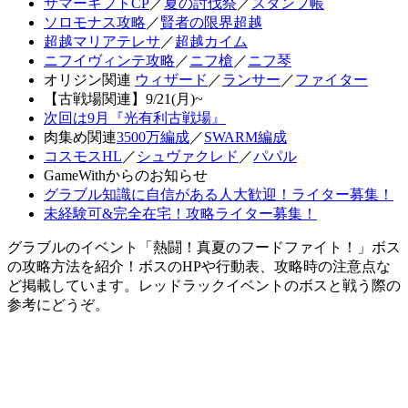
サマーギフトCP
／
夏の討伐祭
／
スタンプ帳
ソロモナス攻略
／
賢者の限界超越
超越マリアテレサ
／
超越カイム
ニフイヴィンテ攻略
／
ニフ槍
／
ニフ琴
オリジン関連
ウィザード
／
ランサー
／
ファイター
【古戦場関連】9/21(月)~
次回は9月『光有利古戦場』
肉集め関連
3500万編成
／
SWARM編成
コスモスHL
／
シュヴァクレド
／
パパル
GameWithからのお知らせ
グラブル知識に自信がある人大歓迎！ライター募集！
未経験可&完全在宅！攻略ライター募集！
グラブルのイベント「熱闘！真夏のフードファイト！」ボス
の攻略方法を紹介！ボスのHPや行動表、攻略時の注意点な
ど掲載しています。レッドラックイベントのボスと戦う際の
参考にどうぞ。