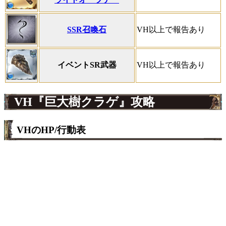
SSR召喚石
VH以上で報告あり
イベントSR武器
VH以上で報告あり
VH『巨大樹クラゲ』攻略
VHのHP/行動表