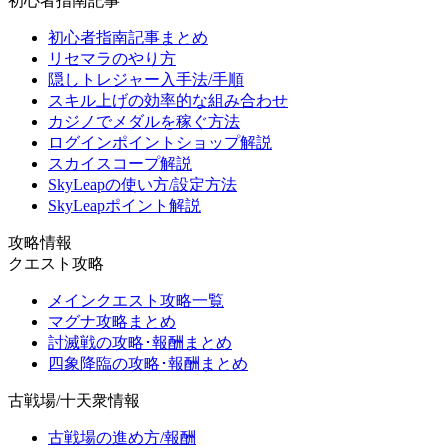
初心者指南記事
初心者指南記事まとめ
リセマラのやり方
隠しトレジャー入手法/手順
スキル上げの効率的な組み合わせ
カジノでメダルを稼ぐ方法
ログインポイントショップ解説
スカイスコープ解説
SkyLeapの使い方/設定方法
SkyLeapポイント解説
攻略情報
クエスト攻略
メインクエスト攻略一覧
マグナ攻略まとめ
討滅戦の攻略･報酬まとめ
四象降臨の攻略･報酬まとめ
古戦場/十天衆情報
古戦場の進め方/報酬