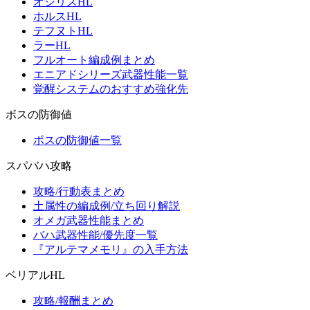
オシリスHL
ホルスHL
テフヌトHL
ラーHL
フルオート編成例まとめ
エニアドシリーズ武器性能一覧
覚醒システムのおすすめ強化先
ボスの防御値
ボスの防御値一覧
スパバハ攻略
攻略/行動表まとめ
土属性の編成例/立ち回り解説
オメガ武器性能まとめ
バハ武器性能/優先度一覧
『アルテマメモリ』の入手方法
ベリアルHL
攻略/報酬まとめ