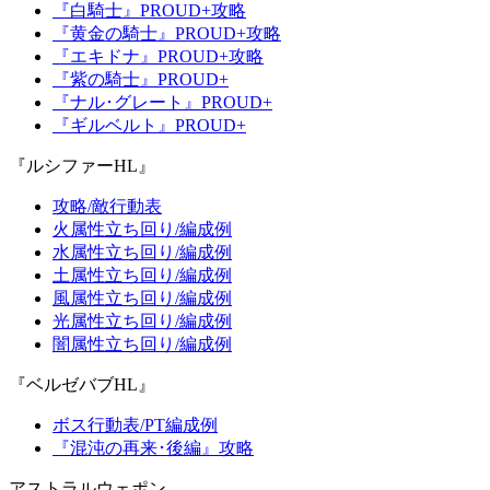
『白騎士』PROUD+攻略
『黄金の騎士』PROUD+攻略
『エキドナ』PROUD+攻略
『紫の騎士』PROUD+
『ナル･グレート』PROUD+
『ギルベルト』PROUD+
『ルシファーHL』
攻略/敵行動表
火属性立ち回り/編成例
水属性立ち回り/編成例
土属性立ち回り/編成例
風属性立ち回り/編成例
光属性立ち回り/編成例
闇属性立ち回り/編成例
『ベルゼバブHL』
ボス行動表/PT編成例
『混沌の再来･後編』攻略
アストラルウェポン