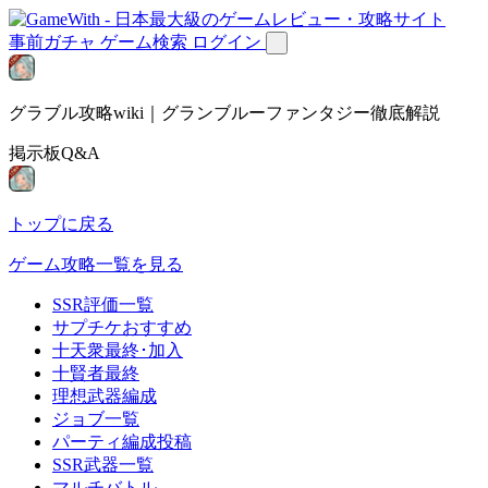
事前ガチャ
ゲーム検索
ログイン
グラブル攻略wiki｜グランブルーファンタジー徹底解説
掲示板Q&A
トップに戻る
ゲーム攻略一覧を見る
SSR評価一覧
サプチケおすすめ
十天衆最終･加入
十賢者最終
理想武器編成
ジョブ一覧
パーティ編成投稿
SSR武器一覧
マルチバトル