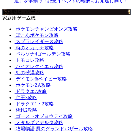
道」を解禁ッ！記念イベントの報酬もお見逃し無く！
攻略取扱いゲーム
家庭用ゲーム機
ポケモンチャンピオンズ攻略
ぽこあポケモン攻略
スプラレイダース攻略
時のオカリナ攻略
ペルソナ4ゴールデン攻略
トモコレ攻略
バイオレクイエム攻略
紅の砂漠攻略
デイモン&ベイビー攻略
ポケモンZA攻略
ドラクエ7攻略
仁王3攻略
ドラクエ1・2攻略
桃鉄2攻略
ゴーストオブヨウテイ攻略
メタルギアデルタ攻略
牧場物語 風のグランドバザール攻略