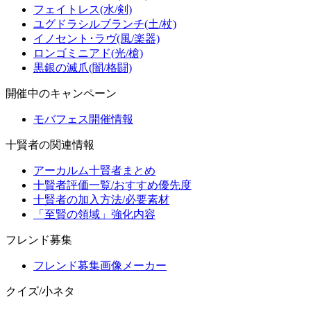
フェイトレス(水/剣)
ユグドラシルブランチ(土/杖)
イノセント･ラヴ(風/楽器)
ロンゴミニアド(光/槍)
黒銀の滅爪(闇/格闘)
開催中のキャンペーン
モバフェス開催情報
十賢者の関連情報
アーカルム十賢者まとめ
十賢者評価一覧/おすすめ優先度
十賢者の加入方法/必要素材
「至賢の領域」強化内容
フレンド募集
フレンド募集画像メーカー
クイズ/小ネタ