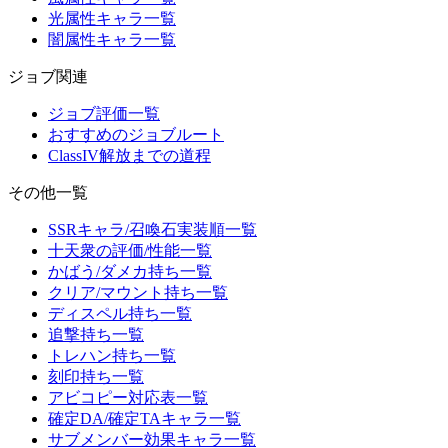
光属性キャラ一覧
闇属性キャラ一覧
ジョブ関連
ジョブ評価一覧
おすすめのジョブルート
ClassIV解放までの道程
その他一覧
SSRキャラ/召喚石実装順一覧
十天衆の評価/性能一覧
かばう/ダメカ持ち一覧
クリア/マウント持ち一覧
ディスペル持ち一覧
追撃持ち一覧
トレハン持ち一覧
刻印持ち一覧
アビコピー対応表一覧
確定DA/確定TAキャラ一覧
サブメンバー効果キャラ一覧