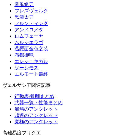
凱風絶刀
フレズヴェルク
黒漆太刀
フルンティング
アンドロメダ
ロムフェーヤ
ムルシエラゴ
温羅面金色之装
布都御魂
エレシュキガル
ゾーシモス
エルモート最終
ヴェルサシア関連記事
行動表/報酬まとめ
武器一覧・性能まとめ
崩焉のアンクレット
越達のアンクレット
竟極のアンクレット
高難易度フリクエ