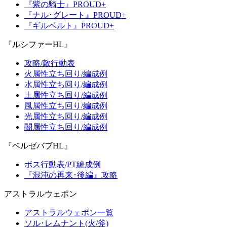
『紫の騎士』PROUD+
『ナル･グレート』PROUD+
『ギルベルト』PROUD+
『ルシファーHL』
攻略/敵行動表
火属性立ち回り/編成例
水属性立ち回り/編成例
土属性立ち回り/編成例
風属性立ち回り/編成例
光属性立ち回り/編成例
闇属性立ち回り/編成例
『ベルゼバブHL』
ボス行動表/PT編成例
『混沌の再来･後編』攻略
アストラルウェポン
アストラルウェポン一覧
ソル･レムナント(火/斧)