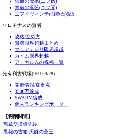
禁命の魔槍(ニフ槍)
禁命の溟弦(ニフ琴)
ニフイヴィンテ(召喚石)5凸
ソロモナスの賢者
攻略/進め方
賢者限界超越まとめ
マリアテレサ限界超越
カイム限界超越
アーカルムの祝福一覧
光有利古戦場(9/21~9/28)
開催情報/変更点
3500万編成
SWARM編成
個人ランキングボーダー
【報酬関連】
勲章交換優先度
果報の古箱
天醒の蒼玉