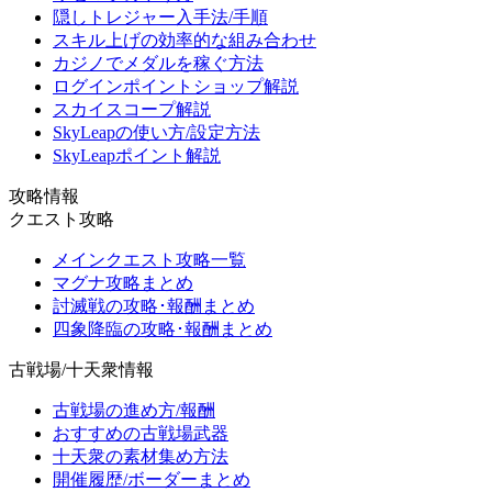
隠しトレジャー入手法/手順
スキル上げの効率的な組み合わせ
カジノでメダルを稼ぐ方法
ログインポイントショップ解説
スカイスコープ解説
SkyLeapの使い方/設定方法
SkyLeapポイント解説
攻略情報
クエスト攻略
メインクエスト攻略一覧
マグナ攻略まとめ
討滅戦の攻略･報酬まとめ
四象降臨の攻略･報酬まとめ
古戦場/十天衆情報
古戦場の進め方/報酬
おすすめの古戦場武器
十天衆の素材集め方法
開催履歴/ボーダーまとめ