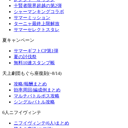
十賢者限界超越の第2弾
シャーマンキングコラボ
サマーミッション
ターニャ最終上限解放
サマーセレクトスタレ
夏キャンペーン
サマーギフトCP第1弾
夏の討伐祭
無料10連スタンプ帳
天上劇団もぐら座復刻(~8/14)
攻略/報酬まとめ
効率周回/編成例まとめ
マルチバトルボス攻略
シングルバトル攻略
6人ニフイヴィンテ
ニフイヴィンテ(6人)まとめ