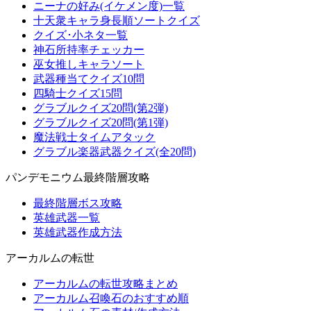
ニーナの好み(イケメン度)一覧
十天衆キャラ身長順ソートクイズ
クイズ･小ネタ一覧
神石所持率チェッカー
巫女推しキャラソート
武器種当てクイズ10問
四騎士クイズ15問
グラブルクイズ20問(第2弾)
グラブルクイズ20問(第1弾)
魔法戦士タイムアタック
グラブル楽器武器クイズ(全20問)
パンデモニウム最終階層攻略
最終階層ボス攻略
英雄武器一覧
英雄武器作成方法
アーカルムの転世
アーカルムの転世攻略まとめ
アーカルム召喚石のおすすめ順