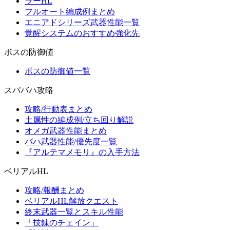
ラーHL
フルオート編成例まとめ
エニアドシリーズ武器性能一覧
覚醒システムのおすすめ強化先
ボスの防御値
ボスの防御値一覧
スパバハ攻略
攻略/行動表まとめ
土属性の編成例/立ち回り解説
オメガ武器性能まとめ
バハ武器性能/優先度一覧
『アルテマメモリ』の入手方法
ベリアルHL
攻略/報酬まとめ
ベリアルHL解放クエスト
終末武器一覧とスキル性能
「技錬のチェイン」