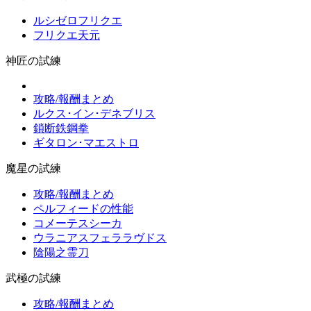
ルシゼロフリクエ
フリクエ天元
神匠の試練
攻略/報酬まとめ
ルクス･イン･デネブリス
鎖断鉄鋼拳
ギタロン･マエストロ
魔星の試練
攻略/報酬まとめ
ペルフィードの性能
コメーテスシーカ
ウラニアスフェララヴドス
陰陽之霊刀
武極の試練
攻略/報酬まとめ