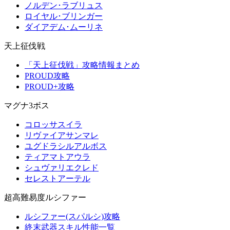
ノルデン･ラブリュス
ロイヤル･ブリンガー
ダイアデム･ムーリネ
天上征伐戦
「天上征伐戦」攻略情報まとめ
PROUD攻略
PROUD+攻略
マグナ3ボス
コロッサスイラ
リヴァイアサンマレ
ユグドラシルアルボス
ティアマトアウラ
シュヴァリエクレド
セレストアーテル
超高難易度ルシファー
ルシファー(スパルシ)攻略
終末武器スキル性能一覧