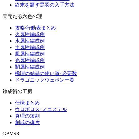
終末を齎す黒羽の入手方法
天元たる六色の理
攻略/行動表まとめ
火属性編成例
水属性編成例
土属性編成例
風属性編成例
光属性編成例
闇属性編成例
極理の結晶の使い道･必要数
ドラゴニックウェポン一覧
錬成術の工房
仕様まとめ
ウロボロス･ミニステル
真理の短剣
創成の魂片
GBVSR