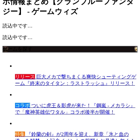
ボ情報まとめ【グランブルーファンタ
ジー】 - ゲームウィズ
読込中です…
読込中です…
ゲームを探す
リリース
巨大メカで撃ちまくる爽快シューティングゲ
ーム『終末のタイタン：ラストラッシュ』リリース！
コラボ
ついに虎王＆影虎が来た！『鋼嵐 - メカラシ』
で「魔神英雄伝ワタル」コラボ後半が開催！
特集
『鈴蘭の剣』が2周年を迎え、新章「氷と血の