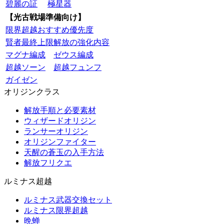
碧麗の証
極星器
【光古戦場準備向け】
限界超越おすすめ優先度
賢者最終上限解放の強化内容
マグナ編成
ゼウス編成
超越ソーン
超越フュンフ
ガイゼン
オリジンクラス
解放手順と必要素材
ウィザードオリジン
ランサーオリジン
オリジンファイター
天醒の蒼玉の入手方法
解放フリクエ
ルミナス超越
ルミナス武器交換セット
ルミナス限界超越
晩蝉