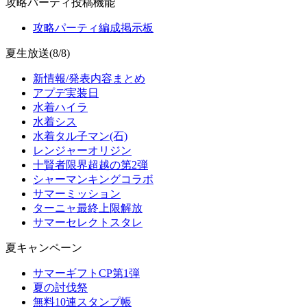
攻略パーティ投稿機能
攻略パーティ編成掲示板
夏生放送(8/8)
新情報/発表内容まとめ
アプデ実装日
水着ハイラ
水着シス
水着タル子マン(石)
レンジャーオリジン
十賢者限界超越の第2弾
シャーマンキングコラボ
サマーミッション
ターニャ最終上限解放
サマーセレクトスタレ
夏キャンペーン
サマーギフトCP第1弾
夏の討伐祭
無料10連スタンプ帳