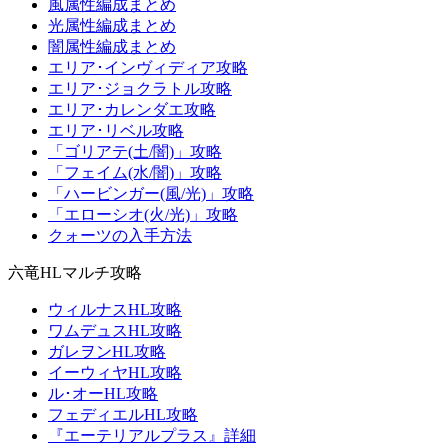
風属性編成まとめ
光属性編成まとめ
闇属性編成まとめ
エリア･インヴィディア攻略
エリア･ジョクラトル攻略
エリア･カレンダエ攻略
エリア･リベル攻略
「ゴリアテ(土/闇)」攻略
「フェイム(水/闇)」攻略
「ハービンガー(風/光)」攻略
「エローシオ(火/光)」攻略
クォーツの入手方法
六竜HLマルチ攻略
ウィルナスHL攻略
ワムデュスHL攻略
ガレヲンHL攻略
イーウィヤHL攻略
ル･オーHL攻略
フェディエルHL攻略
『エーテリアルプラス』詳細