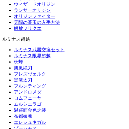
ウィザードオリジン
ランサーオリジン
オリジンファイター
天醒の蒼玉の入手方法
解放フリクエ
ルミナス超越
ルミナス武器交換セット
ルミナス限界超越
晩蝉
凱風絶刀
フレズヴェルク
黒漆太刀
フルンティング
アンドロメダ
ロムフェーヤ
ムルシエラゴ
温羅面金色之装
布都御魂
エレシュキガル
ゾーシモス