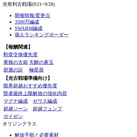
光有利古戦場(9/21~9/28)
開催情報/変更点
3500万編成
SWARM編成
個人ランキングボーダー
【報酬関連】
勲章交換優先度
果報の古箱
天醒の蒼玉
碧麗の証
極星器
【光古戦場準備向け】
限界超越おすすめ優先度
賢者最終上限解放の強化内容
マグナ編成
ゼウス編成
超越ソーン
超越フュンフ
ガイゼン
オリジンクラス
解放手順と必要素材