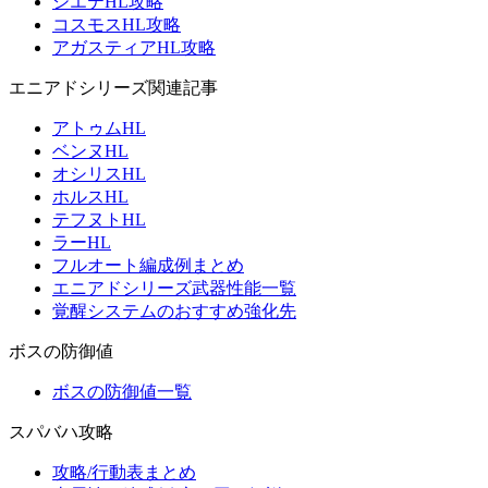
シエテHL攻略
コスモスHL攻略
アガスティアHL攻略
エニアドシリーズ関連記事
アトゥムHL
ベンヌHL
オシリスHL
ホルスHL
テフヌトHL
ラーHL
フルオート編成例まとめ
エニアドシリーズ武器性能一覧
覚醒システムのおすすめ強化先
ボスの防御値
ボスの防御値一覧
スパバハ攻略
攻略/行動表まとめ