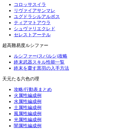
コロッサスイラ
リヴァイアサンマレ
ユグドラシルアルボス
ティアマトアウラ
シュヴァリエクレド
セレストアーテル
超高難易度ルシファー
ルシファー(スパルシ)攻略
終末武器スキル性能一覧
終末を齎す黒羽の入手方法
天元たる六色の理
攻略/行動表まとめ
火属性編成例
水属性編成例
土属性編成例
風属性編成例
光属性編成例
闇属性編成例