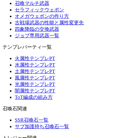
召喚マルチ武器
セラフィックウェポン
オメガウェポンの作り方
古戦場武器の性能と属性変更先
四象降臨の交換武器
ジョブ専用武器一覧
テンプレパーティ一覧
火属性テンプレPT
水属性テンプレPT
土属性テンプレPT
風属性テンプレPT
光属性テンプレPT
闇属性テンプレPT
ToT編成の組み方
召喚石関連
SSR召喚石一覧
サブ加護持ち召喚石一覧
トレジャー関連