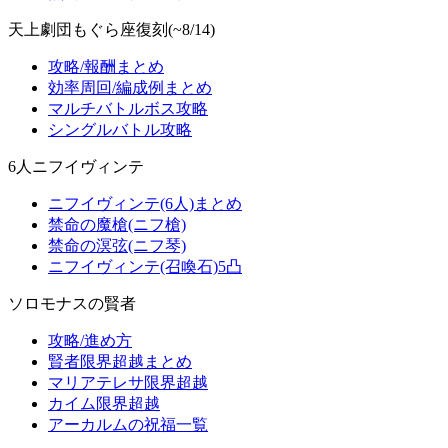
天上劇団もぐら座復刻(~8/14)
攻略/報酬まとめ
効率周回/編成例まとめ
マルチバトルボス攻略
シングルバトル攻略
6人ニフイヴィンテ
ニフイヴィンテ(6人)まとめ
禁命の魔槍(ニフ槍)
禁命の溟弦(ニフ琴)
ニフイヴィンテ(召喚石)5凸
ソロモナスの賢者
攻略/進め方
賢者限界超越まとめ
マリアテレサ限界超越
カイム限界超越
アーカルムの祝福一覧