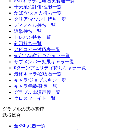
SSRキャラ/召喚石実装順一覧
十天衆の評価/性能一覧
かばう/ダメカ持ち一覧
クリア/マウント持ち一覧
ディスペル持ち一覧
追撃持ち一覧
トレハン持ち一覧
刻印持ち一覧
アビコピー対応表一覧
確定DA/確定TAキャラ一覧
サブメンバー効果キャラ一覧
0ターンアビリティ持ちキャラ一覧
最終キャラ/召喚石一覧
キャラ/ジョブスキン一覧
キャラ年齢/身長一覧
グラブル出演声優一覧
クロスフェイト一覧
グラブルの武器関連
武器総合
全SSR武器一覧