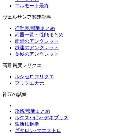
エルモート最終
ヴェルサシア関連記事
行動表/報酬まとめ
武器一覧・性能まとめ
崩焉のアンクレット
越達のアンクレット
竟極のアンクレット
高難易度フリクエ
ルシゼロフリクエ
フリクエ天元
神匠の試練
攻略/報酬まとめ
ルクス･イン･デネブリス
鎖断鉄鋼拳
ギタロン･マエストロ