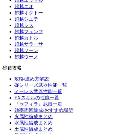
超越エッセル
超越ニオ
超越オクトー
超越シエテ
超越シス
超越フュンフ
超越カトル
超越サラーサ
超越ソーン
超越ウーノ
砂箱攻略
攻略/進め方解説
礎シリーズ武器性能一覧
ミーレス武器性能一覧
EXスキルの性能一覧
『セフィラ』武器一覧
効率周回編成/おすすめ場所
火属性編成まとめ
水属性編成まとめ
土属性編成まとめ