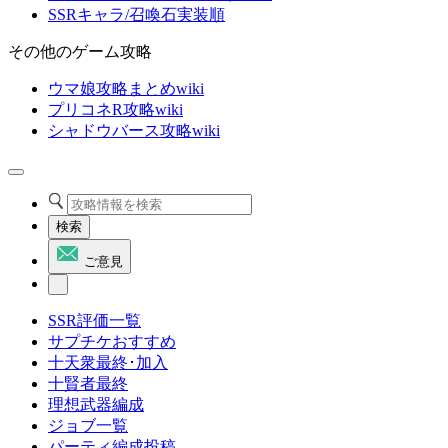
SSRキャラ/召喚石実装順
その他のゲーム攻略
ウマ娘攻略まとめwiki
プリコネR攻略wiki
シャドウバース攻略wiki
検索
ご意見
SSR評価一覧
サプチケおすすめ
十天衆最終･加入
十賢者最終
理想武器編成
ジョブ一覧
パーティ編成投稿