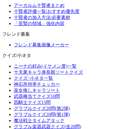
アーカルム十賢者まとめ
十賢者評価一覧/おすすめ優先度
十賢者の加入方法/必要素材
「至賢の領域」強化内容
フレンド募集
フレンド募集画像メーカー
クイズ/小ネタ
ニーナの好み(イケメン度)一覧
十天衆キャラ身長順ソートクイズ
クイズ･小ネタ一覧
神石所持率チェッカー
巫女推しキャラソート
武器種当てクイズ10問
四騎士クイズ15問
グラブルクイズ20問(第2弾)
グラブルクイズ20問(第1弾)
魔法戦士タイムアタック
グラブル楽器武器クイズ(全20問)