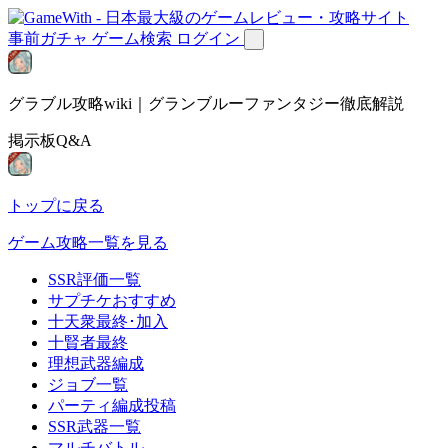
事前ガチャ
ゲーム検索
ログイン
グラブル攻略wiki｜グランブルーファンタジー徹底解説
掲示板Q&A
トップに戻る
ゲーム攻略一覧を見る
SSR評価一覧
サプチケおすすめ
十天衆最終･加入
十賢者最終
理想武器編成
ジョブ一覧
パーティ編成投稿
SSR武器一覧
マルチバトル