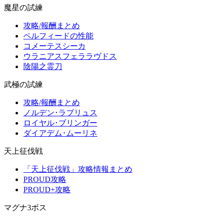
魔星の試練
攻略/報酬まとめ
ペルフィードの性能
コメーテスシーカ
ウラニアスフェララヴドス
陰陽之霊刀
武極の試練
攻略/報酬まとめ
ノルデン･ラブリュス
ロイヤル･ブリンガー
ダイアデム･ムーリネ
天上征伐戦
「天上征伐戦」攻略情報まとめ
PROUD攻略
PROUD+攻略
マグナ3ボス