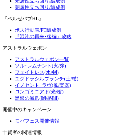
光属性立ち回り/編成例
闇属性立ち回り/編成例
『ベルゼバブHL』
ボス行動表/PT編成例
『混沌の再来･後編』攻略
アストラルウェポン
アストラルウェポン一覧
ソル･レムナント(火/斧)
フェイトレス(水/剣)
ユグドラシルブランチ(土/杖)
イノセント･ラヴ(風/楽器)
ロンゴミニアド(光/槍)
黒銀の滅爪(闇/格闘)
開催中のキャンペーン
モバフェス開催情報
十賢者の関連情報