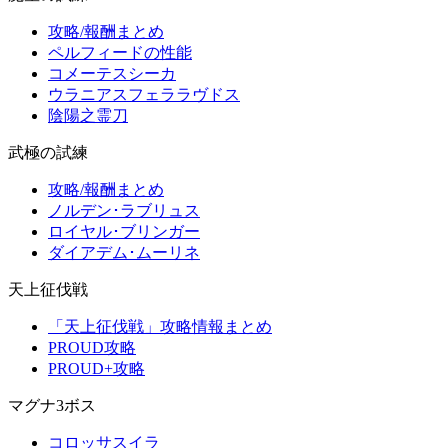
攻略/報酬まとめ
ペルフィードの性能
コメーテスシーカ
ウラニアスフェララヴドス
陰陽之霊刀
武極の試練
攻略/報酬まとめ
ノルデン･ラブリュス
ロイヤル･ブリンガー
ダイアデム･ムーリネ
天上征伐戦
「天上征伐戦」攻略情報まとめ
PROUD攻略
PROUD+攻略
マグナ3ボス
コロッサスイラ