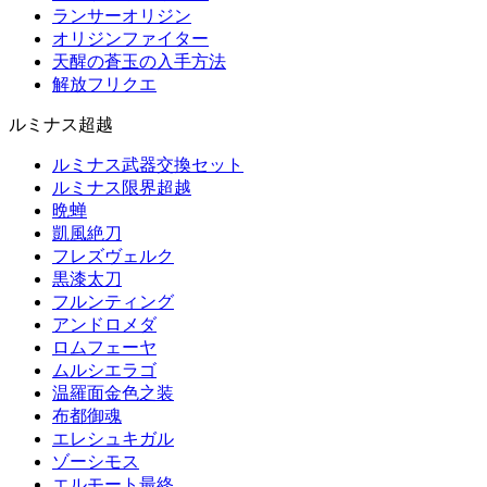
ランサーオリジン
オリジンファイター
天醒の蒼玉の入手方法
解放フリクエ
ルミナス超越
ルミナス武器交換セット
ルミナス限界超越
晩蝉
凱風絶刀
フレズヴェルク
黒漆太刀
フルンティング
アンドロメダ
ロムフェーヤ
ムルシエラゴ
温羅面金色之装
布都御魂
エレシュキガル
ゾーシモス
エルモート最終