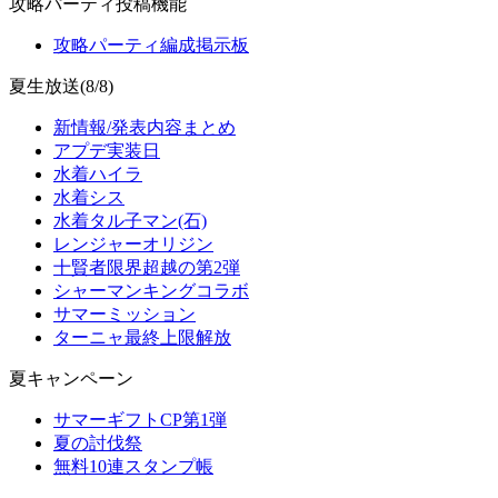
攻略パーティ投稿機能
攻略パーティ編成掲示板
夏生放送(8/8)
新情報/発表内容まとめ
アプデ実装日
水着ハイラ
水着シス
水着タル子マン(石)
レンジャーオリジン
十賢者限界超越の第2弾
シャーマンキングコラボ
サマーミッション
ターニャ最終上限解放
夏キャンペーン
サマーギフトCP第1弾
夏の討伐祭
無料10連スタンプ帳