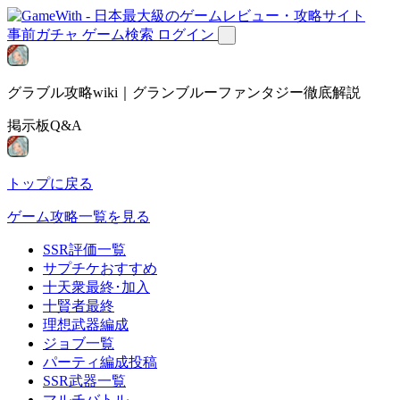
事前ガチャ
ゲーム検索
ログイン
グラブル攻略wiki｜グランブルーファンタジー徹底解説
掲示板Q&A
トップに戻る
ゲーム攻略一覧を見る
SSR評価一覧
サプチケおすすめ
十天衆最終･加入
十賢者最終
理想武器編成
ジョブ一覧
パーティ編成投稿
SSR武器一覧
マルチバトル