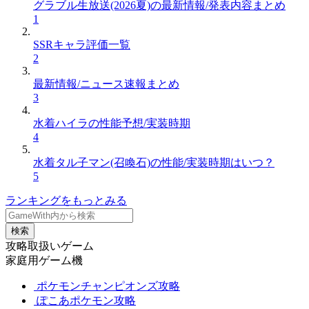
グラブル生放送(2026夏)の最新情報/発表内容まとめ
1
SSRキャラ評価一覧
2
最新情報/ニュース速報まとめ
3
水着ハイラの性能予想/実装時期
4
水着タル子マン(召喚石)の性能/実装時期はいつ？
5
ランキングをもっとみる
検索
攻略取扱いゲーム
家庭用ゲーム機
ポケモンチャンピオンズ攻略
ぽこあポケモン攻略