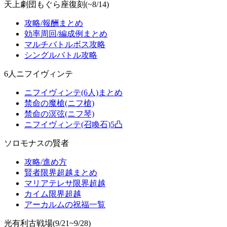
天上劇団もぐら座復刻(~8/14)
攻略/報酬まとめ
効率周回/編成例まとめ
マルチバトルボス攻略
シングルバトル攻略
6人ニフイヴィンテ
ニフイヴィンテ(6人)まとめ
禁命の魔槍(ニフ槍)
禁命の溟弦(ニフ琴)
ニフイヴィンテ(召喚石)5凸
ソロモナスの賢者
攻略/進め方
賢者限界超越まとめ
マリアテレサ限界超越
カイム限界超越
アーカルムの祝福一覧
光有利古戦場(9/21~9/28)