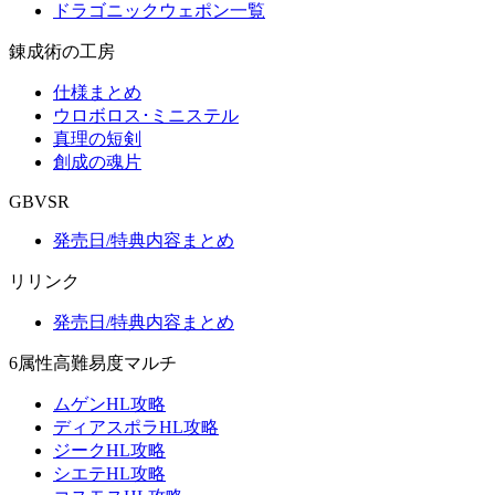
ドラゴニックウェポン一覧
錬成術の工房
仕様まとめ
ウロボロス･ミニステル
真理の短剣
創成の魂片
GBVSR
発売日/特典内容まとめ
リリンク
発売日/特典内容まとめ
6属性高難易度マルチ
ムゲンHL攻略
ディアスポラHL攻略
ジークHL攻略
シエテHL攻略