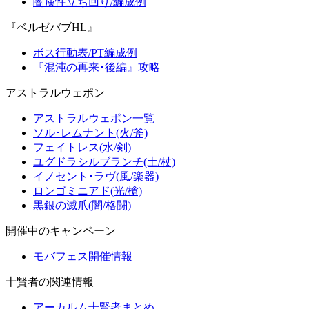
闇属性立ち回り/編成例
『ベルゼバブHL』
ボス行動表/PT編成例
『混沌の再来･後編』攻略
アストラルウェポン
アストラルウェポン一覧
ソル･レムナント(火/斧)
フェイトレス(水/剣)
ユグドラシルブランチ(土/杖)
イノセント･ラヴ(風/楽器)
ロンゴミニアド(光/槍)
黒銀の滅爪(闇/格闘)
開催中のキャンペーン
モバフェス開催情報
十賢者の関連情報
アーカルム十賢者まとめ