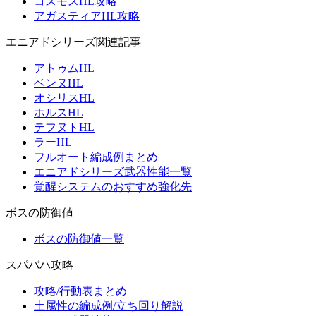
コスモスHL攻略
アガスティアHL攻略
エニアドシリーズ関連記事
アトゥムHL
ベンヌHL
オシリスHL
ホルスHL
テフヌトHL
ラーHL
フルオート編成例まとめ
エニアドシリーズ武器性能一覧
覚醒システムのおすすめ強化先
ボスの防御値
ボスの防御値一覧
スパバハ攻略
攻略/行動表まとめ
土属性の編成例/立ち回り解説