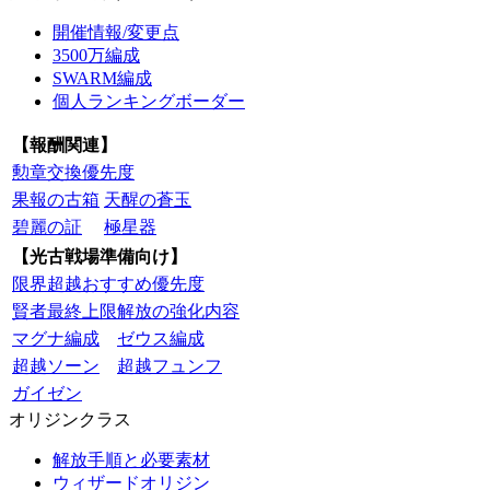
開催情報/変更点
3500万編成
SWARM編成
個人ランキングボーダー
【報酬関連】
勲章交換優先度
果報の古箱
天醒の蒼玉
碧麗の証
極星器
【光古戦場準備向け】
限界超越おすすめ優先度
賢者最終上限解放の強化内容
マグナ編成
ゼウス編成
超越ソーン
超越フュンフ
ガイゼン
オリジンクラス
解放手順と必要素材
ウィザードオリジン