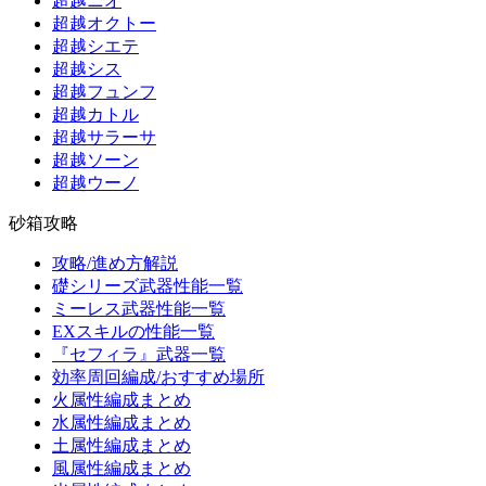
超越ニオ
超越オクトー
超越シエテ
超越シス
超越フュンフ
超越カトル
超越サラーサ
超越ソーン
超越ウーノ
砂箱攻略
攻略/進め方解説
礎シリーズ武器性能一覧
ミーレス武器性能一覧
EXスキルの性能一覧
『セフィラ』武器一覧
効率周回編成/おすすめ場所
火属性編成まとめ
水属性編成まとめ
土属性編成まとめ
風属性編成まとめ