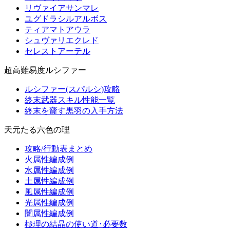
リヴァイアサンマレ
ユグドラシルアルボス
ティアマトアウラ
シュヴァリエクレド
セレストアーテル
超高難易度ルシファー
ルシファー(スパルシ)攻略
終末武器スキル性能一覧
終末を齎す黒羽の入手方法
天元たる六色の理
攻略/行動表まとめ
火属性編成例
水属性編成例
土属性編成例
風属性編成例
光属性編成例
闇属性編成例
極理の結晶の使い道･必要数