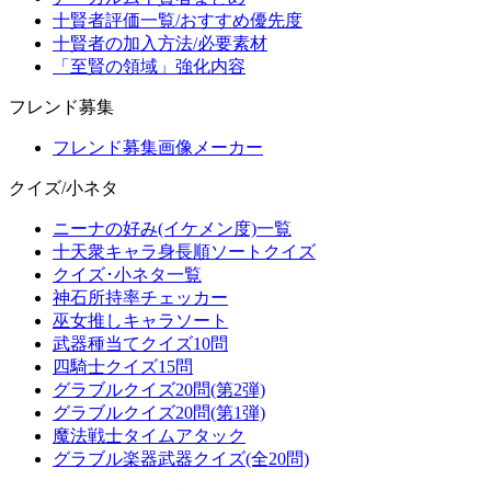
十賢者評価一覧/おすすめ優先度
十賢者の加入方法/必要素材
「至賢の領域」強化内容
フレンド募集
フレンド募集画像メーカー
クイズ/小ネタ
ニーナの好み(イケメン度)一覧
十天衆キャラ身長順ソートクイズ
クイズ･小ネタ一覧
神石所持率チェッカー
巫女推しキャラソート
武器種当てクイズ10問
四騎士クイズ15問
グラブルクイズ20問(第2弾)
グラブルクイズ20問(第1弾)
魔法戦士タイムアタック
グラブル楽器武器クイズ(全20問)