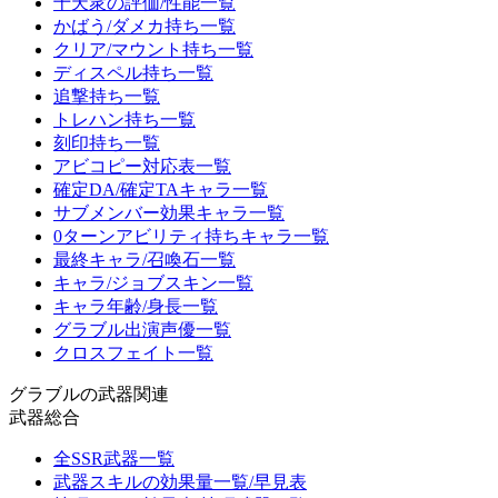
十天衆の評価/性能一覧
かばう/ダメカ持ち一覧
クリア/マウント持ち一覧
ディスペル持ち一覧
追撃持ち一覧
トレハン持ち一覧
刻印持ち一覧
アビコピー対応表一覧
確定DA/確定TAキャラ一覧
サブメンバー効果キャラ一覧
0ターンアビリティ持ちキャラ一覧
最終キャラ/召喚石一覧
キャラ/ジョブスキン一覧
キャラ年齢/身長一覧
グラブル出演声優一覧
クロスフェイト一覧
グラブルの武器関連
武器総合
全SSR武器一覧
武器スキルの効果量一覧/早見表