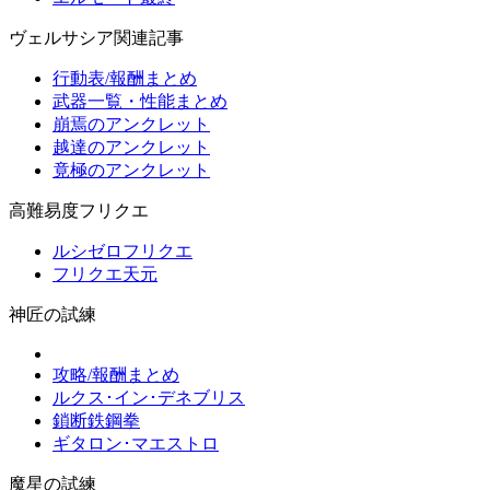
ヴェルサシア関連記事
行動表/報酬まとめ
武器一覧・性能まとめ
崩焉のアンクレット
越達のアンクレット
竟極のアンクレット
高難易度フリクエ
ルシゼロフリクエ
フリクエ天元
神匠の試練
攻略/報酬まとめ
ルクス･イン･デネブリス
鎖断鉄鋼拳
ギタロン･マエストロ
魔星の試練