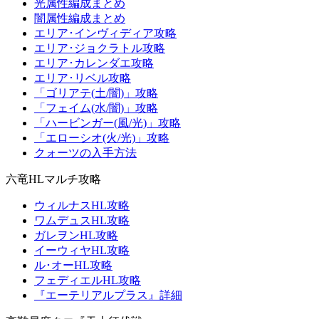
光属性編成まとめ
闇属性編成まとめ
エリア･インヴィディア攻略
エリア･ジョクラトル攻略
エリア･カレンダエ攻略
エリア･リベル攻略
「ゴリアテ(土/闇)」攻略
「フェイム(水/闇)」攻略
「ハービンガー(風/光)」攻略
「エローシオ(火/光)」攻略
クォーツの入手方法
六竜HLマルチ攻略
ウィルナスHL攻略
ワムデュスHL攻略
ガレヲンHL攻略
イーウィヤHL攻略
ル･オーHL攻略
フェディエルHL攻略
『エーテリアルプラス』詳細