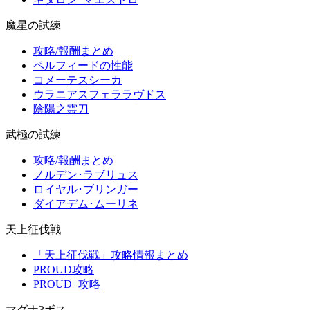
魔星の試練
攻略/報酬まとめ
ペルフィードの性能
コメーテスシーカ
ウラニアスフェララヴドス
陰陽之霊刀
武極の試練
攻略/報酬まとめ
ノルデン･ラブリュス
ロイヤル･ブリンガー
ダイアデム･ムーリネ
天上征伐戦
「天上征伐戦」攻略情報まとめ
PROUD攻略
PROUD+攻略
マグナ3ボス