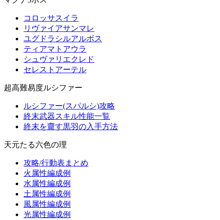
コロッサスイラ
リヴァイアサンマレ
ユグドラシルアルボス
ティアマトアウラ
シュヴァリエクレド
セレストアーテル
超高難易度ルシファー
ルシファー(スパルシ)攻略
終末武器スキル性能一覧
終末を齎す黒羽の入手方法
天元たる六色の理
攻略/行動表まとめ
火属性編成例
水属性編成例
土属性編成例
風属性編成例
光属性編成例