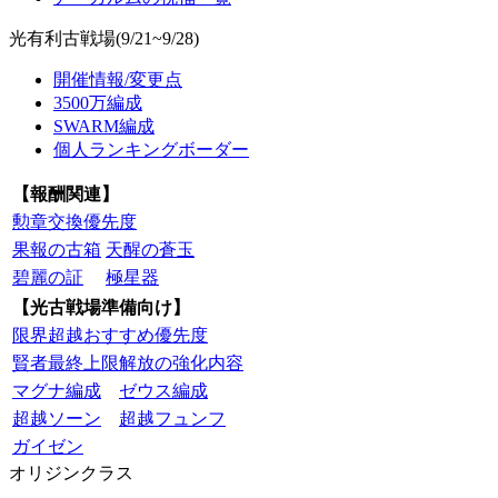
光有利古戦場(9/21~9/28)
開催情報/変更点
3500万編成
SWARM編成
個人ランキングボーダー
【報酬関連】
勲章交換優先度
果報の古箱
天醒の蒼玉
碧麗の証
極星器
【光古戦場準備向け】
限界超越おすすめ優先度
賢者最終上限解放の強化内容
マグナ編成
ゼウス編成
超越ソーン
超越フュンフ
ガイゼン
オリジンクラス