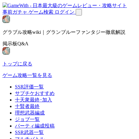
事前ガチャ
ゲーム検索
ログイン
グラブル攻略wiki｜グランブルーファンタジー徹底解説
掲示板Q&A
トップに戻る
ゲーム攻略一覧を見る
SSR評価一覧
サプチケおすすめ
十天衆最終･加入
十賢者最終
理想武器編成
ジョブ一覧
パーティ編成投稿
SSR武器一覧
マルチバトル