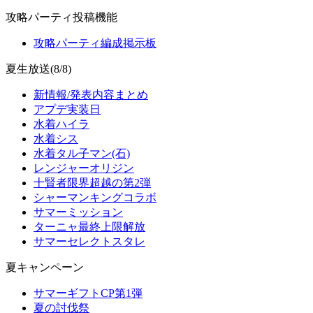
攻略パーティ投稿機能
攻略パーティ編成掲示板
夏生放送(8/8)
新情報/発表内容まとめ
アプデ実装日
水着ハイラ
水着シス
水着タル子マン(石)
レンジャーオリジン
十賢者限界超越の第2弾
シャーマンキングコラボ
サマーミッション
ターニャ最終上限解放
サマーセレクトスタレ
夏キャンペーン
サマーギフトCP第1弾
夏の討伐祭