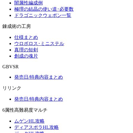
闇属性編成例
極理の結晶の使い道･必要数
ドラゴニックウェポン一覧
錬成術の工房
仕様まとめ
ウロボロス･ミニステル
真理の短剣
創成の魂片
GBVSR
発売日/特典内容まとめ
リリンク
発売日/特典内容まとめ
6属性高難易度マルチ
ムゲンHL攻略
ディアスポラHL攻略