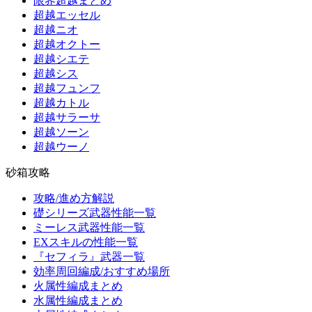
限界超越まとめ
超越エッセル
超越ニオ
超越オクトー
超越シエテ
超越シス
超越フュンフ
超越カトル
超越サラーサ
超越ソーン
超越ウーノ
砂箱攻略
攻略/進め方解説
礎シリーズ武器性能一覧
ミーレス武器性能一覧
EXスキルの性能一覧
『セフィラ』武器一覧
効率周回編成/おすすめ場所
火属性編成まとめ
水属性編成まとめ