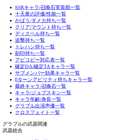
SSRキャラ/召喚石実装順一覧
十天衆の評価/性能一覧
かばう/ダメカ持ち一覧
クリア/マウント持ち一覧
ディスペル持ち一覧
追撃持ち一覧
トレハン持ち一覧
刻印持ち一覧
アビコピー対応表一覧
確定DA/確定TAキャラ一覧
サブメンバー効果キャラ一覧
0ターンアビリティ持ちキャラ一覧
最終キャラ/召喚石一覧
キャラ/ジョブスキン一覧
キャラ年齢/身長一覧
グラブル出演声優一覧
クロスフェイト一覧
グラブルの武器関連
武器総合