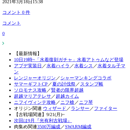
2021年3月18日15:38
コメント
0
件
コメント
0
【最新情報】
10日19時~「水着復刻ガチャ」水着アトゥムなど登場
アプデ実装日
／
水着ハイラ
／
水着シス
／
水着タル子マ
ン
レンジャーオリジン
／
シャーマンキングコラボ
サマーギフトCP
／
夏の討伐祭
／
スタンプ帳
ソロモナス攻略
／
賢者の限界超越
超越マリアテレサ
／
超越カイム
ニフイヴィンテ攻略
／
ニフ槍
／
ニフ琴
オリジン関連
ウィザード
／
ランサー
／
ファイター
【古戦場関連】9/21(月)~
次回は9月『光有利古戦場』
肉集め関連
3500万編成
／
SWARM編成