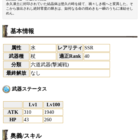
永久凍土に封印されていた結晶体は悠久の時を経て、禍々しき棍へと変異した。そ
こから放出されし絶対零度の輝きは、如何なる命の煌めきも一瞬のうちに凍結せし
めん。
基本情報
属性
水
レアリティ
SSR
武器種
杖
適正Rank
40
分類
六道武器(撃滅戦)
最終解放
なし
武器ステータス
Lv1
Lv100
ATK
310
1940
HP
43
260
奥義/スキル