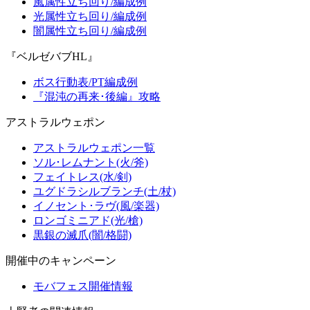
風属性立ち回り/編成例
光属性立ち回り/編成例
闇属性立ち回り/編成例
『ベルゼバブHL』
ボス行動表/PT編成例
『混沌の再来･後編』攻略
アストラルウェポン
アストラルウェポン一覧
ソル･レムナント(火/斧)
フェイトレス(水/剣)
ユグドラシルブランチ(土/杖)
イノセント･ラヴ(風/楽器)
ロンゴミニアド(光/槍)
黒銀の滅爪(闇/格闘)
開催中のキャンペーン
モバフェス開催情報