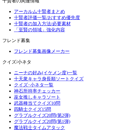
十賢者の関連情報
アーカルム十賢者まとめ
十賢者評価一覧/おすすめ優先度
十賢者の加入方法/必要素材
「至賢の領域」強化内容
フレンド募集
フレンド募集画像メーカー
クイズ/小ネタ
ニーナの好み(イケメン度)一覧
十天衆キャラ身長順ソートクイズ
クイズ･小ネタ一覧
神石所持率チェッカー
巫女推しキャラソート
武器種当てクイズ10問
四騎士クイズ15問
グラブルクイズ20問(第2弾)
グラブルクイズ20問(第1弾)
魔法戦士タイムアタック