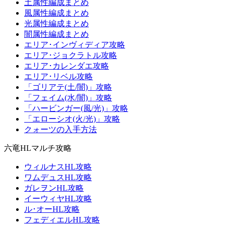
土属性編成まとめ
風属性編成まとめ
光属性編成まとめ
闇属性編成まとめ
エリア･インヴィディア攻略
エリア･ジョクラトル攻略
エリア･カレンダエ攻略
エリア･リベル攻略
「ゴリアテ(土/闇)」攻略
「フェイム(水/闇)」攻略
「ハービンガー(風/光)」攻略
「エローシオ(火/光)」攻略
クォーツの入手方法
六竜HLマルチ攻略
ウィルナスHL攻略
ワムデュスHL攻略
ガレヲンHL攻略
イーウィヤHL攻略
ル･オーHL攻略
フェディエルHL攻略