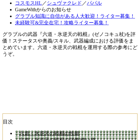
コスモスHL
／
シュヴァクレド
／
パパル
GameWithからのお知らせ
グラブル知識に自信がある人大歓迎！ライター募集！
未経験可&完全在宅！攻略ライター募集！
グラブルの武器『六道・氷逆天の戦棍』(ゼノコキュ杖)を評
価！ステータスや奥義/スキル、武器編成における評価をま
とめています。六道・氷逆天の戦棍を運用する際の参考にど
うぞ。
目次
六道・氷逆天の戦棍の性能
六道・氷逆天の戦棍の評価/使い道