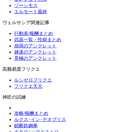
ゾーシモス
エルモート最終
ヴェルサシア関連記事
行動表/報酬まとめ
武器一覧・性能まとめ
崩焉のアンクレット
越達のアンクレット
竟極のアンクレット
高難易度フリクエ
ルシゼロフリクエ
フリクエ天元
神匠の試練
攻略/報酬まとめ
ルクス･イン･デネブリス
鎖断鉄鋼拳
ギタロン･マエストロ