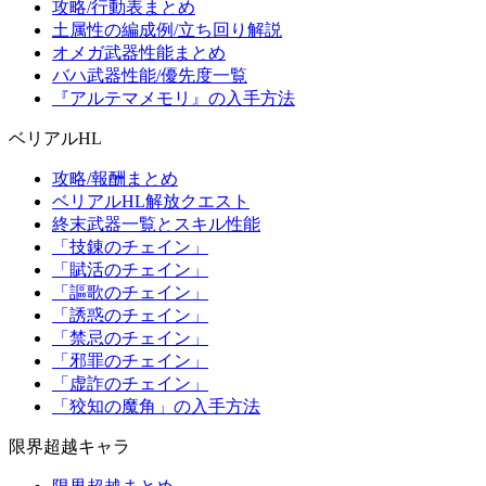
攻略/行動表まとめ
土属性の編成例/立ち回り解説
オメガ武器性能まとめ
バハ武器性能/優先度一覧
『アルテマメモリ』の入手方法
ベリアルHL
攻略/報酬まとめ
ベリアルHL解放クエスト
終末武器一覧とスキル性能
「技錬のチェイン」
「賦活のチェイン」
「謳歌のチェイン」
「誘惑のチェイン」
「禁忌のチェイン」
「邪罪のチェイン」
「虚詐のチェイン」
「狡知の魔角」の入手方法
限界超越キャラ