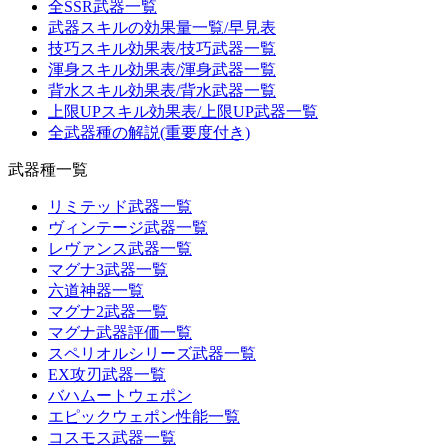
全SSR武器一覧
武器スキルの効果量一覧/早見表
技巧スキル効果表/技巧武器一覧
渾身スキル効果表/渾身武器一覧
背水スキル効果表/背水武器一覧
上限UPスキル効果表/上限UP武器一覧
全武器種の解説(重要度付き)
武器種一覧
リミテッド武器一覧
ヴィンテージ武器一覧
レヴァンス武器一覧
マグナ3武器一覧
六道神器一覧
マグナ2武器一覧
マグナ武器評価一覧
スペリオルシリーズ武器一覧
EX攻刃武器一覧
バハムートウェポン
エピックウェポン性能一覧
コスモス武器一覧