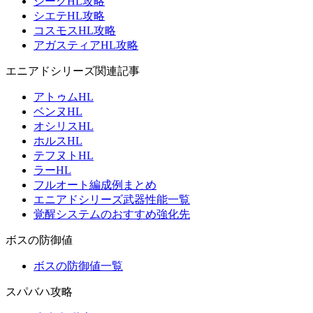
ジークHL攻略
シエテHL攻略
コスモスHL攻略
アガスティアHL攻略
エニアドシリーズ関連記事
アトゥムHL
ベンヌHL
オシリスHL
ホルスHL
テフヌトHL
ラーHL
フルオート編成例まとめ
エニアドシリーズ武器性能一覧
覚醒システムのおすすめ強化先
ボスの防御値
ボスの防御値一覧
スパバハ攻略