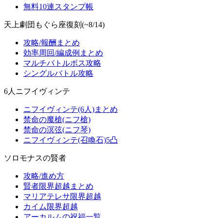
無料10連スタンプ帳
天上劇団もぐら座復刻(~8/14)
攻略/報酬まとめ
効率周回/編成例まとめ
マルチバトルボス攻略
シングルバトル攻略
6人ニフイヴィンテ
ニフイヴィンテ(6人)まとめ
禁命の魔槍(ニフ槍)
禁命の溟弦(ニフ琴)
ニフイヴィンテ(召喚石)5凸
ソロモナスの賢者
攻略/進め方
賢者限界超越まとめ
マリアテレサ限界超越
カイム限界超越
アーカルムの祝福一覧