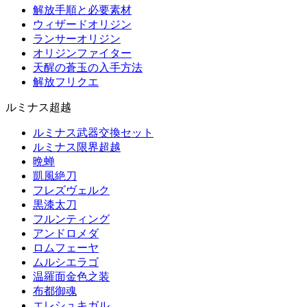
解放手順と必要素材
ウィザードオリジン
ランサーオリジン
オリジンファイター
天醒の蒼玉の入手方法
解放フリクエ
ルミナス超越
ルミナス武器交換セット
ルミナス限界超越
晩蝉
凱風絶刀
フレズヴェルク
黒漆太刀
フルンティング
アンドロメダ
ロムフェーヤ
ムルシエラゴ
温羅面金色之装
布都御魂
エレシュキガル