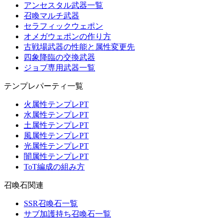
アンセスタル武器一覧
召喚マルチ武器
セラフィックウェポン
オメガウェポンの作り方
古戦場武器の性能と属性変更先
四象降臨の交換武器
ジョブ専用武器一覧
テンプレパーティ一覧
火属性テンプレPT
水属性テンプレPT
土属性テンプレPT
風属性テンプレPT
光属性テンプレPT
闇属性テンプレPT
ToT編成の組み方
召喚石関連
SSR召喚石一覧
サブ加護持ち召喚石一覧