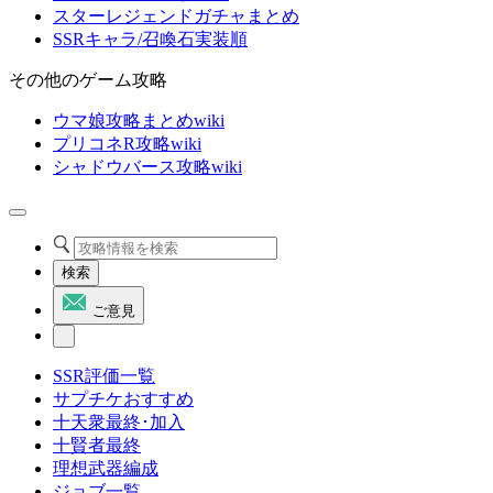
スターレジェンドガチャまとめ
SSRキャラ/召喚石実装順
その他のゲーム攻略
ウマ娘攻略まとめwiki
プリコネR攻略wiki
シャドウバース攻略wiki
検索
ご意見
SSR評価一覧
サプチケおすすめ
十天衆最終･加入
十賢者最終
理想武器編成
ジョブ一覧