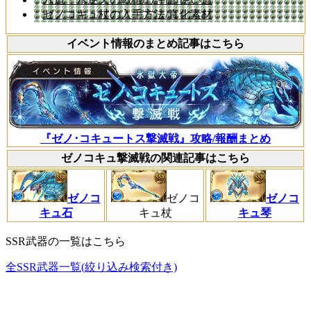
ゼノコキュ杖の入手方法/真化素材
イベント情報のまとめ記事はこちら
『ゼノ･コキュートス撃滅戦』攻略/報酬まとめ
ゼノコキュ撃滅戦の関連記事はこちら
ゼノコ
ゼノコ
ゼノコ
キュ石
キュ杖
キュ琴
SSR武器の一覧はこちら
全SSR武器一覧(絞り込み検索付き)