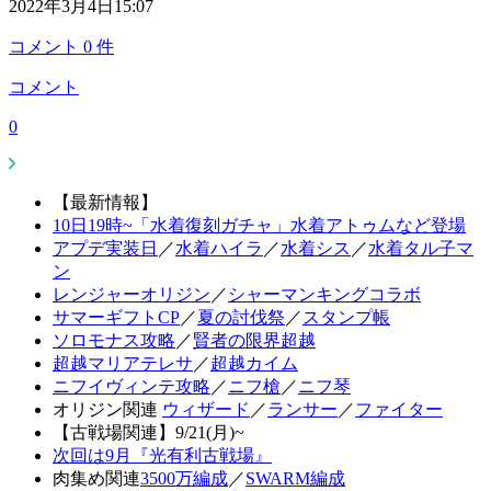
2022年3月4日15:07
コメント
0
件
コメント
0
【最新情報】
10日19時~「水着復刻ガチャ」水着アトゥムなど登場
アプデ実装日
／
水着ハイラ
／
水着シス
／
水着タル子マ
ン
レンジャーオリジン
／
シャーマンキングコラボ
サマーギフトCP
／
夏の討伐祭
／
スタンプ帳
ソロモナス攻略
／
賢者の限界超越
超越マリアテレサ
／
超越カイム
ニフイヴィンテ攻略
／
ニフ槍
／
ニフ琴
オリジン関連
ウィザード
／
ランサー
／
ファイター
【古戦場関連】9/21(月)~
次回は9月『光有利古戦場』
肉集め関連
3500万編成
／
SWARM編成