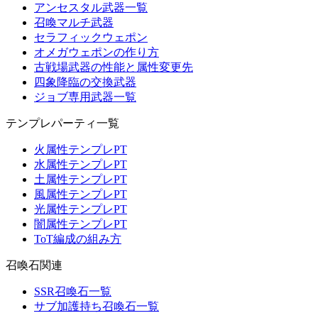
アンセスタル武器一覧
召喚マルチ武器
セラフィックウェポン
オメガウェポンの作り方
古戦場武器の性能と属性変更先
四象降臨の交換武器
ジョブ専用武器一覧
テンプレパーティ一覧
火属性テンプレPT
水属性テンプレPT
土属性テンプレPT
風属性テンプレPT
光属性テンプレPT
闇属性テンプレPT
ToT編成の組み方
召喚石関連
SSR召喚石一覧
サブ加護持ち召喚石一覧