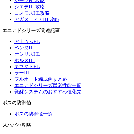
ジークHL攻略
シエテHL攻略
コスモスHL攻略
アガスティアHL攻略
エニアドシリーズ関連記事
アトゥムHL
ベンヌHL
オシリスHL
ホルスHL
テフヌトHL
ラーHL
フルオート編成例まとめ
エニアドシリーズ武器性能一覧
覚醒システムのおすすめ強化先
ボスの防御値
ボスの防御値一覧
スパバハ攻略