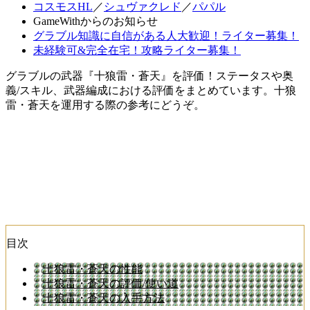
コスモスHL
／
シュヴァクレド
／
パパル
GameWithからのお知らせ
グラブル知識に自信がある人大歓迎！ライター募集！
未経験可&完全在宅！攻略ライター募集！
グラブルの武器『十狼雷・蒼天』を評価！ステータスや奥
義/スキル、武器編成における評価をまとめています。十狼
雷・蒼天を運用する際の参考にどうぞ。
目次
十狼雷・蒼天の性能
十狼雷・蒼天の評価/使い道
十狼雷・蒼天の入手方法