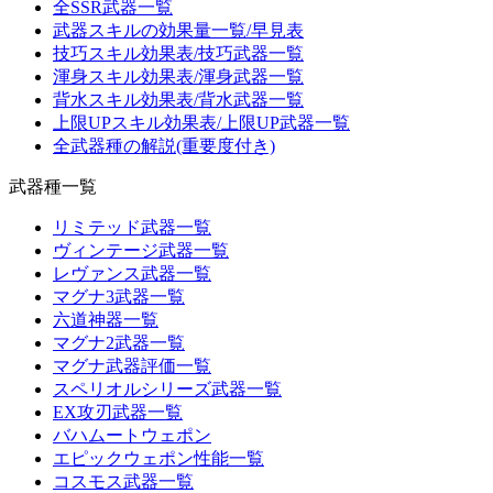
全SSR武器一覧
武器スキルの効果量一覧/早見表
技巧スキル効果表/技巧武器一覧
渾身スキル効果表/渾身武器一覧
背水スキル効果表/背水武器一覧
上限UPスキル効果表/上限UP武器一覧
全武器種の解説(重要度付き)
武器種一覧
リミテッド武器一覧
ヴィンテージ武器一覧
レヴァンス武器一覧
マグナ3武器一覧
六道神器一覧
マグナ2武器一覧
マグナ武器評価一覧
スペリオルシリーズ武器一覧
EX攻刃武器一覧
バハムートウェポン
エピックウェポン性能一覧
コスモス武器一覧