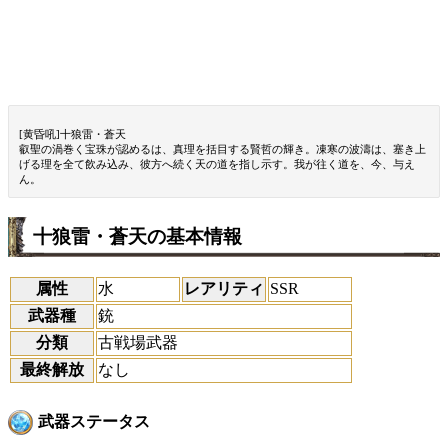
[黄昏吼]十狼雷・蒼天
叡聖の渦巻く宝珠が認めるは、真理を括目する賢哲の輝き。凍寒の波濤は、塞き上
げる理を全て飲み込み、彼方へ続く天の道を指し示す。我が往く道を、今、与え
ん。
十狼雷・蒼天の基本情報
属性
水
レアリティ
SSR
武器種
銃
分類
古戦場武器
最終解放
なし
武器ステータス