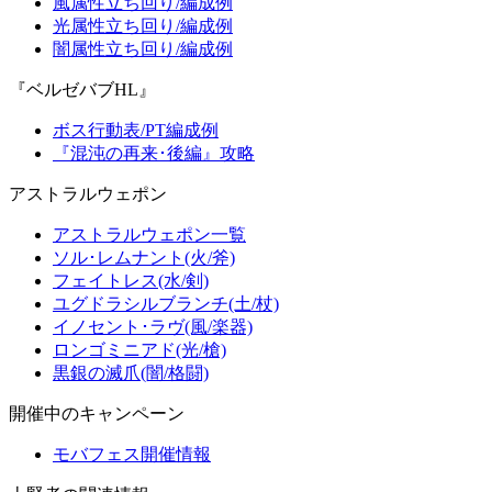
風属性立ち回り/編成例
光属性立ち回り/編成例
闇属性立ち回り/編成例
『ベルゼバブHL』
ボス行動表/PT編成例
『混沌の再来･後編』攻略
アストラルウェポン
アストラルウェポン一覧
ソル･レムナント(火/斧)
フェイトレス(水/剣)
ユグドラシルブランチ(土/杖)
イノセント･ラヴ(風/楽器)
ロンゴミニアド(光/槍)
黒銀の滅爪(闇/格闘)
開催中のキャンペーン
モバフェス開催情報