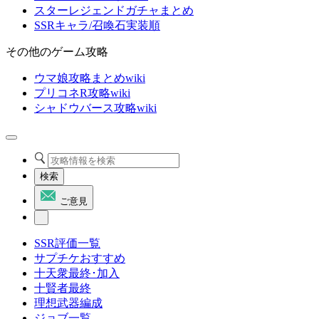
スターレジェンドガチャまとめ
SSRキャラ/召喚石実装順
その他のゲーム攻略
ウマ娘攻略まとめwiki
プリコネR攻略wiki
シャドウバース攻略wiki
検索
ご意見
SSR評価一覧
サプチケおすすめ
十天衆最終･加入
十賢者最終
理想武器編成
ジョブ一覧