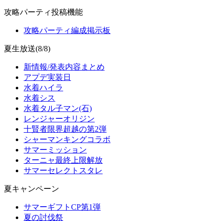
攻略パーティ投稿機能
攻略パーティ編成掲示板
夏生放送(8/8)
新情報/発表内容まとめ
アプデ実装日
水着ハイラ
水着シス
水着タル子マン(石)
レンジャーオリジン
十賢者限界超越の第2弾
シャーマンキングコラボ
サマーミッション
ターニャ最終上限解放
サマーセレクトスタレ
夏キャンペーン
サマーギフトCP第1弾
夏の討伐祭