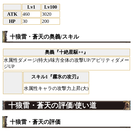
Lv1
Lv100
ATK
460
3020
HP
30
200
十狼雷・蒼天の奥義/スキル
奥義『十絶星駆++』
水属性ダメージ(特大)/味方全体の攻撃UP/アビリティダメー
ジUP
スキル1『霧氷の攻刃』
水属性キャラの攻撃力上昇(大)
十狼雷・蒼天の評価/使い道
十狼雷・蒼天の評価