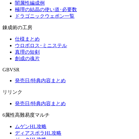
闇属性編成例
極理の結晶の使い道･必要数
ドラゴニックウェポン一覧
錬成術の工房
仕様まとめ
ウロボロス･ミニステル
真理の短剣
創成の魂片
GBVSR
発売日/特典内容まとめ
リリンク
発売日/特典内容まとめ
6属性高難易度マルチ
ムゲンHL攻略
ディアスポラHL攻略