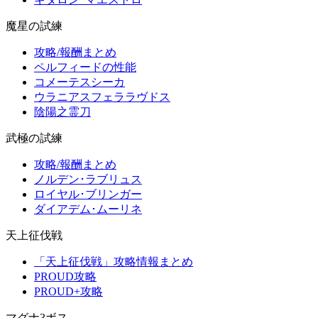
魔星の試練
攻略/報酬まとめ
ペルフィードの性能
コメーテスシーカ
ウラニアスフェララヴドス
陰陽之霊刀
武極の試練
攻略/報酬まとめ
ノルデン･ラブリュス
ロイヤル･ブリンガー
ダイアデム･ムーリネ
天上征伐戦
「天上征伐戦」攻略情報まとめ
PROUD攻略
PROUD+攻略
マグナ3ボス