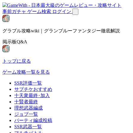
事前ガチャ
ゲーム検索
ログイン
グラブル攻略wiki｜グランブルーファンタジー徹底解説
掲示板Q&A
トップに戻る
ゲーム攻略一覧を見る
SSR評価一覧
サプチケおすすめ
十天衆最終･加入
十賢者最終
理想武器編成
ジョブ一覧
パーティ編成投稿
SSR武器一覧
マルチバトル