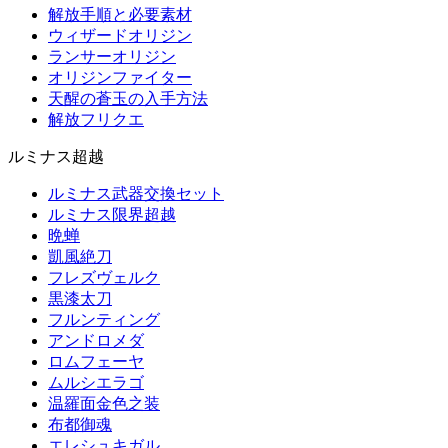
解放手順と必要素材
ウィザードオリジン
ランサーオリジン
オリジンファイター
天醒の蒼玉の入手方法
解放フリクエ
ルミナス超越
ルミナス武器交換セット
ルミナス限界超越
晩蝉
凱風絶刀
フレズヴェルク
黒漆太刀
フルンティング
アンドロメダ
ロムフェーヤ
ムルシエラゴ
温羅面金色之装
布都御魂
エレシュキガル