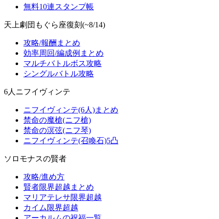
無料10連スタンプ帳
天上劇団もぐら座復刻(~8/14)
攻略/報酬まとめ
効率周回/編成例まとめ
マルチバトルボス攻略
シングルバトル攻略
6人ニフイヴィンテ
ニフイヴィンテ(6人)まとめ
禁命の魔槍(ニフ槍)
禁命の溟弦(ニフ琴)
ニフイヴィンテ(召喚石)5凸
ソロモナスの賢者
攻略/進め方
賢者限界超越まとめ
マリアテレサ限界超越
カイム限界超越
アーカルムの祝福一覧