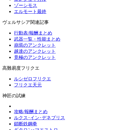
ゾーシモス
エルモート最終
ヴェルサシア関連記事
行動表/報酬まとめ
武器一覧・性能まとめ
崩焉のアンクレット
越達のアンクレット
竟極のアンクレット
高難易度フリクエ
ルシゼロフリクエ
フリクエ天元
神匠の試練
攻略/報酬まとめ
ルクス･イン･デネブリス
鎖断鉄鋼拳
ギタロン･マエストロ