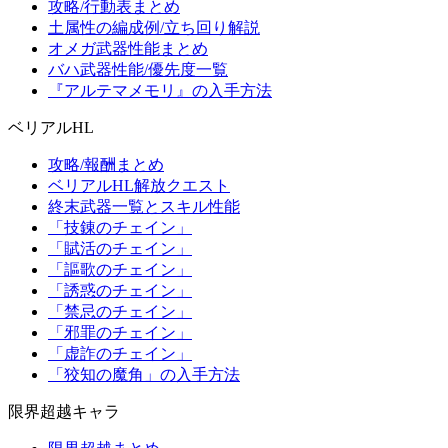
攻略/行動表まとめ
土属性の編成例/立ち回り解説
オメガ武器性能まとめ
バハ武器性能/優先度一覧
『アルテマメモリ』の入手方法
ベリアルHL
攻略/報酬まとめ
ベリアルHL解放クエスト
終末武器一覧とスキル性能
「技錬のチェイン」
「賦活のチェイン」
「謳歌のチェイン」
「誘惑のチェイン」
「禁忌のチェイン」
「邪罪のチェイン」
「虚詐のチェイン」
「狡知の魔角」の入手方法
限界超越キャラ