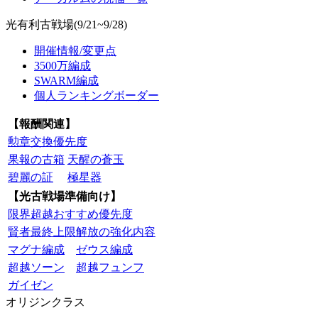
光有利古戦場(9/21~9/28)
開催情報/変更点
3500万編成
SWARM編成
個人ランキングボーダー
【報酬関連】
勲章交換優先度
果報の古箱
天醒の蒼玉
碧麗の証
極星器
【光古戦場準備向け】
限界超越おすすめ優先度
賢者最終上限解放の強化内容
マグナ編成
ゼウス編成
超越ソーン
超越フュンフ
ガイゼン
オリジンクラス