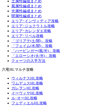
土属性編成まとめ
風属性編成まとめ
光属性編成まとめ
闇属性編成まとめ
エリア･インヴィディア攻略
エリア･ジョクラトル攻略
エリア･カレンダエ攻略
エリア･リベル攻略
「ゴリアテ(土/闇)」攻略
「フェイム(水/闇)」攻略
「ハービンガー(風/光)」攻略
「エローシオ(火/光)」攻略
クォーツの入手方法
六竜HLマルチ攻略
ウィルナスHL攻略
ワムデュスHL攻略
ガレヲンHL攻略
イーウィヤHL攻略
ル･オーHL攻略
フェディエルHL攻略