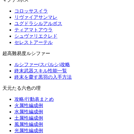
コロッサスイラ
リヴァイアサンマレ
ユグドラシルアルボス
ティアマトアウラ
シュヴァリエクレド
セレストアーテル
超高難易度ルシファー
ルシファー(スパルシ)攻略
終末武器スキル性能一覧
終末を齎す黒羽の入手方法
天元たる六色の理
攻略/行動表まとめ
火属性編成例
水属性編成例
土属性編成例
風属性編成例
光属性編成例