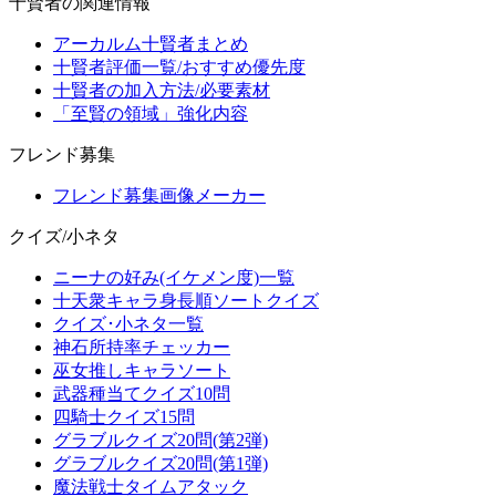
十賢者の関連情報
アーカルム十賢者まとめ
十賢者評価一覧/おすすめ優先度
十賢者の加入方法/必要素材
「至賢の領域」強化内容
フレンド募集
フレンド募集画像メーカー
クイズ/小ネタ
ニーナの好み(イケメン度)一覧
十天衆キャラ身長順ソートクイズ
クイズ･小ネタ一覧
神石所持率チェッカー
巫女推しキャラソート
武器種当てクイズ10問
四騎士クイズ15問
グラブルクイズ20問(第2弾)
グラブルクイズ20問(第1弾)
魔法戦士タイムアタック