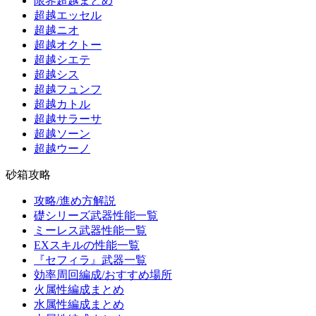
限界超越まとめ
超越エッセル
超越ニオ
超越オクトー
超越シエテ
超越シス
超越フュンフ
超越カトル
超越サラーサ
超越ソーン
超越ウーノ
砂箱攻略
攻略/進め方解説
礎シリーズ武器性能一覧
ミーレス武器性能一覧
EXスキルの性能一覧
『セフィラ』武器一覧
効率周回編成/おすすめ場所
火属性編成まとめ
水属性編成まとめ