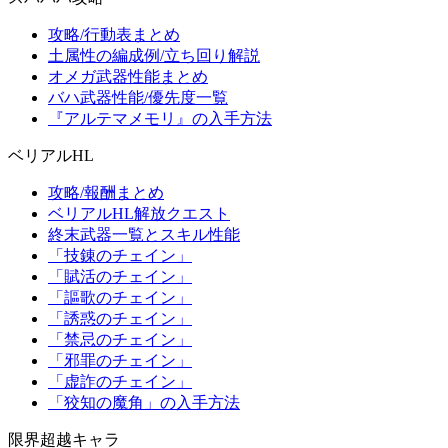
攻略/行動表まとめ
土属性の編成例/立ち回り解説
オメガ武器性能まとめ
バハ武器性能/優先度一覧
『アルテマメモリ』の入手方法
ベリアルHL
攻略/報酬まとめ
ベリアルHL解放クエスト
終末武器一覧とスキル性能
「技錬のチェイン」
「賦活のチェイン」
「謳歌のチェイン」
「誘惑のチェイン」
「禁忌のチェイン」
「邪罪のチェイン」
「虚詐のチェイン」
「狡知の魔角」の入手方法
限界超越キャラ