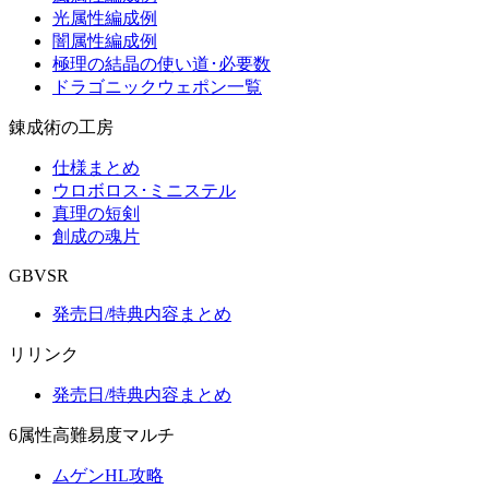
光属性編成例
闇属性編成例
極理の結晶の使い道･必要数
ドラゴニックウェポン一覧
錬成術の工房
仕様まとめ
ウロボロス･ミニステル
真理の短剣
創成の魂片
GBVSR
発売日/特典内容まとめ
リリンク
発売日/特典内容まとめ
6属性高難易度マルチ
ムゲンHL攻略