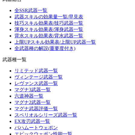
全SSR武器一覧
武器スキルの効果量一覧/早見表
技巧スキル効果表/技巧武器一覧
渾身スキル効果表/渾身武器一覧
背水スキル効果表/背水武器一覧
上限UPスキル効果表/上限UP武器一覧
全武器種の解説(重要度付き)
武器種一覧
リミテッド武器一覧
ヴィンテージ武器一覧
レヴァンス武器一覧
マグナ3武器一覧
六道神器一覧
マグナ2武器一覧
マグナ武器評価一覧
スペリオルシリーズ武器一覧
EX攻刃武器一覧
バハムートウェポン
エピックウェポン性能一覧