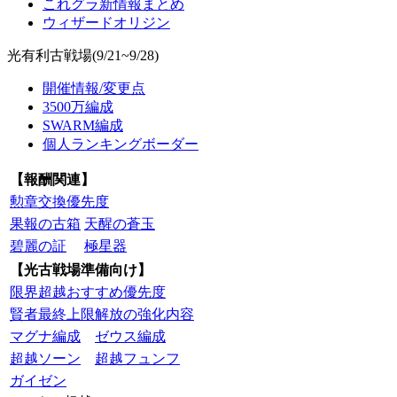
これグラ新情報まとめ
ウィザードオリジン
光有利古戦場(9/21~9/28)
開催情報/変更点
3500万編成
SWARM編成
個人ランキングボーダー
【報酬関連】
勲章交換優先度
果報の古箱
天醒の蒼玉
碧麗の証
極星器
【光古戦場準備向け】
限界超越おすすめ優先度
賢者最終上限解放の強化内容
マグナ編成
ゼウス編成
超越ソーン
超越フュンフ
ガイゼン