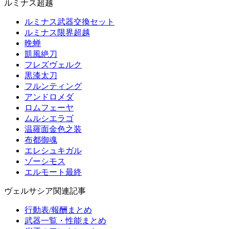
ルミナス超越
ルミナス武器交換セット
ルミナス限界超越
晩蝉
凱風絶刀
フレズヴェルク
黒漆太刀
フルンティング
アンドロメダ
ロムフェーヤ
ムルシエラゴ
温羅面金色之装
布都御魂
エレシュキガル
ゾーシモス
エルモート最終
ヴェルサシア関連記事
行動表/報酬まとめ
武器一覧・性能まとめ