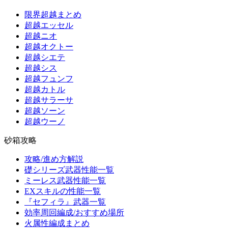
限界超越まとめ
超越エッセル
超越ニオ
超越オクトー
超越シエテ
超越シス
超越フュンフ
超越カトル
超越サラーサ
超越ソーン
超越ウーノ
砂箱攻略
攻略/進め方解説
礎シリーズ武器性能一覧
ミーレス武器性能一覧
EXスキルの性能一覧
『セフィラ』武器一覧
効率周回編成/おすすめ場所
火属性編成まとめ