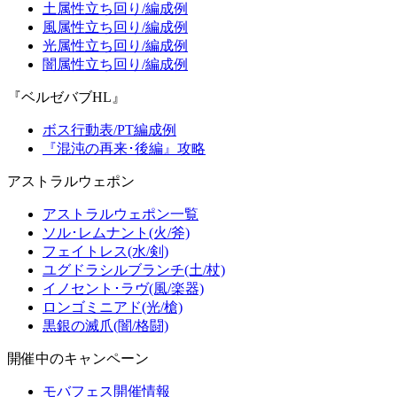
土属性立ち回り/編成例
風属性立ち回り/編成例
光属性立ち回り/編成例
闇属性立ち回り/編成例
『ベルゼバブHL』
ボス行動表/PT編成例
『混沌の再来･後編』攻略
アストラルウェポン
アストラルウェポン一覧
ソル･レムナント(火/斧)
フェイトレス(水/剣)
ユグドラシルブランチ(土/杖)
イノセント･ラヴ(風/楽器)
ロンゴミニアド(光/槍)
黒銀の滅爪(闇/格闘)
開催中のキャンペーン
モバフェス開催情報