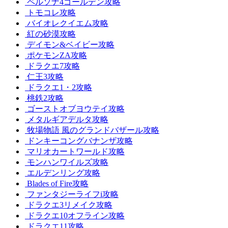
ペルソナ4ゴールデン攻略
トモコレ攻略
バイオレクイエム攻略
紅の砂漠攻略
デイモン&ベイビー攻略
ポケモンZA攻略
ドラクエ7攻略
仁王3攻略
ドラクエ1・2攻略
桃鉄2攻略
ゴーストオブヨウテイ攻略
メタルギアデルタ攻略
牧場物語 風のグランドバザール攻略
ドンキーコングバナンザ攻略
マリオカートワールド攻略
モンハンワイルズ攻略
エルデンリング攻略
Blades of Fire攻略
ファンタジーライフi攻略
ドラクエ3リメイク攻略
ドラクエ10オフライン攻略
ドラクエ11攻略