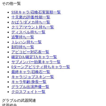
その他一覧
SSRキャラ/召喚石実装順一覧
十天衆の評価/性能一覧
かばう/ダメカ持ち一覧
クリア/マウント持ち一覧
ディスペル持ち一覧
追撃持ち一覧
トレハン持ち一覧
刻印持ち一覧
アビコピー対応表一覧
確定DA/確定TAキャラ一覧
サブメンバー効果キャラ一覧
0ターンアビリティ持ちキャラ一覧
最終キャラ/召喚石一覧
キャラ/ジョブスキン一覧
キャラ年齢/身長一覧
グラブル出演声優一覧
クロスフェイト一覧
グラブルの武器関連
武器総合