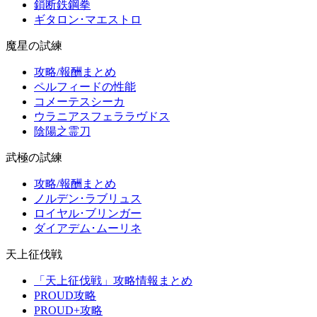
鎖断鉄鋼拳
ギタロン･マエストロ
魔星の試練
攻略/報酬まとめ
ペルフィードの性能
コメーテスシーカ
ウラニアスフェララヴドス
陰陽之霊刀
武極の試練
攻略/報酬まとめ
ノルデン･ラブリュス
ロイヤル･ブリンガー
ダイアデム･ムーリネ
天上征伐戦
「天上征伐戦」攻略情報まとめ
PROUD攻略
PROUD+攻略