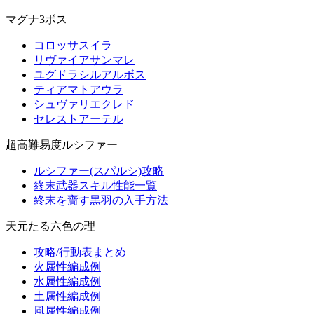
マグナ3ボス
コロッサスイラ
リヴァイアサンマレ
ユグドラシルアルボス
ティアマトアウラ
シュヴァリエクレド
セレストアーテル
超高難易度ルシファー
ルシファー(スパルシ)攻略
終末武器スキル性能一覧
終末を齎す黒羽の入手方法
天元たる六色の理
攻略/行動表まとめ
火属性編成例
水属性編成例
土属性編成例
風属性編成例