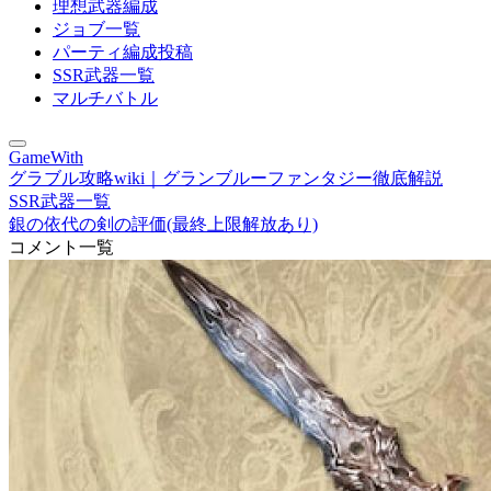
理想武器編成
ジョブ一覧
パーティ編成投稿
SSR武器一覧
マルチバトル
GameWith
グラブル攻略wiki｜グランブルーファンタジー徹底解説
SSR武器一覧
銀の依代の剣の評価(最終上限解放あり)
コメント一覧