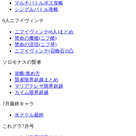
マルチバトルボス攻略
シングルバトル攻略
6人ニフイヴィンテ
ニフイヴィンテ(6人)まとめ
禁命の魔槍(ニフ槍)
禁命の溟弦(ニフ琴)
ニフイヴィンテ(召喚石)5凸
ソロモナスの賢者
攻略/進め方
賢者限界超越まとめ
マリアテレサ限界超越
カイム限界超越
7月最終キャラ
水ククル最終
これグラ7月号