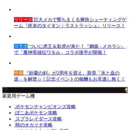
リリース
巨大メカで撃ちまくる爽快シューティングゲ
ーム『終末のタイタン：ラストラッシュ』リリース！
コラボ
ついに虎王＆影虎が来た！『鋼嵐 - メカラシ』
で「魔神英雄伝ワタル」コラボ後半が開催！
特集
『鈴蘭の剣』が2周年を迎え、新章「氷と血の
道」を解禁ッ！記念イベントの報酬もお見逃し無く！
攻略取扱いゲーム
家庭用ゲーム機
ポケモンチャンピオンズ攻略
ぽこあポケモン攻略
スプラレイダース攻略
時のオカリナ攻略