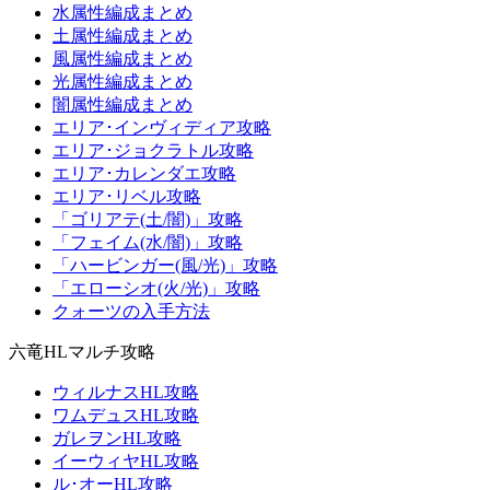
水属性編成まとめ
土属性編成まとめ
風属性編成まとめ
光属性編成まとめ
闇属性編成まとめ
エリア･インヴィディア攻略
エリア･ジョクラトル攻略
エリア･カレンダエ攻略
エリア･リベル攻略
「ゴリアテ(土/闇)」攻略
「フェイム(水/闇)」攻略
「ハービンガー(風/光)」攻略
「エローシオ(火/光)」攻略
クォーツの入手方法
六竜HLマルチ攻略
ウィルナスHL攻略
ワムデュスHL攻略
ガレヲンHL攻略
イーウィヤHL攻略
ル･オーHL攻略