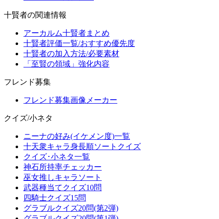
十賢者の関連情報
アーカルム十賢者まとめ
十賢者評価一覧/おすすめ優先度
十賢者の加入方法/必要素材
「至賢の領域」強化内容
フレンド募集
フレンド募集画像メーカー
クイズ/小ネタ
ニーナの好み(イケメン度)一覧
十天衆キャラ身長順ソートクイズ
クイズ･小ネタ一覧
神石所持率チェッカー
巫女推しキャラソート
武器種当てクイズ10問
四騎士クイズ15問
グラブルクイズ20問(第2弾)
グラブルクイズ20問(第1弾)