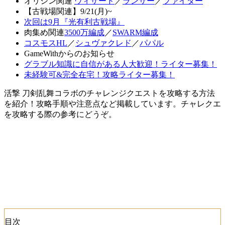
オリジン関連
ウィザード
／
ランサー
／
ファイター
【古戦場関連】9/21(月)~
次回は9月『光有利古戦場』
肉集め関連
3500万編成
／
SWARM編成
コスモスHL
／
シュヴァクレド
／
パパル
GameWithからのお知らせ
グラブル知識に自信がある人大歓迎！ライター募集！
未経験可&完全在宅！攻略ライター募集！
活撃 刀剣乱舞コラボのチャレンジクエストを攻略する方法
を紹介！攻略手順や注意点など掲載しています。チャレクエ
を攻略する際の参考にどうぞ。
目次