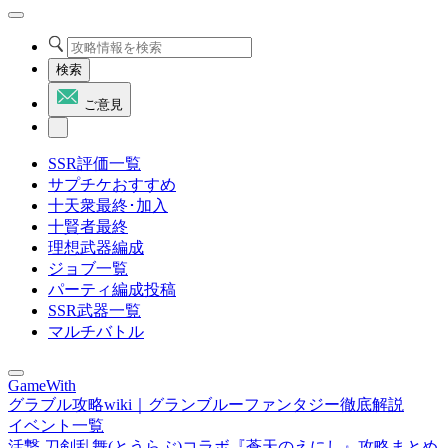
検索
ご意見
SSR評価一覧
サプチケおすすめ
十天衆最終･加入
十賢者最終
理想武器編成
ジョブ一覧
パーティ編成投稿
SSR武器一覧
マルチバトル
GameWith
グラブル攻略wiki｜グランブルーファンタジー徹底解説
イベント一覧
活撃 刀剣乱舞(とうらぶ)コラボ『蒼天のえにし』攻略まとめ