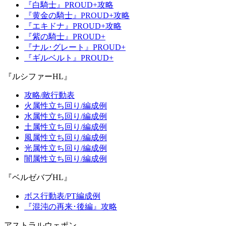
『白騎士』PROUD+攻略
『黄金の騎士』PROUD+攻略
『エキドナ』PROUD+攻略
『紫の騎士』PROUD+
『ナル･グレート』PROUD+
『ギルベルト』PROUD+
『ルシファーHL』
攻略/敵行動表
火属性立ち回り/編成例
水属性立ち回り/編成例
土属性立ち回り/編成例
風属性立ち回り/編成例
光属性立ち回り/編成例
闇属性立ち回り/編成例
『ベルゼバブHL』
ボス行動表/PT編成例
『混沌の再来･後編』攻略
アストラルウェポン