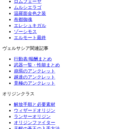
ロムフェーヤ
ムルシエラゴ
温羅面金色之装
布都御魂
エレシュキガル
ゾーシモス
エルモート最終
ヴェルサシア関連記事
行動表/報酬まとめ
武器一覧・性能まとめ
崩焉のアンクレット
越達のアンクレット
竟極のアンクレット
オリジンクラス
解放手順と必要素材
ウィザードオリジン
ランサーオリジン
オリジンファイター
天醒の蒼玉の入手方法