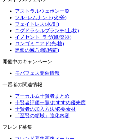
アストラルウェポン一覧
ソル･レムナント(火/斧)
フェイトレス(水/剣)
ユグドラシルブランチ(土/杖)
イノセント･ラヴ(風/楽器)
ロンゴミニアド(光/槍)
黒銀の滅爪(闇/格闘)
開催中のキャンペーン
モバフェス開催情報
十賢者の関連情報
アーカルム十賢者まとめ
十賢者評価一覧/おすすめ優先度
十賢者の加入方法/必要素材
「至賢の領域」強化内容
フレンド募集
フレンド募集画像メーカー