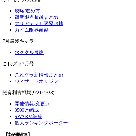
攻略/進め方
賢者限界超越まとめ
マリアテレサ限界超越
カイム限界超越
7月最終キャラ
水ククル最終
これグラ7月号
これグラ新情報まとめ
ウィザードオリジン
光有利古戦場(9/21~9/28)
開催情報/変更点
3500万編成
SWARM編成
個人ランキングボーダー
【報酬関連】