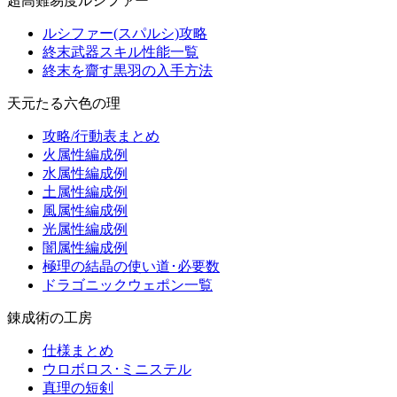
超高難易度ルシファー
ルシファー(スパルシ)攻略
終末武器スキル性能一覧
終末を齎す黒羽の入手方法
天元たる六色の理
攻略/行動表まとめ
火属性編成例
水属性編成例
土属性編成例
風属性編成例
光属性編成例
闇属性編成例
極理の結晶の使い道･必要数
ドラゴニックウェポン一覧
錬成術の工房
仕様まとめ
ウロボロス･ミニステル
真理の短剣