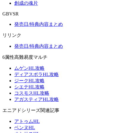
創成の魂片
GBVSR
発売日/特典内容まとめ
リリンク
発売日/特典内容まとめ
6属性高難易度マルチ
ムゲンHL攻略
ディアスポラHL攻略
ジークHL攻略
シエテHL攻略
コスモスHL攻略
アガスティアHL攻略
エニアドシリーズ関連記事
アトゥムHL
ベンヌHL