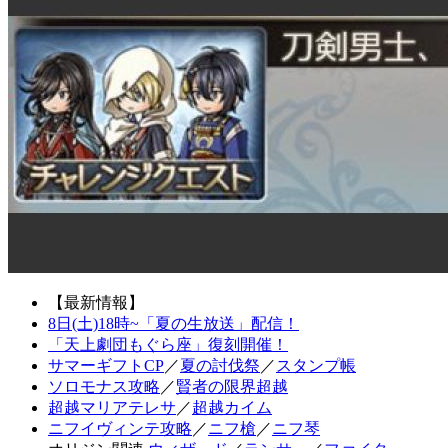
【最新情報】
8日(土)18時~「夏の生放送」配信！
「天上劇団もぐら座」復刻開催！
サマーギフトCP
／
夏の討伐祭
／
スタンプ帳
ソロモナス攻略
／
賢者の限界超越
超越マリアテレサ
／
超越カイム
ニフイヴィンテ攻略
／
ニフ槍
／
ニフ琴