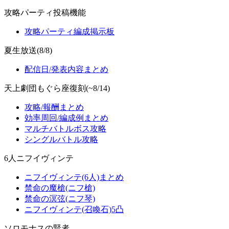
攻略パーティ投稿機能
攻略パーティ編成掲示板
夏生放送(8/8)
配信日/発表内容まとめ
天上劇団もぐら座復刻(~8/14)
攻略/報酬まとめ
効率周回/編成例まとめ
マルチバトルボス攻略
シングルバトル攻略
6人ニフイヴィンテ
ニフイヴィンテ(6人)まとめ
禁命の魔槍(ニフ槍)
禁命の溟弦(ニフ琴)
ニフイヴィンテ(召喚石)5凸
ソロモナスの賢者