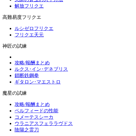
解放フリクエ
高難易度フリクエ
ルシゼロフリクエ
フリクエ天元
神匠の試練
攻略/報酬まとめ
ルクス･イン･デネブリス
鎖断鉄鋼拳
ギタロン･マエストロ
魔星の試練
攻略/報酬まとめ
ペルフィードの性能
コメーテスシーカ
ウラニアスフェララヴドス
陰陽之霊刀