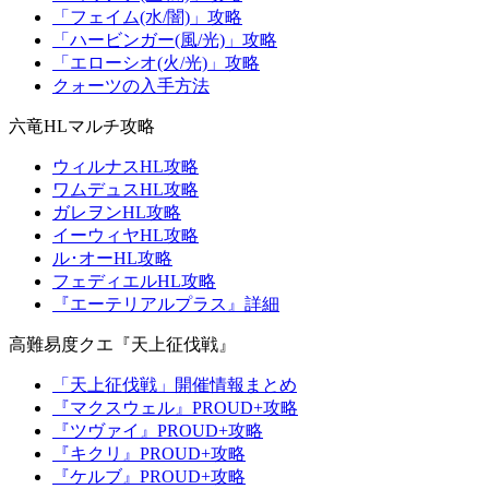
「フェイム(水/闇)」攻略
「ハービンガー(風/光)」攻略
「エローシオ(火/光)」攻略
クォーツの入手方法
六竜HLマルチ攻略
ウィルナスHL攻略
ワムデュスHL攻略
ガレヲンHL攻略
イーウィヤHL攻略
ル･オーHL攻略
フェディエルHL攻略
『エーテリアルプラス』詳細
高難易度クエ『天上征伐戦』
「天上征伐戦」開催情報まとめ
『マクスウェル』PROUD+攻略
『ツヴァイ』PROUD+攻略
『キクリ』PROUD+攻略
『ケルブ』PROUD+攻略