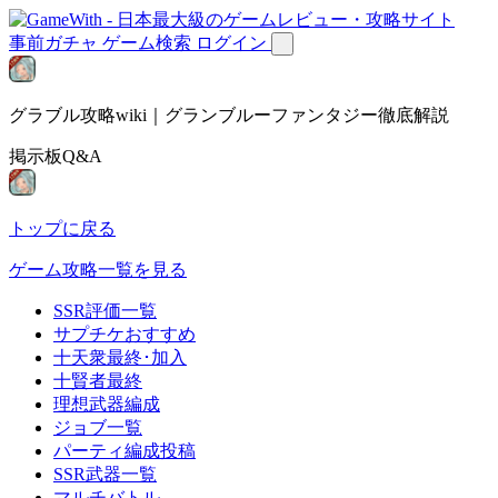
事前ガチャ
ゲーム検索
ログイン
グラブル攻略wiki｜グランブルーファンタジー徹底解説
掲示板Q&A
トップに戻る
ゲーム攻略一覧を見る
SSR評価一覧
サプチケおすすめ
十天衆最終･加入
十賢者最終
理想武器編成
ジョブ一覧
パーティ編成投稿
SSR武器一覧
マルチバトル