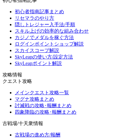
初心者指南記事
初心者指南記事まとめ
リセマラのやり方
隠しトレジャー入手法/手順
スキル上げの効率的な組み合わせ
カジノでメダルを稼ぐ方法
ログインポイントショップ解説
スカイスコープ解説
SkyLeapの使い方/設定方法
SkyLeapポイント解説
攻略情報
クエスト攻略
メインクエスト攻略一覧
マグナ攻略まとめ
討滅戦の攻略･報酬まとめ
四象降臨の攻略･報酬まとめ
古戦場/十天衆情報
古戦場の進め方/報酬