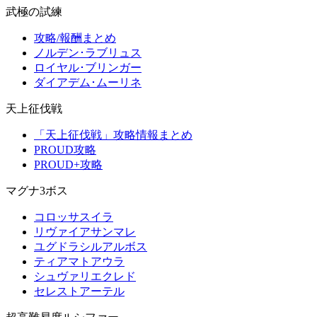
武極の試練
攻略/報酬まとめ
ノルデン･ラブリュス
ロイヤル･ブリンガー
ダイアデム･ムーリネ
天上征伐戦
「天上征伐戦」攻略情報まとめ
PROUD攻略
PROUD+攻略
マグナ3ボス
コロッサスイラ
リヴァイアサンマレ
ユグドラシルアルボス
ティアマトアウラ
シュヴァリエクレド
セレストアーテル