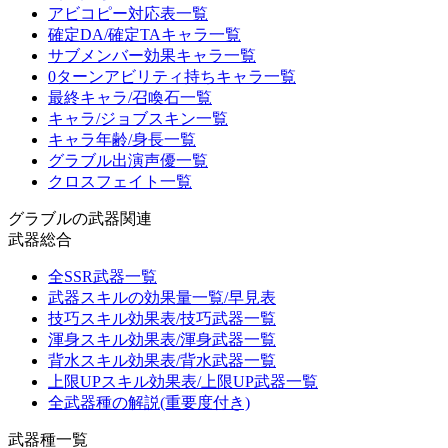
アビコピー対応表一覧
確定DA/確定TAキャラ一覧
サブメンバー効果キャラ一覧
0ターンアビリティ持ちキャラ一覧
最終キャラ/召喚石一覧
キャラ/ジョブスキン一覧
キャラ年齢/身長一覧
グラブル出演声優一覧
クロスフェイト一覧
グラブルの武器関連
武器総合
全SSR武器一覧
武器スキルの効果量一覧/早見表
技巧スキル効果表/技巧武器一覧
渾身スキル効果表/渾身武器一覧
背水スキル効果表/背水武器一覧
上限UPスキル効果表/上限UP武器一覧
全武器種の解説(重要度付き)
武器種一覧