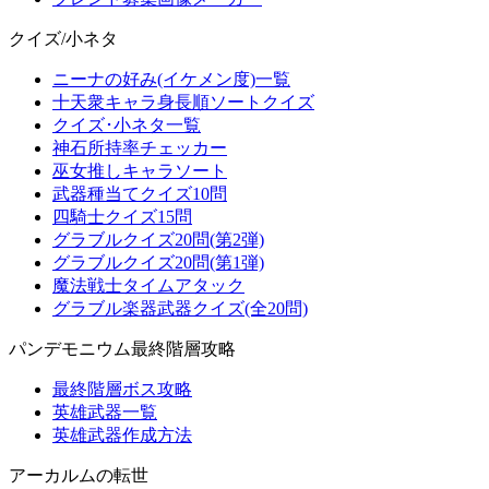
クイズ/小ネタ
ニーナの好み(イケメン度)一覧
十天衆キャラ身長順ソートクイズ
クイズ･小ネタ一覧
神石所持率チェッカー
巫女推しキャラソート
武器種当てクイズ10問
四騎士クイズ15問
グラブルクイズ20問(第2弾)
グラブルクイズ20問(第1弾)
魔法戦士タイムアタック
グラブル楽器武器クイズ(全20問)
パンデモニウム最終階層攻略
最終階層ボス攻略
英雄武器一覧
英雄武器作成方法
アーカルムの転世