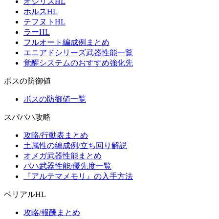
オシリスHL
ホルスHL
テフヌトHL
ラーHL
フルオート編成例まとめ
エニアドシリーズ武器性能一覧
覚醒システムのおすすめ強化先
ボスの防御値
ボスの防御値一覧
スパバハ攻略
攻略/行動表まとめ
土属性の編成例/立ち回り解説
オメガ武器性能まとめ
バハ武器性能/優先度一覧
『アルテマメモリ』の入手方法
ベリアルHL
攻略/報酬まとめ