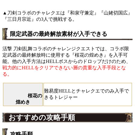
▲刀剣コラボのチャレクエは『和泉守兼定』『山姥切国広』
『三日月宗近』の3人で挑戦する。
限定武器の最終解放素材が入手できる
活撃 刀剣乱舞コラボのチャレンジクエストでは、コラボ限
定武器の最終解放時に使用する『桜花の煌めき』を入手可
能。他の入手方法はHELLボスからのドロップだけのため、
戦力的にHELLをクリアできない層の貴重な入手手段とな
る。
難易度HELLとチャレクエでのみ入手で
桜花の
きるトレジャー
煌めき
おすすめの攻略手順
攻略手順