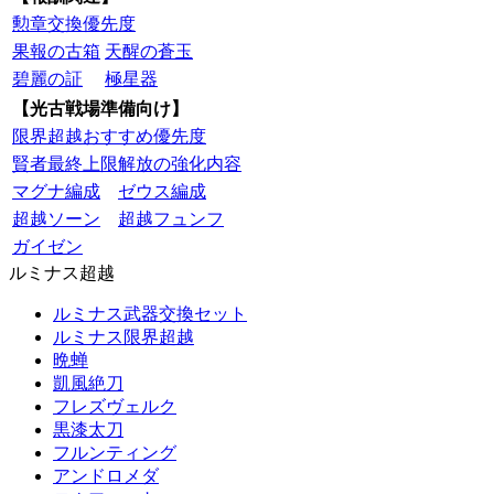
勲章交換優先度
果報の古箱
天醒の蒼玉
碧麗の証
極星器
【光古戦場準備向け】
限界超越おすすめ優先度
賢者最終上限解放の強化内容
マグナ編成
ゼウス編成
超越ソーン
超越フュンフ
ガイゼン
ルミナス超越
ルミナス武器交換セット
ルミナス限界超越
晩蝉
凱風絶刀
フレズヴェルク
黒漆太刀
フルンティング
アンドロメダ