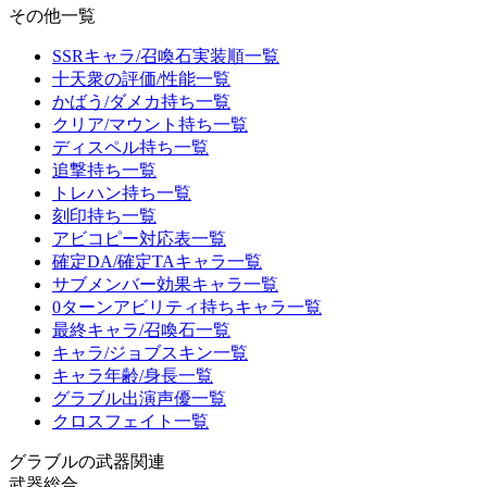
その他一覧
SSRキャラ/召喚石実装順一覧
十天衆の評価/性能一覧
かばう/ダメカ持ち一覧
クリア/マウント持ち一覧
ディスペル持ち一覧
追撃持ち一覧
トレハン持ち一覧
刻印持ち一覧
アビコピー対応表一覧
確定DA/確定TAキャラ一覧
サブメンバー効果キャラ一覧
0ターンアビリティ持ちキャラ一覧
最終キャラ/召喚石一覧
キャラ/ジョブスキン一覧
キャラ年齢/身長一覧
グラブル出演声優一覧
クロスフェイト一覧
グラブルの武器関連
武器総合