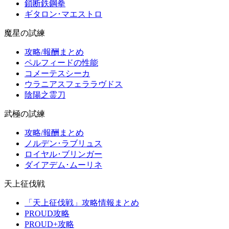
鎖断鉄鋼拳
ギタロン･マエストロ
魔星の試練
攻略/報酬まとめ
ペルフィードの性能
コメーテスシーカ
ウラニアスフェララヴドス
陰陽之霊刀
武極の試練
攻略/報酬まとめ
ノルデン･ラブリュス
ロイヤル･ブリンガー
ダイアデム･ムーリネ
天上征伐戦
「天上征伐戦」攻略情報まとめ
PROUD攻略
PROUD+攻略