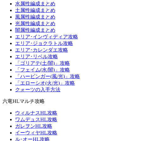
水属性編成まとめ
土属性編成まとめ
風属性編成まとめ
光属性編成まとめ
闇属性編成まとめ
エリア･インヴィディア攻略
エリア･ジョクラトル攻略
エリア･カレンダエ攻略
エリア･リベル攻略
「ゴリアテ(土/闇)」攻略
「フェイム(水/闇)」攻略
「ハービンガー(風/光)」攻略
「エローシオ(火/光)」攻略
クォーツの入手方法
六竜HLマルチ攻略
ウィルナスHL攻略
ワムデュスHL攻略
ガレヲンHL攻略
イーウィヤHL攻略
ル･オーHL攻略