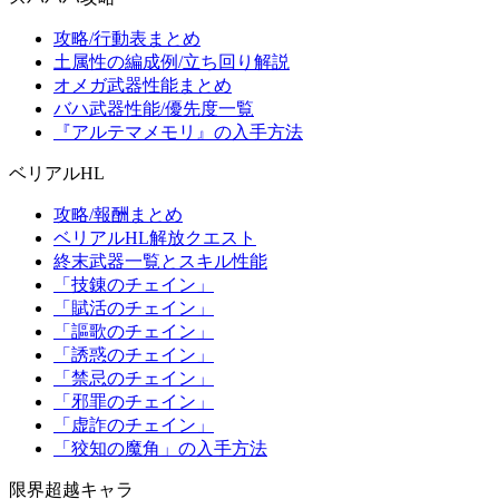
攻略/行動表まとめ
土属性の編成例/立ち回り解説
オメガ武器性能まとめ
バハ武器性能/優先度一覧
『アルテマメモリ』の入手方法
ベリアルHL
攻略/報酬まとめ
ベリアルHL解放クエスト
終末武器一覧とスキル性能
「技錬のチェイン」
「賦活のチェイン」
「謳歌のチェイン」
「誘惑のチェイン」
「禁忌のチェイン」
「邪罪のチェイン」
「虚詐のチェイン」
「狡知の魔角」の入手方法
限界超越キャラ