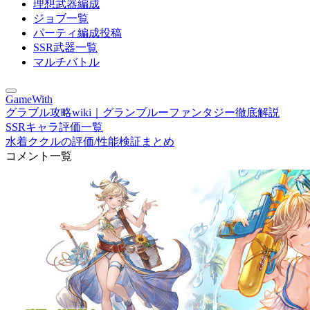
理想武器編成
ジョブ一覧
パーティ編成投稿
SSR武器一覧
マルチバトル
GameWith
グラブル攻略wiki｜グランブルーファンタジー徹底解説
SSRキャラ評価一覧
水着ククルの評価/性能検証まとめ
コメント一覧