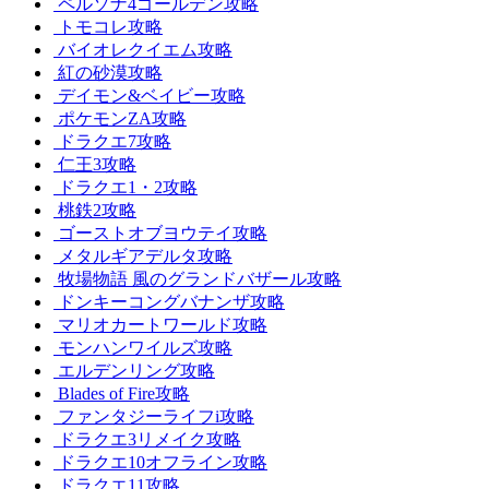
ペルソナ4ゴールデン攻略
トモコレ攻略
バイオレクイエム攻略
紅の砂漠攻略
デイモン&ベイビー攻略
ポケモンZA攻略
ドラクエ7攻略
仁王3攻略
ドラクエ1・2攻略
桃鉄2攻略
ゴーストオブヨウテイ攻略
メタルギアデルタ攻略
牧場物語 風のグランドバザール攻略
ドンキーコングバナンザ攻略
マリオカートワールド攻略
モンハンワイルズ攻略
エルデンリング攻略
Blades of Fire攻略
ファンタジーライフi攻略
ドラクエ3リメイク攻略
ドラクエ10オフライン攻略
ドラクエ11攻略