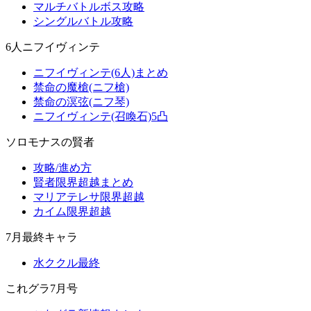
マルチバトルボス攻略
シングルバトル攻略
6人ニフイヴィンテ
ニフイヴィンテ(6人)まとめ
禁命の魔槍(ニフ槍)
禁命の溟弦(ニフ琴)
ニフイヴィンテ(召喚石)5凸
ソロモナスの賢者
攻略/進め方
賢者限界超越まとめ
マリアテレサ限界超越
カイム限界超越
7月最終キャラ
水ククル最終
これグラ7月号