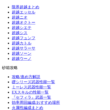
限界超越まとめ
超越エッセル
超越ニオ
超越オクトー
超越シエテ
超越シス
超越フュンフ
超越カトル
超越サラーサ
超越ソーン
超越ウーノ
砂箱攻略
攻略/進め方解説
礎シリーズ武器性能一覧
ミーレス武器性能一覧
EXスキルの性能一覧
『セフィラ』武器一覧
効率周回編成/おすすめ場所
火属性編成まとめ