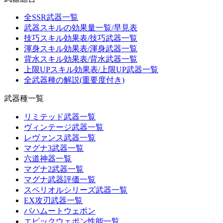
全SSR武器一覧
武器スキルの効果量一覧/早見表
技巧スキル効果表/技巧武器一覧
渾身スキル効果表/渾身武器一覧
背水スキル効果表/背水武器一覧
上限UPスキル効果表/上限UP武器一覧
全武器種の解説(重要度付き)
武器種一覧
リミテッド武器一覧
ヴィンテージ武器一覧
レヴァンス武器一覧
マグナ3武器一覧
六道神器一覧
マグナ2武器一覧
マグナ武器評価一覧
スペリオルシリーズ武器一覧
EX攻刃武器一覧
バハムートウェポン
エピックウェポン性能一覧