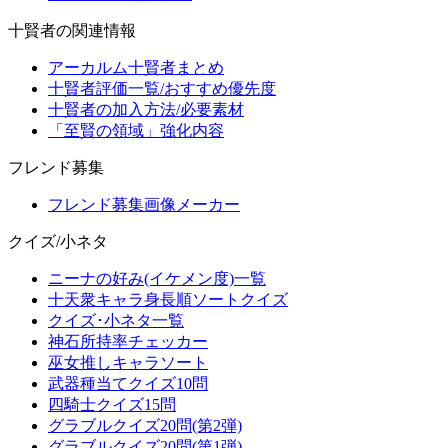
十賢者の関連情報
アーカルム十賢者まとめ
十賢者評価一覧/おすすめ優先度
十賢者の加入方法/必要素材
「至賢の領域」強化内容
フレンド募集
フレンド募集画像メーカー
クイズ/小ネタ
ニーナの好み(イケメン度)一覧
十天衆キャラ身長順ソートクイズ
クイズ･小ネタ一覧
神石所持率チェッカー
巫女推しキャラソート
武器種当てクイズ10問
四騎士クイズ15問
グラブルクイズ20問(第2弾)
グラブルクイズ20問(第1弾)