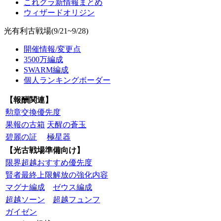
これグラ新情報まとめ
ウィザードオリジン
光有利古戦場(9/21~9/28)
開催情報/変更点
3500万編成
SWARM編成
個人ランキングボーダー
【報酬関連】
勲章交換優先度
果報の古箱
天醒の蒼玉
碧麗の証
極星器
【光古戦場準備向け】
限界超越おすすめ優先度
賢者最終上限解放の強化内容
マグナ編成
ゼウス編成
超越ソーン
超越フュンフ
ガイゼン