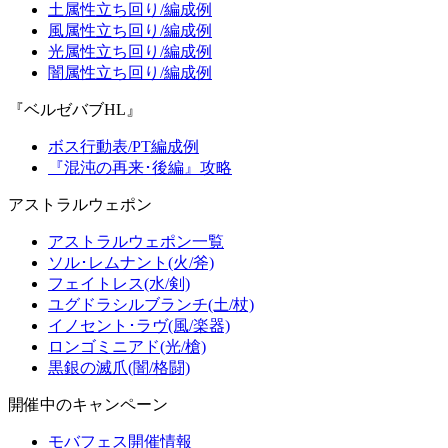
土属性立ち回り/編成例
風属性立ち回り/編成例
光属性立ち回り/編成例
闇属性立ち回り/編成例
『ベルゼバブHL』
ボス行動表/PT編成例
『混沌の再来･後編』攻略
アストラルウェポン
アストラルウェポン一覧
ソル･レムナント(火/斧)
フェイトレス(水/剣)
ユグドラシルブランチ(土/杖)
イノセント･ラヴ(風/楽器)
ロンゴミニアド(光/槍)
黒銀の滅爪(闇/格闘)
開催中のキャンペーン
モバフェス開催情報