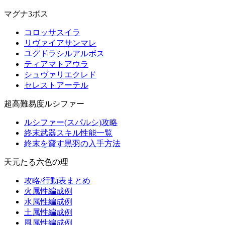
マグナ3ボス
コロッサスイラ
リヴァイアサンマレ
ユグドラシルアルボス
ティアマトアウラ
シュヴァリエクレド
セレストアーテル
超高難易度ルシファー
ルシファー(スパルシ)攻略
終末武器スキル性能一覧
終末を齎す黒羽の入手方法
天元たる六色の理
攻略/行動表まとめ
火属性編成例
水属性編成例
土属性編成例
風属性編成例