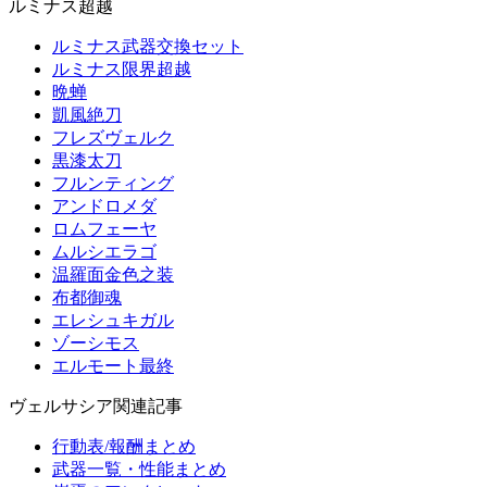
ルミナス超越
ルミナス武器交換セット
ルミナス限界超越
晩蝉
凱風絶刀
フレズヴェルク
黒漆太刀
フルンティング
アンドロメダ
ロムフェーヤ
ムルシエラゴ
温羅面金色之装
布都御魂
エレシュキガル
ゾーシモス
エルモート最終
ヴェルサシア関連記事
行動表/報酬まとめ
武器一覧・性能まとめ