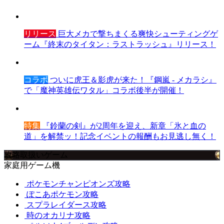
リリース
巨大メカで撃ちまくる爽快シューティングゲ
ーム『終末のタイタン：ラストラッシュ』リリース！
コラボ
ついに虎王＆影虎が来た！『鋼嵐 - メカラシ』
で「魔神英雄伝ワタル」コラボ後半が開催！
特集
『鈴蘭の剣』が2周年を迎え、新章「氷と血の
道」を解禁ッ！記念イベントの報酬もお見逃し無く！
攻略取扱いゲーム
家庭用ゲーム機
ポケモンチャンピオンズ攻略
ぽこあポケモン攻略
スプラレイダース攻略
時のオカリナ攻略