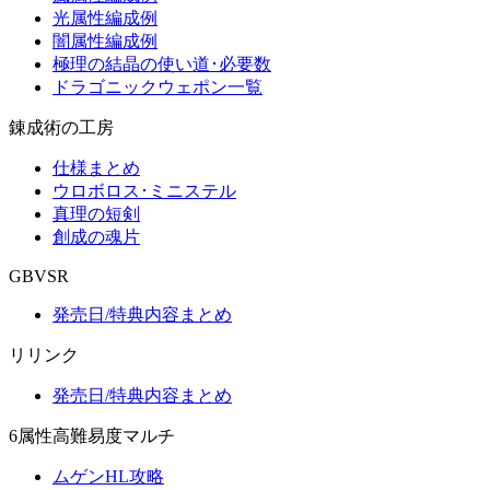
光属性編成例
闇属性編成例
極理の結晶の使い道･必要数
ドラゴニックウェポン一覧
錬成術の工房
仕様まとめ
ウロボロス･ミニステル
真理の短剣
創成の魂片
GBVSR
発売日/特典内容まとめ
リリンク
発売日/特典内容まとめ
6属性高難易度マルチ
ムゲンHL攻略