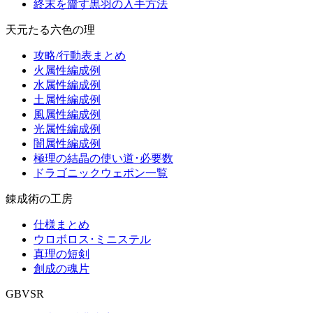
終末を齎す黒羽の入手方法
天元たる六色の理
攻略/行動表まとめ
火属性編成例
水属性編成例
土属性編成例
風属性編成例
光属性編成例
闇属性編成例
極理の結晶の使い道･必要数
ドラゴニックウェポン一覧
錬成術の工房
仕様まとめ
ウロボロス･ミニステル
真理の短剣
創成の魂片
GBVSR