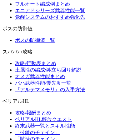
フルオート編成例まとめ
エニアドシリーズ武器性能一覧
覚醒システムのおすすめ強化先
ボスの防御値
ボスの防御値一覧
スパバハ攻略
攻略/行動表まとめ
土属性の編成例/立ち回り解説
オメガ武器性能まとめ
バハ武器性能/優先度一覧
『アルテマメモリ』の入手方法
ベリアルHL
攻略/報酬まとめ
ベリアルHL解放クエスト
終末武器一覧とスキル性能
「技錬のチェイン」
「賦活のチェイン」