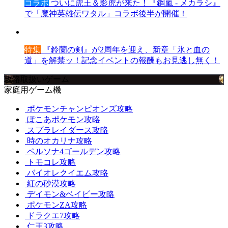
コラボ
ついに虎王＆影虎が来た！『鋼嵐 - メカラシ』
で「魔神英雄伝ワタル」コラボ後半が開催！
特集
『鈴蘭の剣』が2周年を迎え、新章「氷と血の
道」を解禁ッ！記念イベントの報酬もお見逃し無く！
攻略取扱いゲーム
家庭用ゲーム機
ポケモンチャンピオンズ攻略
ぽこあポケモン攻略
スプラレイダース攻略
時のオカリナ攻略
ペルソナ4ゴールデン攻略
トモコレ攻略
バイオレクイエム攻略
紅の砂漠攻略
デイモン&ベイビー攻略
ポケモンZA攻略
ドラクエ7攻略
仁王3攻略