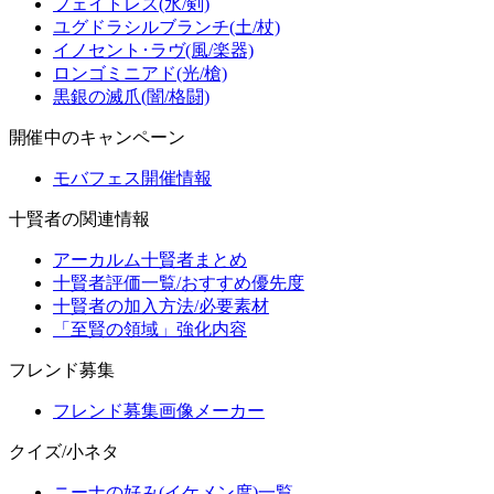
フェイトレス(水/剣)
ユグドラシルブランチ(土/杖)
イノセント･ラヴ(風/楽器)
ロンゴミニアド(光/槍)
黒銀の滅爪(闇/格闘)
開催中のキャンペーン
モバフェス開催情報
十賢者の関連情報
アーカルム十賢者まとめ
十賢者評価一覧/おすすめ優先度
十賢者の加入方法/必要素材
「至賢の領域」強化内容
フレンド募集
フレンド募集画像メーカー
クイズ/小ネタ
ニーナの好み(イケメン度)一覧