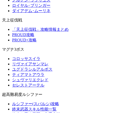
ノルデン･ラブリュス
ロイヤル･ブリンガー
ダイアデム･ムーリネ
天上征伐戦
「天上征伐戦」攻略情報まとめ
PROUD攻略
PROUD+攻略
マグナ3ボス
コロッサスイラ
リヴァイアサンマレ
ユグドラシルアルボス
ティアマトアウラ
シュヴァリエクレド
セレストアーテル
超高難易度ルシファー
ルシファー(スパルシ)攻略
終末武器スキル性能一覧