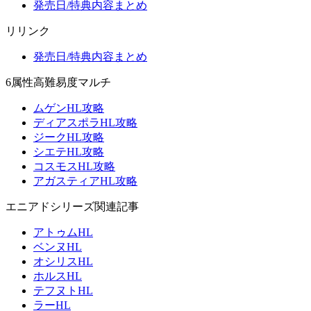
発売日/特典内容まとめ
リリンク
発売日/特典内容まとめ
6属性高難易度マルチ
ムゲンHL攻略
ディアスポラHL攻略
ジークHL攻略
シエテHL攻略
コスモスHL攻略
アガスティアHL攻略
エニアドシリーズ関連記事
アトゥムHL
ベンヌHL
オシリスHL
ホルスHL
テフヌトHL
ラーHL