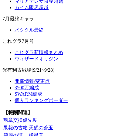
マリアテレサ限界超越
カイム限界超越
7月最終キャラ
水ククル最終
これグラ7月号
これグラ新情報まとめ
ウィザードオリジン
光有利古戦場(9/21~9/28)
開催情報/変更点
3500万編成
SWARM編成
個人ランキングボーダー
【報酬関連】
勲章交換優先度
果報の古箱
天醒の蒼玉
碧麗の証
極星器