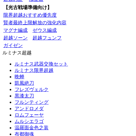
【光古戦場準備向け】
限界超越おすすめ優先度
賢者最終上限解放の強化内容
マグナ編成
ゼウス編成
超越ソーン
超越フュンフ
ガイゼン
ルミナス超越
ルミナス武器交換セット
ルミナス限界超越
晩蝉
凱風絶刀
フレズヴェルク
黒漆太刀
フルンティング
アンドロメダ
ロムフェーヤ
ムルシエラゴ
温羅面金色之装
布都御魂