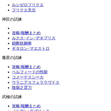
ルシゼロフリクエ
フリクエ天元
神匠の試練
攻略/報酬まとめ
ルクス･イン･デネブリス
鎖断鉄鋼拳
ギタロン･マエストロ
魔星の試練
攻略/報酬まとめ
ペルフィードの性能
コメーテスシーカ
ウラニアスフェララヴドス
陰陽之霊刀
武極の試練
攻略/報酬まとめ