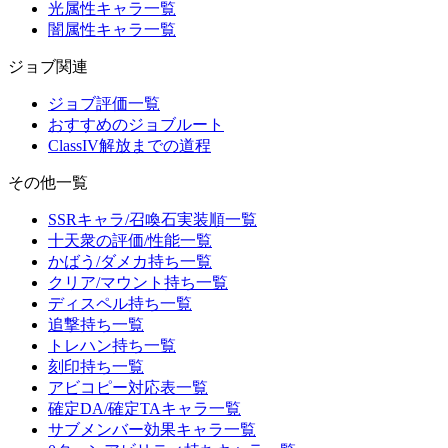
光属性キャラ一覧
闇属性キャラ一覧
ジョブ関連
ジョブ評価一覧
おすすめのジョブルート
ClassIV解放までの道程
その他一覧
SSRキャラ/召喚石実装順一覧
十天衆の評価/性能一覧
かばう/ダメカ持ち一覧
クリア/マウント持ち一覧
ディスペル持ち一覧
追撃持ち一覧
トレハン持ち一覧
刻印持ち一覧
アビコピー対応表一覧
確定DA/確定TAキャラ一覧
サブメンバー効果キャラ一覧