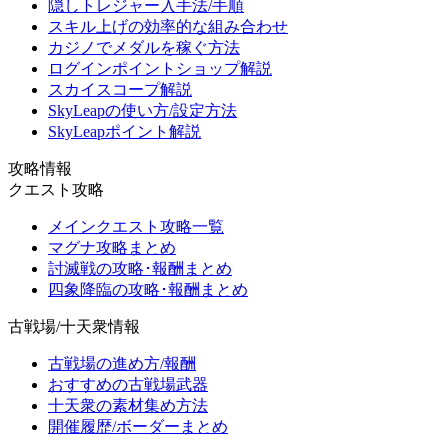
隠しトレジャー入手法/手順
スキル上げの効率的な組み合わせ
カジノでメダルを稼ぐ方法
ログインポイントショップ解説
スカイスコープ解説
SkyLeapの使い方/設定方法
SkyLeapポイント解説
攻略情報
クエスト攻略
メインクエスト攻略一覧
マグナ攻略まとめ
討滅戦の攻略･報酬まとめ
四象降臨の攻略･報酬まとめ
古戦場/十天衆情報
古戦場の進め方/報酬
おすすめの古戦場武器
十天衆の素材集め方法
開催履歴/ボーダーまとめ