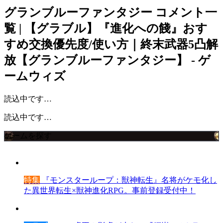
グランブルーファンタジー
コメント一
覧 | 【グラブル】『進化への餞』おす
すめ交換優先度/使い方｜終末武器5凸解
放【グランブルーファンタジー】 - ゲ
ームウィズ
読込中です…
読込中です…
ゲームを探す
特集
『モンスターループ：獣神転生』名将がケモ化し
た異世界転生×獣神進化RPG。事前登録受付中！