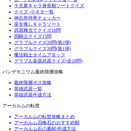
十天衆キャラ身長順ソートクイズ
クイズ･小ネタ一覧
神石所持率チェッカー
巫女推しキャラソート
武器種当てクイズ10問
四騎士クイズ15問
グラブルクイズ20問(第2弾)
グラブルクイズ20問(第1弾)
魔法戦士タイムアタック
グラブル楽器武器クイズ(全20問)
パンデモニウム最終階層攻略
最終階層ボス攻略
英雄武器一覧
英雄武器作成方法
アーカルムの転世
アーカルムの転世攻略まとめ
アーカルム召喚石のおすすめ順
アーカルム石の素材/作成方法