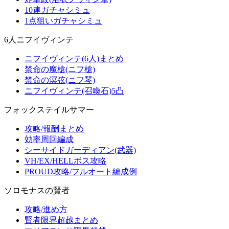
10連ガチャシミュ
1点狙いガチャシミュ
6人ニフイヴィンテ
ニフイヴィンテ(6人)まとめ
禁命の魔槍(ニフ槍)
禁命の溟弦(ニフ琴)
ニフイヴィンテ(召喚石)5凸
フォックステイルサマー
攻略/報酬まとめ
効率周回編成
シーサイドガーディアン(武器)
VH/EX/HELLボス攻略
PROUD攻略/フルオート編成例
ソロモナスの賢者
攻略/進め方
賢者限界超越まとめ