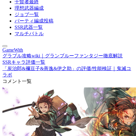
十賢者最終
理想武器編成
ジョブ一覧
パーティ編成投稿
SSR武器一覧
マルチバトル
GameWith
グラブル攻略wiki｜グランブルーファンタジー徹底解説
SSRキャラ評価一覧
「炭治郎&禰豆子&善逸&伊之助」の評価/性能検証｜鬼滅コ
ラボ
コメント一覧