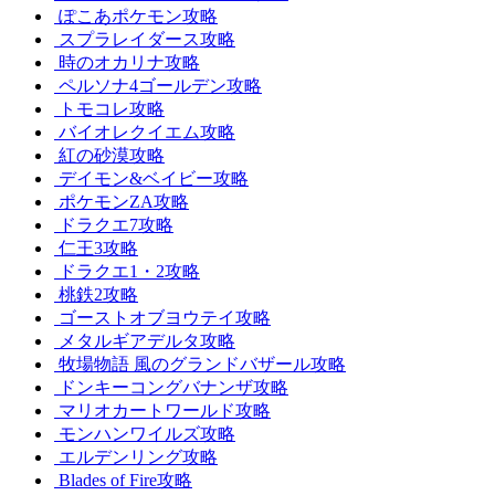
ぽこあポケモン攻略
スプラレイダース攻略
時のオカリナ攻略
ペルソナ4ゴールデン攻略
トモコレ攻略
バイオレクイエム攻略
紅の砂漠攻略
デイモン&ベイビー攻略
ポケモンZA攻略
ドラクエ7攻略
仁王3攻略
ドラクエ1・2攻略
桃鉄2攻略
ゴーストオブヨウテイ攻略
メタルギアデルタ攻略
牧場物語 風のグランドバザール攻略
ドンキーコングバナンザ攻略
マリオカートワールド攻略
モンハンワイルズ攻略
エルデンリング攻略
Blades of Fire攻略