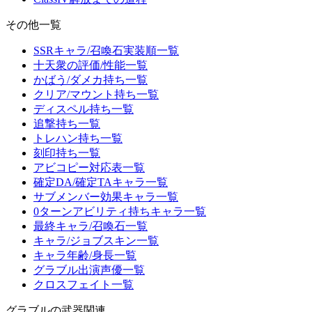
その他一覧
SSRキャラ/召喚石実装順一覧
十天衆の評価/性能一覧
かばう/ダメカ持ち一覧
クリア/マウント持ち一覧
ディスペル持ち一覧
追撃持ち一覧
トレハン持ち一覧
刻印持ち一覧
アビコピー対応表一覧
確定DA/確定TAキャラ一覧
サブメンバー効果キャラ一覧
0ターンアビリティ持ちキャラ一覧
最終キャラ/召喚石一覧
キャラ/ジョブスキン一覧
キャラ年齢/身長一覧
グラブル出演声優一覧
クロスフェイト一覧
グラブルの武器関連