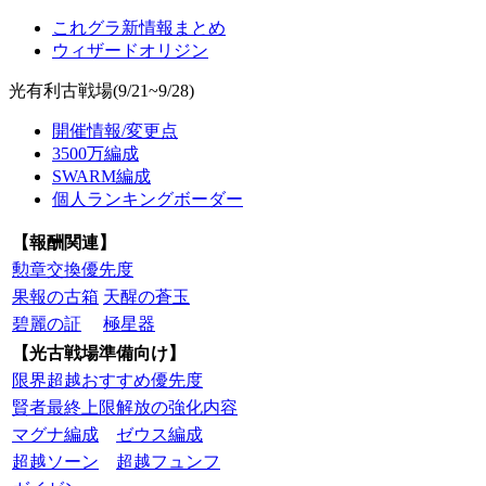
これグラ新情報まとめ
ウィザードオリジン
光有利古戦場(9/21~9/28)
開催情報/変更点
3500万編成
SWARM編成
個人ランキングボーダー
【報酬関連】
勲章交換優先度
果報の古箱
天醒の蒼玉
碧麗の証
極星器
【光古戦場準備向け】
限界超越おすすめ優先度
賢者最終上限解放の強化内容
マグナ編成
ゼウス編成
超越ソーン
超越フュンフ