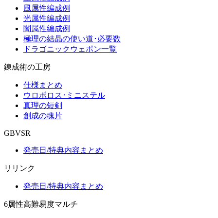
風属性編成例
光属性編成例
闇属性編成例
極理の結晶の使い道･必要数
ドラゴニックウェポン一覧
錬成術の工房
仕様まとめ
ウロボロス･ミニステル
真理の短剣
創成の魂片
GBVSR
発売日/特典内容まとめ
リリンク
発売日/特典内容まとめ
6属性高難易度マルチ