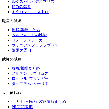
ルクス･イン･デネブリス
鎖断鉄鋼拳
ギタロン･マエストロ
魔星の試練
攻略/報酬まとめ
ペルフィードの性能
コメーテスシーカ
ウラニアスフェララヴドス
陰陽之霊刀
武極の試練
攻略/報酬まとめ
ノルデン･ラブリュス
ロイヤル･ブリンガー
ダイアデム･ムーリネ
天上征伐戦
「天上征伐戦」攻略情報まとめ
PROUD攻略