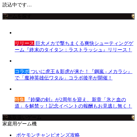
読込中です…
ゲームを探す
リリース
巨大メカで撃ちまくる爽快シューティングゲ
ーム『終末のタイタン：ラストラッシュ』リリース！
コラボ
ついに虎王＆影虎が来た！『鋼嵐 - メカラシ』
で「魔神英雄伝ワタル」コラボ後半が開催！
特集
『鈴蘭の剣』が2周年を迎え、新章「氷と血の
道」を解禁ッ！記念イベントの報酬もお見逃し無く！
攻略取扱いゲーム
家庭用ゲーム機
ポケモンチャンピオンズ攻略