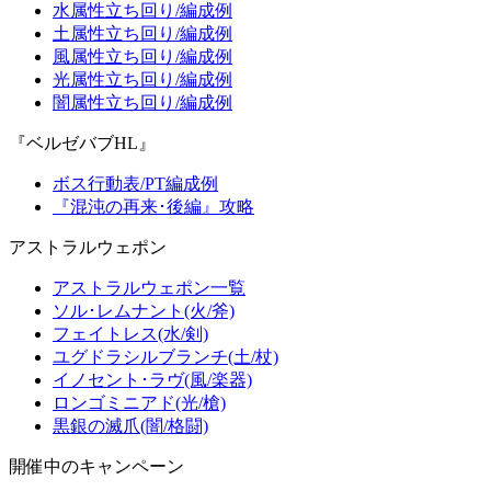
水属性立ち回り/編成例
土属性立ち回り/編成例
風属性立ち回り/編成例
光属性立ち回り/編成例
闇属性立ち回り/編成例
『ベルゼバブHL』
ボス行動表/PT編成例
『混沌の再来･後編』攻略
アストラルウェポン
アストラルウェポン一覧
ソル･レムナント(火/斧)
フェイトレス(水/剣)
ユグドラシルブランチ(土/杖)
イノセント･ラヴ(風/楽器)
ロンゴミニアド(光/槍)
黒銀の滅爪(闇/格闘)
開催中のキャンペーン