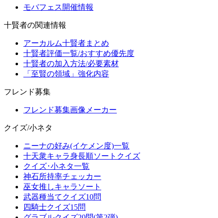
モバフェス開催情報
十賢者の関連情報
アーカルム十賢者まとめ
十賢者評価一覧/おすすめ優先度
十賢者の加入方法/必要素材
「至賢の領域」強化内容
フレンド募集
フレンド募集画像メーカー
クイズ/小ネタ
ニーナの好み(イケメン度)一覧
十天衆キャラ身長順ソートクイズ
クイズ･小ネタ一覧
神石所持率チェッカー
巫女推しキャラソート
武器種当てクイズ10問
四騎士クイズ15問
グラブルクイズ20問(第2弾)