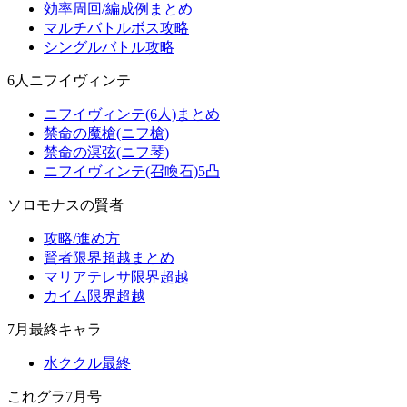
効率周回/編成例まとめ
マルチバトルボス攻略
シングルバトル攻略
6人ニフイヴィンテ
ニフイヴィンテ(6人)まとめ
禁命の魔槍(ニフ槍)
禁命の溟弦(ニフ琴)
ニフイヴィンテ(召喚石)5凸
ソロモナスの賢者
攻略/進め方
賢者限界超越まとめ
マリアテレサ限界超越
カイム限界超越
7月最終キャラ
水ククル最終
これグラ7月号