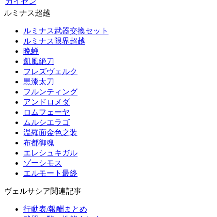
ガイゼン
ルミナス超越
ルミナス武器交換セット
ルミナス限界超越
晩蝉
凱風絶刀
フレズヴェルク
黒漆太刀
フルンティング
アンドロメダ
ロムフェーヤ
ムルシエラゴ
温羅面金色之装
布都御魂
エレシュキガル
ゾーシモス
エルモート最終
ヴェルサシア関連記事
行動表/報酬まとめ