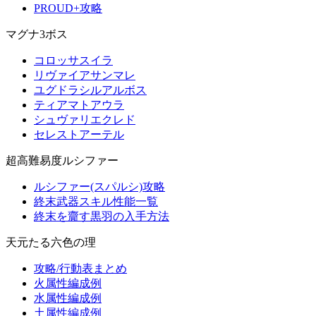
PROUD+攻略
マグナ3ボス
コロッサスイラ
リヴァイアサンマレ
ユグドラシルアルボス
ティアマトアウラ
シュヴァリエクレド
セレストアーテル
超高難易度ルシファー
ルシファー(スパルシ)攻略
終末武器スキル性能一覧
終末を齎す黒羽の入手方法
天元たる六色の理
攻略/行動表まとめ
火属性編成例
水属性編成例
土属性編成例