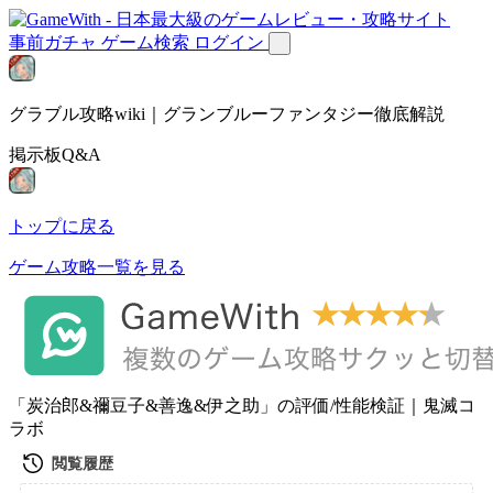
事前ガチャ
ゲーム検索
ログイン
グラブル攻略wiki｜グランブルーファンタジー徹底解説
掲示板Q&A
トップに戻る
ゲーム攻略一覧を見る
「炭治郎&禰豆子&善逸&伊之助」の評価/性能検証｜鬼滅コ
ラボ