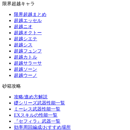
限界超越キャラ
限界超越まとめ
超越エッセル
超越ニオ
超越オクトー
超越シエテ
超越シス
超越フュンフ
超越カトル
超越サラーサ
超越ソーン
超越ウーノ
砂箱攻略
攻略/進め方解説
礎シリーズ武器性能一覧
ミーレス武器性能一覧
EXスキルの性能一覧
『セフィラ』武器一覧
効率周回編成/おすすめ場所