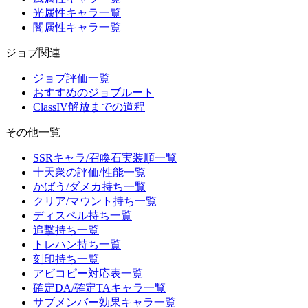
光属性キャラ一覧
闇属性キャラ一覧
ジョブ関連
ジョブ評価一覧
おすすめのジョブルート
ClassIV解放までの道程
その他一覧
SSRキャラ/召喚石実装順一覧
十天衆の評価/性能一覧
かばう/ダメカ持ち一覧
クリア/マウント持ち一覧
ディスペル持ち一覧
追撃持ち一覧
トレハン持ち一覧
刻印持ち一覧
アビコピー対応表一覧
確定DA/確定TAキャラ一覧
サブメンバー効果キャラ一覧