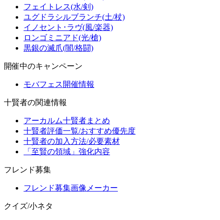
フェイトレス(水/剣)
ユグドラシルブランチ(土/杖)
イノセント･ラヴ(風/楽器)
ロンゴミニアド(光/槍)
黒銀の滅爪(闇/格闘)
開催中のキャンペーン
モバフェス開催情報
十賢者の関連情報
アーカルム十賢者まとめ
十賢者評価一覧/おすすめ優先度
十賢者の加入方法/必要素材
「至賢の領域」強化内容
フレンド募集
フレンド募集画像メーカー
クイズ/小ネタ