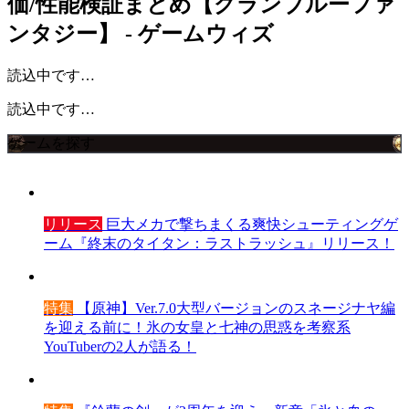
価/性能検証まとめ【グランブルーファ
ンタジー】 - ゲームウィズ
読込中です…
読込中です…
ゲームを探す
リリース
巨大メカで撃ちまくる爽快シューティングゲ
ーム『終末のタイタン：ラストラッシュ』リリース！
特集
【原神】Ver.7.0大型バージョンのスネージナヤ編
を迎える前に！氷の女皇と七神の思惑を考察系
YouTuberの2人が語る！