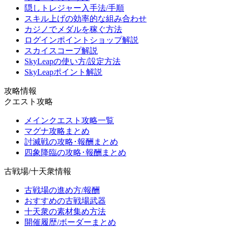
隠しトレジャー入手法/手順
スキル上げの効率的な組み合わせ
カジノでメダルを稼ぐ方法
ログインポイントショップ解説
スカイスコープ解説
SkyLeapの使い方/設定方法
SkyLeapポイント解説
攻略情報
クエスト攻略
メインクエスト攻略一覧
マグナ攻略まとめ
討滅戦の攻略･報酬まとめ
四象降臨の攻略･報酬まとめ
古戦場/十天衆情報
古戦場の進め方/報酬
おすすめの古戦場武器
十天衆の素材集め方法
開催履歴/ボーダーまとめ