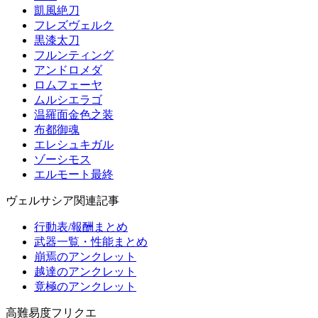
凱風絶刀
フレズヴェルク
黒漆太刀
フルンティング
アンドロメダ
ロムフェーヤ
ムルシエラゴ
温羅面金色之装
布都御魂
エレシュキガル
ゾーシモス
エルモート最終
ヴェルサシア関連記事
行動表/報酬まとめ
武器一覧・性能まとめ
崩焉のアンクレット
越達のアンクレット
竟極のアンクレット
高難易度フリクエ