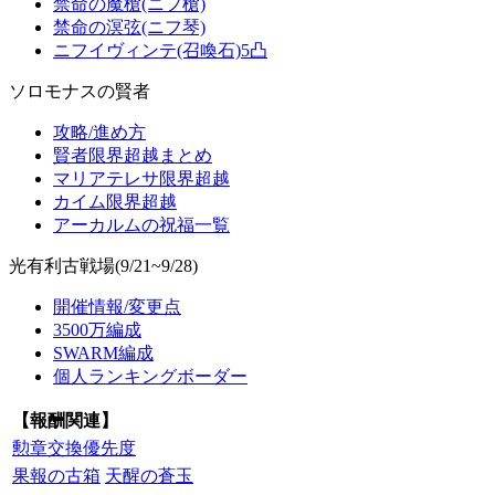
禁命の魔槍(ニフ槍)
禁命の溟弦(ニフ琴)
ニフイヴィンテ(召喚石)5凸
ソロモナスの賢者
攻略/進め方
賢者限界超越まとめ
マリアテレサ限界超越
カイム限界超越
アーカルムの祝福一覧
光有利古戦場(9/21~9/28)
開催情報/変更点
3500万編成
SWARM編成
個人ランキングボーダー
【報酬関連】
勲章交換優先度
果報の古箱
天醒の蒼玉