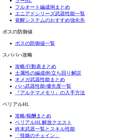
ラーHL
フルオート編成例まとめ
エニアドシリーズ武器性能一覧
覚醒システムのおすすめ強化先
ボスの防御値
ボスの防御値一覧
スパバハ攻略
攻略/行動表まとめ
土属性の編成例/立ち回り解説
オメガ武器性能まとめ
バハ武器性能/優先度一覧
『アルテマメモリ』の入手方法
ベリアルHL
攻略/報酬まとめ
ベリアルHL解放クエスト
終末武器一覧とスキル性能
「技錬のチェイン」