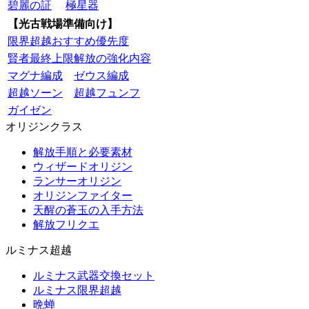
碧麗の証
極星器
【光古戦場準備向け】
限界超越おすすめ優先度
賢者最終上限解放の強化内容
マグナ編成
ゼウス編成
超越ソーン
超越フュンフ
ガイゼン
オリジンクラス
解放手順と必要素材
ウィザードオリジン
ランサーオリジン
オリジンファイター
天醒の蒼玉の入手方法
解放フリクエ
ルミナス超越
ルミナス武器交換セット
ルミナス限界超越
晩蝉