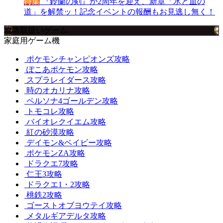
特集
『鈴蘭の剣』が2周年を迎え、新章「氷と血の
道」を解禁ッ！記念イベントの報酬もお見逃し無く！
攻略取扱いゲーム
家庭用ゲーム機
ポケモンチャンピオンズ攻略
ぽこあポケモン攻略
スプラレイダース攻略
時のオカリナ攻略
ペルソナ4ゴールデン攻略
トモコレ攻略
バイオレクイエム攻略
紅の砂漠攻略
デイモン&ベイビー攻略
ポケモンZA攻略
ドラクエ7攻略
仁王3攻略
ドラクエ1・2攻略
桃鉄2攻略
ゴーストオブヨウテイ攻略
メタルギアデルタ攻略