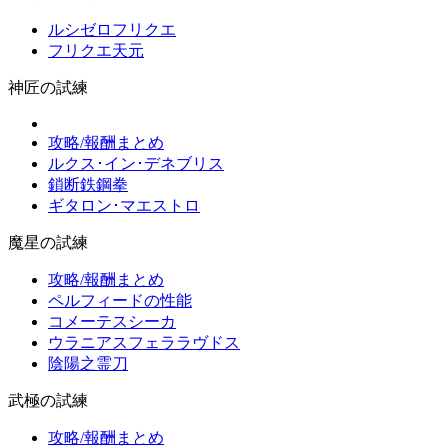
ルシゼロフリクエ
フリクエ天元
神匠の試練
攻略/報酬まとめ
ルクス･イン･デネブリス
鎖断鉄鋼拳
ギタロン･マエストロ
魔星の試練
攻略/報酬まとめ
ペルフィードの性能
コメーテスシーカ
ウラニアスフェララヴドス
陰陽之霊刀
武極の試練
攻略/報酬まとめ