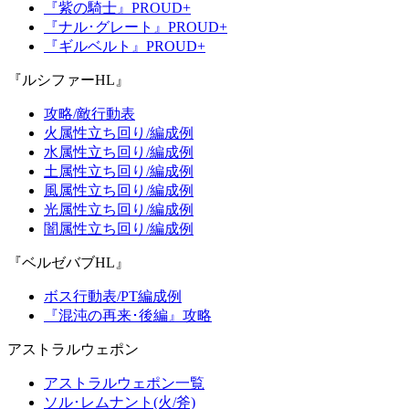
『紫の騎士』PROUD+
『ナル･グレート』PROUD+
『ギルベルト』PROUD+
『ルシファーHL』
攻略/敵行動表
火属性立ち回り/編成例
水属性立ち回り/編成例
土属性立ち回り/編成例
風属性立ち回り/編成例
光属性立ち回り/編成例
闇属性立ち回り/編成例
『ベルゼバブHL』
ボス行動表/PT編成例
『混沌の再来･後編』攻略
アストラルウェポン
アストラルウェポン一覧
ソル･レムナント(火/斧)