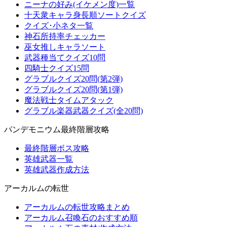
ニーナの好み(イケメン度)一覧
十天衆キャラ身長順ソートクイズ
クイズ･小ネタ一覧
神石所持率チェッカー
巫女推しキャラソート
武器種当てクイズ10問
四騎士クイズ15問
グラブルクイズ20問(第2弾)
グラブルクイズ20問(第1弾)
魔法戦士タイムアタック
グラブル楽器武器クイズ(全20問)
パンデモニウム最終階層攻略
最終階層ボス攻略
英雄武器一覧
英雄武器作成方法
アーカルムの転世
アーカルムの転世攻略まとめ
アーカルム召喚石のおすすめ順