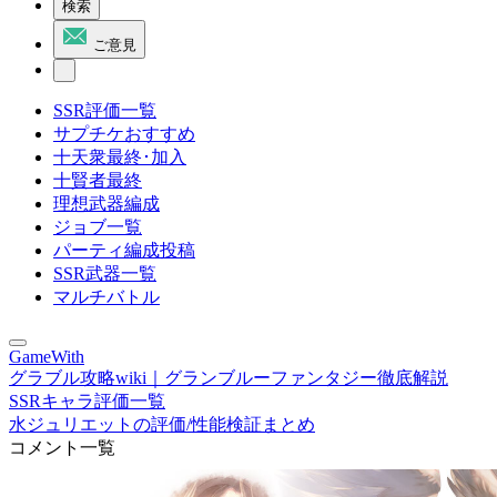
検索
ご意見
SSR評価一覧
サプチケおすすめ
十天衆最終･加入
十賢者最終
理想武器編成
ジョブ一覧
パーティ編成投稿
SSR武器一覧
マルチバトル
GameWith
グラブル攻略wiki｜グランブルーファンタジー徹底解説
SSRキャラ評価一覧
水ジュリエットの評価/性能検証まとめ
コメント一覧