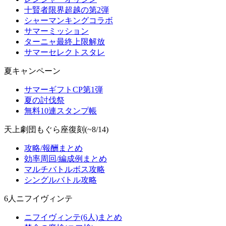
十賢者限界超越の第2弾
シャーマンキングコラボ
サマーミッション
ターニャ最終上限解放
サマーセレクトスタレ
夏キャンペーン
サマーギフトCP第1弾
夏の討伐祭
無料10連スタンプ帳
天上劇団もぐら座復刻(~8/14)
攻略/報酬まとめ
効率周回/編成例まとめ
マルチバトルボス攻略
シングルバトル攻略
6人ニフイヴィンテ
ニフイヴィンテ(6人)まとめ