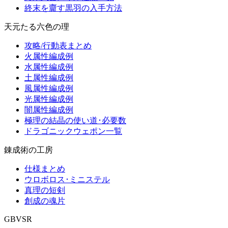
終末を齎す黒羽の入手方法
天元たる六色の理
攻略/行動表まとめ
火属性編成例
水属性編成例
土属性編成例
風属性編成例
光属性編成例
闇属性編成例
極理の結晶の使い道･必要数
ドラゴニックウェポン一覧
錬成術の工房
仕様まとめ
ウロボロス･ミニステル
真理の短剣
創成の魂片
GBVSR