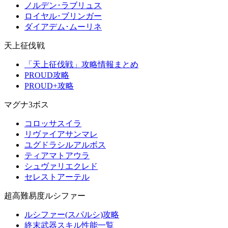
ノルデン･ラブリュス
ロイヤル･ブリンガー
ダイアデム･ムーリネ
天上征伐戦
「天上征伐戦」攻略情報まとめ
PROUD攻略
PROUD+攻略
マグナ3ボス
コロッサスイラ
リヴァイアサンマレ
ユグドラシルアルボス
ティアマトアウラ
シュヴァリエクレド
セレストアーテル
超高難易度ルシファー
ルシファー(スパルシ)攻略
終末武器スキル性能一覧