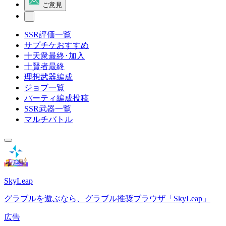
ご意見
SSR評価一覧
サプチケおすすめ
十天衆最終･加入
十賢者最終
理想武器編成
ジョブ一覧
パーティ編成投稿
SSR武器一覧
マルチバトル
SkyLeap
グラブルを遊ぶなら、グラブル推奨ブラウザ「SkyLeap」
広告