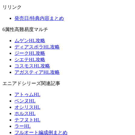
リリンク
発売日/特典内容まとめ
6属性高難易度マルチ
ムゲンHL攻略
ディアスポラHL攻略
ジークHL攻略
シエテHL攻略
コスモスHL攻略
アガスティアHL攻略
エニアドシリーズ関連記事
アトゥムHL
ベンヌHL
オシリスHL
ホルスHL
テフヌトHL
ラーHL
フルオート編成例まとめ