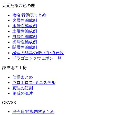
天元たる六色の理
攻略/行動表まとめ
火属性編成例
水属性編成例
土属性編成例
風属性編成例
光属性編成例
闇属性編成例
極理の結晶の使い道･必要数
ドラゴニックウェポン一覧
錬成術の工房
仕様まとめ
ウロボロス･ミニステル
真理の短剣
創成の魂片
GBVSR
発売日/特典内容まとめ