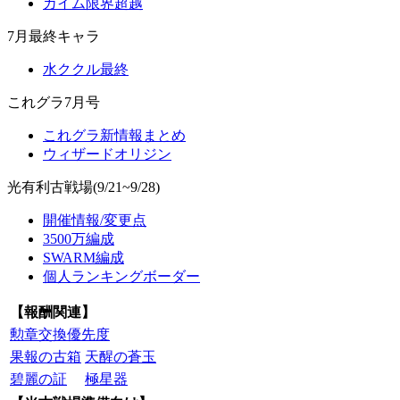
カイム限界超越
7月最終キャラ
水ククル最終
これグラ7月号
これグラ新情報まとめ
ウィザードオリジン
光有利古戦場(9/21~9/28)
開催情報/変更点
3500万編成
SWARM編成
個人ランキングボーダー
【報酬関連】
勲章交換優先度
果報の古箱
天醒の蒼玉
碧麗の証
極星器