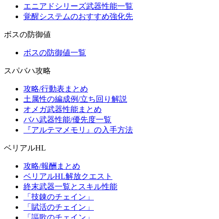
エニアドシリーズ武器性能一覧
覚醒システムのおすすめ強化先
ボスの防御値
ボスの防御値一覧
スパバハ攻略
攻略/行動表まとめ
土属性の編成例/立ち回り解説
オメガ武器性能まとめ
バハ武器性能/優先度一覧
『アルテマメモリ』の入手方法
ベリアルHL
攻略/報酬まとめ
ベリアルHL解放クエスト
終末武器一覧とスキル性能
「技錬のチェイン」
「賦活のチェイン」
「謳歌のチェイン」