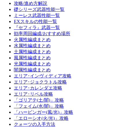
攻略/進め方解説
礎シリーズ武器性能一覧
ミーレス武器性能一覧
EXスキルの性能一覧
『セフィラ』武器一覧
効率周回編成/おすすめ場所
火属性編成まとめ
水属性編成まとめ
土属性編成まとめ
風属性編成まとめ
光属性編成まとめ
闇属性編成まとめ
エリア･インヴィディア攻略
エリア･ジョクラトル攻略
エリア･カレンダエ攻略
エリア･リベル攻略
「ゴリアテ(土/闇)」攻略
「フェイム(水/闇)」攻略
「ハービンガー(風/光)」攻略
「エローシオ(火/光)」攻略
クォーツの入手方法