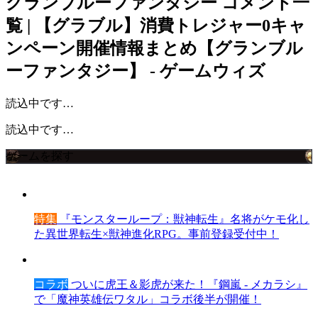
グランブルーファンタジー
コメント一
覧 | 【グラブル】消費トレジャー0キャ
ンペーン開催情報まとめ【グランブル
ーファンタジー】 - ゲームウィズ
読込中です…
読込中です…
ゲームを探す
特集
『モンスターループ：獣神転生』名将がケモ化し
た異世界転生×獣神進化RPG。事前登録受付中！
コラボ
ついに虎王＆影虎が来た！『鋼嵐 - メカラシ』
で「魔神英雄伝ワタル」コラボ後半が開催！