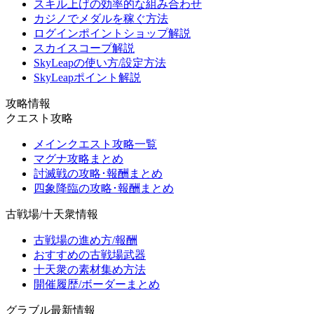
スキル上げの効率的な組み合わせ
カジノでメダルを稼ぐ方法
ログインポイントショップ解説
スカイスコープ解説
SkyLeapの使い方/設定方法
SkyLeapポイント解説
攻略情報
クエスト攻略
メインクエスト攻略一覧
マグナ攻略まとめ
討滅戦の攻略･報酬まとめ
四象降臨の攻略･報酬まとめ
古戦場/十天衆情報
古戦場の進め方/報酬
おすすめの古戦場武器
十天衆の素材集め方法
開催履歴/ボーダーまとめ
グラブル最新情報