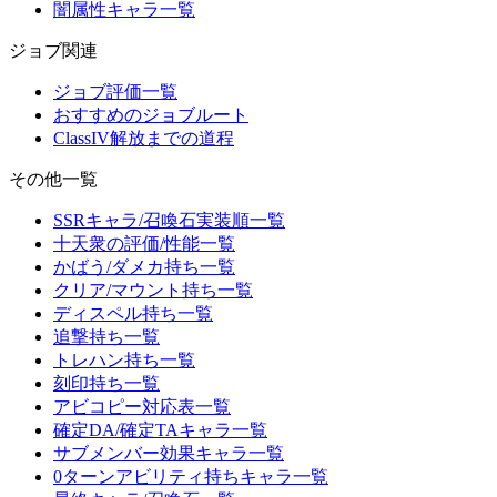
闇属性キャラ一覧
ジョブ関連
ジョブ評価一覧
おすすめのジョブルート
ClassIV解放までの道程
その他一覧
SSRキャラ/召喚石実装順一覧
十天衆の評価/性能一覧
かばう/ダメカ持ち一覧
クリア/マウント持ち一覧
ディスペル持ち一覧
追撃持ち一覧
トレハン持ち一覧
刻印持ち一覧
アビコピー対応表一覧
確定DA/確定TAキャラ一覧
サブメンバー効果キャラ一覧
0ターンアビリティ持ちキャラ一覧