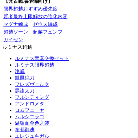
【光古戦場準備向け】
限界超越おすすめ優先度
賢者最終上限解放の強化内容
マグナ編成
ゼウス編成
超越ソーン
超越フュンフ
ガイゼン
ルミナス超越
ルミナス武器交換セット
ルミナス限界超越
晩蝉
凱風絶刀
フレズヴェルク
黒漆太刀
フルンティング
アンドロメダ
ロムフェーヤ
ムルシエラゴ
温羅面金色之装
布都御魂
エレシュキガル