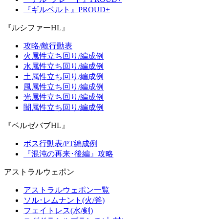
『ギルベルト』PROUD+
『ルシファーHL』
攻略/敵行動表
火属性立ち回り/編成例
水属性立ち回り/編成例
土属性立ち回り/編成例
風属性立ち回り/編成例
光属性立ち回り/編成例
闇属性立ち回り/編成例
『ベルゼバブHL』
ボス行動表/PT編成例
『混沌の再来･後編』攻略
アストラルウェポン
アストラルウェポン一覧
ソル･レムナント(火/斧)
フェイトレス(水/剣)