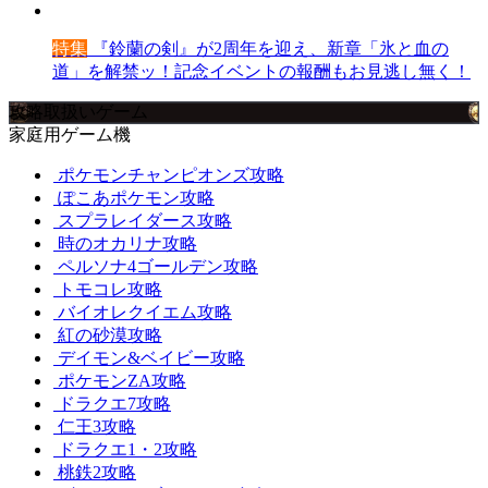
特集
『鈴蘭の剣』が2周年を迎え、新章「氷と血の
道」を解禁ッ！記念イベントの報酬もお見逃し無く！
攻略取扱いゲーム
家庭用ゲーム機
ポケモンチャンピオンズ攻略
ぽこあポケモン攻略
スプラレイダース攻略
時のオカリナ攻略
ペルソナ4ゴールデン攻略
トモコレ攻略
バイオレクイエム攻略
紅の砂漠攻略
デイモン&ベイビー攻略
ポケモンZA攻略
ドラクエ7攻略
仁王3攻略
ドラクエ1・2攻略
桃鉄2攻略