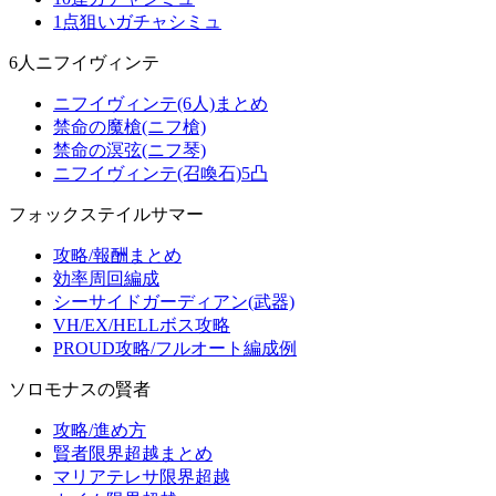
1点狙いガチャシミュ
6人ニフイヴィンテ
ニフイヴィンテ(6人)まとめ
禁命の魔槍(ニフ槍)
禁命の溟弦(ニフ琴)
ニフイヴィンテ(召喚石)5凸
フォックステイルサマー
攻略/報酬まとめ
効率周回編成
シーサイドガーディアン(武器)
VH/EX/HELLボス攻略
PROUD攻略/フルオート編成例
ソロモナスの賢者
攻略/進め方
賢者限界超越まとめ
マリアテレサ限界超越