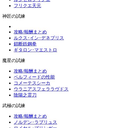
フリクエ天元
神匠の試練
攻略/報酬まとめ
ルクス･イン･デネブリス
鎖断鉄鋼拳
ギタロン･マエストロ
魔星の試練
攻略/報酬まとめ
ペルフィードの性能
コメーテスシーカ
ウラニアスフェララヴドス
陰陽之霊刀
武極の試練
攻略/報酬まとめ
ノルデン･ラブリュス