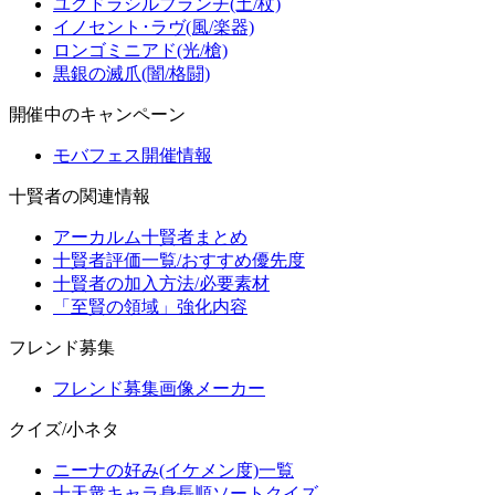
ユグドラシルブランチ(土/杖)
イノセント･ラヴ(風/楽器)
ロンゴミニアド(光/槍)
黒銀の滅爪(闇/格闘)
開催中のキャンペーン
モバフェス開催情報
十賢者の関連情報
アーカルム十賢者まとめ
十賢者評価一覧/おすすめ優先度
十賢者の加入方法/必要素材
「至賢の領域」強化内容
フレンド募集
フレンド募集画像メーカー
クイズ/小ネタ
ニーナの好み(イケメン度)一覧
十天衆キャラ身長順ソートクイズ