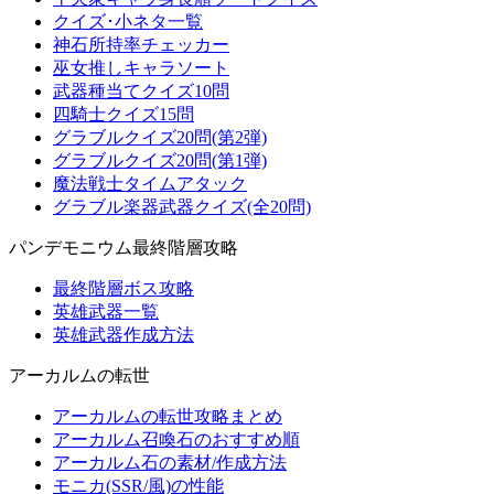
クイズ･小ネタ一覧
神石所持率チェッカー
巫女推しキャラソート
武器種当てクイズ10問
四騎士クイズ15問
グラブルクイズ20問(第2弾)
グラブルクイズ20問(第1弾)
魔法戦士タイムアタック
グラブル楽器武器クイズ(全20問)
パンデモニウム最終階層攻略
最終階層ボス攻略
英雄武器一覧
英雄武器作成方法
アーカルムの転世
アーカルムの転世攻略まとめ
アーカルム召喚石のおすすめ順
アーカルム石の素材/作成方法
モニカ(SSR/風)の性能