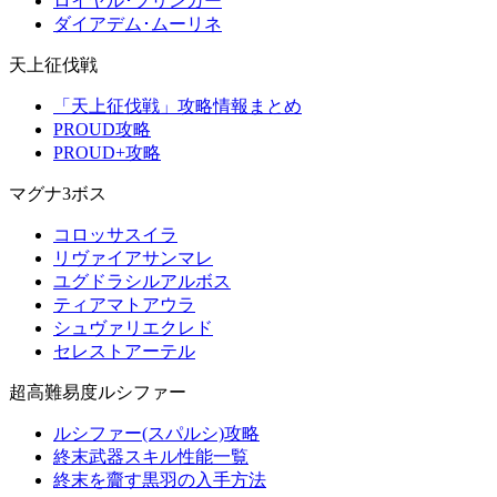
ロイヤル･ブリンガー
ダイアデム･ムーリネ
天上征伐戦
「天上征伐戦」攻略情報まとめ
PROUD攻略
PROUD+攻略
マグナ3ボス
コロッサスイラ
リヴァイアサンマレ
ユグドラシルアルボス
ティアマトアウラ
シュヴァリエクレド
セレストアーテル
超高難易度ルシファー
ルシファー(スパルシ)攻略
終末武器スキル性能一覧
終末を齎す黒羽の入手方法