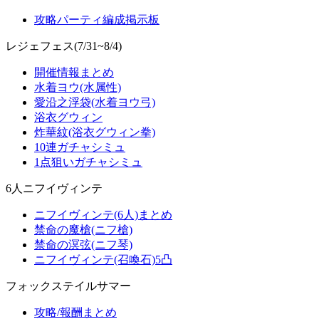
攻略パーティ編成掲示板
レジェフェス(7/31~8/4)
開催情報まとめ
水着ヨウ(水属性)
愛沿之浮袋(水着ヨウ弓)
浴衣グウィン
炸華紋(浴衣グウィン拳)
10連ガチャシミュ
1点狙いガチャシミュ
6人ニフイヴィンテ
ニフイヴィンテ(6人)まとめ
禁命の魔槍(ニフ槍)
禁命の溟弦(ニフ琴)
ニフイヴィンテ(召喚石)5凸
フォックステイルサマー
攻略/報酬まとめ