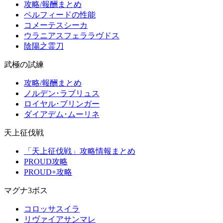
攻略/報酬まとめ
ペルフィードの性能
コメーテスシーカ
ウラニアスフェララヴドス
陰陽之霊刀
武極の試練
攻略/報酬まとめ
ノルデン･ラブリュス
ロイヤル･ブリンガー
ダイアデム･ムーリネ
天上征伐戦
「天上征伐戦」攻略情報まとめ
PROUD攻略
PROUD+攻略
マグナ3ボス
コロッサスイラ
リヴァイアサンマレ