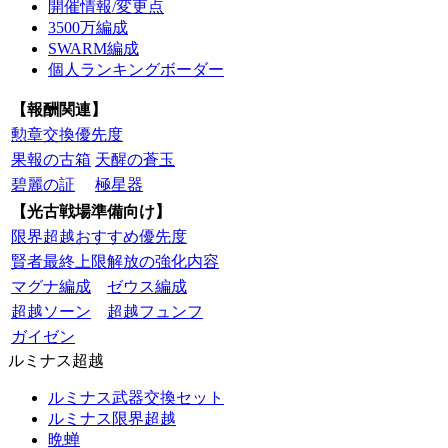
開催情報/変更点
3500万編成
SWARM編成
個人ランキングボーダー
【報酬関連】
勲章交換優先度
果報の古箱
天醒の蒼玉
碧麗の証
極星器
【光古戦場準備向け】
限界超越おすすめ優先度
賢者最終上限解放の強化内容
マグナ編成
ゼウス編成
超越ソーン
超越フュンフ
ガイゼン
ルミナス超越
ルミナス武器交換セット
ルミナス限界超越
晩蝉