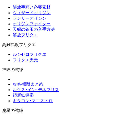
解放手順と必要素材
ウィザードオリジン
ランサーオリジン
オリジンファイター
天醒の蒼玉の入手方法
解放フリクエ
高難易度フリクエ
ルシゼロフリクエ
フリクエ天元
神匠の試練
攻略/報酬まとめ
ルクス･イン･デネブリス
鎖断鉄鋼拳
ギタロン･マエストロ
魔星の試練