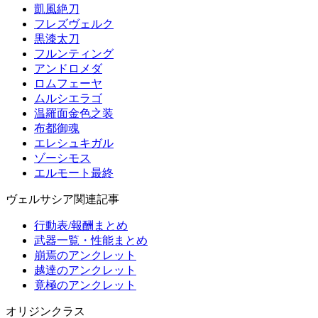
凱風絶刀
フレズヴェルク
黒漆太刀
フルンティング
アンドロメダ
ロムフェーヤ
ムルシエラゴ
温羅面金色之装
布都御魂
エレシュキガル
ゾーシモス
エルモート最終
ヴェルサシア関連記事
行動表/報酬まとめ
武器一覧・性能まとめ
崩焉のアンクレット
越達のアンクレット
竟極のアンクレット
オリジンクラス