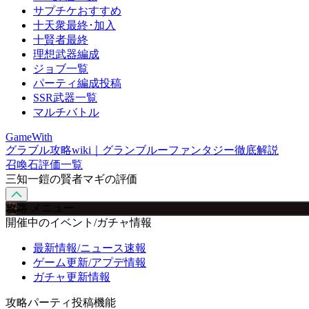
サプチケおすすめ
十天衆最終･加入
十賢者最終
理想武器編成
ジョブ一覧
パーティ編成投稿
SSR武器一覧
マルチバトル
GameWith
グラブル攻略wiki｜グランブルーファンタジー徹底解説
召喚石評価一覧
三知一鎧の賢者マギの評価
攻略 メニュー
開催中のイベント/ガチャ情報
最新情報/ニュース速報
ゲーム更新/アプデ情報
ガチャ更新情報
攻略パーティ投稿機能