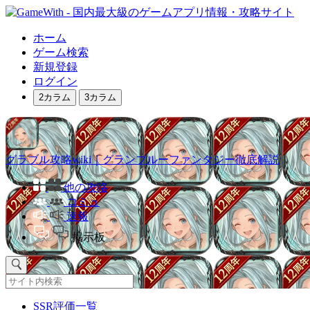
ホーム
ゲーム検索
新規登録
ログイン
2カラム
3カラム
グラブル攻略wiki｜グランブルーファンタジー徹底解説
他の攻略
コミュ
速報
掲示板
SSR評価一覧