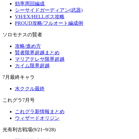
効率周回編成
シーサイドガーディアン(武器)
VH/EX/HELLボス攻略
PROUD攻略/フルオート編成例
ソロモナスの賢者
攻略/進め方
賢者限界超越まとめ
マリアテレサ限界超越
カイム限界超越
7月最終キャラ
水ククル最終
これグラ7月号
これグラ新情報まとめ
ウィザードオリジン
光有利古戦場(9/21~9/28)