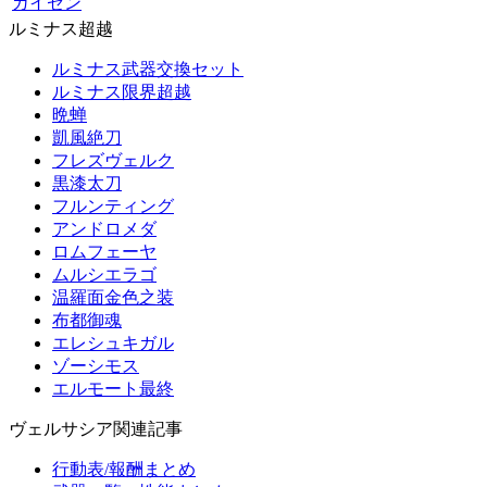
ガイゼン
ルミナス超越
ルミナス武器交換セット
ルミナス限界超越
晩蝉
凱風絶刀
フレズヴェルク
黒漆太刀
フルンティング
アンドロメダ
ロムフェーヤ
ムルシエラゴ
温羅面金色之装
布都御魂
エレシュキガル
ゾーシモス
エルモート最終
ヴェルサシア関連記事
行動表/報酬まとめ