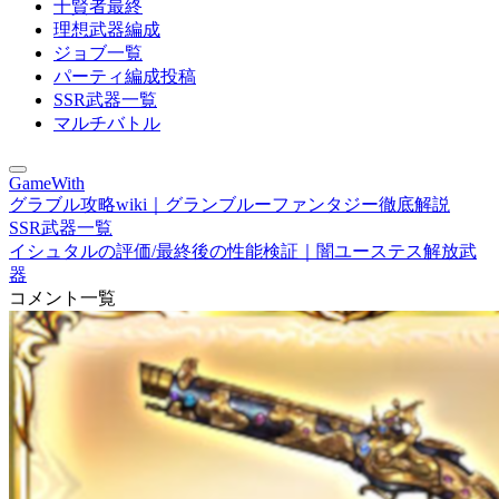
十賢者最終
理想武器編成
ジョブ一覧
パーティ編成投稿
SSR武器一覧
マルチバトル
GameWith
グラブル攻略wiki｜グランブルーファンタジー徹底解説
SSR武器一覧
イシュタルの評価/最終後の性能検証｜闇ユーステス解放武
器
コメント一覧