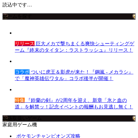
読込中です…
ゲームを探す
リリース
巨大メカで撃ちまくる爽快シューティングゲ
ーム『終末のタイタン：ラストラッシュ』リリース！
コラボ
ついに虎王＆影虎が来た！『鋼嵐 - メカラシ』
で「魔神英雄伝ワタル」コラボ後半が開催！
特集
『鈴蘭の剣』が2周年を迎え、新章「氷と血の
道」を解禁ッ！記念イベントの報酬もお見逃し無く！
攻略取扱いゲーム
家庭用ゲーム機
ポケモンチャンピオンズ攻略