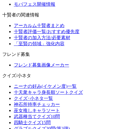
モバフェス開催情報
十賢者の関連情報
アーカルム十賢者まとめ
十賢者評価一覧/おすすめ優先度
十賢者の加入方法/必要素材
「至賢の領域」強化内容
フレンド募集
フレンド募集画像メーカー
クイズ/小ネタ
ニーナの好み(イケメン度)一覧
十天衆キャラ身長順ソートクイズ
クイズ･小ネタ一覧
神石所持率チェッカー
巫女推しキャラソート
武器種当てクイズ10問
四騎士クイズ15問
グラブルクイズ20問(第2弾)