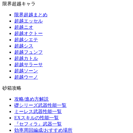
限界超越キャラ
限界超越まとめ
超越エッセル
超越ニオ
超越オクトー
超越シエテ
超越シス
超越フュンフ
超越カトル
超越サラーサ
超越ソーン
超越ウーノ
砂箱攻略
攻略/進め方解説
礎シリーズ武器性能一覧
ミーレス武器性能一覧
EXスキルの性能一覧
『セフィラ』武器一覧
効率周回編成/おすすめ場所