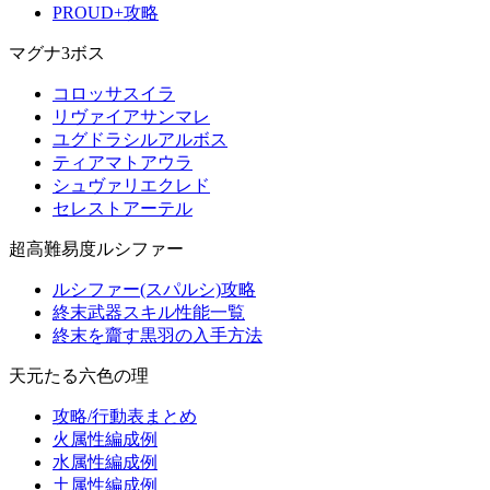
PROUD+攻略
マグナ3ボス
コロッサスイラ
リヴァイアサンマレ
ユグドラシルアルボス
ティアマトアウラ
シュヴァリエクレド
セレストアーテル
超高難易度ルシファー
ルシファー(スパルシ)攻略
終末武器スキル性能一覧
終末を齎す黒羽の入手方法
天元たる六色の理
攻略/行動表まとめ
火属性編成例
水属性編成例
土属性編成例