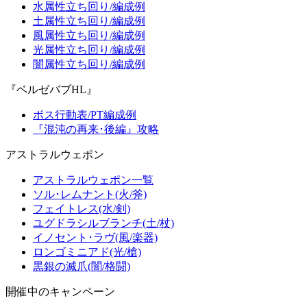
水属性立ち回り/編成例
土属性立ち回り/編成例
風属性立ち回り/編成例
光属性立ち回り/編成例
闇属性立ち回り/編成例
『ベルゼバブHL』
ボス行動表/PT編成例
『混沌の再来･後編』攻略
アストラルウェポン
アストラルウェポン一覧
ソル･レムナント(火/斧)
フェイトレス(水/剣)
ユグドラシルブランチ(土/杖)
イノセント･ラヴ(風/楽器)
ロンゴミニアド(光/槍)
黒銀の滅爪(闇/格闘)
開催中のキャンペーン