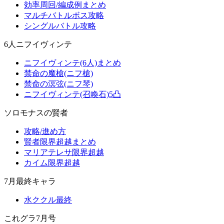
効率周回/編成例まとめ
マルチバトルボス攻略
シングルバトル攻略
6人ニフイヴィンテ
ニフイヴィンテ(6人)まとめ
禁命の魔槍(ニフ槍)
禁命の溟弦(ニフ琴)
ニフイヴィンテ(召喚石)5凸
ソロモナスの賢者
攻略/進め方
賢者限界超越まとめ
マリアテレサ限界超越
カイム限界超越
7月最終キャラ
水ククル最終
これグラ7月号