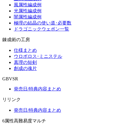
風属性編成例
光属性編成例
闇属性編成例
極理の結晶の使い道･必要数
ドラゴニックウェポン一覧
錬成術の工房
仕様まとめ
ウロボロス･ミニステル
真理の短剣
創成の魂片
GBVSR
発売日/特典内容まとめ
リリンク
発売日/特典内容まとめ
6属性高難易度マルチ