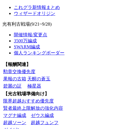
これグラ新情報まとめ
ウィザードオリジン
光有利古戦場(9/21~9/28)
開催情報/変更点
3500万編成
SWARM編成
個人ランキングボーダー
【報酬関連】
勲章交換優先度
果報の古箱
天醒の蒼玉
碧麗の証
極星器
【光古戦場準備向け】
限界超越おすすめ優先度
賢者最終上限解放の強化内容
マグナ編成
ゼウス編成
超越ソーン
超越フュンフ