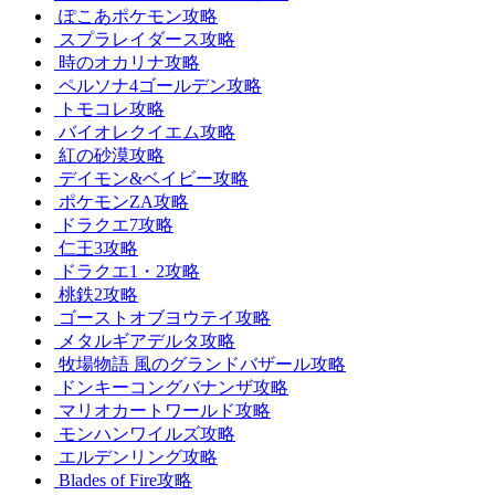
ぽこあポケモン攻略
スプラレイダース攻略
時のオカリナ攻略
ペルソナ4ゴールデン攻略
トモコレ攻略
バイオレクイエム攻略
紅の砂漠攻略
デイモン&ベイビー攻略
ポケモンZA攻略
ドラクエ7攻略
仁王3攻略
ドラクエ1・2攻略
桃鉄2攻略
ゴーストオブヨウテイ攻略
メタルギアデルタ攻略
牧場物語 風のグランドバザール攻略
ドンキーコングバナンザ攻略
マリオカートワールド攻略
モンハンワイルズ攻略
エルデンリング攻略
Blades of Fire攻略