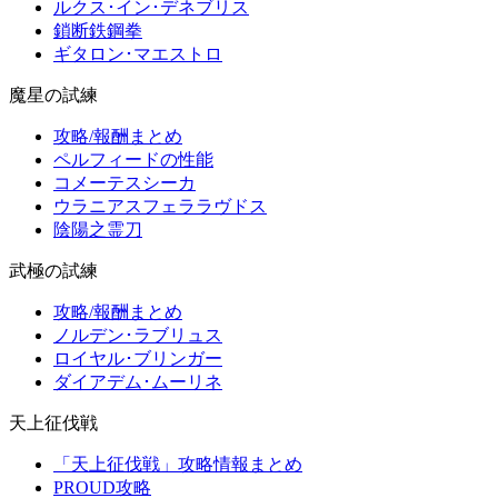
ルクス･イン･デネブリス
鎖断鉄鋼拳
ギタロン･マエストロ
魔星の試練
攻略/報酬まとめ
ペルフィードの性能
コメーテスシーカ
ウラニアスフェララヴドス
陰陽之霊刀
武極の試練
攻略/報酬まとめ
ノルデン･ラブリュス
ロイヤル･ブリンガー
ダイアデム･ムーリネ
天上征伐戦
「天上征伐戦」攻略情報まとめ
PROUD攻略