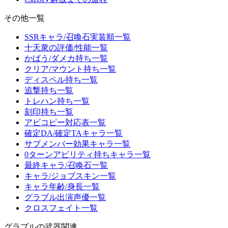
その他一覧
SSRキャラ/召喚石実装順一覧
十天衆の評価/性能一覧
かばう/ダメカ持ち一覧
クリア/マウント持ち一覧
ディスペル持ち一覧
追撃持ち一覧
トレハン持ち一覧
刻印持ち一覧
アビコピー対応表一覧
確定DA/確定TAキャラ一覧
サブメンバー効果キャラ一覧
0ターンアビリティ持ちキャラ一覧
最終キャラ/召喚石一覧
キャラ/ジョブスキン一覧
キャラ年齢/身長一覧
グラブル出演声優一覧
クロスフェイト一覧
グラブルの武器関連