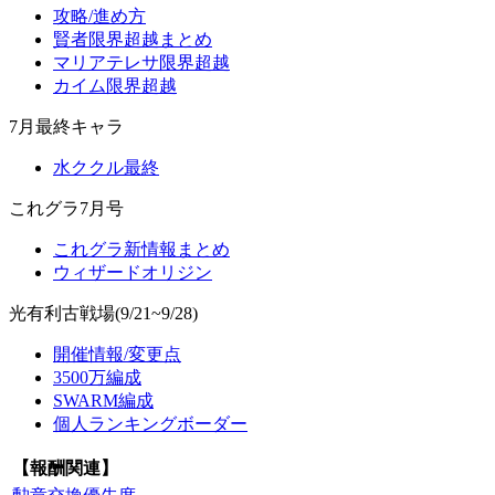
攻略/進め方
賢者限界超越まとめ
マリアテレサ限界超越
カイム限界超越
7月最終キャラ
水ククル最終
これグラ7月号
これグラ新情報まとめ
ウィザードオリジン
光有利古戦場(9/21~9/28)
開催情報/変更点
3500万編成
SWARM編成
個人ランキングボーダー
【報酬関連】