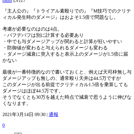
mdm
Lv117
『主人公の』『トライアル素殴りでの』『M技巧でのクリテ
ィカル発生時のダメージ』はおよそ1.5倍で問題なし。
考慮が必要なのはのは4点。
・バフデバフは別に計算する必要あり
・中でも与ダメージアップが関わると計算が狂いやすい
・防御値が変わると与えられるダメージも変わる
・ダメージ減衰に突入すると表示上のダメージが1.5倍に届
かない
最後が一番特徴的なので書いておくと、例えば天司枠無し与
ダメージアップも無しの、通常殴り天井は44.5万ですが
このダメージが出る前提でクリティカル1.5倍を乗算しても
ダメージはほぼ44.5万です。
そうでなくとも30万を越えた時点で減衰で思うように伸びな
くなります。
2021年3月14日 09:30 |
通報
0