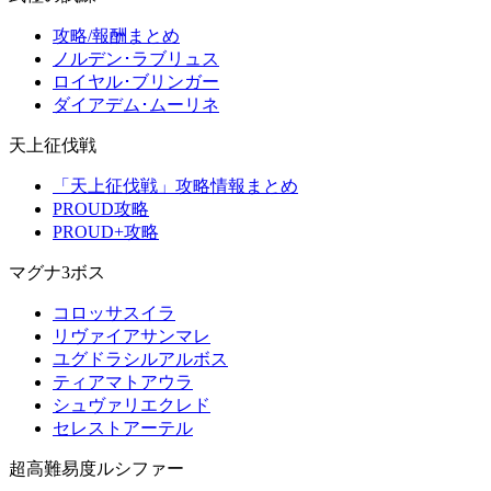
攻略/報酬まとめ
ノルデン･ラブリュス
ロイヤル･ブリンガー
ダイアデム･ムーリネ
天上征伐戦
「天上征伐戦」攻略情報まとめ
PROUD攻略
PROUD+攻略
マグナ3ボス
コロッサスイラ
リヴァイアサンマレ
ユグドラシルアルボス
ティアマトアウラ
シュヴァリエクレド
セレストアーテル
超高難易度ルシファー