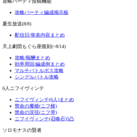
攻略パーティ投稿機能
攻略パーティ編成掲示板
夏生放送(8/8)
配信日/発表内容まとめ
天上劇団もぐら座復刻(~8/14)
攻略/報酬まとめ
効率周回/編成例まとめ
マルチバトルボス攻略
シングルバトル攻略
6人ニフイヴィンテ
ニフイヴィンテ(6人)まとめ
禁命の魔槍(ニフ槍)
禁命の溟弦(ニフ琴)
ニフイヴィンテ(召喚石)5凸
ソロモナスの賢者