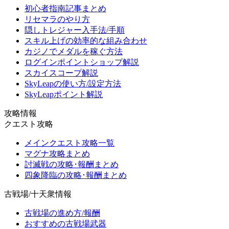
初心者指南記事まとめ
リセマラのやり方
隠しトレジャー入手法/手順
スキル上げの効率的な組み合わせ
カジノでメダルを稼ぐ方法
ログインポイントショップ解説
スカイスコープ解説
SkyLeapの使い方/設定方法
SkyLeapポイント解説
攻略情報
クエスト攻略
メインクエスト攻略一覧
マグナ攻略まとめ
討滅戦の攻略･報酬まとめ
四象降臨の攻略･報酬まとめ
古戦場/十天衆情報
古戦場の進め方/報酬
おすすめの古戦場武器