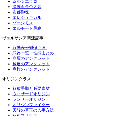
ムルシエラゴ
温羅面金色之装
布都御魂
エレシュキガル
ゾーシモス
エルモート最終
ヴェルサシア関連記事
行動表/報酬まとめ
武器一覧・性能まとめ
崩焉のアンクレット
越達のアンクレット
竟極のアンクレット
オリジンクラス
解放手順と必要素材
ウィザードオリジン
ランサーオリジン
オリジンファイター
天醒の蒼玉の入手方法
解放フリクエ