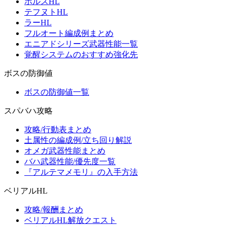
ホルスHL
テフヌトHL
ラーHL
フルオート編成例まとめ
エニアドシリーズ武器性能一覧
覚醒システムのおすすめ強化先
ボスの防御値
ボスの防御値一覧
スパバハ攻略
攻略/行動表まとめ
土属性の編成例/立ち回り解説
オメガ武器性能まとめ
バハ武器性能/優先度一覧
『アルテマメモリ』の入手方法
ベリアルHL
攻略/報酬まとめ
ベリアルHL解放クエスト