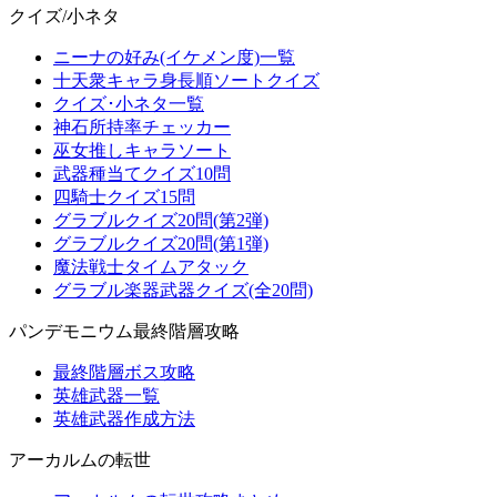
クイズ/小ネタ
ニーナの好み(イケメン度)一覧
十天衆キャラ身長順ソートクイズ
クイズ･小ネタ一覧
神石所持率チェッカー
巫女推しキャラソート
武器種当てクイズ10問
四騎士クイズ15問
グラブルクイズ20問(第2弾)
グラブルクイズ20問(第1弾)
魔法戦士タイムアタック
グラブル楽器武器クイズ(全20問)
パンデモニウム最終階層攻略
最終階層ボス攻略
英雄武器一覧
英雄武器作成方法
アーカルムの転世