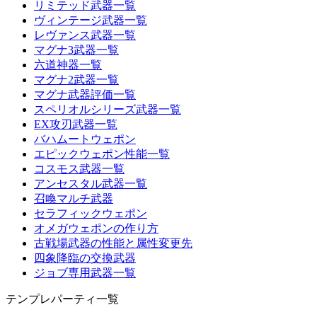
リミテッド武器一覧
ヴィンテージ武器一覧
レヴァンス武器一覧
マグナ3武器一覧
六道神器一覧
マグナ2武器一覧
マグナ武器評価一覧
スペリオルシリーズ武器一覧
EX攻刃武器一覧
バハムートウェポン
エピックウェポン性能一覧
コスモス武器一覧
アンセスタル武器一覧
召喚マルチ武器
セラフィックウェポン
オメガウェポンの作り方
古戦場武器の性能と属性変更先
四象降臨の交換武器
ジョブ専用武器一覧
テンプレパーティ一覧