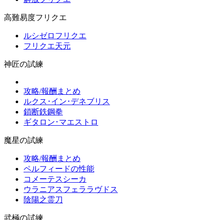
高難易度フリクエ
ルシゼロフリクエ
フリクエ天元
神匠の試練
攻略/報酬まとめ
ルクス･イン･デネブリス
鎖断鉄鋼拳
ギタロン･マエストロ
魔星の試練
攻略/報酬まとめ
ペルフィードの性能
コメーテスシーカ
ウラニアスフェララヴドス
陰陽之霊刀
武極の試練