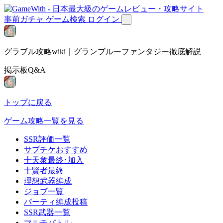
事前ガチャ
ゲーム検索
ログイン
グラブル攻略wiki｜グランブルーファンタジー徹底解説
掲示板Q&A
トップに戻る
ゲーム攻略一覧を見る
SSR評価一覧
サプチケおすすめ
十天衆最終･加入
十賢者最終
理想武器編成
ジョブ一覧
パーティ編成投稿
SSR武器一覧
マルチバトル