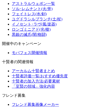
アストラルウェポン一覧
ソル･レムナント(火/斧)
フェイトレス(水/剣)
ユグドラシルブランチ(土/杖)
イノセント･ラヴ(風/楽器)
ロンゴミニアド(光/槍)
黒銀の滅爪(闇/格闘)
開催中のキャンペーン
モバフェス開催情報
十賢者の関連情報
アーカルム十賢者まとめ
十賢者評価一覧/おすすめ優先度
十賢者の加入方法/必要素材
「至賢の領域」強化内容
フレンド募集
フレンド募集画像メーカー