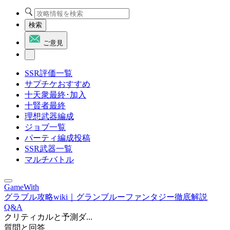
検索
ご意見
SSR評価一覧
サプチケおすすめ
十天衆最終･加入
十賢者最終
理想武器編成
ジョブ一覧
パーティ編成投稿
SSR武器一覧
マルチバトル
GameWith
グラブル攻略wiki｜グランブルーファンタジー徹底解説
Q&A
クリティカルと予測ダ...
質問と回答