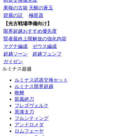
勲章交換優先度
果報の古箱
天醒の蒼玉
碧麗の証
極星器
【光古戦場準備向け】
限界超越おすすめ優先度
賢者最終上限解放の強化内容
マグナ編成
ゼウス編成
超越ソーン
超越フュンフ
ガイゼン
ルミナス超越
ルミナス武器交換セット
ルミナス限界超越
晩蝉
凱風絶刀
フレズヴェルク
黒漆太刀
フルンティング
アンドロメダ
ロムフェーヤ