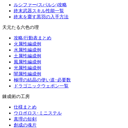
ルシファー(スパルシ)攻略
終末武器スキル性能一覧
終末を齎す黒羽の入手方法
天元たる六色の理
攻略/行動表まとめ
火属性編成例
水属性編成例
土属性編成例
風属性編成例
光属性編成例
闇属性編成例
極理の結晶の使い道･必要数
ドラゴニックウェポン一覧
錬成術の工房
仕様まとめ
ウロボロス･ミニステル
真理の短剣
創成の魂片