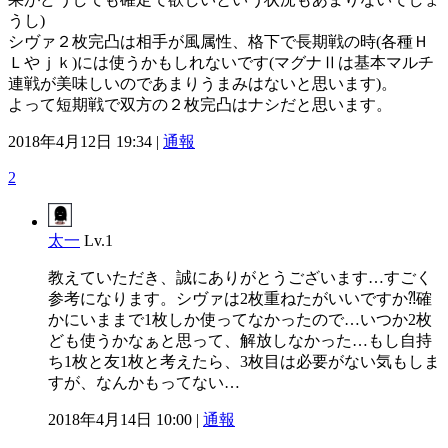
うし)
シヴァ２枚完凸は相手が風属性、格下で長期戦の時(各種Ｈ
Ｌやｊｋ)には使うかもしれないです(マグナⅡは基本マルチ
連戦が美味しいのであまりうまみはないと思います)。
よって短期戦で双方の２枚完凸はナシだと思います。
2018年4月12日 19:34 |
通報
2
太一
Lv.1
教えていただき、誠にありがとうございます…すごく
参考になります。シヴァは2枚重ねたがいいですか⁈確
かにいままで1枚しか使ってなかったので…いつか2枚
ども使うかなぁと思って、解放しなかった…もし自持
ち1枚と友1枚と考えたら、3枚目は必要がない気もしま
すが、なんかもってない…
2018年4月14日 10:00 |
通報