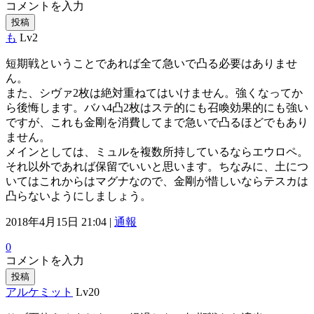
コメントを入力
投稿
も
Lv2
短期戦ということであれば全て急いで凸る必要はありませ
ん。
また、シヴァ2枚は絶対重ねてはいけません。強くなってか
ら後悔します。バハ4凸2枚はステ的にも召喚効果的にも強い
ですが、これも金剛を消費してまで急いで凸るほどでもあり
ません。
メインとしては、ミュルを複数所持しているならエウロペ。
それ以外であれば保留でいいと思います。ちなみに、土につ
いてはこれからはマグナなので、金剛が惜しいならテスカは
凸らないようにしましょう。
2018年4月15日 21:04 |
通報
0
コメントを入力
投稿
アルケミット
Lv20