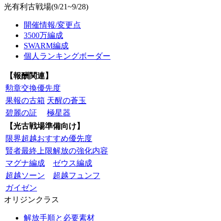
光有利古戦場(9/21~9/28)
開催情報/変更点
3500万編成
SWARM編成
個人ランキングボーダー
【報酬関連】
勲章交換優先度
果報の古箱
天醒の蒼玉
碧麗の証
極星器
【光古戦場準備向け】
限界超越おすすめ優先度
賢者最終上限解放の強化内容
マグナ編成
ゼウス編成
超越ソーン
超越フュンフ
ガイゼン
オリジンクラス
解放手順と必要素材