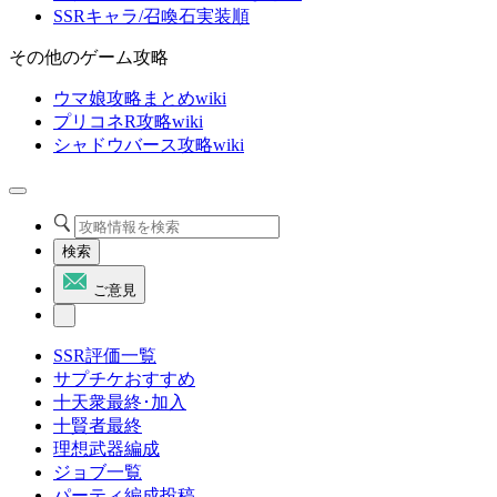
SSRキャラ/召喚石実装順
その他のゲーム攻略
ウマ娘攻略まとめwiki
プリコネR攻略wiki
シャドウバース攻略wiki
検索
ご意見
SSR評価一覧
サプチケおすすめ
十天衆最終･加入
十賢者最終
理想武器編成
ジョブ一覧
パーティ編成投稿