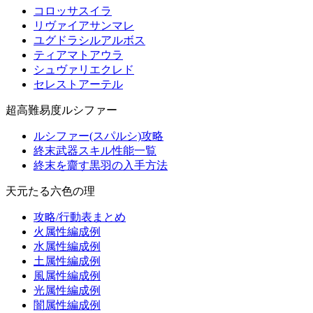
コロッサスイラ
リヴァイアサンマレ
ユグドラシルアルボス
ティアマトアウラ
シュヴァリエクレド
セレストアーテル
超高難易度ルシファー
ルシファー(スパルシ)攻略
終末武器スキル性能一覧
終末を齎す黒羽の入手方法
天元たる六色の理
攻略/行動表まとめ
火属性編成例
水属性編成例
土属性編成例
風属性編成例
光属性編成例
闇属性編成例