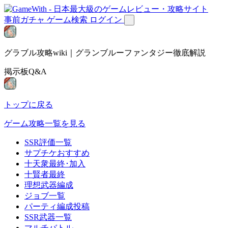
事前ガチャ
ゲーム検索
ログイン
グラブル攻略wiki｜グランブルーファンタジー徹底解説
掲示板Q&A
トップに戻る
ゲーム攻略一覧を見る
SSR評価一覧
サプチケおすすめ
十天衆最終･加入
十賢者最終
理想武器編成
ジョブ一覧
パーティ編成投稿
SSR武器一覧
マルチバトル