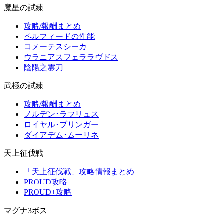
魔星の試練
攻略/報酬まとめ
ペルフィードの性能
コメーテスシーカ
ウラニアスフェララヴドス
陰陽之霊刀
武極の試練
攻略/報酬まとめ
ノルデン･ラブリュス
ロイヤル･ブリンガー
ダイアデム･ムーリネ
天上征伐戦
「天上征伐戦」攻略情報まとめ
PROUD攻略
PROUD+攻略
マグナ3ボス