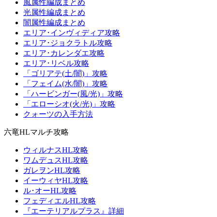
風属性編成まとめ
光属性編成まとめ
闇属性編成まとめ
エリア･インヴィディア攻略
エリア･ジョクラトル攻略
エリア･カレンダエ攻略
エリア･リベル攻略
「ゴリアテ(土/闇)」攻略
「フェイム(水/闇)」攻略
「ハービンガー(風/光)」攻略
「エローシオ(火/光)」攻略
クォーツの入手方法
六竜HLマルチ攻略
ウィルナスHL攻略
ワムデュスHL攻略
ガレヲンHL攻略
イーウィヤHL攻略
ル･オーHL攻略
フェディエルHL攻略
『エーテリアルプラス』詳細