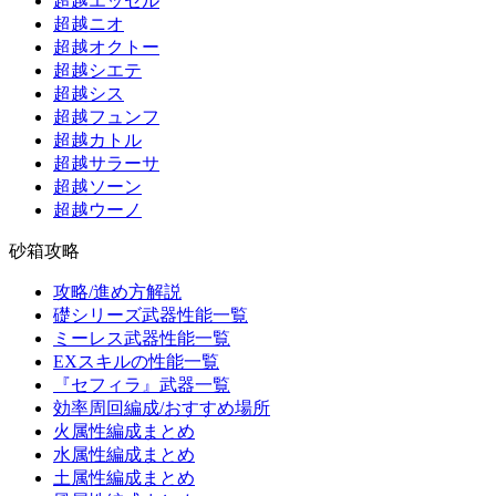
超越エッセル
超越ニオ
超越オクトー
超越シエテ
超越シス
超越フュンフ
超越カトル
超越サラーサ
超越ソーン
超越ウーノ
砂箱攻略
攻略/進め方解説
礎シリーズ武器性能一覧
ミーレス武器性能一覧
EXスキルの性能一覧
『セフィラ』武器一覧
効率周回編成/おすすめ場所
火属性編成まとめ
水属性編成まとめ
土属性編成まとめ