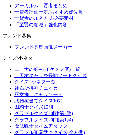
アーカルム十賢者まとめ
十賢者評価一覧/おすすめ優先度
十賢者の加入方法/必要素材
「至賢の領域」強化内容
フレンド募集
フレンド募集画像メーカー
クイズ/小ネタ
ニーナの好み(イケメン度)一覧
十天衆キャラ身長順ソートクイズ
クイズ･小ネタ一覧
神石所持率チェッカー
巫女推しキャラソート
武器種当てクイズ10問
四騎士クイズ15問
グラブルクイズ20問(第2弾)
グラブルクイズ20問(第1弾)
魔法戦士タイムアタック
グラブル楽器武器クイズ(全20問)