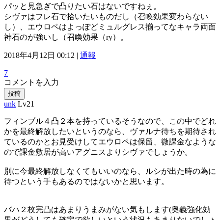
パッと見急ぎで凸りたい石はないですねぇ。
シヴァはフレ石で拾いたいものだし（召喚効果変わらない
し）、エウロペはよっぽどミュルグレス揃ってなキャラ両面
神石のが強いし（召喚効果（ry）。
2018年4月12日 00:12 |
通報
7
コメントを入力
投稿
unk
Lv21
フィンブル４凸２本を持っているそうなので、この中でどれ
かを最終解放したいというのなら、ヴァルナ待ちを期待され
ているのかとお見受けしてエウロペは保留、微課金なような
ので課金敷居が高いアグニスよりシヴァでしょうか。
別に今最終解放しなくてもいいのなら、ルシが出た時の為に
待つという手もあるのではないかと思います。
バハ２枚完凸はあまりうまみがない気もします(奥義強化効
果がどうしても確定で欲しいという状況もあまりないでしょ