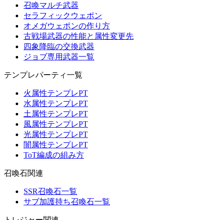
召喚マルチ武器
セラフィックウェポン
オメガウェポンの作り方
古戦場武器の性能と属性変更先
四象降臨の交換武器
ジョブ専用武器一覧
テンプレパーティ一覧
火属性テンプレPT
水属性テンプレPT
土属性テンプレPT
風属性テンプレPT
光属性テンプレPT
闇属性テンプレPT
ToT編成の組み方
召喚石関連
SSR召喚石一覧
サブ加護持ち召喚石一覧
トレジャー関連