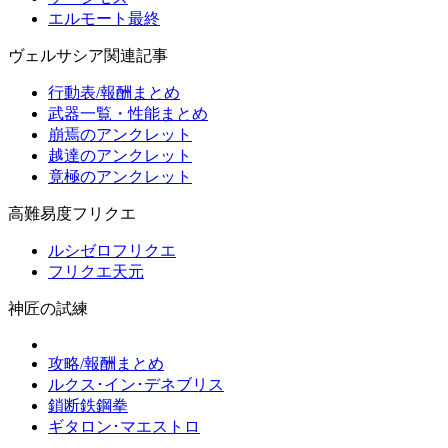
エルモート最終
ヴェルサシア関連記事
行動表/報酬まとめ
武器一覧・性能まとめ
崩焉のアンクレット
越達のアンクレット
竟極のアンクレット
高難易度フリクエ
ルシゼロフリクエ
フリクエ天元
神匠の試練
攻略/報酬まとめ
ルクス･イン･デネブリス
鎖断鉄鋼拳
ギタロン･マエストロ