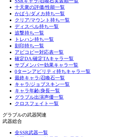
SSRキャラ/召喚石実装順一覧
十天衆の評価/性能一覧
かばう/ダメカ持ち一覧
クリア/マウント持ち一覧
ディスペル持ち一覧
追撃持ち一覧
トレハン持ち一覧
刻印持ち一覧
アビコピー対応表一覧
確定DA/確定TAキャラ一覧
サブメンバー効果キャラ一覧
0ターンアビリティ持ちキャラ一覧
最終キャラ/召喚石一覧
キャラ/ジョブスキン一覧
キャラ年齢/身長一覧
グラブル出演声優一覧
クロスフェイト一覧
グラブルの武器関連
武器総合
全SSR武器一覧