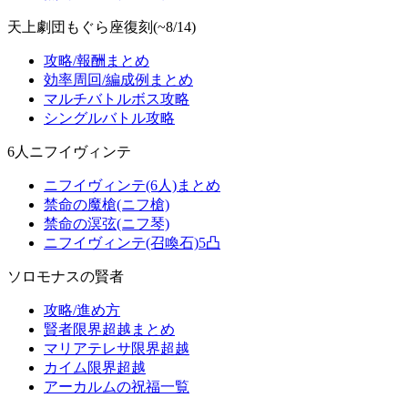
天上劇団もぐら座復刻(~8/14)
攻略/報酬まとめ
効率周回/編成例まとめ
マルチバトルボス攻略
シングルバトル攻略
6人ニフイヴィンテ
ニフイヴィンテ(6人)まとめ
禁命の魔槍(ニフ槍)
禁命の溟弦(ニフ琴)
ニフイヴィンテ(召喚石)5凸
ソロモナスの賢者
攻略/進め方
賢者限界超越まとめ
マリアテレサ限界超越
カイム限界超越
アーカルムの祝福一覧