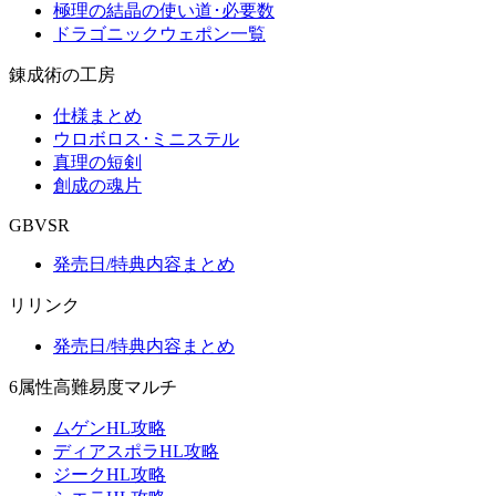
極理の結晶の使い道･必要数
ドラゴニックウェポン一覧
錬成術の工房
仕様まとめ
ウロボロス･ミニステル
真理の短剣
創成の魂片
GBVSR
発売日/特典内容まとめ
リリンク
発売日/特典内容まとめ
6属性高難易度マルチ
ムゲンHL攻略
ディアスポラHL攻略
ジークHL攻略