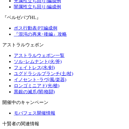
光属性立ち回り/編成例
闇属性立ち回り/編成例
『ベルゼバブHL』
ボス行動表/PT編成例
『混沌の再来･後編』攻略
アストラルウェポン
アストラルウェポン一覧
ソル･レムナント(火/斧)
フェイトレス(水/剣)
ユグドラシルブランチ(土/杖)
イノセント･ラヴ(風/楽器)
ロンゴミニアド(光/槍)
黒銀の滅爪(闇/格闘)
開催中のキャンペーン
モバフェス開催情報
十賢者の関連情報