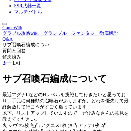
SSR武器一覧
マルチバトル
GameWith
グラブル攻略wiki｜グランブルーファンタジー徹底解説
Q&A
サブ召喚石編成につい...
質問と回答
解決済み
太一
Lv1
サブ召喚石編成について
最近マグナIIなどのHレベルを挑戦して行きたいと思ってお
り、手元に何種類の召喚石がありますが、どれを優先して最
終解放して行こうがすごく迷っています。
以下、リストアップしていますので、ぜひみなさんの意見を
教えてください。
火 シヴァ2枚 無凸 アグニス1枚 無凸 アテナ1枚 2凸