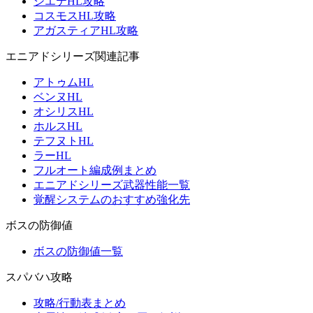
シエテHL攻略
コスモスHL攻略
アガスティアHL攻略
エニアドシリーズ関連記事
アトゥムHL
ベンヌHL
オシリスHL
ホルスHL
テフヌトHL
ラーHL
フルオート編成例まとめ
エニアドシリーズ武器性能一覧
覚醒システムのおすすめ強化先
ボスの防御値
ボスの防御値一覧
スパバハ攻略
攻略/行動表まとめ