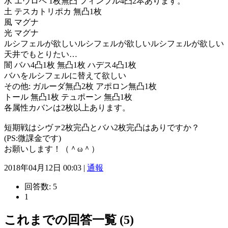
水 エウロペ 1枚無凸 フィンブル4凸2本あります。
土 テスカトリポカ 無凸1枚
風 マグナ
光 マグナ
ルシフェルが欲しいルシフェルが欲しいルシフェルが欲しい
天井でもとりたい…
闇 バハ4凸1枚 無凸1枚 ハデス4凸1枚
バハをルシフェルに替えて欲しい
その他: ガルーダ無凸2枚 アポロン無凸1枚
トール 無凸1枚 テュポーン 無凸1枚
各属性カバンは2枚以上あります。
短期戦はシヴァ2枚完凸とバハ2枚完凸はありですか？
(PS:微課金です)
お願いします！（＾ω＾）
2018年04月12日 00:03 |
通報
回答数:
5
1
これまでの回答一覧 (5)