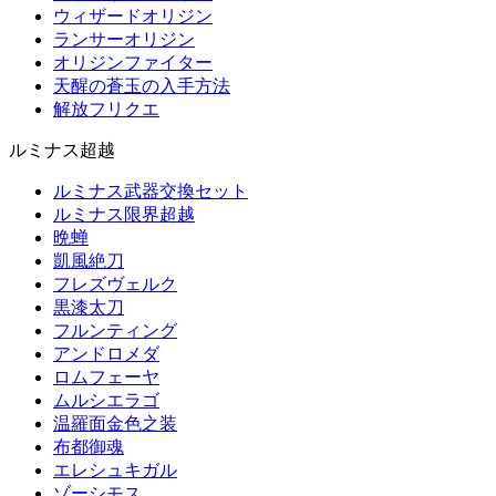
ウィザードオリジン
ランサーオリジン
オリジンファイター
天醒の蒼玉の入手方法
解放フリクエ
ルミナス超越
ルミナス武器交換セット
ルミナス限界超越
晩蝉
凱風絶刀
フレズヴェルク
黒漆太刀
フルンティング
アンドロメダ
ロムフェーヤ
ムルシエラゴ
温羅面金色之装
布都御魂
エレシュキガル
ゾーシモス