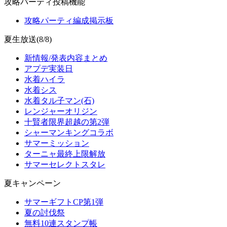
攻略パーティ投稿機能
攻略パーティ編成掲示板
夏生放送(8/8)
新情報/発表内容まとめ
アプデ実装日
水着ハイラ
水着シス
水着タル子マン(石)
レンジャーオリジン
十賢者限界超越の第2弾
シャーマンキングコラボ
サマーミッション
ターニャ最終上限解放
サマーセレクトスタレ
夏キャンペーン
サマーギフトCP第1弾
夏の討伐祭
無料10連スタンプ帳