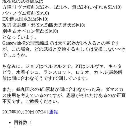
現在私の武器編成は
方陣:リヴァ短剣3凸2本、1凸1本、無凸2本(いずれもSLv10)
バハ:ノヴム短剣(Slv10)
EX:鶴丸国永3凸(Slv10)
攻刃:玄武槌・邪(Slv15)四天刃蒼天(Slv10)
別枠:古オベロン無凸(Slv10)
となっています。
Gamewith様の理想編成では天司武器が1本入るとの事です
が、この場合、どの武器と交換するもしくは交換しないべき
でしょうか。
ちなみに、ジョブはベルセルクで、PTはシルヴァ、キャタ
ピラ、水着イシュ、ランスロット、ロミオ、カトル(最終解
放は間に合わなそうです)で回しています。
また、鶴丸国永の4凸素材が間に合わなかった為、ダマスカ
ス使用を考えているのですが、恩恵がそれだけあるのか正直
不安です。ご教授ください。
2017年10月29日 07:24 |
通報
回答数:
1