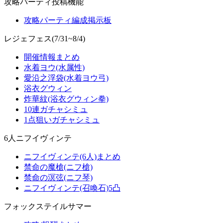
攻略パーティ投稿機能
攻略パーティ編成掲示板
レジェフェス(7/31~8/4)
開催情報まとめ
水着ヨウ(水属性)
愛沿之浮袋(水着ヨウ弓)
浴衣グウィン
炸華紋(浴衣グウィン拳)
10連ガチャシミュ
1点狙いガチャシミュ
6人ニフイヴィンテ
ニフイヴィンテ(6人)まとめ
禁命の魔槍(ニフ槍)
禁命の溟弦(ニフ琴)
ニフイヴィンテ(召喚石)5凸
フォックステイルサマー