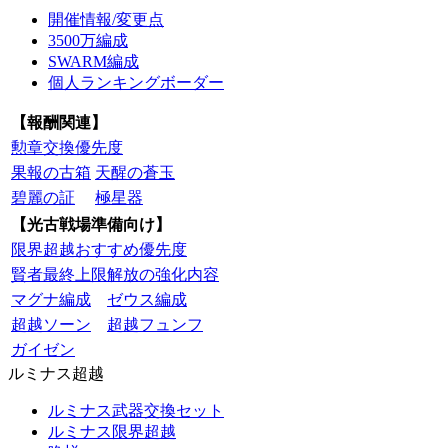
開催情報/変更点
3500万編成
SWARM編成
個人ランキングボーダー
【報酬関連】
勲章交換優先度
果報の古箱
天醒の蒼玉
碧麗の証
極星器
【光古戦場準備向け】
限界超越おすすめ優先度
賢者最終上限解放の強化内容
マグナ編成
ゼウス編成
超越ソーン
超越フュンフ
ガイゼン
ルミナス超越
ルミナス武器交換セット
ルミナス限界超越