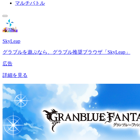
マルチバトル
SkyLeap
グラブルを遊ぶなら、グラブル推奨ブラウザ「SkyLeap」
広告
詳細を見る