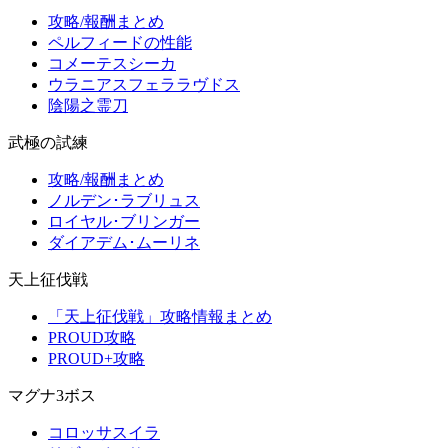
攻略/報酬まとめ
ペルフィードの性能
コメーテスシーカ
ウラニアスフェララヴドス
陰陽之霊刀
武極の試練
攻略/報酬まとめ
ノルデン･ラブリュス
ロイヤル･ブリンガー
ダイアデム･ムーリネ
天上征伐戦
「天上征伐戦」攻略情報まとめ
PROUD攻略
PROUD+攻略
マグナ3ボス
コロッサスイラ