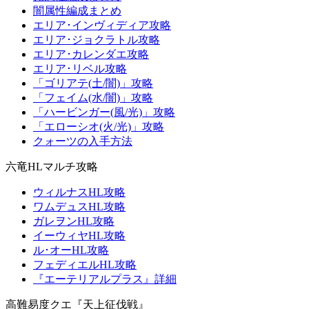
闇属性編成まとめ
エリア･インヴィディア攻略
エリア･ジョクラトル攻略
エリア･カレンダエ攻略
エリア･リベル攻略
「ゴリアテ(土/闇)」攻略
「フェイム(水/闇)」攻略
「ハービンガー(風/光)」攻略
「エローシオ(火/光)」攻略
クォーツの入手方法
六竜HLマルチ攻略
ウィルナスHL攻略
ワムデュスHL攻略
ガレヲンHL攻略
イーウィヤHL攻略
ル･オーHL攻略
フェディエルHL攻略
『エーテリアルプラス』詳細
高難易度クエ『天上征伐戦』