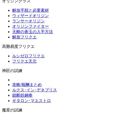
オリジンクラス
解放手順と必要素材
ウィザードオリジン
ランサーオリジン
オリジンファイター
天醒の蒼玉の入手方法
解放フリクエ
高難易度フリクエ
ルシゼロフリクエ
フリクエ天元
神匠の試練
攻略/報酬まとめ
ルクス･イン･デネブリス
鎖断鉄鋼拳
ギタロン･マエストロ
魔星の試練