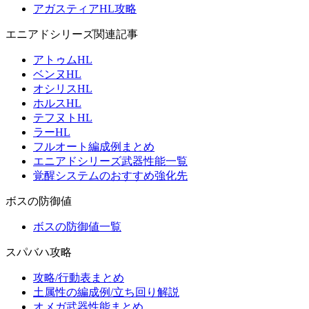
アガスティアHL攻略
エニアドシリーズ関連記事
アトゥムHL
ベンヌHL
オシリスHL
ホルスHL
テフヌトHL
ラーHL
フルオート編成例まとめ
エニアドシリーズ武器性能一覧
覚醒システムのおすすめ強化先
ボスの防御値
ボスの防御値一覧
スパバハ攻略
攻略/行動表まとめ
土属性の編成例/立ち回り解説
オメガ武器性能まとめ