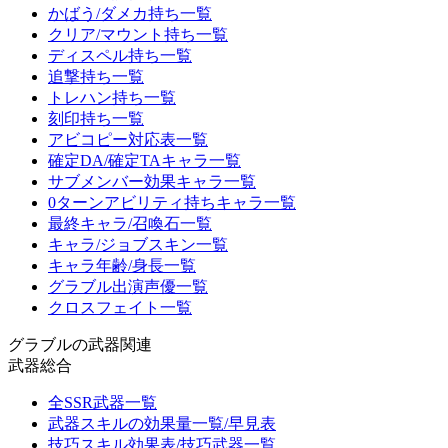
かばう/ダメカ持ち一覧
クリア/マウント持ち一覧
ディスペル持ち一覧
追撃持ち一覧
トレハン持ち一覧
刻印持ち一覧
アビコピー対応表一覧
確定DA/確定TAキャラ一覧
サブメンバー効果キャラ一覧
0ターンアビリティ持ちキャラ一覧
最終キャラ/召喚石一覧
キャラ/ジョブスキン一覧
キャラ年齢/身長一覧
グラブル出演声優一覧
クロスフェイト一覧
グラブルの武器関連
武器総合
全SSR武器一覧
武器スキルの効果量一覧/早見表
技巧スキル効果表/技巧武器一覧