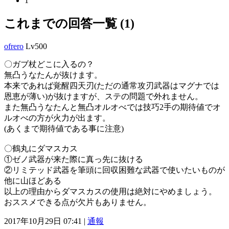
1
これまでの回答一覧 (1)
ofrero
Lv500
〇ガブ杖どこに入るの？
無凸うなたんが抜けます。
本来であれば覚醒四天刃(ただの通常攻刃武器はマグナでは
恩恵が薄い)が抜けますが、ステの問題で外れません。
また無凸うなたんと無凸オルオべでは技巧2手の期待値でオ
ルオべの方が火力が出ます。
(あくまで期待値である事に注意)
〇鶴丸にダマスカス
①ゼノ武器が来た際に真っ先に抜ける
②リミテッド武器を筆頭に回収困難な武器で使いたいものが
他に山ほどある
以上の理由からダマスカスの使用は絶対にやめましょう。
おススメできる点が欠片もありません。
2017年10月29日 07:41 |
通報