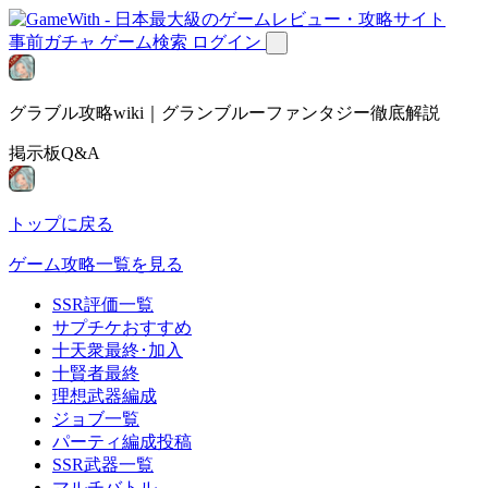
事前ガチャ
ゲーム検索
ログイン
グラブル攻略wiki｜グランブルーファンタジー徹底解説
掲示板Q&A
トップに戻る
ゲーム攻略一覧を見る
SSR評価一覧
サプチケおすすめ
十天衆最終･加入
十賢者最終
理想武器編成
ジョブ一覧
パーティ編成投稿
SSR武器一覧
マルチバトル