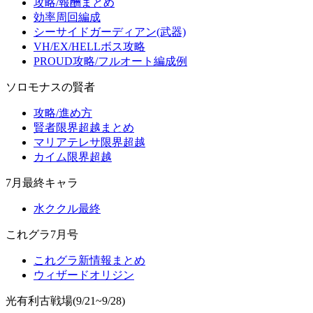
攻略/報酬まとめ
効率周回編成
シーサイドガーディアン(武器)
VH/EX/HELLボス攻略
PROUD攻略/フルオート編成例
ソロモナスの賢者
攻略/進め方
賢者限界超越まとめ
マリアテレサ限界超越
カイム限界超越
7月最終キャラ
水ククル最終
これグラ7月号
これグラ新情報まとめ
ウィザードオリジン
光有利古戦場(9/21~9/28)