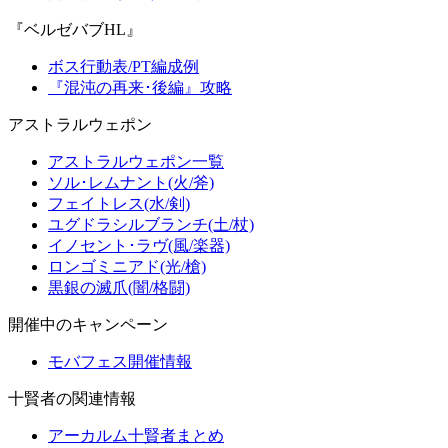
『ベルゼバブHL』
ボス行動表/PT編成例
『混沌の再来･後編』攻略
アストラルウェポン
アストラルウェポン一覧
ソル･レムナント(火/斧)
フェイトレス(水/剣)
ユグドラシルブランチ(土/杖)
イノセント･ラヴ(風/楽器)
ロンゴミニアド(光/槍)
黒銀の滅爪(闇/格闘)
開催中のキャンペーン
モバフェス開催情報
十賢者の関連情報
アーカルム十賢者まとめ