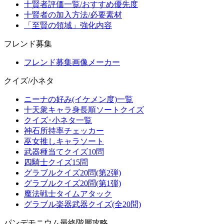
十賢者評価一覧/おすすめ優先度
十賢者の加入方法/必要素材
「至賢の領域」強化内容
フレンド募集
フレンド募集画像メーカー
クイズ/小ネタ
ニーナの好み(イケメン度)一覧
十天衆キャラ身長順ソートクイズ
クイズ･小ネタ一覧
神石所持率チェッカー
巫女推しキャラソート
武器種当てクイズ10問
四騎士クイズ15問
グラブルクイズ20問(第2弾)
グラブルクイズ20問(第1弾)
魔法戦士タイムアタック
グラブル楽器武器クイズ(全20問)
パンデモニウム最終階層攻略