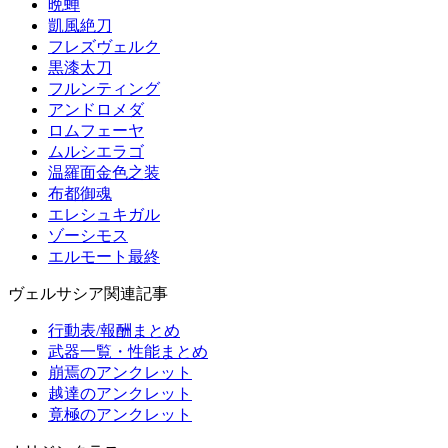
晩蝉
凱風絶刀
フレズヴェルク
黒漆太刀
フルンティング
アンドロメダ
ロムフェーヤ
ムルシエラゴ
温羅面金色之装
布都御魂
エレシュキガル
ゾーシモス
エルモート最終
ヴェルサシア関連記事
行動表/報酬まとめ
武器一覧・性能まとめ
崩焉のアンクレット
越達のアンクレット
竟極のアンクレット