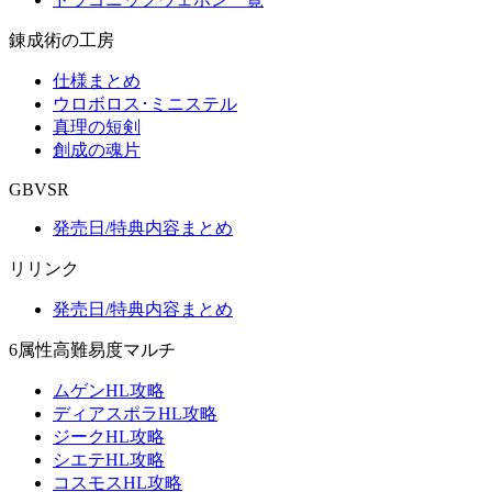
錬成術の工房
仕様まとめ
ウロボロス･ミニステル
真理の短剣
創成の魂片
GBVSR
発売日/特典内容まとめ
リリンク
発売日/特典内容まとめ
6属性高難易度マルチ
ムゲンHL攻略
ディアスポラHL攻略
ジークHL攻略
シエテHL攻略
コスモスHL攻略