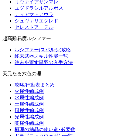
リヴァイアサンマレ
ユグドラシルアルボス
ティアマトアウラ
シュヴァリエクレド
セレストアーテル
超高難易度ルシファー
ルシファー(スパルシ)攻略
終末武器スキル性能一覧
終末を齎す黒羽の入手方法
天元たる六色の理
攻略/行動表まとめ
火属性編成例
水属性編成例
土属性編成例
風属性編成例
光属性編成例
闇属性編成例
極理の結晶の使い道･必要数
ドラゴニックウェポン一覧