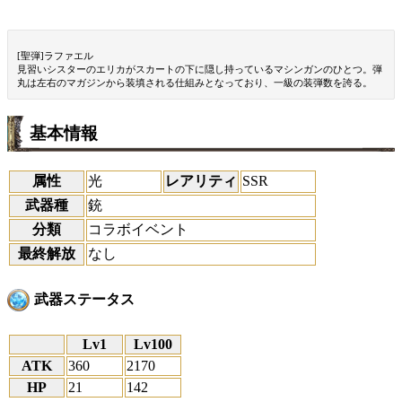
[聖弾]ラファエル
見習いシスターのエリカがスカートの下に隠し持っているマシンガンのひとつ。弾
丸は左右のマガジンから装填される仕組みとなっており、一級の装弾数を誇る。
基本情報
属性
光
レアリティ
SSR
武器種
銃
分類
コラボイベント
最終解放
なし
武器ステータス
Lv1
Lv100
ATK
360
2170
HP
21
142