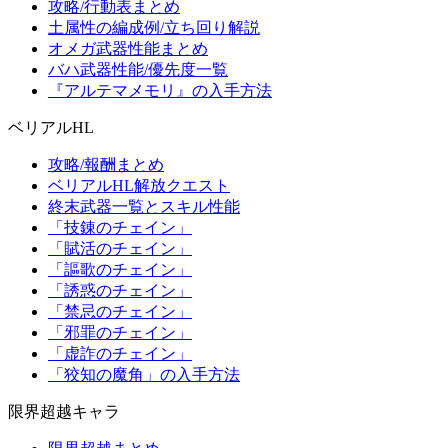
攻略/行動表まとめ
土属性の編成例/立ち回り解説
オメガ武器性能まとめ
バハ武器性能/優先度一覧
『アルテマメモリ』の入手方法
ベリアルHL
攻略/報酬まとめ
ベリアルHL解放クエスト
終末武器一覧とスキル性能
「技錬のチェイン」
「賦活のチェイン」
「謳歌のチェイン」
「誘惑のチェイン」
「禁忌のチェイン」
「邪罪のチェイン」
「虚詐のチェイン」
「狡知の魔角」の入手方法
限界超越キャラ