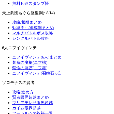
無料10連スタンプ帳
天上劇団もぐら座復刻(~8/14)
攻略/報酬まとめ
効率周回/編成例まとめ
マルチバトルボス攻略
シングルバトル攻略
6人ニフイヴィンテ
ニフイヴィンテ(6人)まとめ
禁命の魔槍(ニフ槍)
禁命の溟弦(ニフ琴)
ニフイヴィンテ(召喚石)5凸
ソロモナスの賢者
攻略/進め方
賢者限界超越まとめ
マリアテレサ限界超越
カイム限界超越
アーカルムの祝福一覧