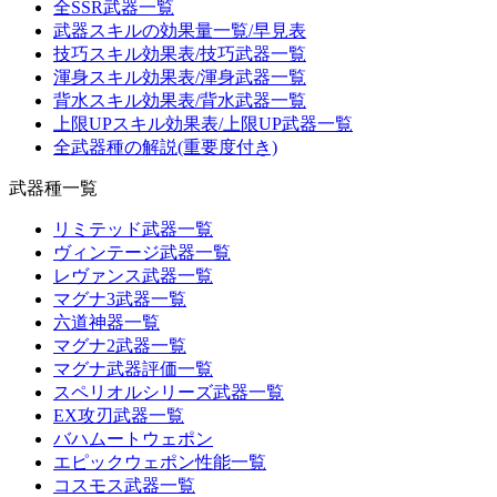
全SSR武器一覧
武器スキルの効果量一覧/早見表
技巧スキル効果表/技巧武器一覧
渾身スキル効果表/渾身武器一覧
背水スキル効果表/背水武器一覧
上限UPスキル効果表/上限UP武器一覧
全武器種の解説(重要度付き)
武器種一覧
リミテッド武器一覧
ヴィンテージ武器一覧
レヴァンス武器一覧
マグナ3武器一覧
六道神器一覧
マグナ2武器一覧
マグナ武器評価一覧
スペリオルシリーズ武器一覧
EX攻刃武器一覧
バハムートウェポン
エピックウェポン性能一覧
コスモス武器一覧