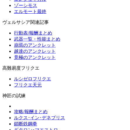
ゾーシモス
エルモート最終
ヴェルサシア関連記事
行動表/報酬まとめ
武器一覧・性能まとめ
崩焉のアンクレット
越達のアンクレット
竟極のアンクレット
高難易度フリクエ
ルシゼロフリクエ
フリクエ天元
神匠の試練
攻略/報酬まとめ
ルクス･イン･デネブリス
鎖断鉄鋼拳
ギタロン･マエストロ