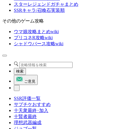
スターレジェンドガチャまとめ
SSRキャラ/召喚石実装順
その他のゲーム攻略
ウマ娘攻略まとめwiki
プリコネR攻略wiki
シャドウバース攻略wiki
検索
ご意見
SSR評価一覧
サプチケおすすめ
十天衆最終･加入
十賢者最終
理想武器編成
ジョブ一覧