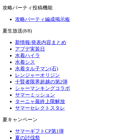
攻略パーティ投稿機能
攻略パーティ編成掲示板
夏生放送(8/8)
新情報/発表内容まとめ
アプデ実装日
水着ハイラ
水着シス
水着タル子マン(石)
レンジャーオリジン
十賢者限界超越の第2弾
シャーマンキングコラボ
サマーミッション
ターニャ最終上限解放
サマーセレクトスタレ
夏キャンペーン
サマーギフトCP第1弾
夏の討伐祭