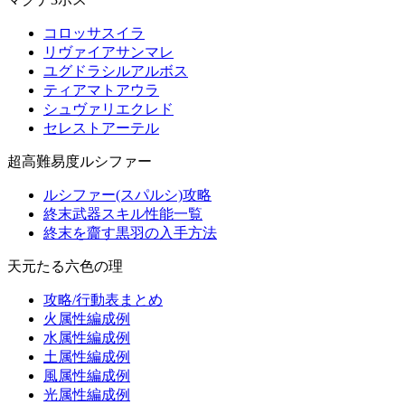
コロッサスイラ
リヴァイアサンマレ
ユグドラシルアルボス
ティアマトアウラ
シュヴァリエクレド
セレストアーテル
超高難易度ルシファー
ルシファー(スパルシ)攻略
終末武器スキル性能一覧
終末を齎す黒羽の入手方法
天元たる六色の理
攻略/行動表まとめ
火属性編成例
水属性編成例
土属性編成例
風属性編成例
光属性編成例