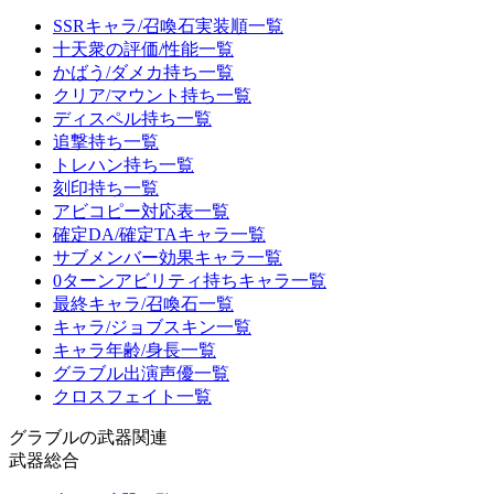
SSRキャラ/召喚石実装順一覧
十天衆の評価/性能一覧
かばう/ダメカ持ち一覧
クリア/マウント持ち一覧
ディスペル持ち一覧
追撃持ち一覧
トレハン持ち一覧
刻印持ち一覧
アビコピー対応表一覧
確定DA/確定TAキャラ一覧
サブメンバー効果キャラ一覧
0ターンアビリティ持ちキャラ一覧
最終キャラ/召喚石一覧
キャラ/ジョブスキン一覧
キャラ年齢/身長一覧
グラブル出演声優一覧
クロスフェイト一覧
グラブルの武器関連
武器総合