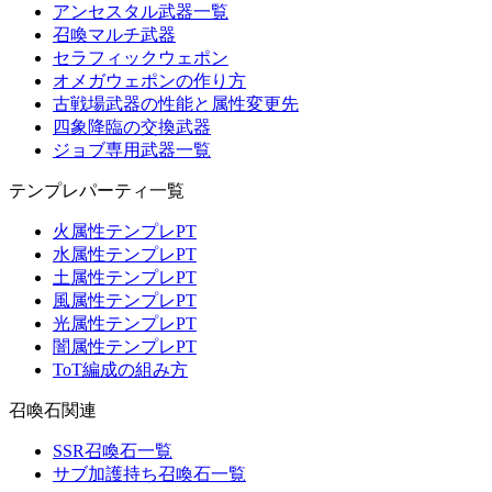
アンセスタル武器一覧
召喚マルチ武器
セラフィックウェポン
オメガウェポンの作り方
古戦場武器の性能と属性変更先
四象降臨の交換武器
ジョブ専用武器一覧
テンプレパーティ一覧
火属性テンプレPT
水属性テンプレPT
土属性テンプレPT
風属性テンプレPT
光属性テンプレPT
闇属性テンプレPT
ToT編成の組み方
召喚石関連
SSR召喚石一覧
サブ加護持ち召喚石一覧