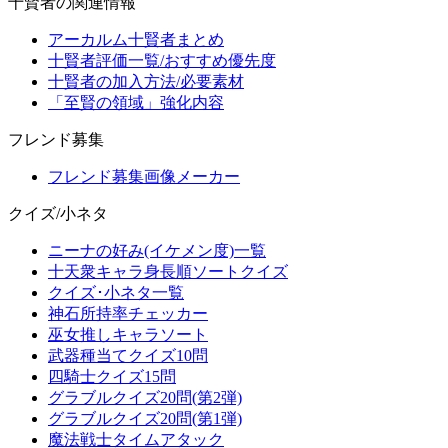
十賢者の関連情報
アーカルム十賢者まとめ
十賢者評価一覧/おすすめ優先度
十賢者の加入方法/必要素材
「至賢の領域」強化内容
フレンド募集
フレンド募集画像メーカー
クイズ/小ネタ
ニーナの好み(イケメン度)一覧
十天衆キャラ身長順ソートクイズ
クイズ･小ネタ一覧
神石所持率チェッカー
巫女推しキャラソート
武器種当てクイズ10問
四騎士クイズ15問
グラブルクイズ20問(第2弾)
グラブルクイズ20問(第1弾)
魔法戦士タイムアタック