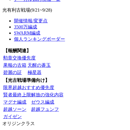
光有利古戦場(9/21~9/28)
開催情報/変更点
3500万編成
SWARM編成
個人ランキングボーダー
【報酬関連】
勲章交換優先度
果報の古箱
天醒の蒼玉
碧麗の証
極星器
【光古戦場準備向け】
限界超越おすすめ優先度
賢者最終上限解放の強化内容
マグナ編成
ゼウス編成
超越ソーン
超越フュンフ
ガイゼン
オリジンクラス