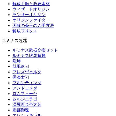
解放手順と必要素材
ウィザードオリジン
ランサーオリジン
オリジンファイター
天醒の蒼玉の入手方法
解放フリクエ
ルミナス超越
ルミナス武器交換セット
ルミナス限界超越
晩蝉
凱風絶刀
フレズヴェルク
黒漆太刀
フルンティング
アンドロメダ
ロムフェーヤ
ムルシエラゴ
温羅面金色之装
布都御魂
エレシュキガル