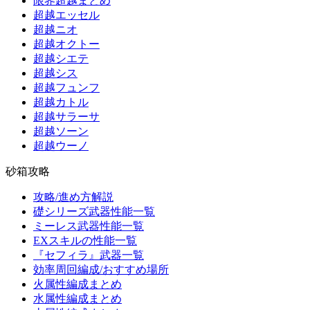
限界超越まとめ
超越エッセル
超越ニオ
超越オクトー
超越シエテ
超越シス
超越フュンフ
超越カトル
超越サラーサ
超越ソーン
超越ウーノ
砂箱攻略
攻略/進め方解説
礎シリーズ武器性能一覧
ミーレス武器性能一覧
EXスキルの性能一覧
『セフィラ』武器一覧
効率周回編成/おすすめ場所
火属性編成まとめ
水属性編成まとめ