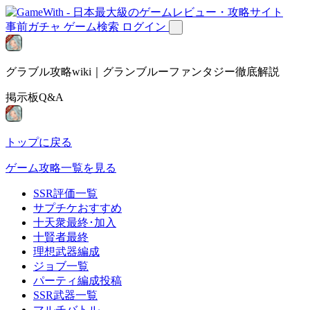
事前ガチャ
ゲーム検索
ログイン
グラブル攻略wiki｜グランブルーファンタジー徹底解説
掲示板Q&A
トップに戻る
ゲーム攻略一覧を見る
SSR評価一覧
サプチケおすすめ
十天衆最終･加入
十賢者最終
理想武器編成
ジョブ一覧
パーティ編成投稿
SSR武器一覧
マルチバトル