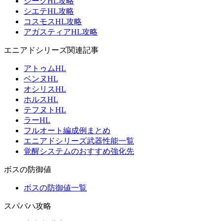
ジークHL攻略
シエテHL攻略
コスモスHL攻略
アガスティアHL攻略
エニアドシリーズ関連記事
アトゥムHL
ベンヌHL
オシリスHL
ホルスHL
テフヌトHL
ラーHL
フルオート編成例まとめ
エニアドシリーズ武器性能一覧
覚醒システムのおすすめ強化先
ボスの防御値
ボスの防御値一覧
スパバハ攻略