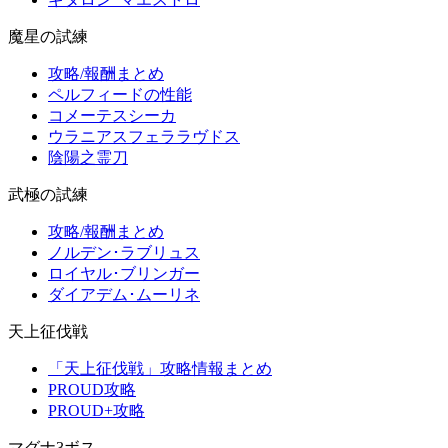
魔星の試練
攻略/報酬まとめ
ペルフィードの性能
コメーテスシーカ
ウラニアスフェララヴドス
陰陽之霊刀
武極の試練
攻略/報酬まとめ
ノルデン･ラブリュス
ロイヤル･ブリンガー
ダイアデム･ムーリネ
天上征伐戦
「天上征伐戦」攻略情報まとめ
PROUD攻略
PROUD+攻略
マグナ3ボス