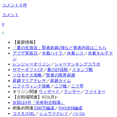
コメント
0
件
コメント
0
【最新情報】
「夏の生放送」賢者超越2弾など発表内容はこちら
アプデ実装日
／
水着ハイラ
／
水着シス
／
水着タル子マ
ン
レンジャーオリジン
／
シャーマンキングコラボ
サマーギフトCP
／
夏の討伐祭
／
スタンプ帳
ソロモナス攻略
／
賢者の限界超越
超越マリアテレサ
／
超越カイム
ニフイヴィンテ攻略
／
ニフ槍
／
ニフ琴
オリジン関連
ウィザード
／
ランサー
／
ファイター
【古戦場関連】9/21(月)~
次回は9月『光有利古戦場』
肉集め関連
3500万編成
／
SWARM編成
コスモスHL
／
シュヴァクレド
／
パパル