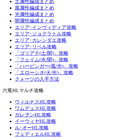
土属性編成まとめ
風属性編成まとめ
光属性編成まとめ
闇属性編成まとめ
エリア･インヴィディア攻略
エリア･ジョクラトル攻略
エリア･カレンダエ攻略
エリア･リベル攻略
「ゴリアテ(土/闇)」攻略
「フェイム(水/闇)」攻略
「ハービンガー(風/光)」攻略
「エローシオ(火/光)」攻略
クォーツの入手方法
六竜HLマルチ攻略
ウィルナスHL攻略
ワムデュスHL攻略
ガレヲンHL攻略
イーウィヤHL攻略
ル･オーHL攻略
フェディエルHL攻略