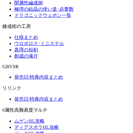
闇属性編成例
極理の結晶の使い道･必要数
ドラゴニックウェポン一覧
錬成術の工房
仕様まとめ
ウロボロス･ミニステル
真理の短剣
創成の魂片
GBVSR
発売日/特典内容まとめ
リリンク
発売日/特典内容まとめ
6属性高難易度マルチ
ムゲンHL攻略
ディアスポラHL攻略