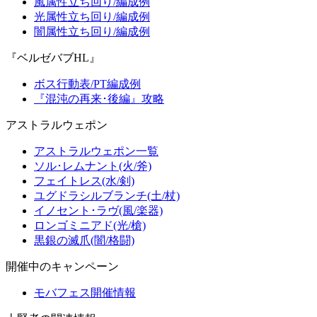
風属性立ち回り/編成例
光属性立ち回り/編成例
闇属性立ち回り/編成例
『ベルゼバブHL』
ボス行動表/PT編成例
『混沌の再来･後編』攻略
アストラルウェポン
アストラルウェポン一覧
ソル･レムナント(火/斧)
フェイトレス(水/剣)
ユグドラシルブランチ(土/杖)
イノセント･ラヴ(風/楽器)
ロンゴミニアド(光/槍)
黒銀の滅爪(闇/格闘)
開催中のキャンペーン
モバフェス開催情報