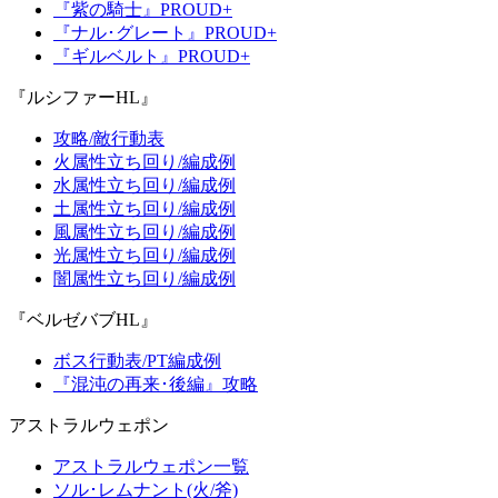
『紫の騎士』PROUD+
『ナル･グレート』PROUD+
『ギルベルト』PROUD+
『ルシファーHL』
攻略/敵行動表
火属性立ち回り/編成例
水属性立ち回り/編成例
土属性立ち回り/編成例
風属性立ち回り/編成例
光属性立ち回り/編成例
闇属性立ち回り/編成例
『ベルゼバブHL』
ボス行動表/PT編成例
『混沌の再来･後編』攻略
アストラルウェポン
アストラルウェポン一覧
ソル･レムナント(火/斧)