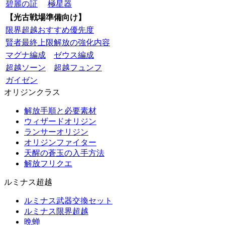
碧麗の証
極星器
【光古戦場準備向け】
限界超越おすすめ優先度
賢者最終上限解放の強化内容
マグナ編成
ゼウス編成
超越ソーン
超越フュンフ
ガイゼン
オリジンクラス
解放手順と必要素材
ウィザードオリジン
ランサーオリジン
オリジンファイター
天醒の蒼玉の入手方法
解放フリクエ
ルミナス超越
ルミナス武器交換セット
ルミナス限界超越
晩蝉