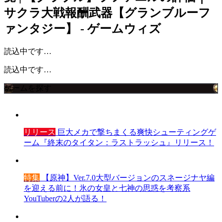
サクラ大戦報酬武器【グランブルーフ
ァンタジー】 - ゲームウィズ
読込中です…
読込中です…
ゲームを探す
リリース
巨大メカで撃ちまくる爽快シューティングゲ
ーム『終末のタイタン：ラストラッシュ』リリース！
特集
【原神】Ver.7.0大型バージョンのスネージナヤ編
を迎える前に！氷の女皇と七神の思惑を考察系
YouTuberの2人が語る！