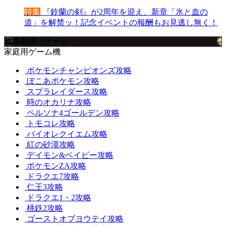
特集
『鈴蘭の剣』が2周年を迎え、新章「氷と血の
道」を解禁ッ！記念イベントの報酬もお見逃し無く！
攻略取扱いゲーム
家庭用ゲーム機
ポケモンチャンピオンズ攻略
ぽこあポケモン攻略
スプラレイダース攻略
時のオカリナ攻略
ペルソナ4ゴールデン攻略
トモコレ攻略
バイオレクイエム攻略
紅の砂漠攻略
デイモン&ベイビー攻略
ポケモンZA攻略
ドラクエ7攻略
仁王3攻略
ドラクエ1・2攻略
桃鉄2攻略
ゴーストオブヨウテイ攻略