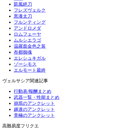
凱風絶刀
フレズヴェルク
黒漆太刀
フルンティング
アンドロメダ
ロムフェーヤ
ムルシエラゴ
温羅面金色之装
布都御魂
エレシュキガル
ゾーシモス
エルモート最終
ヴェルサシア関連記事
行動表/報酬まとめ
武器一覧・性能まとめ
崩焉のアンクレット
越達のアンクレット
竟極のアンクレット
高難易度フリクエ