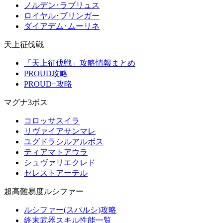
ノルデン･ラブリュス
ロイヤル･ブリンガー
ダイアデム･ムーリネ
天上征伐戦
「天上征伐戦」攻略情報まとめ
PROUD攻略
PROUD+攻略
マグナ3ボス
コロッサスイラ
リヴァイアサンマレ
ユグドラシルアルボス
ティアマトアウラ
シュヴァリエクレド
セレストアーテル
超高難易度ルシファー
ルシファー(スパルシ)攻略
終末武器スキル性能一覧