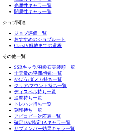
光属性キャラ一覧
闇属性キャラ一覧
ジョブ関連
ジョブ評価一覧
おすすめのジョブルート
ClassIV解放までの道程
その他一覧
SSRキャラ/召喚石実装順一覧
十天衆の評価/性能一覧
かばう/ダメカ持ち一覧
クリア/マウント持ち一覧
ディスペル持ち一覧
追撃持ち一覧
トレハン持ち一覧
刻印持ち一覧
アビコピー対応表一覧
確定DA/確定TAキャラ一覧
サブメンバー効果キャラ一覧