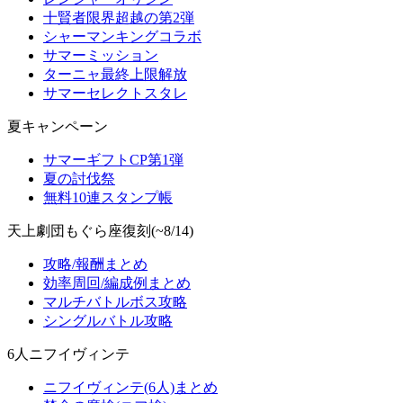
十賢者限界超越の第2弾
シャーマンキングコラボ
サマーミッション
ターニャ最終上限解放
サマーセレクトスタレ
夏キャンペーン
サマーギフトCP第1弾
夏の討伐祭
無料10連スタンプ帳
天上劇団もぐら座復刻(~8/14)
攻略/報酬まとめ
効率周回/編成例まとめ
マルチバトルボス攻略
シングルバトル攻略
6人ニフイヴィンテ
ニフイヴィンテ(6人)まとめ