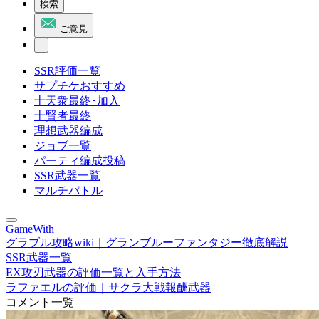
検索
ご意見
SSR評価一覧
サプチケおすすめ
十天衆最終･加入
十賢者最終
理想武器編成
ジョブ一覧
パーティ編成投稿
SSR武器一覧
マルチバトル
GameWith
グラブル攻略wiki｜グランブルーファンタジー徹底解説
SSR武器一覧
EX攻刃武器の評価一覧と入手方法
ラファエルの評価｜サクラ大戦報酬武器
コメント一覧