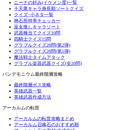
ニーナの好み(イケメン度)一覧
十天衆キャラ身長順ソートクイズ
クイズ･小ネタ一覧
神石所持率チェッカー
巫女推しキャラソート
武器種当てクイズ10問
四騎士クイズ15問
グラブルクイズ20問(第2弾)
グラブルクイズ20問(第1弾)
魔法戦士タイムアタック
グラブル楽器武器クイズ(全20問)
パンデモニウム最終階層攻略
最終階層ボス攻略
英雄武器一覧
英雄武器作成方法
アーカルムの転世
アーカルムの転世攻略まとめ
アーカルム召喚石のおすすめ順