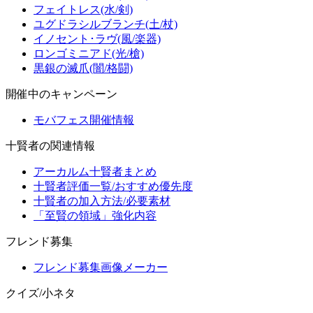
フェイトレス(水/剣)
ユグドラシルブランチ(土/杖)
イノセント･ラヴ(風/楽器)
ロンゴミニアド(光/槍)
黒銀の滅爪(闇/格闘)
開催中のキャンペーン
モバフェス開催情報
十賢者の関連情報
アーカルム十賢者まとめ
十賢者評価一覧/おすすめ優先度
十賢者の加入方法/必要素材
「至賢の領域」強化内容
フレンド募集
フレンド募集画像メーカー
クイズ/小ネタ