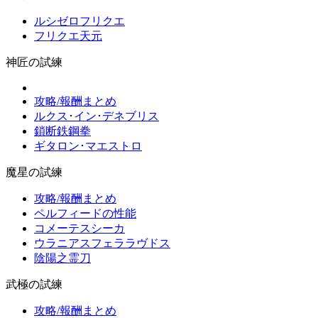
ルシゼロフリクエ
フリクエ天元
神匠の試練
攻略/報酬まとめ
ルクス･イン･デネブリス
鎖断鉄鋼拳
ギタロン･マエストロ
魔星の試練
攻略/報酬まとめ
ペルフィードの性能
コメーテスシーカ
ウラニアスフェララヴドス
陰陽之霊刀
武極の試練
攻略/報酬まとめ