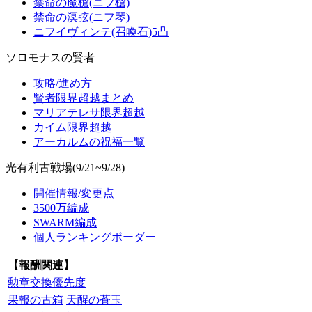
禁命の魔槍(ニフ槍)
禁命の溟弦(ニフ琴)
ニフイヴィンテ(召喚石)5凸
ソロモナスの賢者
攻略/進め方
賢者限界超越まとめ
マリアテレサ限界超越
カイム限界超越
アーカルムの祝福一覧
光有利古戦場(9/21~9/28)
開催情報/変更点
3500万編成
SWARM編成
個人ランキングボーダー
【報酬関連】
勲章交換優先度
果報の古箱
天醒の蒼玉