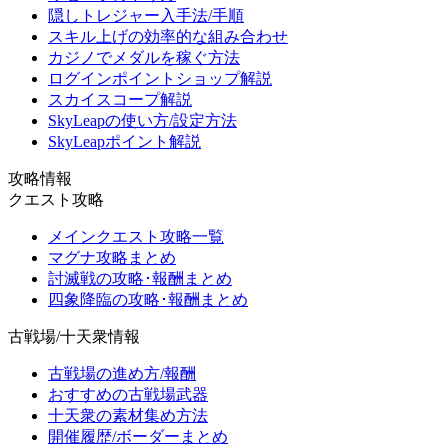
隠しトレジャー入手法/手順
スキル上げの効率的な組み合わせ
カジノでメダルを稼ぐ方法
ログインポイントショップ解説
スカイスコープ解説
SkyLeapの使い方/設定方法
SkyLeapポイント解説
攻略情報
クエスト攻略
メインクエスト攻略一覧
マグナ攻略まとめ
討滅戦の攻略･報酬まとめ
四象降臨の攻略･報酬まとめ
古戦場/十天衆情報
古戦場の進め方/報酬
おすすめの古戦場武器
十天衆の素材集め方法
開催履歴/ボーダーまとめ