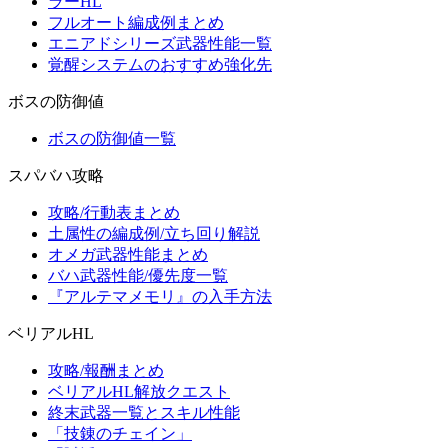
ラーHL
フルオート編成例まとめ
エニアドシリーズ武器性能一覧
覚醒システムのおすすめ強化先
ボスの防御値
ボスの防御値一覧
スパバハ攻略
攻略/行動表まとめ
土属性の編成例/立ち回り解説
オメガ武器性能まとめ
バハ武器性能/優先度一覧
『アルテマメモリ』の入手方法
ベリアルHL
攻略/報酬まとめ
ベリアルHL解放クエスト
終末武器一覧とスキル性能
「技錬のチェイン」