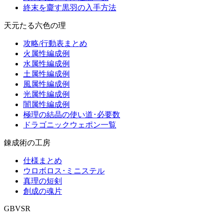
終末を齎す黒羽の入手方法
天元たる六色の理
攻略/行動表まとめ
火属性編成例
水属性編成例
土属性編成例
風属性編成例
光属性編成例
闇属性編成例
極理の結晶の使い道･必要数
ドラゴニックウェポン一覧
錬成術の工房
仕様まとめ
ウロボロス･ミニステル
真理の短剣
創成の魂片
GBVSR