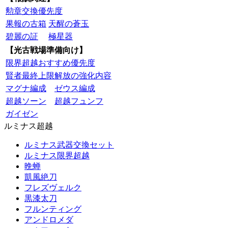
勲章交換優先度
果報の古箱
天醒の蒼玉
碧麗の証
極星器
【光古戦場準備向け】
限界超越おすすめ優先度
賢者最終上限解放の強化内容
マグナ編成
ゼウス編成
超越ソーン
超越フュンフ
ガイゼン
ルミナス超越
ルミナス武器交換セット
ルミナス限界超越
晩蝉
凱風絶刀
フレズヴェルク
黒漆太刀
フルンティング
アンドロメダ