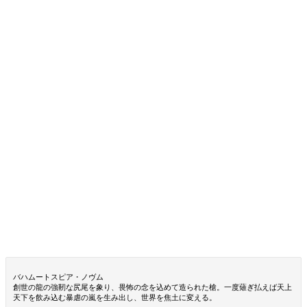
バハムートスピア・ノヴム
創世の龍の強靭な尻尾を象り、畏怖の念を込めて造られた槍。一度薙ぎ払えば天上
天下を飲み込む暴虐の嵐を生み出し、世界を焦土に変える。