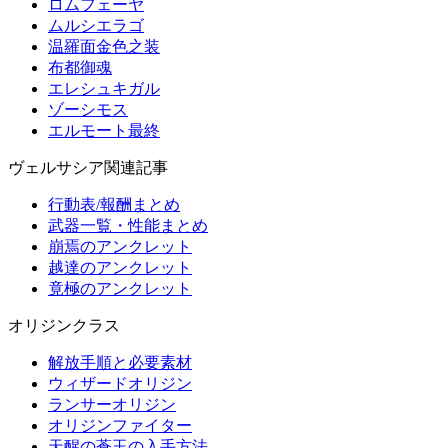
ロムフェーヤ
ムルシエラゴ
温羅面金色之装
布都御魂
エレシュキガル
ゾーシモス
エルモート最終
ヴェルサシア関連記事
行動表/報酬まとめ
武器一覧・性能まとめ
崩焉のアンクレット
越達のアンクレット
竟極のアンクレット
オリジンクラス
解放手順と必要素材
ウィザードオリジン
ランサーオリジン
オリジンファイター
天醒の蒼玉の入手方法