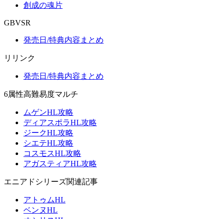
創成の魂片
GBVSR
発売日/特典内容まとめ
リリンク
発売日/特典内容まとめ
6属性高難易度マルチ
ムゲンHL攻略
ディアスポラHL攻略
ジークHL攻略
シエテHL攻略
コスモスHL攻略
アガスティアHL攻略
エニアドシリーズ関連記事
アトゥムHL
ベンヌHL