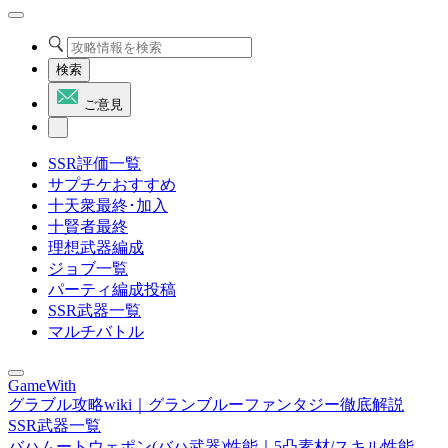
検索
ご意見
SSR評価一覧
サプチケおすすめ
十天衆最終･加入
十賢者最終
理想武器編成
ジョブ一覧
パーティ編成投稿
SSR武器一覧
マルチバトル
GameWith
グラブル攻略wiki｜グランブルーファンタジー徹底解説
SSR武器一覧
バハムートウェポン(バハ武器)性能｜5凸素材/スキル性能