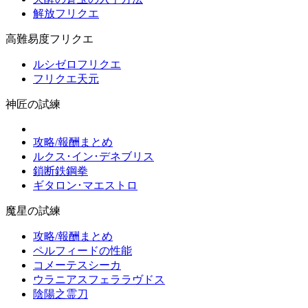
解放フリクエ
高難易度フリクエ
ルシゼロフリクエ
フリクエ天元
神匠の試練
攻略/報酬まとめ
ルクス･イン･デネブリス
鎖断鉄鋼拳
ギタロン･マエストロ
魔星の試練
攻略/報酬まとめ
ペルフィードの性能
コメーテスシーカ
ウラニアスフェララヴドス
陰陽之霊刀