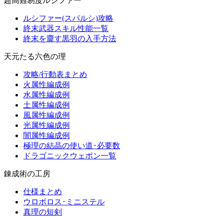
超高難易度ルシファー
ルシファー(スパルシ)攻略
終末武器スキル性能一覧
終末を齎す黒羽の入手方法
天元たる六色の理
攻略/行動表まとめ
火属性編成例
水属性編成例
土属性編成例
風属性編成例
光属性編成例
闇属性編成例
極理の結晶の使い道･必要数
ドラゴニックウェポン一覧
錬成術の工房
仕様まとめ
ウロボロス･ミニステル
真理の短剣