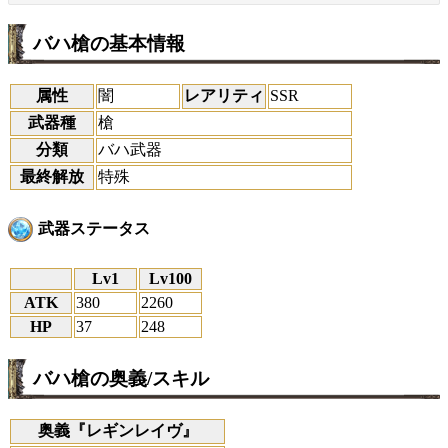
バハ槍の基本情報
属性
闇
レアリティ
SSR
武器種
槍
分類
バハ武器
最終解放
特殊
武器ステータス
Lv1
Lv100
ATK
380
2260
HP
37
248
バハ槍の奥義/スキル
奥義『レギンレイヴ』