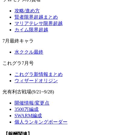
攻略/進め方
賢者限界超越まとめ
マリアテレサ限界超越
カイム限界超越
7月最終キャラ
水ククル最終
これグラ7月号
これグラ新情報まとめ
ウィザードオリジン
光有利古戦場(9/21~9/28)
開催情報/変更点
3500万編成
SWARM編成
個人ランキングボーダー
【報酬関連】