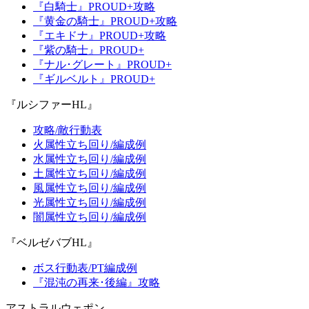
『白騎士』PROUD+攻略
『黄金の騎士』PROUD+攻略
『エキドナ』PROUD+攻略
『紫の騎士』PROUD+
『ナル･グレート』PROUD+
『ギルベルト』PROUD+
『ルシファーHL』
攻略/敵行動表
火属性立ち回り/編成例
水属性立ち回り/編成例
土属性立ち回り/編成例
風属性立ち回り/編成例
光属性立ち回り/編成例
闇属性立ち回り/編成例
『ベルゼバブHL』
ボス行動表/PT編成例
『混沌の再来･後編』攻略
アストラルウェポン