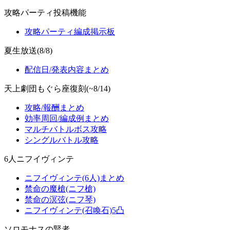
攻略パーティ投稿機能
攻略パーティ編成掲示板
夏生放送(8/8)
配信日/発表内容まとめ
天上劇団もぐら座復刻(~8/14)
攻略/報酬まとめ
効率周回/編成例まとめ
マルチバトルボス攻略
シングルバトル攻略
6人ニフイヴィンテ
ニフイヴィンテ(6人)まとめ
禁命の魔槍(ニフ槍)
禁命の溟弦(ニフ琴)
ニフイヴィンテ(召喚石)5凸
ソロモナスの賢者