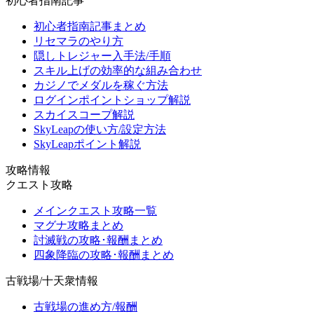
初心者指南記事
初心者指南記事まとめ
リセマラのやり方
隠しトレジャー入手法/手順
スキル上げの効率的な組み合わせ
カジノでメダルを稼ぐ方法
ログインポイントショップ解説
スカイスコープ解説
SkyLeapの使い方/設定方法
SkyLeapポイント解説
攻略情報
クエスト攻略
メインクエスト攻略一覧
マグナ攻略まとめ
討滅戦の攻略･報酬まとめ
四象降臨の攻略･報酬まとめ
古戦場/十天衆情報
古戦場の進め方/報酬