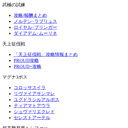
武極の試練
攻略/報酬まとめ
ノルデン･ラブリュス
ロイヤル･ブリンガー
ダイアデム･ムーリネ
天上征伐戦
「天上征伐戦」攻略情報まとめ
PROUD攻略
PROUD+攻略
マグナ3ボス
コロッサスイラ
リヴァイアサンマレ
ユグドラシルアルボス
ティアマトアウラ
シュヴァリエクレド
セレストアーテル