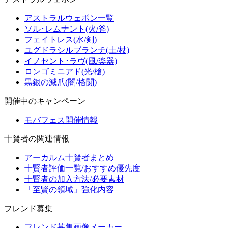
アストラルウェポン一覧
ソル･レムナント(火/斧)
フェイトレス(水/剣)
ユグドラシルブランチ(土/杖)
イノセント･ラヴ(風/楽器)
ロンゴミニアド(光/槍)
黒銀の滅爪(闇/格闘)
開催中のキャンペーン
モバフェス開催情報
十賢者の関連情報
アーカルム十賢者まとめ
十賢者評価一覧/おすすめ優先度
十賢者の加入方法/必要素材
「至賢の領域」強化内容
フレンド募集
フレンド募集画像メーカー