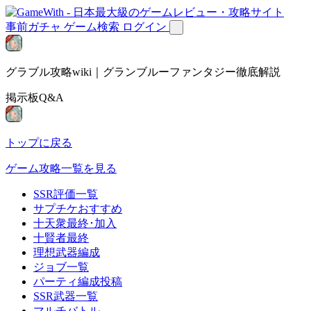
事前ガチャ
ゲーム検索
ログイン
グラブル攻略wiki｜グランブルーファンタジー徹底解説
掲示板Q&A
トップに戻る
ゲーム攻略一覧を見る
SSR評価一覧
サプチケおすすめ
十天衆最終･加入
十賢者最終
理想武器編成
ジョブ一覧
パーティ編成投稿
SSR武器一覧
マルチバトル