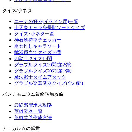
クイズ/小ネタ
ニーナの好み(イケメン度)一覧
十天衆キャラ身長順ソートクイズ
クイズ･小ネタ一覧
神石所持率チェッカー
巫女推しキャラソート
武器種当てクイズ10問
四騎士クイズ15問
グラブルクイズ20問(第2弾)
グラブルクイズ20問(第1弾)
魔法戦士タイムアタック
グラブル楽器武器クイズ(全20問)
パンデモニウム最終階層攻略
最終階層ボス攻略
英雄武器一覧
英雄武器作成方法
アーカルムの転世