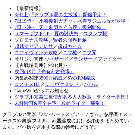
【最新情報】
8日(土)「グラブル夏の生放送」配信予定！
7日19時~「水着復刻ガチャ」水着ラジエル等が登場！
7日17時~「天上劇団もぐら座」復刻開催！
サマーギフトCP
／
夏の討伐祭
／
スタンプ帳
ソロモナス攻略
／
賢者の限界超越
超越マリアテレサ
／
超越カイム
ニフイヴィンテ攻略
／
ニフ槍
／
ニフ琴
オリジン関連
ウィザード
／
ランサー
／
ファイター
【古戦場関連】9/21(月)~
次回は9月『光有利古戦場』
肉集め関連
3500万編成
／
SWARM編成
コスモスHL
／
シュヴァクレド
／
パパル
GameWithからのお知らせ
グラブル知識に自信がある人大歓迎！ライター募集！
未経験可&完全在宅！攻略ライター募集！
グラブルの武器『バハムートスピア・ノヴム』を評価！ステ
ータスや奥義/スキル、武器編成における評価をまとめてい
ます。バハ槍を運用する際の参考にどうぞ。