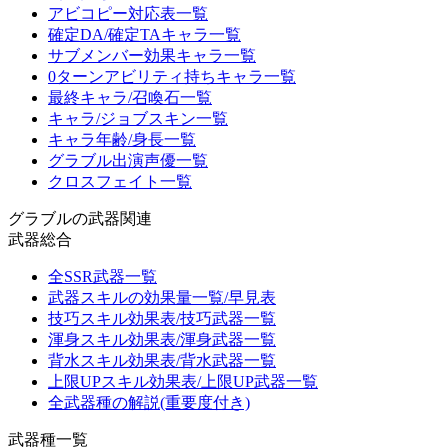
アビコピー対応表一覧
確定DA/確定TAキャラ一覧
サブメンバー効果キャラ一覧
0ターンアビリティ持ちキャラ一覧
最終キャラ/召喚石一覧
キャラ/ジョブスキン一覧
キャラ年齢/身長一覧
グラブル出演声優一覧
クロスフェイト一覧
グラブルの武器関連
武器総合
全SSR武器一覧
武器スキルの効果量一覧/早見表
技巧スキル効果表/技巧武器一覧
渾身スキル効果表/渾身武器一覧
背水スキル効果表/背水武器一覧
上限UPスキル効果表/上限UP武器一覧
全武器種の解説(重要度付き)
武器種一覧