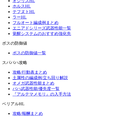
オシリスHL
ホルスHL
テフヌトHL
ラーHL
フルオート編成例まとめ
エニアドシリーズ武器性能一覧
覚醒システムのおすすめ強化先
ボスの防御値
ボスの防御値一覧
スパバハ攻略
攻略/行動表まとめ
土属性の編成例/立ち回り解説
オメガ武器性能まとめ
バハ武器性能/優先度一覧
『アルテマメモリ』の入手方法
ベリアルHL
攻略/報酬まとめ