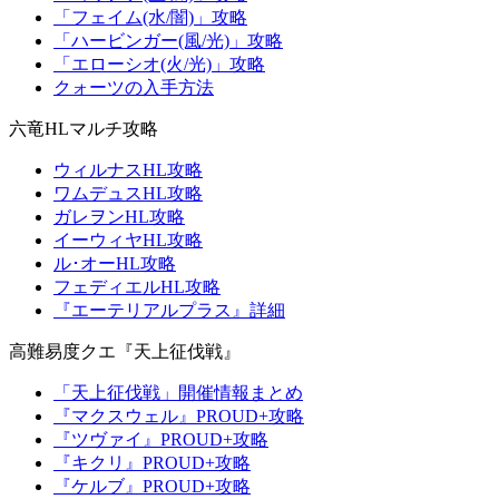
「フェイム(水/闇)」攻略
「ハービンガー(風/光)」攻略
「エローシオ(火/光)」攻略
クォーツの入手方法
六竜HLマルチ攻略
ウィルナスHL攻略
ワムデュスHL攻略
ガレヲンHL攻略
イーウィヤHL攻略
ル･オーHL攻略
フェディエルHL攻略
『エーテリアルプラス』詳細
高難易度クエ『天上征伐戦』
「天上征伐戦」開催情報まとめ
『マクスウェル』PROUD+攻略
『ツヴァイ』PROUD+攻略
『キクリ』PROUD+攻略
『ケルブ』PROUD+攻略