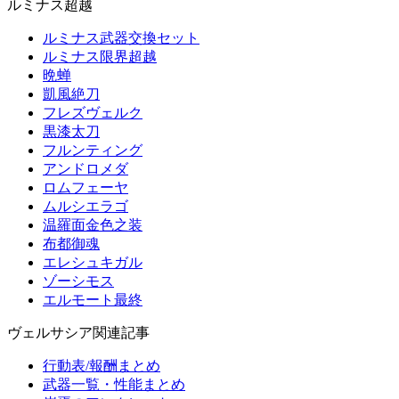
ルミナス超越
ルミナス武器交換セット
ルミナス限界超越
晩蝉
凱風絶刀
フレズヴェルク
黒漆太刀
フルンティング
アンドロメダ
ロムフェーヤ
ムルシエラゴ
温羅面金色之装
布都御魂
エレシュキガル
ゾーシモス
エルモート最終
ヴェルサシア関連記事
行動表/報酬まとめ
武器一覧・性能まとめ