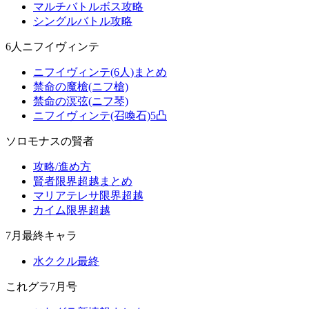
マルチバトルボス攻略
シングルバトル攻略
6人ニフイヴィンテ
ニフイヴィンテ(6人)まとめ
禁命の魔槍(ニフ槍)
禁命の溟弦(ニフ琴)
ニフイヴィンテ(召喚石)5凸
ソロモナスの賢者
攻略/進め方
賢者限界超越まとめ
マリアテレサ限界超越
カイム限界超越
7月最終キャラ
水ククル最終
これグラ7月号