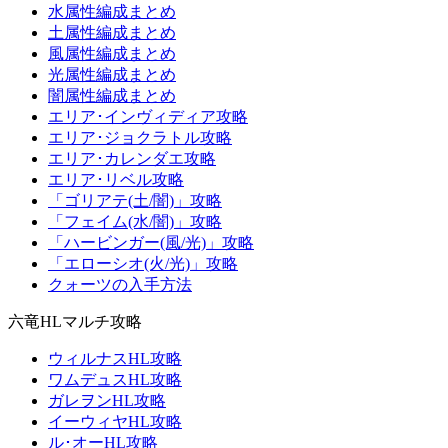
水属性編成まとめ
土属性編成まとめ
風属性編成まとめ
光属性編成まとめ
闇属性編成まとめ
エリア･インヴィディア攻略
エリア･ジョクラトル攻略
エリア･カレンダエ攻略
エリア･リベル攻略
「ゴリアテ(土/闇)」攻略
「フェイム(水/闇)」攻略
「ハービンガー(風/光)」攻略
「エローシオ(火/光)」攻略
クォーツの入手方法
六竜HLマルチ攻略
ウィルナスHL攻略
ワムデュスHL攻略
ガレヲンHL攻略
イーウィヤHL攻略
ル･オーHL攻略