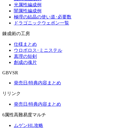
光属性編成例
闇属性編成例
極理の結晶の使い道･必要数
ドラゴニックウェポン一覧
錬成術の工房
仕様まとめ
ウロボロス･ミニステル
真理の短剣
創成の魂片
GBVSR
発売日/特典内容まとめ
リリンク
発売日/特典内容まとめ
6属性高難易度マルチ
ムゲンHL攻略