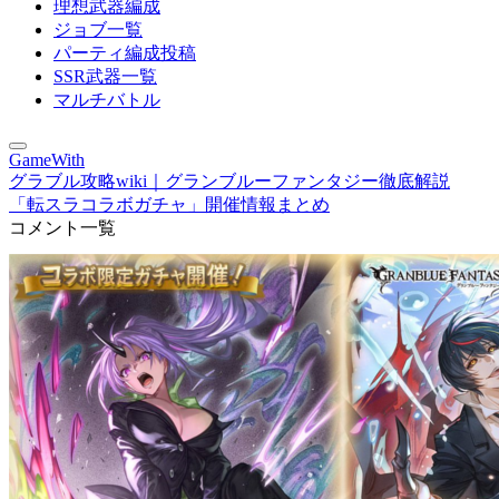
理想武器編成
ジョブ一覧
パーティ編成投稿
SSR武器一覧
マルチバトル
GameWith
グラブル攻略wiki｜グランブルーファンタジー徹底解説
「転スラコラボガチャ」開催情報まとめ
コメント一覧