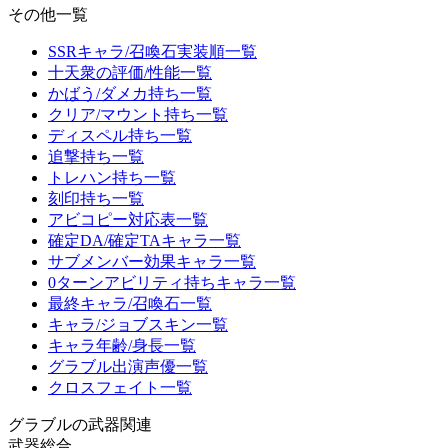
その他一覧
SSRキャラ/召喚石実装順一覧
十天衆の評価/性能一覧
かばう/ダメカ持ち一覧
クリア/マウント持ち一覧
ディスペル持ち一覧
追撃持ち一覧
トレハン持ち一覧
刻印持ち一覧
アビコピー対応表一覧
確定DA/確定TAキャラ一覧
サブメンバー効果キャラ一覧
0ターンアビリティ持ちキャラ一覧
最終キャラ/召喚石一覧
キャラ/ジョブスキン一覧
キャラ年齢/身長一覧
グラブル出演声優一覧
クロスフェイト一覧
グラブルの武器関連
武器総合