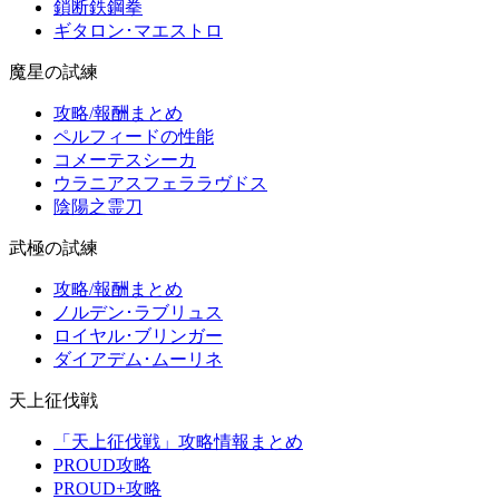
鎖断鉄鋼拳
ギタロン･マエストロ
魔星の試練
攻略/報酬まとめ
ペルフィードの性能
コメーテスシーカ
ウラニアスフェララヴドス
陰陽之霊刀
武極の試練
攻略/報酬まとめ
ノルデン･ラブリュス
ロイヤル･ブリンガー
ダイアデム･ムーリネ
天上征伐戦
「天上征伐戦」攻略情報まとめ
PROUD攻略
PROUD+攻略