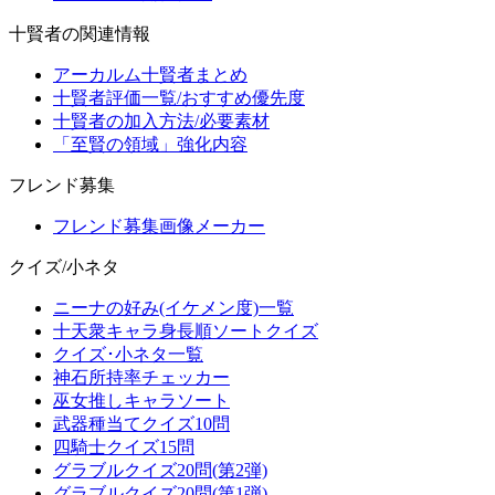
十賢者の関連情報
アーカルム十賢者まとめ
十賢者評価一覧/おすすめ優先度
十賢者の加入方法/必要素材
「至賢の領域」強化内容
フレンド募集
フレンド募集画像メーカー
クイズ/小ネタ
ニーナの好み(イケメン度)一覧
十天衆キャラ身長順ソートクイズ
クイズ･小ネタ一覧
神石所持率チェッカー
巫女推しキャラソート
武器種当てクイズ10問
四騎士クイズ15問
グラブルクイズ20問(第2弾)
グラブルクイズ20問(第1弾)