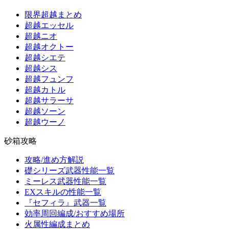
限界超越まとめ
超越エッセル
超越ニオ
超越オクトー
超越シエテ
超越シス
超越フュンフ
超越カトル
超越サラーサ
超越ソーン
超越ウーノ
砂箱攻略
攻略/進め方解説
礎シリーズ武器性能一覧
ミーレス武器性能一覧
EXスキルの性能一覧
『セフィラ』武器一覧
効率周回編成/おすすめ場所
火属性編成まとめ