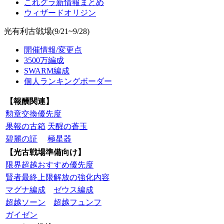
これグラ新情報まとめ
ウィザードオリジン
光有利古戦場(9/21~9/28)
開催情報/変更点
3500万編成
SWARM編成
個人ランキングボーダー
【報酬関連】
勲章交換優先度
果報の古箱
天醒の蒼玉
碧麗の証
極星器
【光古戦場準備向け】
限界超越おすすめ優先度
賢者最終上限解放の強化内容
マグナ編成
ゼウス編成
超越ソーン
超越フュンフ
ガイゼン