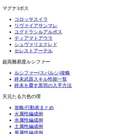
マグナ3ボス
コロッサスイラ
リヴァイアサンマレ
ユグドラシルアルボス
ティアマトアウラ
シュヴァリエクレド
セレストアーテル
超高難易度ルシファー
ルシファー(スパルシ)攻略
終末武器スキル性能一覧
終末を齎す黒羽の入手方法
天元たる六色の理
攻略/行動表まとめ
火属性編成例
水属性編成例
土属性編成例
風属性編成例