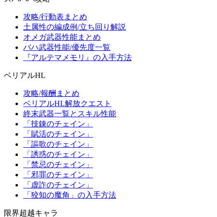
攻略/行動表まとめ
土属性の編成例/立ち回り解説
オメガ武器性能まとめ
バハ武器性能/優先度一覧
『アルテマメモリ』の入手方法
ベリアルHL
攻略/報酬まとめ
ベリアルHL解放クエスト
終末武器一覧とスキル性能
「技錬のチェイン」
「賦活のチェイン」
「謳歌のチェイン」
「誘惑のチェイン」
「禁忌のチェイン」
「邪罪のチェイン」
「虚詐のチェイン」
「狡知の魔角」の入手方法
限界超越キャラ