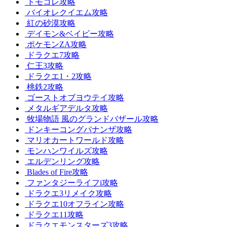
トモコレ攻略
バイオレクイエム攻略
紅の砂漠攻略
デイモン&ベイビー攻略
ポケモンZA攻略
ドラクエ7攻略
仁王3攻略
ドラクエ1・2攻略
桃鉄2攻略
ゴーストオブヨウテイ攻略
メタルギアデルタ攻略
牧場物語 風のグランドバザール攻略
ドンキーコングバナンザ攻略
マリオカートワールド攻略
モンハンワイルズ攻略
エルデンリング攻略
Blades of Fire攻略
ファンタジーライフi攻略
ドラクエ3リメイク攻略
ドラクエ10オフライン攻略
ドラクエ11攻略
ドラクエモンスターズ3攻略