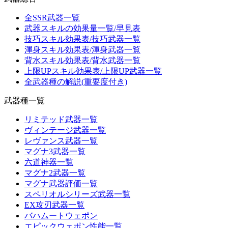
全SSR武器一覧
武器スキルの効果量一覧/早見表
技巧スキル効果表/技巧武器一覧
渾身スキル効果表/渾身武器一覧
背水スキル効果表/背水武器一覧
上限UPスキル効果表/上限UP武器一覧
全武器種の解説(重要度付き)
武器種一覧
リミテッド武器一覧
ヴィンテージ武器一覧
レヴァンス武器一覧
マグナ3武器一覧
六道神器一覧
マグナ2武器一覧
マグナ武器評価一覧
スペリオルシリーズ武器一覧
EX攻刃武器一覧
バハムートウェポン
エピックウェポン性能一覧