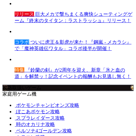
リリース
巨大メカで撃ちまくる爽快シューティングゲ
ーム『終末のタイタン：ラストラッシュ』リリース！
コラボ
ついに虎王＆影虎が来た！『鋼嵐 - メカラシ』
で「魔神英雄伝ワタル」コラボ後半が開催！
特集
『鈴蘭の剣』が2周年を迎え、新章「氷と血の
道」を解禁ッ！記念イベントの報酬もお見逃し無く！
攻略取扱いゲーム
家庭用ゲーム機
ポケモンチャンピオンズ攻略
ぽこあポケモン攻略
スプラレイダース攻略
時のオカリナ攻略
ペルソナ4ゴールデン攻略