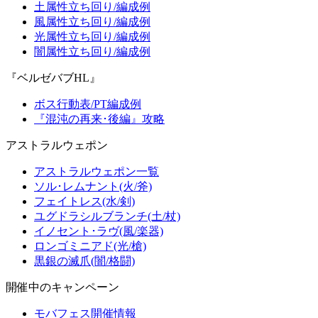
土属性立ち回り/編成例
風属性立ち回り/編成例
光属性立ち回り/編成例
闇属性立ち回り/編成例
『ベルゼバブHL』
ボス行動表/PT編成例
『混沌の再来･後編』攻略
アストラルウェポン
アストラルウェポン一覧
ソル･レムナント(火/斧)
フェイトレス(水/剣)
ユグドラシルブランチ(土/杖)
イノセント･ラヴ(風/楽器)
ロンゴミニアド(光/槍)
黒銀の滅爪(闇/格闘)
開催中のキャンペーン
モバフェス開催情報