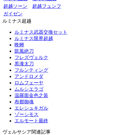
超越ソーン
超越フュンフ
ガイゼン
ルミナス超越
ルミナス武器交換セット
ルミナス限界超越
晩蝉
凱風絶刀
フレズヴェルク
黒漆太刀
フルンティング
アンドロメダ
ロムフェーヤ
ムルシエラゴ
温羅面金色之装
布都御魂
エレシュキガル
ゾーシモス
エルモート最終
ヴェルサシア関連記事