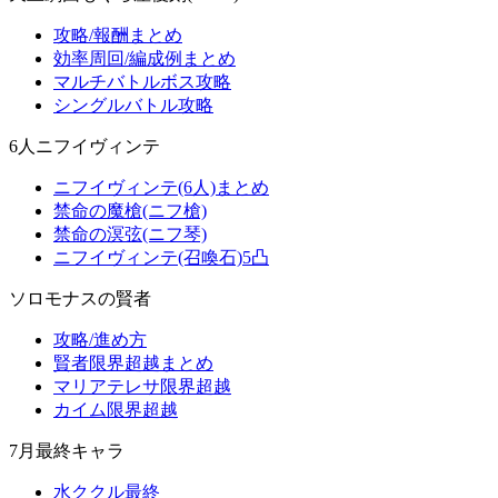
攻略/報酬まとめ
効率周回/編成例まとめ
マルチバトルボス攻略
シングルバトル攻略
6人ニフイヴィンテ
ニフイヴィンテ(6人)まとめ
禁命の魔槍(ニフ槍)
禁命の溟弦(ニフ琴)
ニフイヴィンテ(召喚石)5凸
ソロモナスの賢者
攻略/進め方
賢者限界超越まとめ
マリアテレサ限界超越
カイム限界超越
7月最終キャラ
水ククル最終