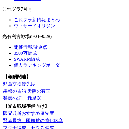
これグラ7月号
これグラ新情報まとめ
ウィザードオリジン
光有利古戦場(9/21~9/28)
開催情報/変更点
3500万編成
SWARM編成
個人ランキングボーダー
【報酬関連】
勲章交換優先度
果報の古箱
天醒の蒼玉
碧麗の証
極星器
【光古戦場準備向け】
限界超越おすすめ優先度
賢者最終上限解放の強化内容
マグナ編成
ゼウス編成