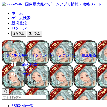
ホーム
ゲーム検索
新規登録
ログイン
2カラム
3カラム
グラブル攻略wiki｜グランブルーファンタジー徹底解説
他の攻略
コミュ
速報
掲示板
SSR評価一覧