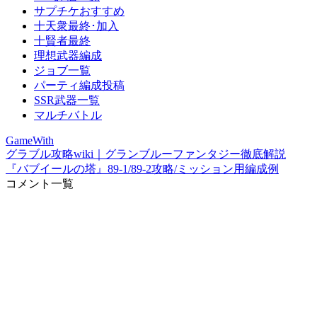
サプチケおすすめ
十天衆最終･加入
十賢者最終
理想武器編成
ジョブ一覧
パーティ編成投稿
SSR武器一覧
マルチバトル
GameWith
グラブル攻略wiki｜グランブルーファンタジー徹底解説
『バブイールの塔』89-1/89-2攻略/ミッション用編成例
コメント一覧