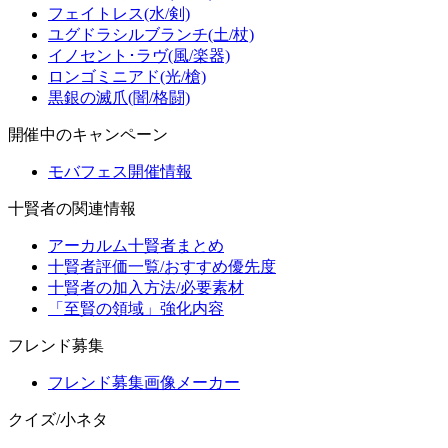
フェイトレス(水/剣)
ユグドラシルブランチ(土/杖)
イノセント･ラヴ(風/楽器)
ロンゴミニアド(光/槍)
黒銀の滅爪(闇/格闘)
開催中のキャンペーン
モバフェス開催情報
十賢者の関連情報
アーカルム十賢者まとめ
十賢者評価一覧/おすすめ優先度
十賢者の加入方法/必要素材
「至賢の領域」強化内容
フレンド募集
フレンド募集画像メーカー
クイズ/小ネタ