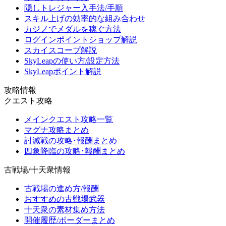
隠しトレジャー入手法/手順
スキル上げの効率的な組み合わせ
カジノでメダルを稼ぐ方法
ログインポイントショップ解説
スカイスコープ解説
SkyLeapの使い方/設定方法
SkyLeapポイント解説
攻略情報
クエスト攻略
メインクエスト攻略一覧
マグナ攻略まとめ
討滅戦の攻略･報酬まとめ
四象降臨の攻略･報酬まとめ
古戦場/十天衆情報
古戦場の進め方/報酬
おすすめの古戦場武器
十天衆の素材集め方法
開催履歴/ボーダーまとめ