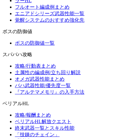
ラーHL
フルオート編成例まとめ
エニアドシリーズ武器性能一覧
覚醒システムのおすすめ強化先
ボスの防御値
ボスの防御値一覧
スパバハ攻略
攻略/行動表まとめ
土属性の編成例/立ち回り解説
オメガ武器性能まとめ
バハ武器性能/優先度一覧
『アルテマメモリ』の入手方法
ベリアルHL
攻略/報酬まとめ
ベリアルHL解放クエスト
終末武器一覧とスキル性能
「技錬のチェイン」