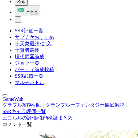
検索
ご意見
SSR評価一覧
サプチケおすすめ
十天衆最終･加入
十賢者最終
理想武器編成
ジョブ一覧
パーティ編成投稿
SSR武器一覧
マルチバトル
GameWith
グラブル攻略wiki｜グランブルーファンタジー徹底解説
SSRキャラ評価一覧
土コルルの評価/性能検証まとめ
コメント一覧