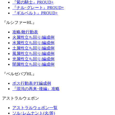
『紫の騎士』PROUD+
『ナル･グレート』PROUD+
『ギルベルト』PROUD+
『ルシファーHL』
攻略/敵行動表
火属性立ち回り/編成例
水属性立ち回り/編成例
土属性立ち回り/編成例
風属性立ち回り/編成例
光属性立ち回り/編成例
闇属性立ち回り/編成例
『ベルゼバブHL』
ボス行動表/PT編成例
『混沌の再来･後編』攻略
アストラルウェポン
アストラルウェポン一覧
ソル･レムナント(火/斧)