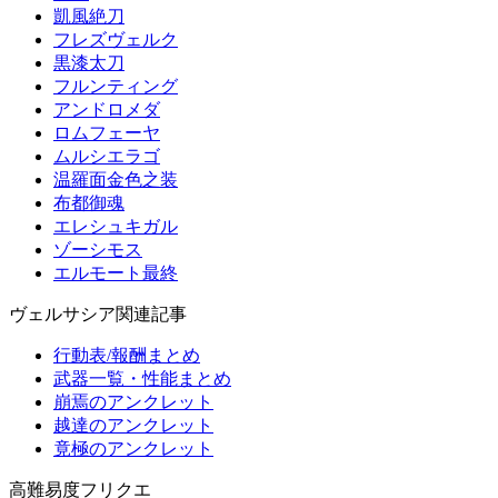
凱風絶刀
フレズヴェルク
黒漆太刀
フルンティング
アンドロメダ
ロムフェーヤ
ムルシエラゴ
温羅面金色之装
布都御魂
エレシュキガル
ゾーシモス
エルモート最終
ヴェルサシア関連記事
行動表/報酬まとめ
武器一覧・性能まとめ
崩焉のアンクレット
越達のアンクレット
竟極のアンクレット
高難易度フリクエ