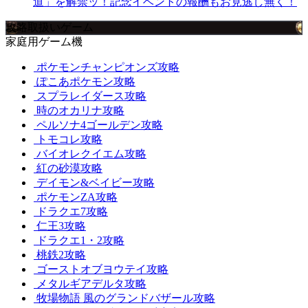
道」を解禁ッ！記念イベントの報酬もお見逃し無く！
攻略取扱いゲーム
家庭用ゲーム機
ポケモンチャンピオンズ攻略
ぽこあポケモン攻略
スプラレイダース攻略
時のオカリナ攻略
ペルソナ4ゴールデン攻略
トモコレ攻略
バイオレクイエム攻略
紅の砂漠攻略
デイモン&ベイビー攻略
ポケモンZA攻略
ドラクエ7攻略
仁王3攻略
ドラクエ1・2攻略
桃鉄2攻略
ゴーストオブヨウテイ攻略
メタルギアデルタ攻略
牧場物語 風のグランドバザール攻略