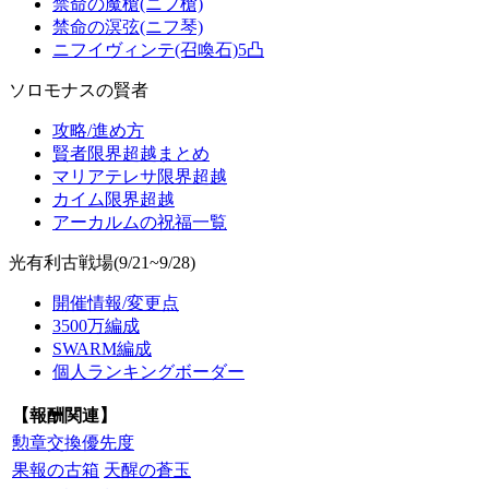
禁命の魔槍(ニフ槍)
禁命の溟弦(ニフ琴)
ニフイヴィンテ(召喚石)5凸
ソロモナスの賢者
攻略/進め方
賢者限界超越まとめ
マリアテレサ限界超越
カイム限界超越
アーカルムの祝福一覧
光有利古戦場(9/21~9/28)
開催情報/変更点
3500万編成
SWARM編成
個人ランキングボーダー
【報酬関連】
勲章交換優先度
果報の古箱
天醒の蒼玉