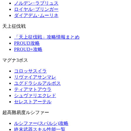
ノルデン･ラブリュス
ロイヤル･ブリンガー
ダイアデム･ムーリネ
天上征伐戦
「天上征伐戦」攻略情報まとめ
PROUD攻略
PROUD+攻略
マグナ3ボス
コロッサスイラ
リヴァイアサンマレ
ユグドラシルアルボス
ティアマトアウラ
シュヴァリエクレド
セレストアーテル
超高難易度ルシファー
ルシファー(スパルシ)攻略
終末武器スキル性能一覧