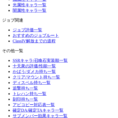
光属性キャラ一覧
闇属性キャラ一覧
ジョブ関連
ジョブ評価一覧
おすすめのジョブルート
ClassIV解放までの道程
その他一覧
SSRキャラ/召喚石実装順一覧
十天衆の評価/性能一覧
かばう/ダメカ持ち一覧
クリア/マウント持ち一覧
ディスペル持ち一覧
追撃持ち一覧
トレハン持ち一覧
刻印持ち一覧
アビコピー対応表一覧
確定DA/確定TAキャラ一覧
サブメンバー効果キャラ一覧