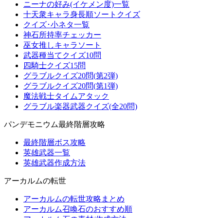
ニーナの好み(イケメン度)一覧
十天衆キャラ身長順ソートクイズ
クイズ･小ネタ一覧
神石所持率チェッカー
巫女推しキャラソート
武器種当てクイズ10問
四騎士クイズ15問
グラブルクイズ20問(第2弾)
グラブルクイズ20問(第1弾)
魔法戦士タイムアタック
グラブル楽器武器クイズ(全20問)
パンデモニウム最終階層攻略
最終階層ボス攻略
英雄武器一覧
英雄武器作成方法
アーカルムの転世
アーカルムの転世攻略まとめ
アーカルム召喚石のおすすめ順