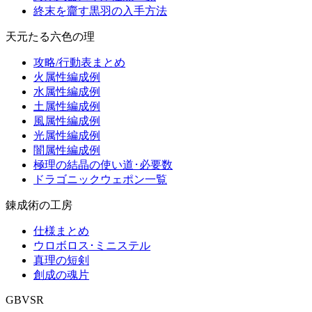
終末を齎す黒羽の入手方法
天元たる六色の理
攻略/行動表まとめ
火属性編成例
水属性編成例
土属性編成例
風属性編成例
光属性編成例
闇属性編成例
極理の結晶の使い道･必要数
ドラゴニックウェポン一覧
錬成術の工房
仕様まとめ
ウロボロス･ミニステル
真理の短剣
創成の魂片
GBVSR