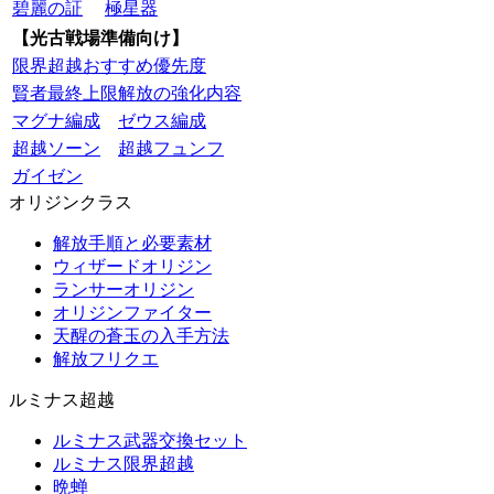
碧麗の証
極星器
【光古戦場準備向け】
限界超越おすすめ優先度
賢者最終上限解放の強化内容
マグナ編成
ゼウス編成
超越ソーン
超越フュンフ
ガイゼン
オリジンクラス
解放手順と必要素材
ウィザードオリジン
ランサーオリジン
オリジンファイター
天醒の蒼玉の入手方法
解放フリクエ
ルミナス超越
ルミナス武器交換セット
ルミナス限界超越
晩蝉