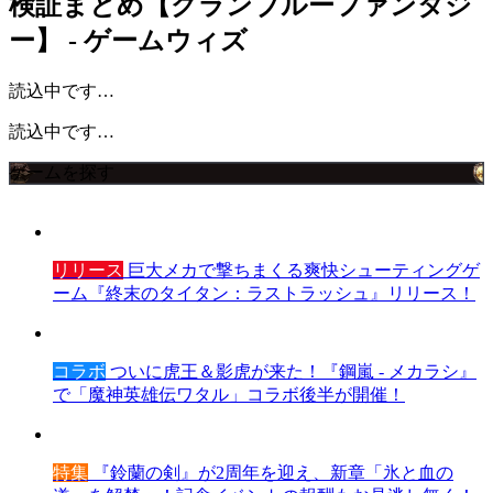
検証まとめ【グランブルーファンタジ
ー】 - ゲームウィズ
読込中です…
読込中です…
ゲームを探す
リリース
巨大メカで撃ちまくる爽快シューティングゲ
ーム『終末のタイタン：ラストラッシュ』リリース！
コラボ
ついに虎王＆影虎が来た！『鋼嵐 - メカラシ』
で「魔神英雄伝ワタル」コラボ後半が開催！
特集
『鈴蘭の剣』が2周年を迎え、新章「氷と血の