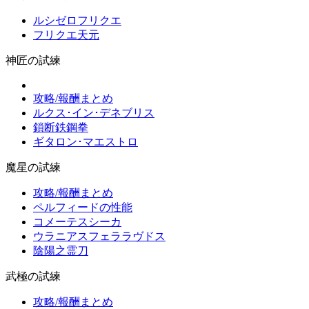
ルシゼロフリクエ
フリクエ天元
神匠の試練
攻略/報酬まとめ
ルクス･イン･デネブリス
鎖断鉄鋼拳
ギタロン･マエストロ
魔星の試練
攻略/報酬まとめ
ペルフィードの性能
コメーテスシーカ
ウラニアスフェララヴドス
陰陽之霊刀
武極の試練
攻略/報酬まとめ