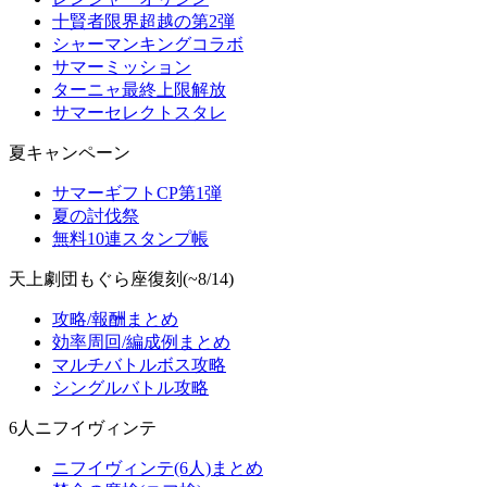
十賢者限界超越の第2弾
シャーマンキングコラボ
サマーミッション
ターニャ最終上限解放
サマーセレクトスタレ
夏キャンペーン
サマーギフトCP第1弾
夏の討伐祭
無料10連スタンプ帳
天上劇団もぐら座復刻(~8/14)
攻略/報酬まとめ
効率周回/編成例まとめ
マルチバトルボス攻略
シングルバトル攻略
6人ニフイヴィンテ
ニフイヴィンテ(6人)まとめ