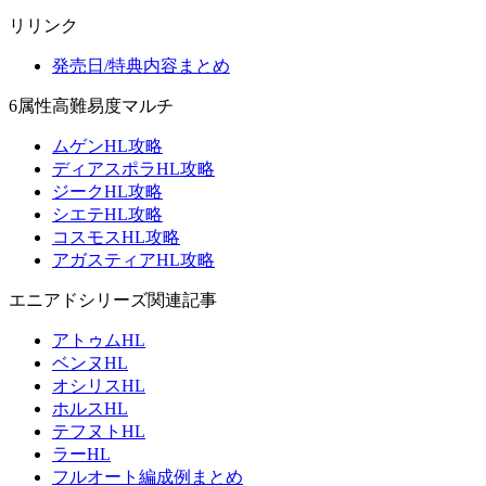
リリンク
発売日/特典内容まとめ
6属性高難易度マルチ
ムゲンHL攻略
ディアスポラHL攻略
ジークHL攻略
シエテHL攻略
コスモスHL攻略
アガスティアHL攻略
エニアドシリーズ関連記事
アトゥムHL
ベンヌHL
オシリスHL
ホルスHL
テフヌトHL
ラーHL
フルオート編成例まとめ