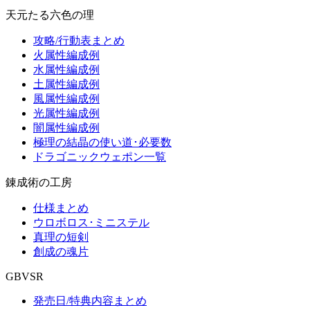
天元たる六色の理
攻略/行動表まとめ
火属性編成例
水属性編成例
土属性編成例
風属性編成例
光属性編成例
闇属性編成例
極理の結晶の使い道･必要数
ドラゴニックウェポン一覧
錬成術の工房
仕様まとめ
ウロボロス･ミニステル
真理の短剣
創成の魂片
GBVSR
発売日/特典内容まとめ