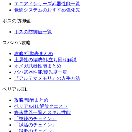
エニアドシリーズ武器性能一覧
覚醒システムのおすすめ強化先
ボスの防御値
ボスの防御値一覧
スパバハ攻略
攻略/行動表まとめ
土属性の編成例/立ち回り解説
オメガ武器性能まとめ
バハ武器性能/優先度一覧
『アルテマメモリ』の入手方法
ベリアルHL
攻略/報酬まとめ
ベリアルHL解放クエスト
終末武器一覧とスキル性能
「技錬のチェイン」
「賦活のチェイン」
「謳歌のチェイン」