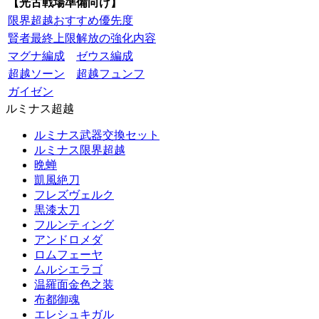
【光古戦場準備向け】
限界超越おすすめ優先度
賢者最終上限解放の強化内容
マグナ編成
ゼウス編成
超越ソーン
超越フュンフ
ガイゼン
ルミナス超越
ルミナス武器交換セット
ルミナス限界超越
晩蝉
凱風絶刀
フレズヴェルク
黒漆太刀
フルンティング
アンドロメダ
ロムフェーヤ
ムルシエラゴ
温羅面金色之装
布都御魂
エレシュキガル