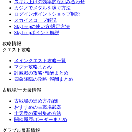
スキル上げの効率的な組み合わせ
カジノでメダルを稼ぐ方法
ログインポイントショップ解説
スカイスコープ解説
SkyLeapの使い方/設定方法
SkyLeapポイント解説
攻略情報
クエスト攻略
メインクエスト攻略一覧
マグナ攻略まとめ
討滅戦の攻略･報酬まとめ
四象降臨の攻略･報酬まとめ
古戦場/十天衆情報
古戦場の進め方/報酬
おすすめの古戦場武器
十天衆の素材集め方法
開催履歴/ボーダーまとめ
グラブル最新情報