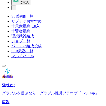
ご意見
SSR評価一覧
サプチケおすすめ
十天衆最終･加入
十賢者最終
理想武器編成
ジョブ一覧
パーティ編成投稿
SSR武器一覧
マルチバトル
SkyLeap
グラブルを遊ぶなら、グラブル推奨ブラウザ「SkyLeap」
広告