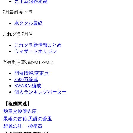
カイム限界超越
7月最終キャラ
水ククル最終
これグラ7月号
これグラ新情報まとめ
ウィザードオリジン
光有利古戦場(9/21~9/28)
開催情報/変更点
3500万編成
SWARM編成
個人ランキングボーダー
【報酬関連】
勲章交換優先度
果報の古箱
天醒の蒼玉
碧麗の証
極星器