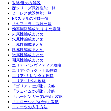
攻略/進め方解説
礎シリーズ武器性能一覧
ミーレス武器性能一覧
EXスキルの性能一覧
『セフィラ』武器一覧
効率周回編成/おすすめ場所
火属性編成まとめ
水属性編成まとめ
土属性編成まとめ
風属性編成まとめ
光属性編成まとめ
闇属性編成まとめ
エリア･インヴィディア攻略
エリア･ジョクラトル攻略
エリア･カレンダエ攻略
エリア･リベル攻略
「ゴリアテ(土/闇)」攻略
「フェイム(水/闇)」攻略
「ハービンガー(風/光)」攻略
「エローシオ(火/光)」攻略
クォーツの入手方法