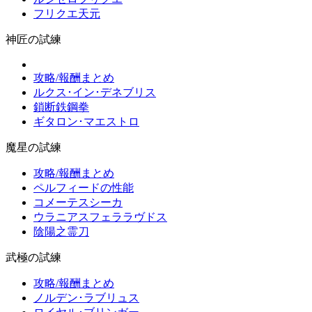
フリクエ天元
神匠の試練
攻略/報酬まとめ
ルクス･イン･デネブリス
鎖断鉄鋼拳
ギタロン･マエストロ
魔星の試練
攻略/報酬まとめ
ペルフィードの性能
コメーテスシーカ
ウラニアスフェララヴドス
陰陽之霊刀
武極の試練
攻略/報酬まとめ
ノルデン･ラブリュス