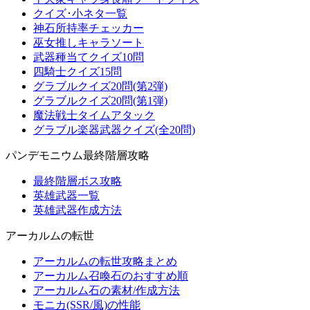
クイズ･小ネタ一覧
神石所持率チェッカー
巫女推しキャラソート
武器種当てクイズ10問
四騎士クイズ15問
グラブルクイズ20問(第2弾)
グラブルクイズ20問(第1弾)
魔法戦士タイムアタック
グラブル楽器武器クイズ(全20問)
パンデモニウム最終階層攻略
最終階層ボス攻略
英雄武器一覧
英雄武器作成方法
アーカルムの転世
アーカルムの転世攻略まとめ
アーカルム召喚石のおすすめ順
アーカルム石の素材/作成方法
モニカ(SSR/風)の性能