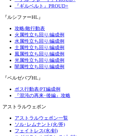
『ギルベルト』PROUD+
『ルシファーHL』
攻略/敵行動表
火属性立ち回り/編成例
水属性立ち回り/編成例
土属性立ち回り/編成例
風属性立ち回り/編成例
光属性立ち回り/編成例
闇属性立ち回り/編成例
『ベルゼバブHL』
ボス行動表/PT編成例
『混沌の再来･後編』攻略
アストラルウェポン
アストラルウェポン一覧
ソル･レムナント(火/斧)
フェイトレス(水/剣)