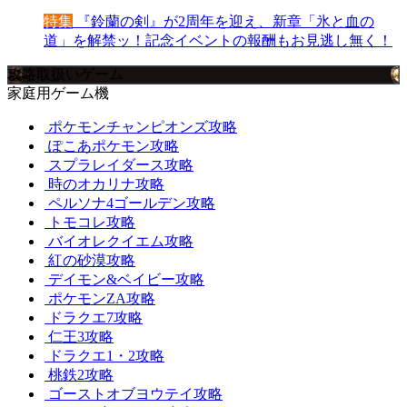
特集
『鈴蘭の剣』が2周年を迎え、新章「氷と血の
道」を解禁ッ！記念イベントの報酬もお見逃し無く！
攻略取扱いゲーム
家庭用ゲーム機
ポケモンチャンピオンズ攻略
ぽこあポケモン攻略
スプラレイダース攻略
時のオカリナ攻略
ペルソナ4ゴールデン攻略
トモコレ攻略
バイオレクイエム攻略
紅の砂漠攻略
デイモン&ベイビー攻略
ポケモンZA攻略
ドラクエ7攻略
仁王3攻略
ドラクエ1・2攻略
桃鉄2攻略
ゴーストオブヨウテイ攻略