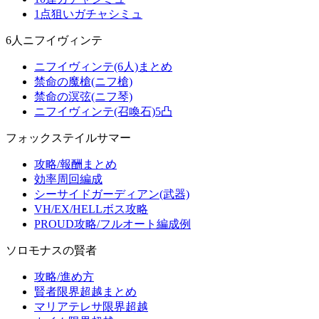
1点狙いガチャシミュ
6人ニフイヴィンテ
ニフイヴィンテ(6人)まとめ
禁命の魔槍(ニフ槍)
禁命の溟弦(ニフ琴)
ニフイヴィンテ(召喚石)5凸
フォックステイルサマー
攻略/報酬まとめ
効率周回編成
シーサイドガーディアン(武器)
VH/EX/HELLボス攻略
PROUD攻略/フルオート編成例
ソロモナスの賢者
攻略/進め方
賢者限界超越まとめ
マリアテレサ限界超越