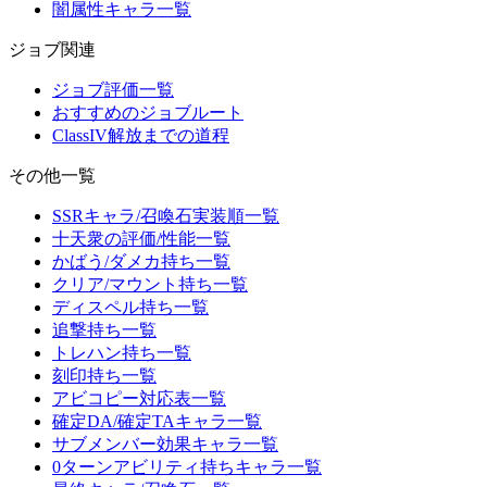
闇属性キャラ一覧
ジョブ関連
ジョブ評価一覧
おすすめのジョブルート
ClassIV解放までの道程
その他一覧
SSRキャラ/召喚石実装順一覧
十天衆の評価/性能一覧
かばう/ダメカ持ち一覧
クリア/マウント持ち一覧
ディスペル持ち一覧
追撃持ち一覧
トレハン持ち一覧
刻印持ち一覧
アビコピー対応表一覧
確定DA/確定TAキャラ一覧
サブメンバー効果キャラ一覧
0ターンアビリティ持ちキャラ一覧