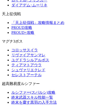
ロイヤル･ブリンガー
ダイアデム･ムーリネ
天上征伐戦
「天上征伐戦」攻略情報まとめ
PROUD攻略
PROUD+攻略
マグナ3ボス
コロッサスイラ
リヴァイアサンマレ
ユグドラシルアルボス
ティアマトアウラ
シュヴァリエクレド
セレストアーテル
超高難易度ルシファー
ルシファー(スパルシ)攻略
終末武器スキル性能一覧
終末を齎す黒羽の入手方法