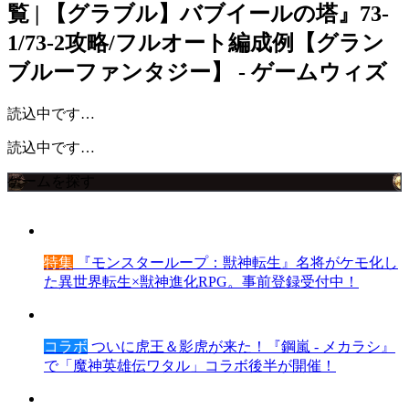
覧 | 【グラブル】バブイールの塔』73-
1/73-2攻略/フルオート編成例【グラン
ブルーファンタジー】 - ゲームウィズ
読込中です…
読込中です…
ゲームを探す
特集
『モンスターループ：獣神転生』名将がケモ化し
た異世界転生×獣神進化RPG。事前登録受付中！
コラボ
ついに虎王＆影虎が来た！『鋼嵐 - メカラシ』
で「魔神英雄伝ワタル」コラボ後半が開催！