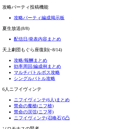
攻略パーティ投稿機能
攻略パーティ編成掲示板
夏生放送(8/8)
配信日/発表内容まとめ
天上劇団もぐら座復刻(~8/14)
攻略/報酬まとめ
効率周回/編成例まとめ
マルチバトルボス攻略
シングルバトル攻略
6人ニフイヴィンテ
ニフイヴィンテ(6人)まとめ
禁命の魔槍(ニフ槍)
禁命の溟弦(ニフ琴)
ニフイヴィンテ(召喚石)5凸
ソロモナスの賢者