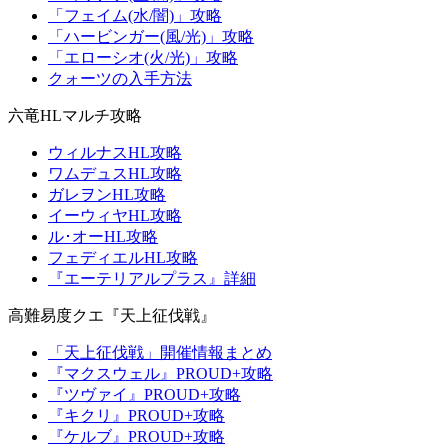
「フェイム(水/闇)」攻略
「ハービンガー(風/光)」攻略
「エローシオ(火/光)」攻略
クォーツの入手方法
六竜HLマルチ攻略
ウィルナスHL攻略
ワムデュスHL攻略
ガレヲンHL攻略
イーウィヤHL攻略
ル･オーHL攻略
フェディエルHL攻略
『エーテリアルプラス』詳細
高難易度クエ『天上征伐戦』
「天上征伐戦」開催情報まとめ
『マクスウェル』PROUD+攻略
『ツヴァイ』PROUD+攻略
『キクリ』PROUD+攻略
『ケルブ』PROUD+攻略