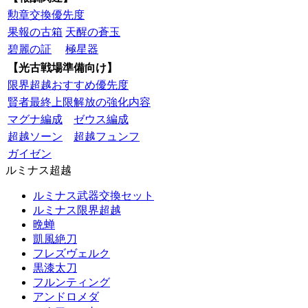
勲章交換優先度
果報の古箱
天醒の蒼玉
碧麗の証
極星器
【光古戦場準備向け】
限界超越おすすめ優先度
賢者最終上限解放の強化内容
マグナ編成
ゼウス編成
超越ソーン
超越フュンフ
ガイゼン
ルミナス超越
ルミナス武器交換セット
ルミナス限界超越
晩蝉
凱風絶刀
フレズヴェルク
黒漆太刀
フルンティング
アンドロメダ