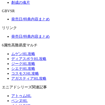
創成の魂片
GBVSR
発売日/特典内容まとめ
リリンク
発売日/特典内容まとめ
6属性高難易度マルチ
ムゲンHL攻略
ディアスポラHL攻略
ジークHL攻略
シエテHL攻略
コスモスHL攻略
アガスティアHL攻略
エニアドシリーズ関連記事
アトゥムHL
ベンヌHL