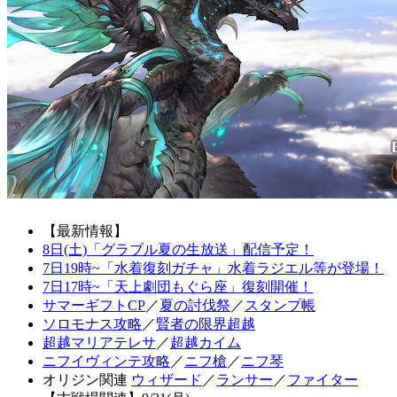
【最新情報】
8日(土)「グラブル夏の生放送」配信予定！
7日19時~「水着復刻ガチャ」水着ラジエル等が登場！
7日17時~「天上劇団もぐら座」復刻開催！
サマーギフトCP
／
夏の討伐祭
／
スタンプ帳
ソロモナス攻略
／
賢者の限界超越
超越マリアテレサ
／
超越カイム
ニフイヴィンテ攻略
／
ニフ槍
／
ニフ琴
オリジン関連
ウィザード
／
ランサー
／
ファイター