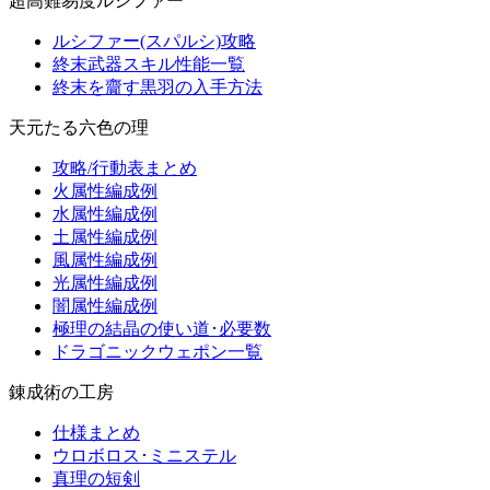
超高難易度ルシファー
ルシファー(スパルシ)攻略
終末武器スキル性能一覧
終末を齎す黒羽の入手方法
天元たる六色の理
攻略/行動表まとめ
火属性編成例
水属性編成例
土属性編成例
風属性編成例
光属性編成例
闇属性編成例
極理の結晶の使い道･必要数
ドラゴニックウェポン一覧
錬成術の工房
仕様まとめ
ウロボロス･ミニステル
真理の短剣