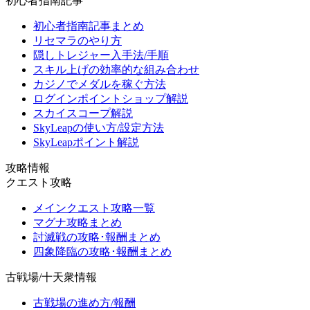
初心者指南記事
初心者指南記事まとめ
リセマラのやり方
隠しトレジャー入手法/手順
スキル上げの効率的な組み合わせ
カジノでメダルを稼ぐ方法
ログインポイントショップ解説
スカイスコープ解説
SkyLeapの使い方/設定方法
SkyLeapポイント解説
攻略情報
クエスト攻略
メインクエスト攻略一覧
マグナ攻略まとめ
討滅戦の攻略･報酬まとめ
四象降臨の攻略･報酬まとめ
古戦場/十天衆情報
古戦場の進め方/報酬