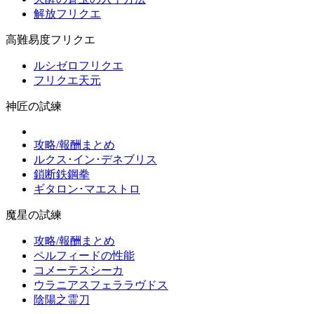
解放フリクエ
高難易度フリクエ
ルシゼロフリクエ
フリクエ天元
神匠の試練
攻略/報酬まとめ
ルクス･イン･デネブリス
鎖断鉄鋼拳
ギタロン･マエストロ
魔星の試練
攻略/報酬まとめ
ペルフィードの性能
コメーテスシーカ
ウラニアスフェララヴドス
陰陽之霊刀