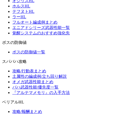
オシリスHL
ホルスHL
テフヌトHL
ラーHL
フルオート編成例まとめ
エニアドシリーズ武器性能一覧
覚醒システムのおすすめ強化先
ボスの防御値
ボスの防御値一覧
スパバハ攻略
攻略/行動表まとめ
土属性の編成例/立ち回り解説
オメガ武器性能まとめ
バハ武器性能/優先度一覧
『アルテマメモリ』の入手方法
ベリアルHL
攻略/報酬まとめ