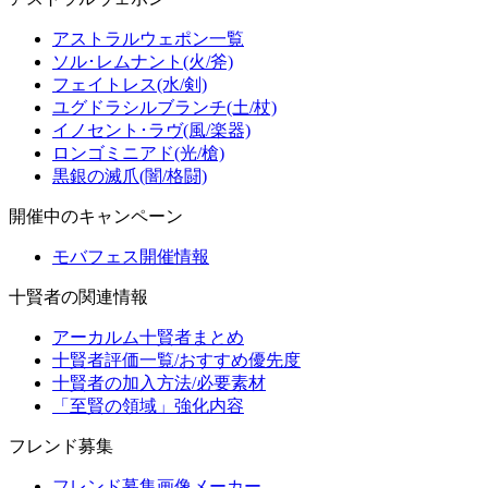
アストラルウェポン一覧
ソル･レムナント(火/斧)
フェイトレス(水/剣)
ユグドラシルブランチ(土/杖)
イノセント･ラヴ(風/楽器)
ロンゴミニアド(光/槍)
黒銀の滅爪(闇/格闘)
開催中のキャンペーン
モバフェス開催情報
十賢者の関連情報
アーカルム十賢者まとめ
十賢者評価一覧/おすすめ優先度
十賢者の加入方法/必要素材
「至賢の領域」強化内容
フレンド募集
フレンド募集画像メーカー