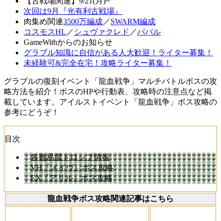
【古戦場関連】9/21(月)~
次回は9月『光有利古戦場』
肉集め関連
3500万編成
／
SWARM編成
コスモスHL
／
シュヴァクレド
／
パパル
GameWithからのお知らせ
グラブル知識に自信がある人大歓迎！ライター募集！
未経験可&完全在宅！攻略ライター募集！
グラブルの復刻イベント「龍血戦争」マルチバトルボスの攻
略方法を紹介！ボスのHPや行動表、攻略時の注意点など掲
載しています。アイルストイベント「龍血戦争」ボス攻略の
参考にどうぞ！
目次
各難易度ドロップ情報
VH『メイヴ』ボス攻略
EX『アリル』ボス攻略
龍血戦争ボス攻略関連記事はこちら