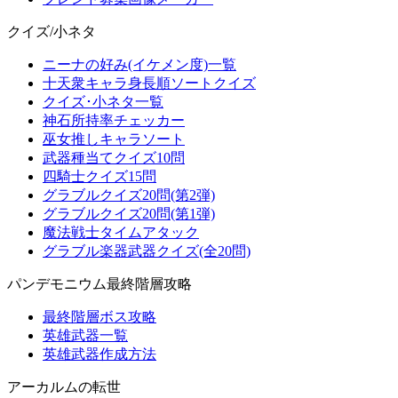
クイズ/小ネタ
ニーナの好み(イケメン度)一覧
十天衆キャラ身長順ソートクイズ
クイズ･小ネタ一覧
神石所持率チェッカー
巫女推しキャラソート
武器種当てクイズ10問
四騎士クイズ15問
グラブルクイズ20問(第2弾)
グラブルクイズ20問(第1弾)
魔法戦士タイムアタック
グラブル楽器武器クイズ(全20問)
パンデモニウム最終階層攻略
最終階層ボス攻略
英雄武器一覧
英雄武器作成方法
アーカルムの転世