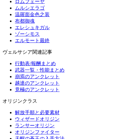
ロムフェーヤ
ムルシエラゴ
温羅面金色之装
布都御魂
エレシュキガル
ゾーシモス
エルモート最終
ヴェルサシア関連記事
行動表/報酬まとめ
武器一覧・性能まとめ
崩焉のアンクレット
越達のアンクレット
竟極のアンクレット
オリジンクラス
解放手順と必要素材
ウィザードオリジン
ランサーオリジン
オリジンファイター
天醒の蒼玉の入手方法