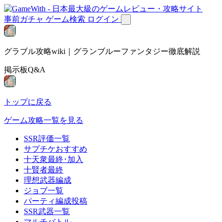
事前ガチャ
ゲーム検索
ログイン
グラブル攻略wiki｜グランブルーファンタジー徹底解説
掲示板Q&A
トップに戻る
ゲーム攻略一覧を見る
SSR評価一覧
サプチケおすすめ
十天衆最終･加入
十賢者最終
理想武器編成
ジョブ一覧
パーティ編成投稿
SSR武器一覧
マルチバトル