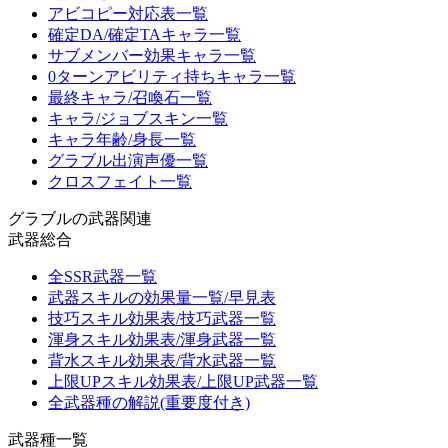
アビコピー対応表一覧
確定DA/確定TAキャラ一覧
サブメンバー効果キャラ一覧
0ターンアビリティ持ちキャラ一覧
最終キャラ/召喚石一覧
キャラ/ジョブスキン一覧
キャラ年齢/身長一覧
グラブル出演声優一覧
クロスフェイト一覧
グラブルの武器関連
武器総合
全SSR武器一覧
武器スキルの効果量一覧/早見表
技巧スキル効果表/技巧武器一覧
渾身スキル効果表/渾身武器一覧
背水スキル効果表/背水武器一覧
上限UPスキル効果表/上限UP武器一覧
全武器種の解説(重要度付き)
武器種一覧