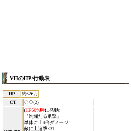
VHのHP/行動表
HP
約626万
CT
◇◇(2)
(
HP50%時
に発動)
『絢爛たる爪撃』
単体に土4倍ダメージ
敵に土追撃×3T