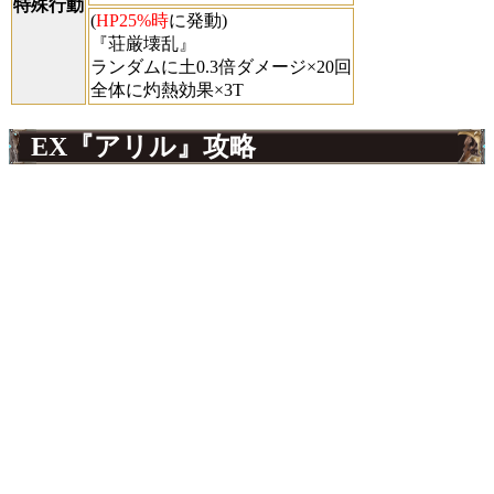
特殊行動
(
HP25%時
に発動)
『荘厳壊乱』
ランダムに土0.3倍ダメージ×20回
全体に灼熱効果×3T
EX『アリル』攻略