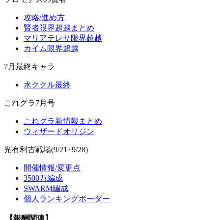
攻略/進め方
賢者限界超越まとめ
マリアテレサ限界超越
カイム限界超越
7月最終キャラ
水ククル最終
これグラ7月号
これグラ新情報まとめ
ウィザードオリジン
光有利古戦場(9/21~9/28)
開催情報/変更点
3500万編成
SWARM編成
個人ランキングボーダー
【報酬関連】