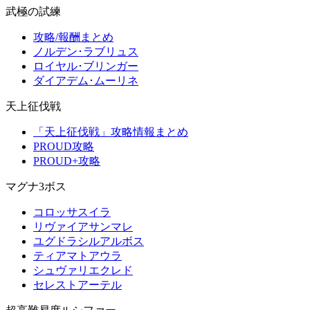
武極の試練
攻略/報酬まとめ
ノルデン･ラブリュス
ロイヤル･ブリンガー
ダイアデム･ムーリネ
天上征伐戦
「天上征伐戦」攻略情報まとめ
PROUD攻略
PROUD+攻略
マグナ3ボス
コロッサスイラ
リヴァイアサンマレ
ユグドラシルアルボス
ティアマトアウラ
シュヴァリエクレド
セレストアーテル