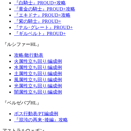
『白騎士』PROUD+攻略
『黄金の騎士』PROUD+攻略
『エキドナ』PROUD+攻略
『紫の騎士』PROUD+
『ナル･グレート』PROUD+
『ギルベルト』PROUD+
『ルシファーHL』
攻略/敵行動表
火属性立ち回り/編成例
水属性立ち回り/編成例
土属性立ち回り/編成例
風属性立ち回り/編成例
光属性立ち回り/編成例
闇属性立ち回り/編成例
『ベルゼバブHL』
ボス行動表/PT編成例
『混沌の再来･後編』攻略
アストラルウェポン