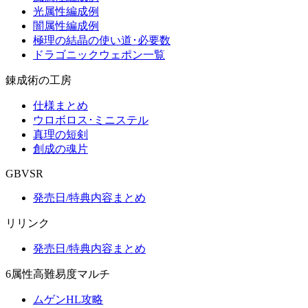
光属性編成例
闇属性編成例
極理の結晶の使い道･必要数
ドラゴニックウェポン一覧
錬成術の工房
仕様まとめ
ウロボロス･ミニステル
真理の短剣
創成の魂片
GBVSR
発売日/特典内容まとめ
リリンク
発売日/特典内容まとめ
6属性高難易度マルチ
ムゲンHL攻略