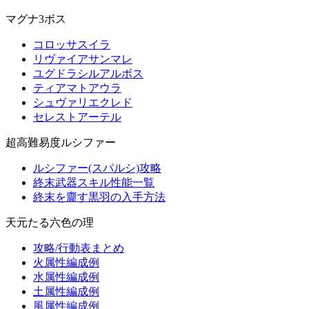
マグナ3ボス
コロッサスイラ
リヴァイアサンマレ
ユグドラシルアルボス
ティアマトアウラ
シュヴァリエクレド
セレストアーテル
超高難易度ルシファー
ルシファー(スパルシ)攻略
終末武器スキル性能一覧
終末を齎す黒羽の入手方法
天元たる六色の理
攻略/行動表まとめ
火属性編成例
水属性編成例
土属性編成例
風属性編成例