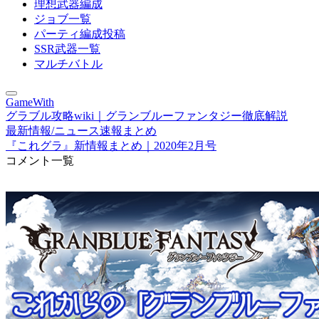
理想武器編成
ジョブ一覧
パーティ編成投稿
SSR武器一覧
マルチバトル
GameWith
グラブル攻略wiki｜グランブルーファンタジー徹底解説
最新情報/ニュース速報まとめ
『これグラ』新情報まとめ｜2020年2月号
コメント一覧