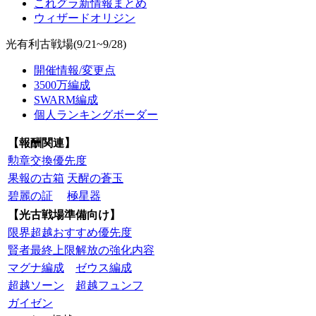
これグラ新情報まとめ
ウィザードオリジン
光有利古戦場(9/21~9/28)
開催情報/変更点
3500万編成
SWARM編成
個人ランキングボーダー
【報酬関連】
勲章交換優先度
果報の古箱
天醒の蒼玉
碧麗の証
極星器
【光古戦場準備向け】
限界超越おすすめ優先度
賢者最終上限解放の強化内容
マグナ編成
ゼウス編成
超越ソーン
超越フュンフ
ガイゼン