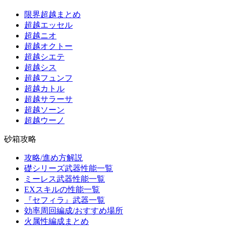
限界超越まとめ
超越エッセル
超越ニオ
超越オクトー
超越シエテ
超越シス
超越フュンフ
超越カトル
超越サラーサ
超越ソーン
超越ウーノ
砂箱攻略
攻略/進め方解説
礎シリーズ武器性能一覧
ミーレス武器性能一覧
EXスキルの性能一覧
『セフィラ』武器一覧
効率周回編成/おすすめ場所
火属性編成まとめ