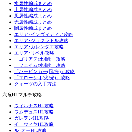
水属性編成まとめ
土属性編成まとめ
風属性編成まとめ
光属性編成まとめ
闇属性編成まとめ
エリア･インヴィディア攻略
エリア･ジョクラトル攻略
エリア･カレンダエ攻略
エリア･リベル攻略
「ゴリアテ(土/闇)」攻略
「フェイム(水/闇)」攻略
「ハービンガー(風/光)」攻略
「エローシオ(火/光)」攻略
クォーツの入手方法
六竜HLマルチ攻略
ウィルナスHL攻略
ワムデュスHL攻略
ガレヲンHL攻略
イーウィヤHL攻略
ル･オーHL攻略