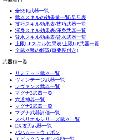
全SSR武器一覧
武器スキルの効果量一覧/早見表
技巧スキル効果表/技巧武器一覧
渾身スキル効果表/渾身武器一覧
背水スキル効果表/背水武器一覧
上限UPスキル効果表/上限UP武器一覧
全武器種の解説(重要度付き)
武器種一覧
リミテッド武器一覧
ヴィンテージ武器一覧
レヴァンス武器一覧
マグナ3武器一覧
六道神器一覧
マグナ2武器一覧
マグナ武器評価一覧
スペリオルシリーズ武器一覧
EX攻刃武器一覧
バハムートウェポン
エピックウェポン性能一覧