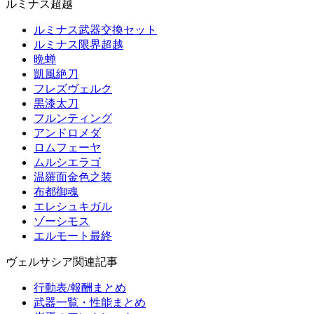
ルミナス超越
ルミナス武器交換セット
ルミナス限界超越
晩蝉
凱風絶刀
フレズヴェルク
黒漆太刀
フルンティング
アンドロメダ
ロムフェーヤ
ムルシエラゴ
温羅面金色之装
布都御魂
エレシュキガル
ゾーシモス
エルモート最終
ヴェルサシア関連記事
行動表/報酬まとめ
武器一覧・性能まとめ