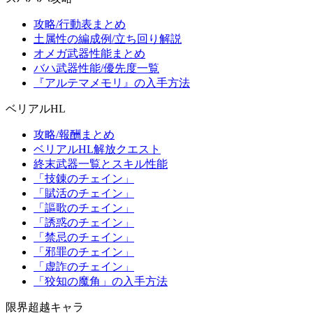
攻略/行動表まとめ
土属性の編成例/立ち回り解説
オメガ武器性能まとめ
バハ武器性能/優先度一覧
『アルテマメモリ』の入手方法
ベリアルHL
攻略/報酬まとめ
ベリアルHL解放クエスト
終末武器一覧とスキル性能
「技錬のチェイン」
「賦活のチェイン」
「謳歌のチェイン」
「誘惑のチェイン」
「禁忌のチェイン」
「邪罪のチェイン」
「虚詐のチェイン」
「狡知の魔角」の入手方法
限界超越キャラ