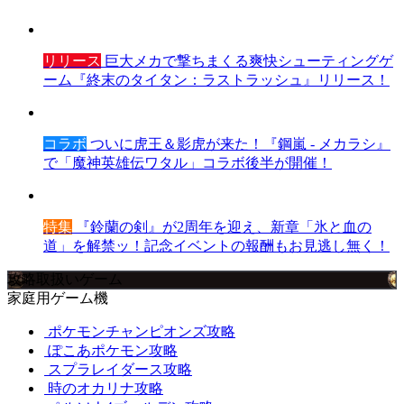
リリース
巨大メカで撃ちまくる爽快シューティングゲ
ーム『終末のタイタン：ラストラッシュ』リリース！
コラボ
ついに虎王＆影虎が来た！『鋼嵐 - メカラシ』
で「魔神英雄伝ワタル」コラボ後半が開催！
特集
『鈴蘭の剣』が2周年を迎え、新章「氷と血の
道」を解禁ッ！記念イベントの報酬もお見逃し無く！
攻略取扱いゲーム
家庭用ゲーム機
ポケモンチャンピオンズ攻略
ぽこあポケモン攻略
スプラレイダース攻略
時のオカリナ攻略