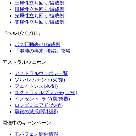
土属性立ち回り/編成例
風属性立ち回り/編成例
光属性立ち回り/編成例
闇属性立ち回り/編成例
『ベルゼバブHL』
ボス行動表/PT編成例
『混沌の再来･後編』攻略
アストラルウェポン
アストラルウェポン一覧
ソル･レムナント(火/斧)
フェイトレス(水/剣)
ユグドラシルブランチ(土/杖)
イノセント･ラヴ(風/楽器)
ロンゴミニアド(光/槍)
黒銀の滅爪(闇/格闘)
開催中のキャンペーン
モバフェス開催情報