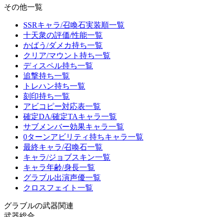
その他一覧
SSRキャラ/召喚石実装順一覧
十天衆の評価/性能一覧
かばう/ダメカ持ち一覧
クリア/マウント持ち一覧
ディスペル持ち一覧
追撃持ち一覧
トレハン持ち一覧
刻印持ち一覧
アビコピー対応表一覧
確定DA/確定TAキャラ一覧
サブメンバー効果キャラ一覧
0ターンアビリティ持ちキャラ一覧
最終キャラ/召喚石一覧
キャラ/ジョブスキン一覧
キャラ年齢/身長一覧
グラブル出演声優一覧
クロスフェイト一覧
グラブルの武器関連
武器総合