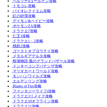
ペルソナ4ゴールデン攻略
トモコレ攻略
バイオレクイエム攻略
紅の砂漠攻略
デイモン&ベイビー攻略
ポケモンZA攻略
ドラクエ7攻略
仁王3攻略
ドラクエ1・2攻略
桃鉄2攻略
ゴーストオブヨウテイ攻略
メタルギアデルタ攻略
牧場物語 風のグランドバザール攻略
ドンキーコングバナンザ攻略
マリオカートワールド攻略
モンハンワイルズ攻略
エルデンリング攻略
Blades of Fire攻略
ファンタジーライフi攻略
ドラクエ3リメイク攻略
ドラクエ10オフライン攻略
ドラクエ11攻略