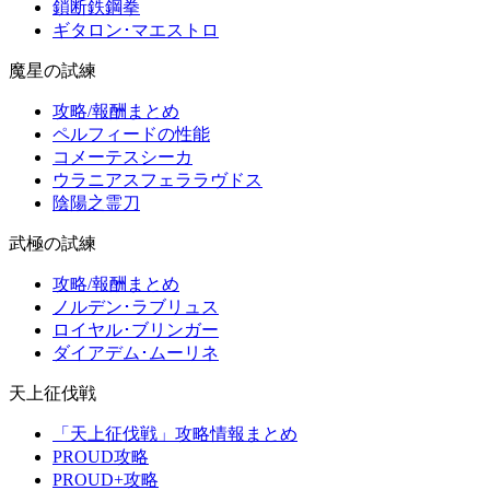
鎖断鉄鋼拳
ギタロン･マエストロ
魔星の試練
攻略/報酬まとめ
ペルフィードの性能
コメーテスシーカ
ウラニアスフェララヴドス
陰陽之霊刀
武極の試練
攻略/報酬まとめ
ノルデン･ラブリュス
ロイヤル･ブリンガー
ダイアデム･ムーリネ
天上征伐戦
「天上征伐戦」攻略情報まとめ
PROUD攻略
PROUD+攻略