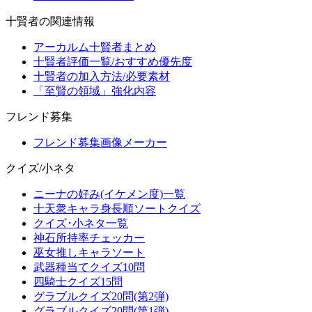
十賢者の関連情報
アーカルム十賢者まとめ
十賢者評価一覧/おすすめ優先度
十賢者の加入方法/必要素材
「至賢の領域」強化内容
フレンド募集
フレンド募集画像メーカー
クイズ/小ネタ
ニーナの好み(イケメン度)一覧
十天衆キャラ身長順ソートクイズ
クイズ･小ネタ一覧
神石所持率チェッカー
巫女推しキャラソート
武器種当てクイズ10問
四騎士クイズ15問
グラブルクイズ20問(第2弾)
グラブルクイズ20問(第1弾)