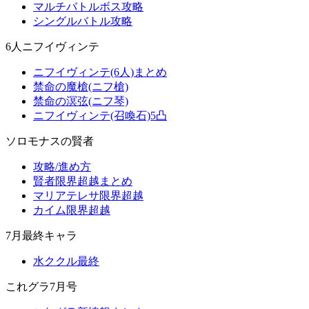
マルチバトルボス攻略
シングルバトル攻略
6人ニフイヴィンテ
ニフイヴィンテ(6人)まとめ
禁命の魔槍(ニフ槍)
禁命の溟弦(ニフ琴)
ニフイヴィンテ(召喚石)5凸
ソロモナスの賢者
攻略/進め方
賢者限界超越まとめ
マリアテレサ限界超越
カイム限界超越
7月最終キャラ
水ククル最終
これグラ7月号