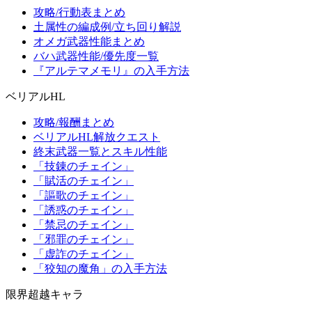
攻略/行動表まとめ
土属性の編成例/立ち回り解説
オメガ武器性能まとめ
バハ武器性能/優先度一覧
『アルテマメモリ』の入手方法
ベリアルHL
攻略/報酬まとめ
ベリアルHL解放クエスト
終末武器一覧とスキル性能
「技錬のチェイン」
「賦活のチェイン」
「謳歌のチェイン」
「誘惑のチェイン」
「禁忌のチェイン」
「邪罪のチェイン」
「虚詐のチェイン」
「狡知の魔角」の入手方法
限界超越キャラ