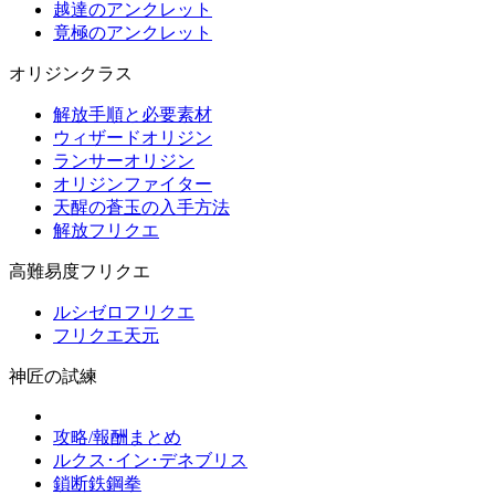
越達のアンクレット
竟極のアンクレット
オリジンクラス
解放手順と必要素材
ウィザードオリジン
ランサーオリジン
オリジンファイター
天醒の蒼玉の入手方法
解放フリクエ
高難易度フリクエ
ルシゼロフリクエ
フリクエ天元
神匠の試練
攻略/報酬まとめ
ルクス･イン･デネブリス
鎖断鉄鋼拳