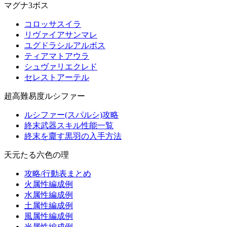
マグナ3ボス
コロッサスイラ
リヴァイアサンマレ
ユグドラシルアルボス
ティアマトアウラ
シュヴァリエクレド
セレストアーテル
超高難易度ルシファー
ルシファー(スパルシ)攻略
終末武器スキル性能一覧
終末を齎す黒羽の入手方法
天元たる六色の理
攻略/行動表まとめ
火属性編成例
水属性編成例
土属性編成例
風属性編成例
光属性編成例