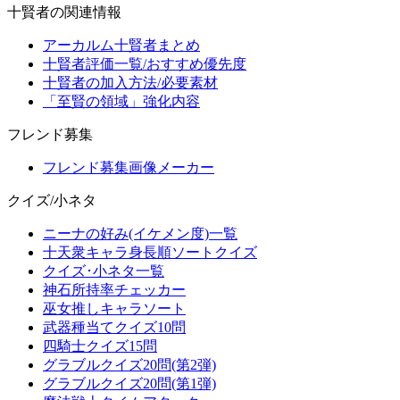
十賢者の関連情報
アーカルム十賢者まとめ
十賢者評価一覧/おすすめ優先度
十賢者の加入方法/必要素材
「至賢の領域」強化内容
フレンド募集
フレンド募集画像メーカー
クイズ/小ネタ
ニーナの好み(イケメン度)一覧
十天衆キャラ身長順ソートクイズ
クイズ･小ネタ一覧
神石所持率チェッカー
巫女推しキャラソート
武器種当てクイズ10問
四騎士クイズ15問
グラブルクイズ20問(第2弾)
グラブルクイズ20問(第1弾)