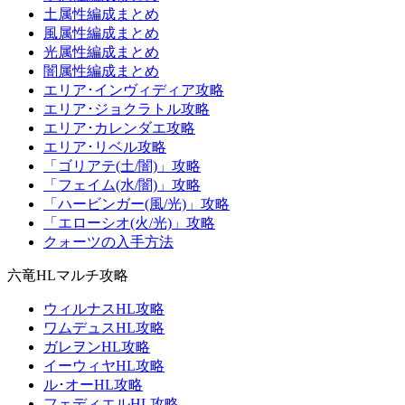
土属性編成まとめ
風属性編成まとめ
光属性編成まとめ
闇属性編成まとめ
エリア･インヴィディア攻略
エリア･ジョクラトル攻略
エリア･カレンダエ攻略
エリア･リベル攻略
「ゴリアテ(土/闇)」攻略
「フェイム(水/闇)」攻略
「ハービンガー(風/光)」攻略
「エローシオ(火/光)」攻略
クォーツの入手方法
六竜HLマルチ攻略
ウィルナスHL攻略
ワムデュスHL攻略
ガレヲンHL攻略
イーウィヤHL攻略
ル･オーHL攻略
フェディエルHL攻略