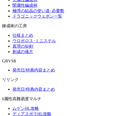
闇属性編成例
極理の結晶の使い道･必要数
ドラゴニックウェポン一覧
錬成術の工房
仕様まとめ
ウロボロス･ミニステル
真理の短剣
創成の魂片
GBVSR
発売日/特典内容まとめ
リリンク
発売日/特典内容まとめ
6属性高難易度マルチ
ムゲンHL攻略
ディアスポラHL攻略