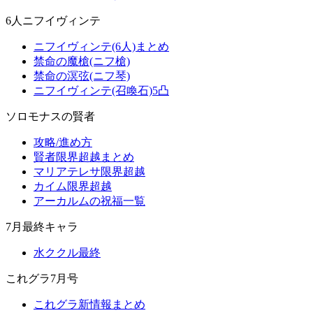
6人ニフイヴィンテ
ニフイヴィンテ(6人)まとめ
禁命の魔槍(ニフ槍)
禁命の溟弦(ニフ琴)
ニフイヴィンテ(召喚石)5凸
ソロモナスの賢者
攻略/進め方
賢者限界超越まとめ
マリアテレサ限界超越
カイム限界超越
アーカルムの祝福一覧
7月最終キャラ
水ククル最終
これグラ7月号
これグラ新情報まとめ