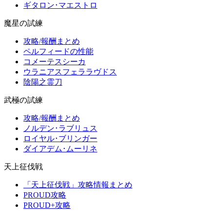
ギタロン･マエストロ
魔星の試練
攻略/報酬まとめ
ペルフィードの性能
コメーテスシーカ
ウラニアスフェララヴドス
陰陽之霊刀
武極の試練
攻略/報酬まとめ
ノルデン･ラブリュス
ロイヤル･ブリンガー
ダイアデム･ムーリネ
天上征伐戦
「天上征伐戦」攻略情報まとめ
PROUD攻略
PROUD+攻略