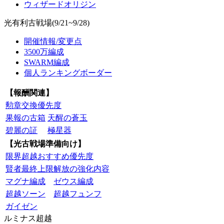
ウィザードオリジン
光有利古戦場(9/21~9/28)
開催情報/変更点
3500万編成
SWARM編成
個人ランキングボーダー
【報酬関連】
勲章交換優先度
果報の古箱
天醒の蒼玉
碧麗の証
極星器
【光古戦場準備向け】
限界超越おすすめ優先度
賢者最終上限解放の強化内容
マグナ編成
ゼウス編成
超越ソーン
超越フュンフ
ガイゼン
ルミナス超越