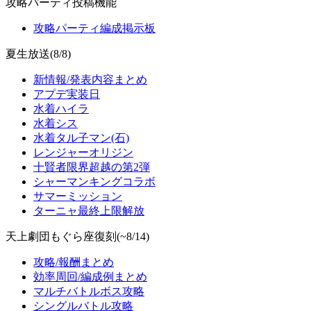
攻略パーティ投稿機能
攻略パーティ編成掲示板
夏生放送(8/8)
新情報/発表内容まとめ
アプデ実装日
水着ハイラ
水着シス
水着タル子マン(石)
レンジャーオリジン
十賢者限界超越の第2弾
シャーマンキングコラボ
サマーミッション
ターニャ最終上限解放
天上劇団もぐら座復刻(~8/14)
攻略/報酬まとめ
効率周回/編成例まとめ
マルチバトルボス攻略
シングルバトル攻略