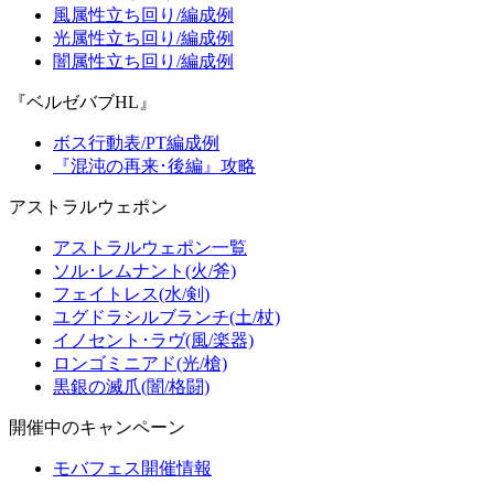
風属性立ち回り/編成例
光属性立ち回り/編成例
闇属性立ち回り/編成例
『ベルゼバブHL』
ボス行動表/PT編成例
『混沌の再来･後編』攻略
アストラルウェポン
アストラルウェポン一覧
ソル･レムナント(火/斧)
フェイトレス(水/剣)
ユグドラシルブランチ(土/杖)
イノセント･ラヴ(風/楽器)
ロンゴミニアド(光/槍)
黒銀の滅爪(闇/格闘)
開催中のキャンペーン
モバフェス開催情報