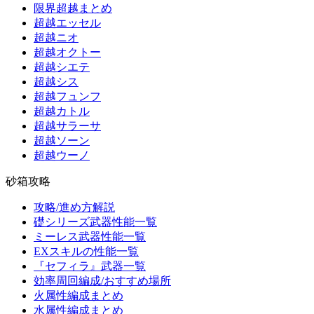
限界超越まとめ
超越エッセル
超越ニオ
超越オクトー
超越シエテ
超越シス
超越フュンフ
超越カトル
超越サラーサ
超越ソーン
超越ウーノ
砂箱攻略
攻略/進め方解説
礎シリーズ武器性能一覧
ミーレス武器性能一覧
EXスキルの性能一覧
『セフィラ』武器一覧
効率周回編成/おすすめ場所
火属性編成まとめ
水属性編成まとめ