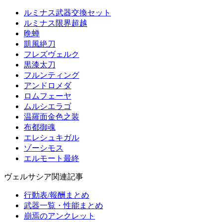
ルミナス武器交換セット
ルミナス限界超越
晩蝉
凱風絶刀
フレズヴェルク
黒漆太刀
フルンティング
アンドロメダ
ロムフェーヤ
ムルシエラゴ
温羅面金色之装
布都御魂
エレシュキガル
ゾーシモス
エルモート最終
ヴェルサシア関連記事
行動表/報酬まとめ
武器一覧・性能まとめ
崩焉のアンクレット