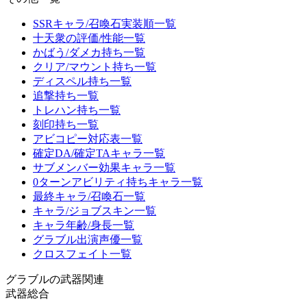
SSRキャラ/召喚石実装順一覧
十天衆の評価/性能一覧
かばう/ダメカ持ち一覧
クリア/マウント持ち一覧
ディスペル持ち一覧
追撃持ち一覧
トレハン持ち一覧
刻印持ち一覧
アビコピー対応表一覧
確定DA/確定TAキャラ一覧
サブメンバー効果キャラ一覧
0ターンアビリティ持ちキャラ一覧
最終キャラ/召喚石一覧
キャラ/ジョブスキン一覧
キャラ年齢/身長一覧
グラブル出演声優一覧
クロスフェイト一覧
グラブルの武器関連
武器総合