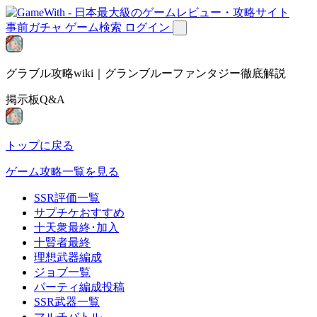
事前ガチャ
ゲーム検索
ログイン
グラブル攻略wiki｜グランブルーファンタジー徹底解説
掲示板Q&A
トップに戻る
ゲーム攻略一覧を見る
SSR評価一覧
サプチケおすすめ
十天衆最終･加入
十賢者最終
理想武器編成
ジョブ一覧
パーティ編成投稿
SSR武器一覧
マルチバトル