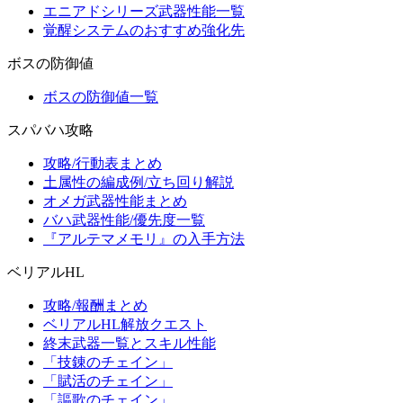
エニアドシリーズ武器性能一覧
覚醒システムのおすすめ強化先
ボスの防御値
ボスの防御値一覧
スパバハ攻略
攻略/行動表まとめ
土属性の編成例/立ち回り解説
オメガ武器性能まとめ
バハ武器性能/優先度一覧
『アルテマメモリ』の入手方法
ベリアルHL
攻略/報酬まとめ
ベリアルHL解放クエスト
終末武器一覧とスキル性能
「技錬のチェイン」
「賦活のチェイン」
「謳歌のチェイン」