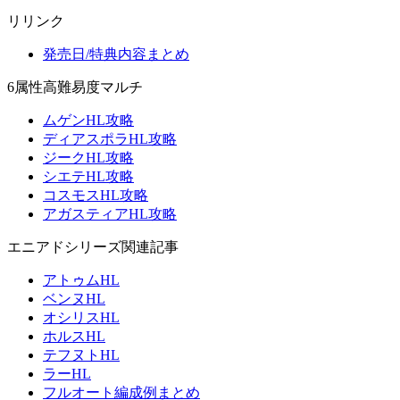
リリンク
発売日/特典内容まとめ
6属性高難易度マルチ
ムゲンHL攻略
ディアスポラHL攻略
ジークHL攻略
シエテHL攻略
コスモスHL攻略
アガスティアHL攻略
エニアドシリーズ関連記事
アトゥムHL
ベンヌHL
オシリスHL
ホルスHL
テフヌトHL
ラーHL
フルオート編成例まとめ