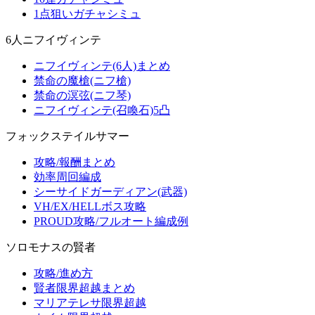
1点狙いガチャシミュ
6人ニフイヴィンテ
ニフイヴィンテ(6人)まとめ
禁命の魔槍(ニフ槍)
禁命の溟弦(ニフ琴)
ニフイヴィンテ(召喚石)5凸
フォックステイルサマー
攻略/報酬まとめ
効率周回編成
シーサイドガーディアン(武器)
VH/EX/HELLボス攻略
PROUD攻略/フルオート編成例
ソロモナスの賢者
攻略/進め方
賢者限界超越まとめ
マリアテレサ限界超越