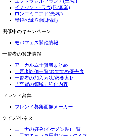
ユグドラシルブランチ(土/杖)
イノセント･ラヴ(風/楽器)
ロンゴミニアド(光/槍)
黒銀の滅爪(闇/格闘)
開催中のキャンペーン
モバフェス開催情報
十賢者の関連情報
アーカルム十賢者まとめ
十賢者評価一覧/おすすめ優先度
十賢者の加入方法/必要素材
「至賢の領域」強化内容
フレンド募集
フレンド募集画像メーカー
クイズ/小ネタ
ニーナの好み(イケメン度)一覧
十天衆キャラ身長順ソートクイズ