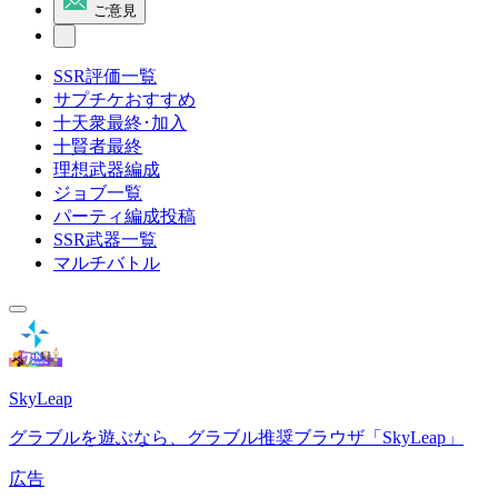
ご意見
SSR評価一覧
サプチケおすすめ
十天衆最終･加入
十賢者最終
理想武器編成
ジョブ一覧
パーティ編成投稿
SSR武器一覧
マルチバトル
SkyLeap
グラブルを遊ぶなら、グラブル推奨ブラウザ「SkyLeap」
広告