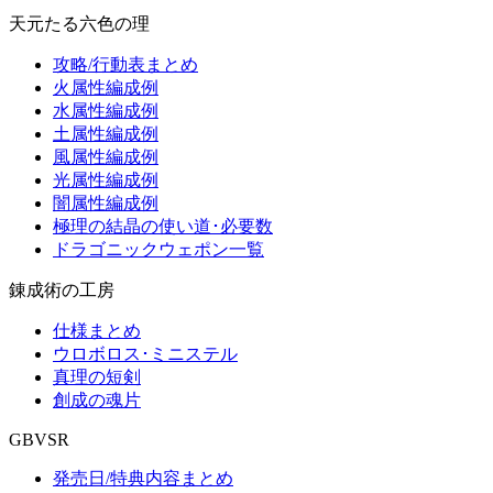
天元たる六色の理
攻略/行動表まとめ
火属性編成例
水属性編成例
土属性編成例
風属性編成例
光属性編成例
闇属性編成例
極理の結晶の使い道･必要数
ドラゴニックウェポン一覧
錬成術の工房
仕様まとめ
ウロボロス･ミニステル
真理の短剣
創成の魂片
GBVSR
発売日/特典内容まとめ