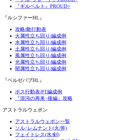
『ギルベルト』PROUD+
『ルシファーHL』
攻略/敵行動表
火属性立ち回り/編成例
水属性立ち回り/編成例
土属性立ち回り/編成例
風属性立ち回り/編成例
光属性立ち回り/編成例
闇属性立ち回り/編成例
『ベルゼバブHL』
ボス行動表/PT編成例
『混沌の再来･後編』攻略
アストラルウェポン
アストラルウェポン一覧
ソル･レムナント(火/斧)
フェイトレス(水/剣)