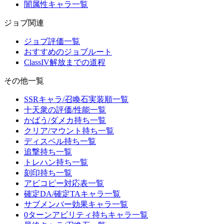
闇属性キャラ一覧
ジョブ関連
ジョブ評価一覧
おすすめのジョブルート
ClassIV解放までの道程
その他一覧
SSRキャラ/召喚石実装順一覧
十天衆の評価/性能一覧
かばう/ダメカ持ち一覧
クリア/マウント持ち一覧
ディスペル持ち一覧
追撃持ち一覧
トレハン持ち一覧
刻印持ち一覧
アビコピー対応表一覧
確定DA/確定TAキャラ一覧
サブメンバー効果キャラ一覧
0ターンアビリティ持ちキャラ一覧