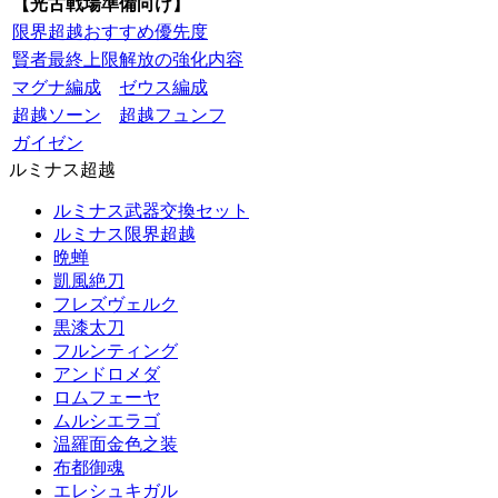
【光古戦場準備向け】
限界超越おすすめ優先度
賢者最終上限解放の強化内容
マグナ編成
ゼウス編成
超越ソーン
超越フュンフ
ガイゼン
ルミナス超越
ルミナス武器交換セット
ルミナス限界超越
晩蝉
凱風絶刀
フレズヴェルク
黒漆太刀
フルンティング
アンドロメダ
ロムフェーヤ
ムルシエラゴ
温羅面金色之装
布都御魂
エレシュキガル