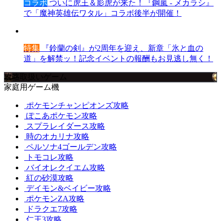
コラボ
ついに虎王＆影虎が来た！『鋼嵐 - メカラシ』
で「魔神英雄伝ワタル」コラボ後半が開催！
特集
『鈴蘭の剣』が2周年を迎え、新章「氷と血の
道」を解禁ッ！記念イベントの報酬もお見逃し無く！
攻略取扱いゲーム
家庭用ゲーム機
ポケモンチャンピオンズ攻略
ぽこあポケモン攻略
スプラレイダース攻略
時のオカリナ攻略
ペルソナ4ゴールデン攻略
トモコレ攻略
バイオレクイエム攻略
紅の砂漠攻略
デイモン&ベイビー攻略
ポケモンZA攻略
ドラクエ7攻略
仁王3攻略