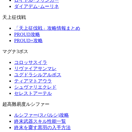
ロイヤル･ブリンガー
ダイアデム･ムーリネ
天上征伐戦
「天上征伐戦」攻略情報まとめ
PROUD攻略
PROUD+攻略
マグナ3ボス
コロッサスイラ
リヴァイアサンマレ
ユグドラシルアルボス
ティアマトアウラ
シュヴァリエクレド
セレストアーテル
超高難易度ルシファー
ルシファー(スパルシ)攻略
終末武器スキル性能一覧
終末を齎す黒羽の入手方法