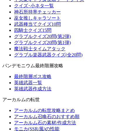
クイズ･小ネタ一覧
神石所持率チェッカー
巫女推しキャラソート
武器種当てクイズ10問
四騎士クイズ15問
グラブルクイズ20問(第2弾)
グラブルクイズ20問(第1弾)
魔法戦士タイムアタック
グラブル楽器武器クイズ(全20問)
パンデモニウム最終階層攻略
最終階層ボス攻略
英雄武器一覧
英雄武器作成方法
アーカルムの転世
アーカルムの転世攻略まとめ
アーカルム召喚石のおすすめ順
アーカルム石の素材/作成方法
モニカ(SSR/風)の性能