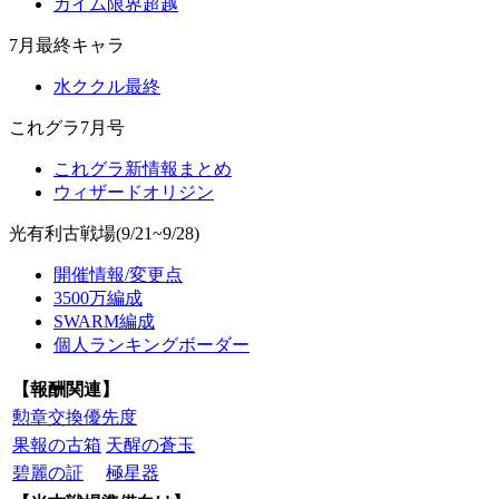
カイム限界超越
7月最終キャラ
水ククル最終
これグラ7月号
これグラ新情報まとめ
ウィザードオリジン
光有利古戦場(9/21~9/28)
開催情報/変更点
3500万編成
SWARM編成
個人ランキングボーダー
【報酬関連】
勲章交換優先度
果報の古箱
天醒の蒼玉
碧麗の証
極星器