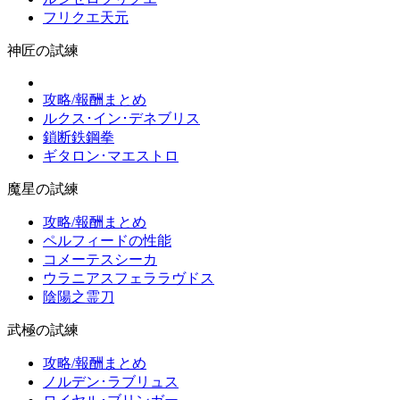
フリクエ天元
神匠の試練
攻略/報酬まとめ
ルクス･イン･デネブリス
鎖断鉄鋼拳
ギタロン･マエストロ
魔星の試練
攻略/報酬まとめ
ペルフィードの性能
コメーテスシーカ
ウラニアスフェララヴドス
陰陽之霊刀
武極の試練
攻略/報酬まとめ
ノルデン･ラブリュス