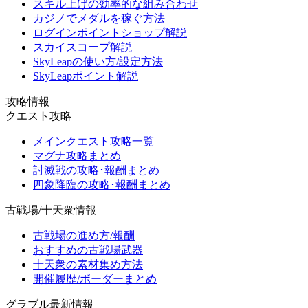
スキル上げの効率的な組み合わせ
カジノでメダルを稼ぐ方法
ログインポイントショップ解説
スカイスコープ解説
SkyLeapの使い方/設定方法
SkyLeapポイント解説
攻略情報
クエスト攻略
メインクエスト攻略一覧
マグナ攻略まとめ
討滅戦の攻略･報酬まとめ
四象降臨の攻略･報酬まとめ
古戦場/十天衆情報
古戦場の進め方/報酬
おすすめの古戦場武器
十天衆の素材集め方法
開催履歴/ボーダーまとめ
グラブル最新情報