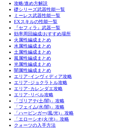
攻略/進め方解説
礎シリーズ武器性能一覧
ミーレス武器性能一覧
EXスキルの性能一覧
『セフィラ』武器一覧
効率周回編成/おすすめ場所
火属性編成まとめ
水属性編成まとめ
土属性編成まとめ
風属性編成まとめ
光属性編成まとめ
闇属性編成まとめ
エリア･インヴィディア攻略
エリア･ジョクラトル攻略
エリア･カレンダエ攻略
エリア･リベル攻略
「ゴリアテ(土/闇)」攻略
「フェイム(水/闇)」攻略
「ハービンガー(風/光)」攻略
「エローシオ(火/光)」攻略
クォーツの入手方法