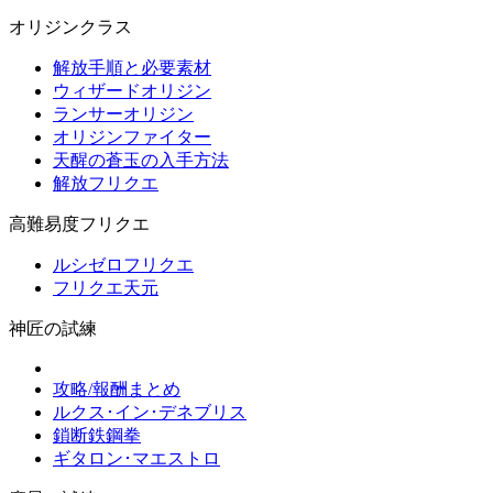
オリジンクラス
解放手順と必要素材
ウィザードオリジン
ランサーオリジン
オリジンファイター
天醒の蒼玉の入手方法
解放フリクエ
高難易度フリクエ
ルシゼロフリクエ
フリクエ天元
神匠の試練
攻略/報酬まとめ
ルクス･イン･デネブリス
鎖断鉄鋼拳
ギタロン･マエストロ