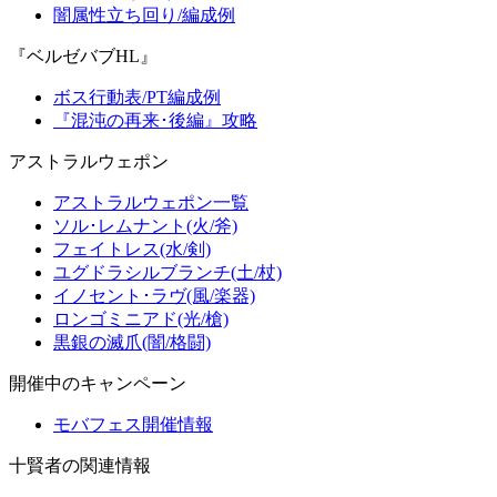
闇属性立ち回り/編成例
『ベルゼバブHL』
ボス行動表/PT編成例
『混沌の再来･後編』攻略
アストラルウェポン
アストラルウェポン一覧
ソル･レムナント(火/斧)
フェイトレス(水/剣)
ユグドラシルブランチ(土/杖)
イノセント･ラヴ(風/楽器)
ロンゴミニアド(光/槍)
黒銀の滅爪(闇/格闘)
開催中のキャンペーン
モバフェス開催情報
十賢者の関連情報