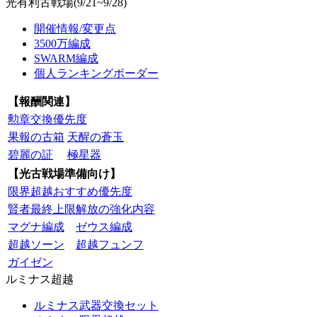
光有利古戦場(9/21~9/28)
開催情報/変更点
3500万編成
SWARM編成
個人ランキングボーダー
【報酬関連】
勲章交換優先度
果報の古箱
天醒の蒼玉
碧麗の証
極星器
【光古戦場準備向け】
限界超越おすすめ優先度
賢者最終上限解放の強化内容
マグナ編成
ゼウス編成
超越ソーン
超越フュンフ
ガイゼン
ルミナス超越
ルミナス武器交換セット