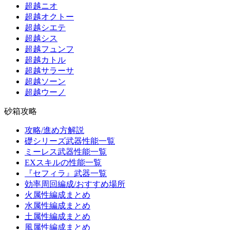
超越ニオ
超越オクトー
超越シエテ
超越シス
超越フュンフ
超越カトル
超越サラーサ
超越ソーン
超越ウーノ
砂箱攻略
攻略/進め方解説
礎シリーズ武器性能一覧
ミーレス武器性能一覧
EXスキルの性能一覧
『セフィラ』武器一覧
効率周回編成/おすすめ場所
火属性編成まとめ
水属性編成まとめ
土属性編成まとめ
風属性編成まとめ