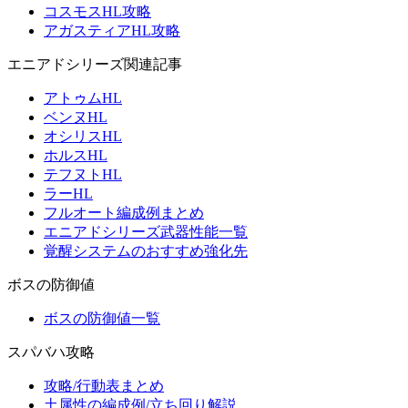
コスモスHL攻略
アガスティアHL攻略
エニアドシリーズ関連記事
アトゥムHL
ベンヌHL
オシリスHL
ホルスHL
テフヌトHL
ラーHL
フルオート編成例まとめ
エニアドシリーズ武器性能一覧
覚醒システムのおすすめ強化先
ボスの防御値
ボスの防御値一覧
スパバハ攻略
攻略/行動表まとめ
土属性の編成例/立ち回り解説