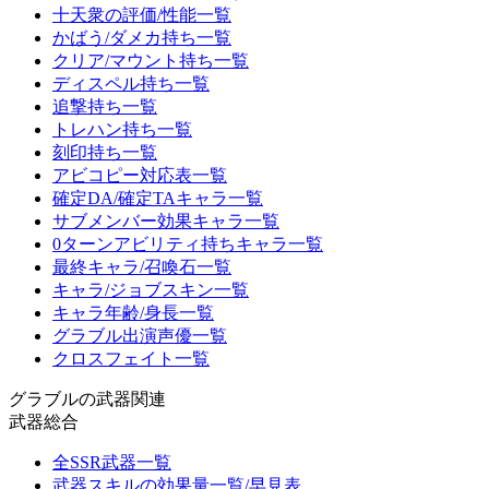
十天衆の評価/性能一覧
かばう/ダメカ持ち一覧
クリア/マウント持ち一覧
ディスペル持ち一覧
追撃持ち一覧
トレハン持ち一覧
刻印持ち一覧
アビコピー対応表一覧
確定DA/確定TAキャラ一覧
サブメンバー効果キャラ一覧
0ターンアビリティ持ちキャラ一覧
最終キャラ/召喚石一覧
キャラ/ジョブスキン一覧
キャラ年齢/身長一覧
グラブル出演声優一覧
クロスフェイト一覧
グラブルの武器関連
武器総合
全SSR武器一覧
武器スキルの効果量一覧/早見表