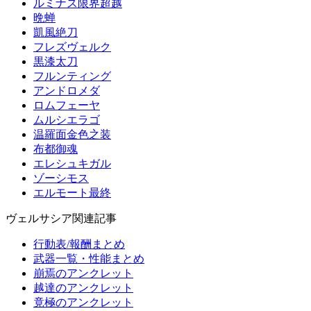
ルミナス限界超越
晩蝉
凱風絶刀
フレズヴェルク
黒漆太刀
フルンティング
アンドロメダ
ロムフェーヤ
ムルシエラゴ
温羅面金色之装
布都御魂
エレシュキガル
ゾーシモス
エルモート最終
ヴェルサシア関連記事
行動表/報酬まとめ
武器一覧・性能まとめ
崩焉のアンクレット
越達のアンクレット
竟極のアンクレット