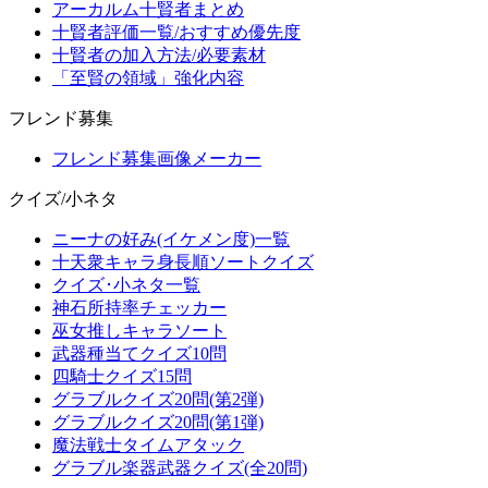
アーカルム十賢者まとめ
十賢者評価一覧/おすすめ優先度
十賢者の加入方法/必要素材
「至賢の領域」強化内容
フレンド募集
フレンド募集画像メーカー
クイズ/小ネタ
ニーナの好み(イケメン度)一覧
十天衆キャラ身長順ソートクイズ
クイズ･小ネタ一覧
神石所持率チェッカー
巫女推しキャラソート
武器種当てクイズ10問
四騎士クイズ15問
グラブルクイズ20問(第2弾)
グラブルクイズ20問(第1弾)
魔法戦士タイムアタック
グラブル楽器武器クイズ(全20問)