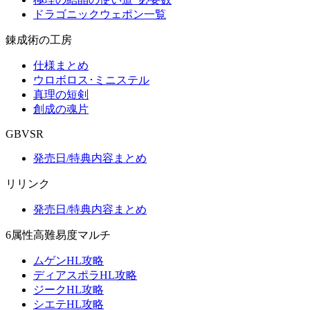
ドラゴニックウェポン一覧
錬成術の工房
仕様まとめ
ウロボロス･ミニステル
真理の短剣
創成の魂片
GBVSR
発売日/特典内容まとめ
リリンク
発売日/特典内容まとめ
6属性高難易度マルチ
ムゲンHL攻略
ディアスポラHL攻略
ジークHL攻略
シエテHL攻略