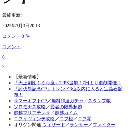
最終更新:
2022年3月3日20:13
コメント
0
件
コメント
0
【最新情報】
「天上劇団もぐら座」TIPS追加！7日より復刻開催！
「討伐祭記念CP」トレンド3位以内に入ると宝晶石配
布！
サマーギフトCP
／
無料10連ガチャ
／
スタンプ帳
ソロモナス攻略
／
賢者の限界超越
超越マリアテレサ
／
超越カイム
ニフイヴィンテ攻略
／
ニフ槍
／
ニフ琴
オリジン関連
ウィザード
／
ランサー
／
ファイター