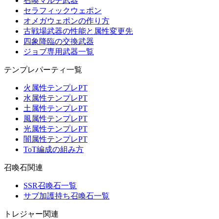
召喚マルチ武器
セラフィックウェポン
オメガウェポンの作り方
古戦場武器の性能と属性変更先
四象降臨の交換武器
ジョブ専用武器一覧
テンプレパーティ一覧
火属性テンプレPT
水属性テンプレPT
土属性テンプレPT
風属性テンプレPT
光属性テンプレPT
闇属性テンプレPT
ToT編成の組み方
召喚石関連
SSR召喚石一覧
サブ加護持ち召喚石一覧
トレジャー関連