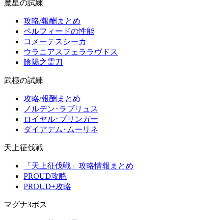
魔星の試練
攻略/報酬まとめ
ペルフィードの性能
コメーテスシーカ
ウラニアスフェララヴドス
陰陽之霊刀
武極の試練
攻略/報酬まとめ
ノルデン･ラブリュス
ロイヤル･ブリンガー
ダイアデム･ムーリネ
天上征伐戦
「天上征伐戦」攻略情報まとめ
PROUD攻略
PROUD+攻略
マグナ3ボス