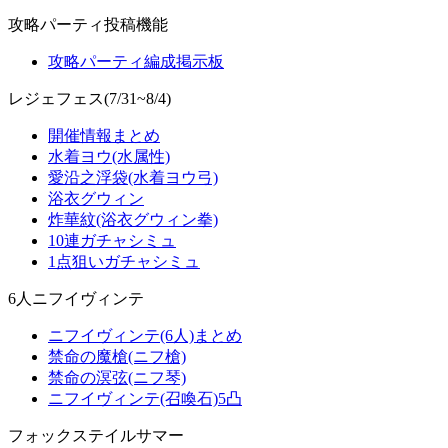
攻略パーティ投稿機能
攻略パーティ編成掲示板
レジェフェス(7/31~8/4)
開催情報まとめ
水着ヨウ(水属性)
愛沿之浮袋(水着ヨウ弓)
浴衣グウィン
炸華紋(浴衣グウィン拳)
10連ガチャシミュ
1点狙いガチャシミュ
6人ニフイヴィンテ
ニフイヴィンテ(6人)まとめ
禁命の魔槍(ニフ槍)
禁命の溟弦(ニフ琴)
ニフイヴィンテ(召喚石)5凸
フォックステイルサマー