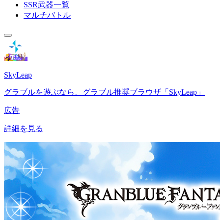
SSR武器一覧
マルチバトル
SkyLeap
グラブルを遊ぶなら、グラブル推奨ブラウザ「SkyLeap」
広告
詳細を見る