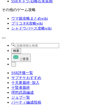
SSRキャラ/召喚石実装順
その他のゲーム攻略
ウマ娘攻略まとめwiki
プリコネR攻略wiki
シャドウバース攻略wiki
検索
ご意見
SSR評価一覧
サプチケおすすめ
十天衆最終･加入
十賢者最終
理想武器編成
ジョブ一覧
パーティ編成投稿