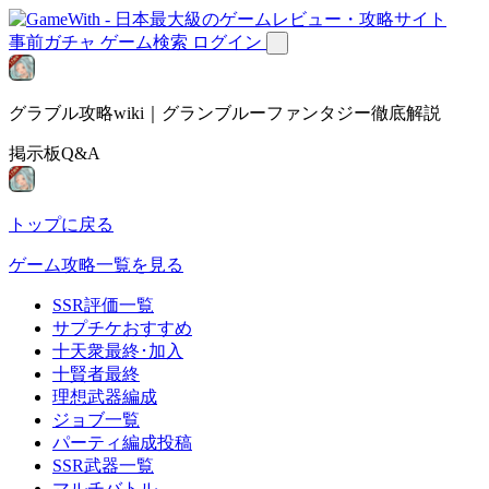
事前ガチャ
ゲーム検索
ログイン
グラブル攻略wiki｜グランブルーファンタジー徹底解説
掲示板Q&A
トップに戻る
ゲーム攻略一覧を見る
SSR評価一覧
サプチケおすすめ
十天衆最終･加入
十賢者最終
理想武器編成
ジョブ一覧
パーティ編成投稿
SSR武器一覧
マルチバトル