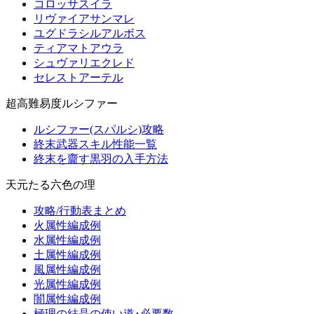
コロッサスイラ
リヴァイアサンマレ
ユグドラシルアルボス
ティアマトアウラ
シュヴァリエクレド
セレストアーテル
超高難易度ルシファー
ルシファー(スパルシ)攻略
終末武器スキル性能一覧
終末を齎す黒羽の入手方法
天元たる六色の理
攻略/行動表まとめ
火属性編成例
水属性編成例
土属性編成例
風属性編成例
光属性編成例
闇属性編成例
極理の結晶の使い道･必要数