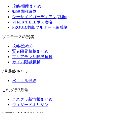
攻略/報酬まとめ
効率周回編成
シーサイドガーディアン(武器)
VH/EX/HELLボス攻略
PROUD攻略/フルオート編成例
ソロモナスの賢者
攻略/進め方
賢者限界超越まとめ
マリアテレサ限界超越
カイム限界超越
7月最終キャラ
水ククル最終
これグラ7月号
これグラ新情報まとめ
ウィザードオリジン