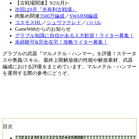
【古戦場関連】9/21(月)~
次回は9月『光有利古戦場』
肉集め関連
3500万編成
／
SWARM編成
コスモスHL
／
シュヴァクレド
／
パパル
GameWithからのお知らせ
グラブル知識に自信がある人大歓迎！ライター募集！
未経験可&完全在宅！攻略ライター募集！
グラブルの武器『マルメテル・ハンマー』を評価！ステータ
スや奥義/スキル、最終上限解放後の性能や解放素材、武器
編成における評価をまとめています。マルメテル・ハンマー
を運用する際の参考にどうぞ。
目次
マルメテル・ハンマーの性能