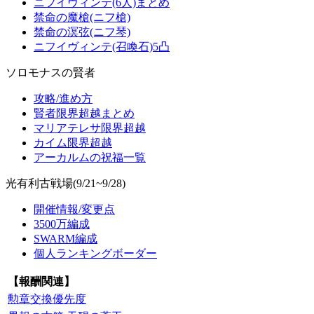
ニフイヴィンテ(6人)まとめ
禁命の魔槍(ニフ槍)
禁命の溟弦(ニフ琴)
ニフイヴィンテ(召喚石)5凸
ソロモナスの賢者
攻略/進め方
賢者限界超越まとめ
マリアテレサ限界超越
カイム限界超越
アーカルムの祝福一覧
光有利古戦場(9/21~9/28)
開催情報/変更点
3500万編成
SWARM編成
個人ランキングボーダー
【報酬関連】
勲章交換優先度