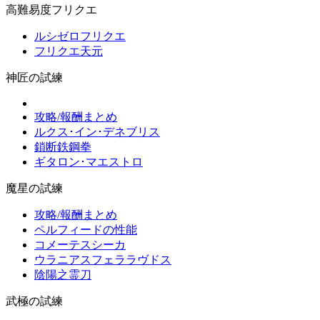
高難易度フリクエ
ルシゼロフリクエ
フリクエ天元
神匠の試練
攻略/報酬まとめ
ルクス･イン･デネブリス
鎖断鉄鋼拳
ギタロン･マエストロ
魔星の試練
攻略/報酬まとめ
ペルフィードの性能
コメーテスシーカ
ウラニアスフェララヴドス
陰陽之霊刀
武極の試練