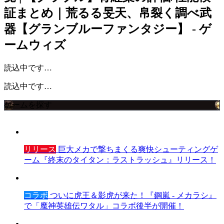
証まとめ｜荒るる旻天、帛裂く調べ武
器【グランブルーファンタジー】 - ゲ
ームウィズ
読込中です…
読込中です…
ゲームを探す
リリース
巨大メカで撃ちまくる爽快シューティングゲ
ーム『終末のタイタン：ラストラッシュ』リリース！
コラボ
ついに虎王＆影虎が来た！『鋼嵐 - メカラシ』
で「魔神英雄伝ワタル」コラボ後半が開催！