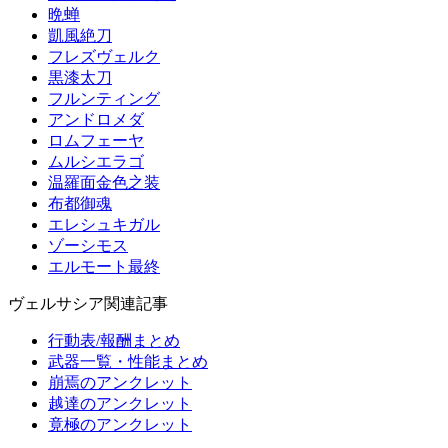
晩蝉
凱風絶刀
フレズヴェルク
黒漆太刀
フルンティング
アンドロメダ
ロムフェーヤ
ムルシエラゴ
温羅面金色之装
布都御魂
エレシュキガル
ゾーシモス
エルモート最終
ヴェルサシア関連記事
行動表/報酬まとめ
武器一覧・性能まとめ
崩焉のアンクレット
越達のアンクレット
竟極のアンクレット