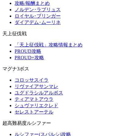
攻略/報酬まとめ
ノルデン･ラブリュス
ロイヤル･ブリンガー
ダイアデム･ムーリネ
天上征伐戦
「天上征伐戦」攻略情報まとめ
PROUD攻略
PROUD+攻略
マグナ3ボス
コロッサスイラ
リヴァイアサンマレ
ユグドラシルアルボス
ティアマトアウラ
シュヴァリエクレド
セレストアーテル
超高難易度ルシファー
ルシファー(スパルシ)攻略