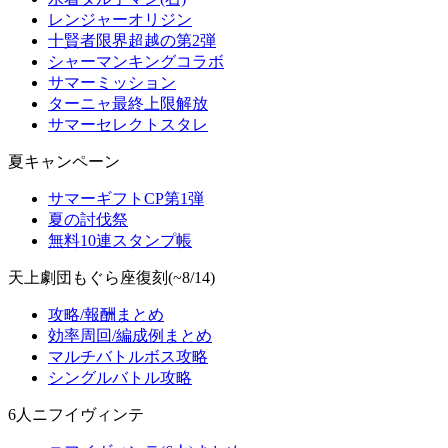
レンジャーオリジン
十賢者限界超越の第2弾
シャーマンキングコラボ
サマーミッション
ターニャ最終上限解放
サマーセレクトスタレ
夏キャンペーン
サマーギフトCP第1弾
夏の討伐祭
無料10連スタンプ帳
天上劇団もぐら座復刻(~8/14)
攻略/報酬まとめ
効率周回/編成例まとめ
マルチバトルボス攻略
シングルバトル攻略
6人ニフイヴィンテ