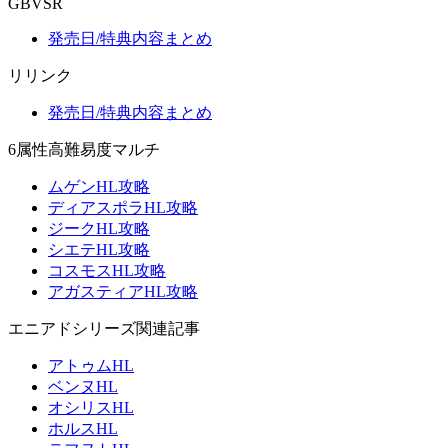
GBVSR
発売日/特典内容まとめ
リリンク
発売日/特典内容まとめ
6属性高難易度マルチ
ムゲンHL攻略
ディアスポラHL攻略
ジークHL攻略
シエテHL攻略
コスモスHL攻略
アガスティアHL攻略
エニアドシリーズ関連記事
アトゥムHL
ベンヌHL
オシリスHL
ホルスHL