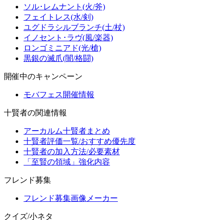
ソル･レムナント(火/斧)
フェイトレス(水/剣)
ユグドラシルブランチ(土/杖)
イノセント･ラヴ(風/楽器)
ロンゴミニアド(光/槍)
黒銀の滅爪(闇/格闘)
開催中のキャンペーン
モバフェス開催情報
十賢者の関連情報
アーカルム十賢者まとめ
十賢者評価一覧/おすすめ優先度
十賢者の加入方法/必要素材
「至賢の領域」強化内容
フレンド募集
フレンド募集画像メーカー
クイズ/小ネタ