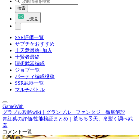
検索
ご意見
SSR評価一覧
サプチケおすすめ
十天衆最終･加入
十賢者最終
理想武器編成
ジョブ一覧
パーティ編成投稿
SSR武器一覧
マルチバトル
GameWith
グラブル攻略wiki｜グランブルーファンタジー徹底解説
青紅葉の評価/性能検証まとめ｜荒るる旻天、帛裂く調べ武
器
コメント一覧