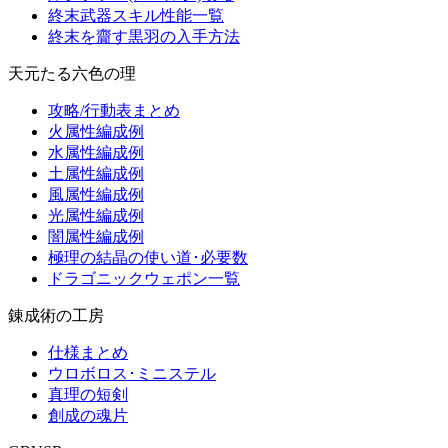
終末武器スキル性能一覧
終末を齎す黒羽の入手方法
天元たる六色の理
攻略/行動表まとめ
火属性編成例
水属性編成例
土属性編成例
風属性編成例
光属性編成例
闇属性編成例
極理の結晶の使い道･必要数
ドラゴニックウェポン一覧
錬成術の工房
仕様まとめ
ウロボロス･ミニステル
真理の短剣
創成の魂片