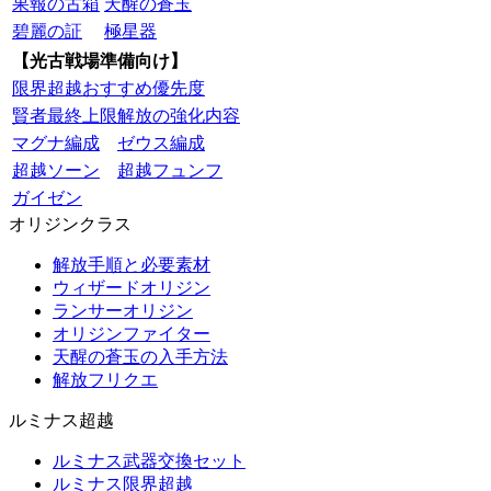
果報の古箱
天醒の蒼玉
碧麗の証
極星器
【光古戦場準備向け】
限界超越おすすめ優先度
賢者最終上限解放の強化内容
マグナ編成
ゼウス編成
超越ソーン
超越フュンフ
ガイゼン
オリジンクラス
解放手順と必要素材
ウィザードオリジン
ランサーオリジン
オリジンファイター
天醒の蒼玉の入手方法
解放フリクエ
ルミナス超越
ルミナス武器交換セット
ルミナス限界超越