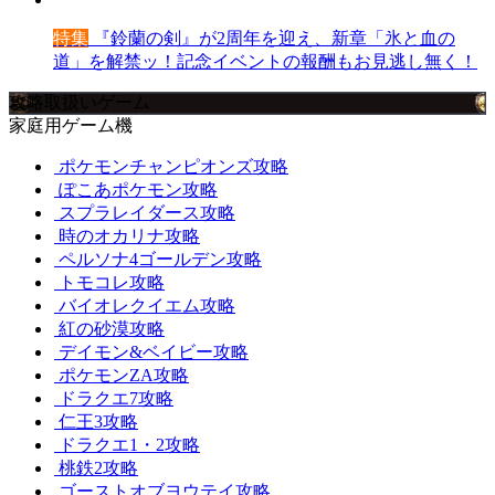
特集
『鈴蘭の剣』が2周年を迎え、新章「氷と血の
道」を解禁ッ！記念イベントの報酬もお見逃し無く！
攻略取扱いゲーム
家庭用ゲーム機
ポケモンチャンピオンズ攻略
ぽこあポケモン攻略
スプラレイダース攻略
時のオカリナ攻略
ペルソナ4ゴールデン攻略
トモコレ攻略
バイオレクイエム攻略
紅の砂漠攻略
デイモン&ベイビー攻略
ポケモンZA攻略
ドラクエ7攻略
仁王3攻略
ドラクエ1・2攻略
桃鉄2攻略
ゴーストオブヨウテイ攻略