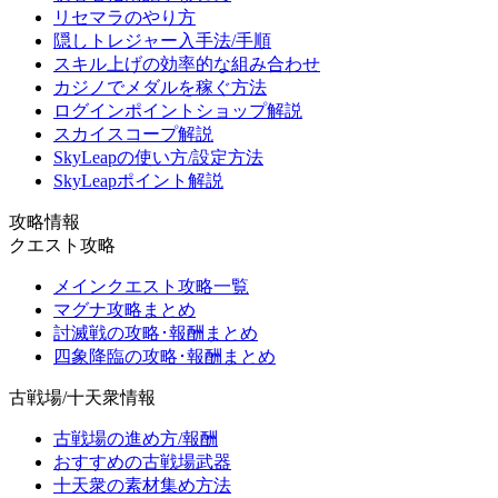
リセマラのやり方
隠しトレジャー入手法/手順
スキル上げの効率的な組み合わせ
カジノでメダルを稼ぐ方法
ログインポイントショップ解説
スカイスコープ解説
SkyLeapの使い方/設定方法
SkyLeapポイント解説
攻略情報
クエスト攻略
メインクエスト攻略一覧
マグナ攻略まとめ
討滅戦の攻略･報酬まとめ
四象降臨の攻略･報酬まとめ
古戦場/十天衆情報
古戦場の進め方/報酬
おすすめの古戦場武器
十天衆の素材集め方法