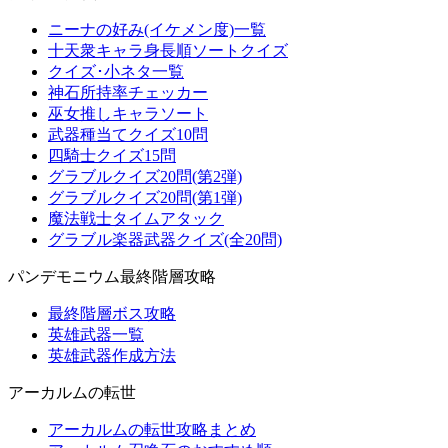
ニーナの好み(イケメン度)一覧
十天衆キャラ身長順ソートクイズ
クイズ･小ネタ一覧
神石所持率チェッカー
巫女推しキャラソート
武器種当てクイズ10問
四騎士クイズ15問
グラブルクイズ20問(第2弾)
グラブルクイズ20問(第1弾)
魔法戦士タイムアタック
グラブル楽器武器クイズ(全20問)
パンデモニウム最終階層攻略
最終階層ボス攻略
英雄武器一覧
英雄武器作成方法
アーカルムの転世
アーカルムの転世攻略まとめ