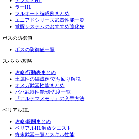
テフヌトHL
ラーHL
フルオート編成例まとめ
エニアドシリーズ武器性能一覧
覚醒システムのおすすめ強化先
ボスの防御値
ボスの防御値一覧
スパバハ攻略
攻略/行動表まとめ
土属性の編成例/立ち回り解説
オメガ武器性能まとめ
バハ武器性能/優先度一覧
『アルテマメモリ』の入手方法
ベリアルHL
攻略/報酬まとめ
ベリアルHL解放クエスト
終末武器一覧とスキル性能