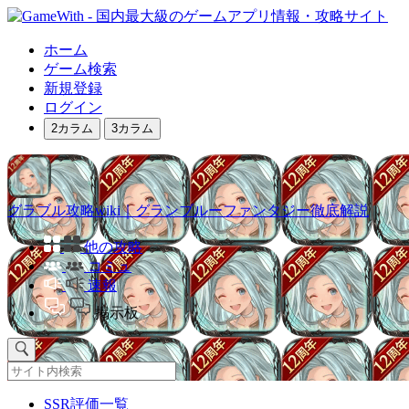
ホーム
ゲーム検索
新規登録
ログイン
2カラム
3カラム
グラブル攻略wiki｜グランブルーファンタジー徹底解説
他の攻略
コミュ
速報
掲示板
SSR評価一覧