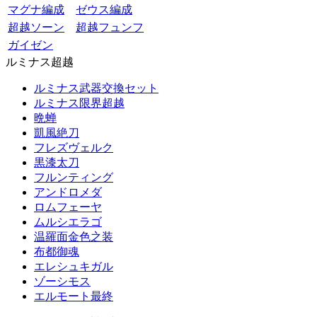
マグナ編成
ゼウス編成
超越ソーン
超越フュンフ
ガイゼン
ルミナス超越
ルミナス武器交換セット
ルミナス限界超越
晩蝉
凱風絶刀
フレズヴェルク
黒漆太刀
フルンティング
アンドロメダ
ロムフェーヤ
ムルシエラゴ
温羅面金色之装
布都御魂
エレシュキガル
ゾーシモス
エルモート最終