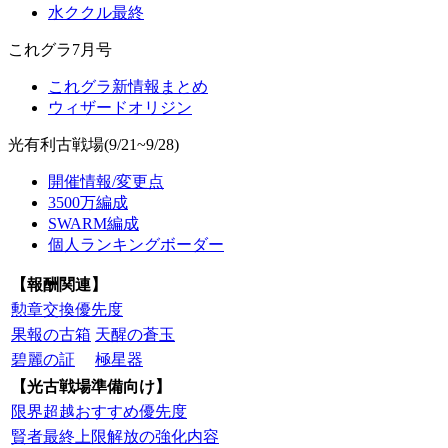
水ククル最終
これグラ7月号
これグラ新情報まとめ
ウィザードオリジン
光有利古戦場(9/21~9/28)
開催情報/変更点
3500万編成
SWARM編成
個人ランキングボーダー
【報酬関連】
勲章交換優先度
果報の古箱
天醒の蒼玉
碧麗の証
極星器
【光古戦場準備向け】
限界超越おすすめ優先度
賢者最終上限解放の強化内容