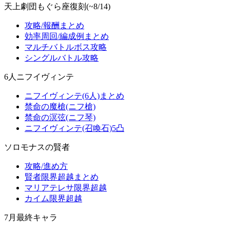
天上劇団もぐら座復刻(~8/14)
攻略/報酬まとめ
効率周回/編成例まとめ
マルチバトルボス攻略
シングルバトル攻略
6人ニフイヴィンテ
ニフイヴィンテ(6人)まとめ
禁命の魔槍(ニフ槍)
禁命の溟弦(ニフ琴)
ニフイヴィンテ(召喚石)5凸
ソロモナスの賢者
攻略/進め方
賢者限界超越まとめ
マリアテレサ限界超越
カイム限界超越
7月最終キャラ