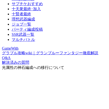
サプチケおすすめ
十天衆最終･加入
十賢者最終
理想武器編成
ジョブ一覧
パーティ編成投稿
SSR武器一覧
マルチバトル
GameWith
グラブル攻略wiki｜グランブルーファンタジー徹底解説
Q&A
解決済みの質問
光属性の神石編成への移行について